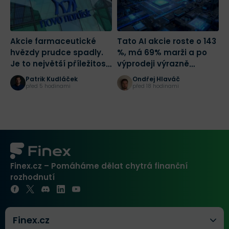
Akcie farmaceutické
Tato AI akcie roste o 143
C
hvězdy prudce spadly.
%, má 69% marži a po
T
Je to největší příležitost
výprodeji výrazně
tohoto desetiletí?
zlevnila
Patrik Kudláček
Ondřej Hlaváč
před 5 hodinami
před 18 hodinami
Finex.cz – Pomáháme dělat chytrá finanční
rozhodnutí
Finex.cz