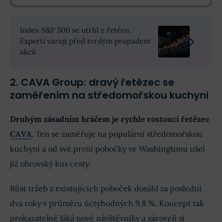
Index S&P 500 se utrhl z řetězu.
Experti varují před tvrdým propadem
akcií
2. CAVA Group: dravý řetězec se
zaměřením na středomořskou kuchyni
Druhým zásadním hráčem je rychle rostoucí řetězec
CAVA
. Ten se zaměřuje na populární středomořskou
kuchyni a od své první pobočky ve Washingtonu ušel
již obrovský kus cesty.
Růst tržeb z existujících poboček dosáhl za poslední
dva roky v průměru úctyhodných 9,8 %. Koncept tak
prokazatelně láká nové návštěvníky a zároveň si