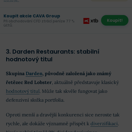
Koupit akcie CAVA Group
Koupit!
Při obchodování CFD ztrácí peníze 77 %
účtů.
3. Darden Restaurants: stabilní
hodnotový titul
Skupina
Darden
, původně založená jako známý
řetězec Red Lobster
, aktuálně představuje klasický
hodnotový titul
. Může tak skvěle fungovat jako
defenzivní složka portfolia.
Oproti menší a dravější konkurenci sice neroste tak
rychle, ale dokáže významně přispět k
diverzifikaci
.