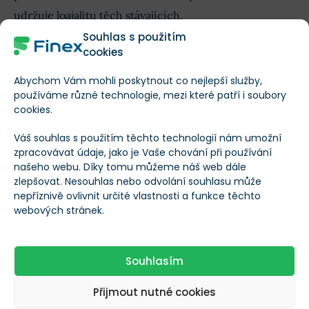
udržuje loajalitu těch stávajících.
Souhlas s použitím
cookies
Abychom Vám mohli poskytnout co nejlepší služby,
používáme různé technologie, mezi které patří i soubory
cookies.
Váš souhlas s použitím těchto technologií nám umožní
zpracovávat údaje, jako je Vaše chování při používání
našeho webu. Díky tomu můžeme náš web dále
zlepšovat. Nesouhlas nebo odvolání souhlasu může
nepříznivě ovlivnit určité vlastnosti a funkce těchto
CAVA Group
výsledky
za Q1 2026.
webových stránek.
Značka tak úspěšně a rychle ukrajuje cenný tržní
podíl, k čemuž přispívá i neustálé otevírání nových
Souhlasím
poboček.
Přijmout nutné cookies
Očekávaný růst příjmů o téměř 24 % pro dalších