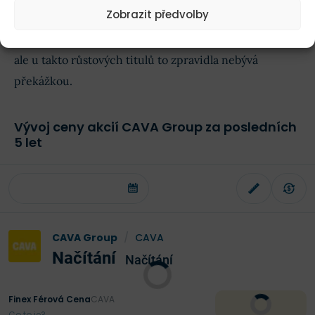
Zobrazit předvolby
dvanáct měsíců je bez nadsázky fascinující
. Cena 70
dolarů a extrémní násobek 118,4 P/E sice budí respekt,
ale u takto růstových titulů to zpravidla nebývá
překážkou.
Vývoj ceny akcií CAVA Group za posledních
5 let
CAVA Group
/
CAVA
Načítání
Načítání
Finex Férová Cena
CAVA
Co to je?