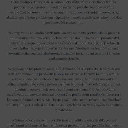
Ceny, hodnoty, kurzy a další ekonomická data, ať už v číselné či textové
podobě nebo v grafech, uváděné na tomto portálu jsou poskytovány
obchodními partnery a třetími stranami. Jsou pouze orientační, nemusí být
aktuální ani přesné a v žádném případě by neměly sloužit jako jediný podklad
pro investiční rozhodnutí.
Textový, video ani audio obsah publikovaný na tomto portálu slouží pouze k
informačním a vzdělávacím účelům. Nepředstavuje investiční poradenství,
individualizované doporučení ani výzvu k nákupu nebo prodeji jakéhokoli
investičního nástroje. Při tvorbě obsahu nezohledňujeme finanční situaci,
investiční cíle, znalosti, zkušenosti, investiční horizont ani toleranci k riziku
konkrétního čtenáře.
Investování do kryptoměn, akcií, ETF, komodit, CFD kontraktů, binárních opcí
a dalších finančních produktů je spojeno s rizikem kolísání hodnoty a může
vést ke ztrátě části nebo celé investované částky. Minulá výkonnost ani
odhady budoucího vývoje nejsou zárukou budoucích výsledků a návratnost
původně investovaných prostředků není zaručena. Při obchodování s
rozdílovými smlouvami dochází u vysokého podílu účtů retailových investorů
ke vzniku finanční ztráty. Měli byste zvážit, zda rozumíte tomu, jak rozdílové
smlouvy fungují, a zda si můžete dovolit vysoké riziko ztráty svých finančních
prostředků.
Některé odkazy na tomto portálu jsou tzv. affiliate odkazy, díky jejichž
prokliknutí můžeme od inzerentů získat provizi. Ta nám pomáhá financovat