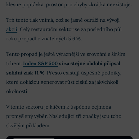
klesne poptávka, prostor pro chyby zkrátka neexistuje.
Trh tento tlak vnímá, což se jasně odráží na vývoji
akcií
. Celý restaurační sektor se za posledního půl
roku propadl o znatelných 5,6 %.
Tento propad je ještě výraznější ve srovnání s širším
trhem.
Index S&P 500
si za stejné období připsal
solidní zisk 11 %
. Přesto existují úspěšné podniky,
které dokážou generovat růst zisků za jakýchkoli
okolností.
V tomto sektoru je klíčem k úspěchu zejména
promyšlený výběr. Následující tři značky jsou toho
skvělým příkladem.