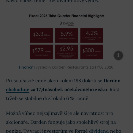
Navíc nabízí téměř 3% dividendový výnos.
Finanční
výsledky Darden Restaurants za FYQ3 2026.
Při současné ceně akcií kolem 198 dolarů se
Darden
obchoduje
za 17,4násobek očekávaného zisku
. Růst
tržeb se stabilně drží okolo 6 % ročně.
Možná vůbec nejzajímavější je ale návratnost pro
akcionáře. Darden funguje jako spolehlivý stroj na
peníze. Ty vrací investorům ve formě
dividend
nebo