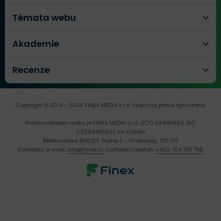
Témata webu
Akademie
Recenze
Copyright © 2014 - 2026 FINEX MEDIA s.r.o.
Všechna práva vyhrazena.
Provozovatelem webu je FINEX MEDIA s.r.o. (IČO 08446563, DIČ
CZ08446563) se sídlem
Bělehradská 858/23, Praha 2 - Vinohrady, 120 00
Kontaktní e-mail:
info@finex.cz
, kontaktní telefon:
+420 704 183 785