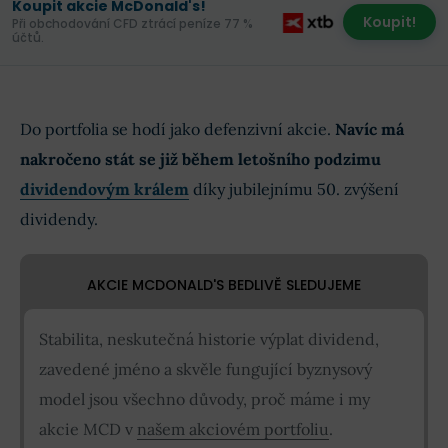
Koupit akcie McDonald's!
Koupit!
Při obchodování CFD ztrácí peníze 77 %
účtů.
Do portfolia se hodí jako defenzivní akcie.
Navíc má
nakročeno stát se již během letošního podzimu
dividendovým králem
díky jubilejnímu 50. zvýšení
dividendy.
AKCIE MCDONALD'S BEDLIVĚ SLEDUJEME
Stabilita, neskutečná historie výplat dividend,
zavedené jméno a skvěle fungující byznysový
model jsou všechno důvody, proč máme i my
akcie MCD v
našem akciovém portfoliu
.