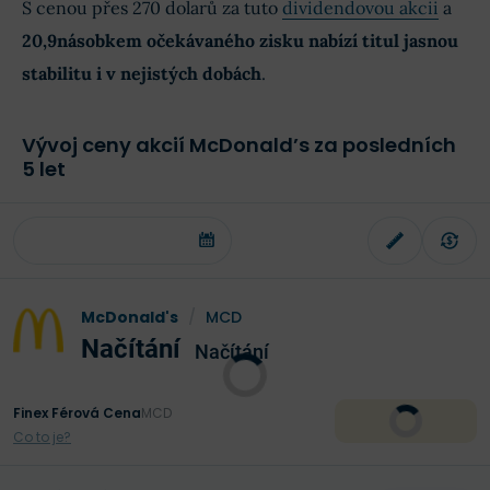
S cenou přes 270 dolarů za tuto
dividendovou akcii
a
20,9násobkem očekávaného zisku nabízí titul jasnou
stabilitu i v nejistých dobách
.
Vývoj ceny akcií McDonald’s za posledních
5 let
McDonald's
/
MCD
Načítání
Načítání
Finex Férová Cena
MCD
Co to je?