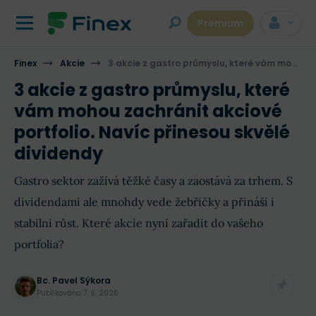
Premium
Finex
Akcie
3 akcie z gastro průmyslu, které vám mohou zachránit akciové portfolio. Navíc přinesou skvělé dividendy
3 akcie z gastro průmyslu, které
vám mohou zachránit akciové
portfolio. Navíc přinesou skvělé
dividendy
Gastro sektor zažívá těžké časy a zaostává za trhem. S
dividendami ale mnohdy vede žebříčky a přináší i
stabilní růst. Které akcie nyní zařadit do vašeho
portfolia?
Bc. Pavel Sýkora
Publikováno
7. 6. 2026