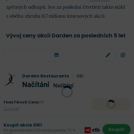
zpětných odkupů. Jen za poslední čtvrtletí takto stáhl
z oběhu zhruba 0,7 milionu kmenových akcií.
Vývoj ceny akcií Darden za posledních 5 let
Darden Restaurants
/
DRI
Načítání
Načítání
Finex Férová Cena
DRI
Co to je?
Koupit akcie DRI!
Koupit!
Při obchodování CFD ztrácí peníze 77 %