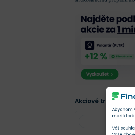
Akciové trhy v červ
Abychom Vá
mezi které 
Váš souhla
Vaše chov