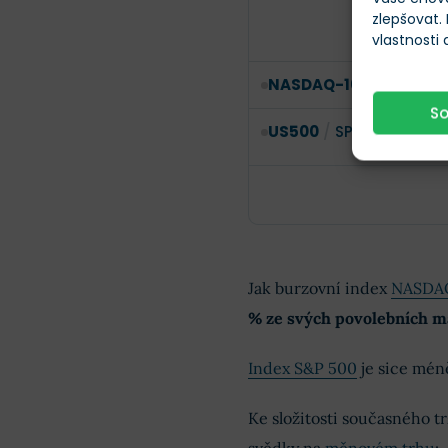
zlepšovat.
vlastnosti
NASDAQ-100
/
NDX
S
US500
/
SPX
Jak burzovní index
NASDA
% ze svých povolebních 
Index S&P 500
je sice méně
Ke složitosti současného tr