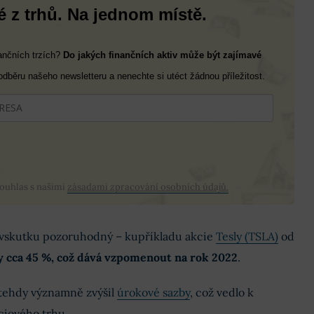
 z trhů. Na jednom místě.
nančních trzích?
Do jakých finančních aktiv může být zajímavé
 odběru našeho newsletteru a nenechte si utéct žádnou příležitost.
souhlas s našimi
zásadami zpracování osobních údajů.
 vskutku pozoruhodný – kupříkladu akcie
Tesly (TSLA)
od
y cca 45 %, což dává vzpomenout na rok 2022
.
tehdy významně zvýšil
úrokové sazby
, což vedlo k
ciového trhu.