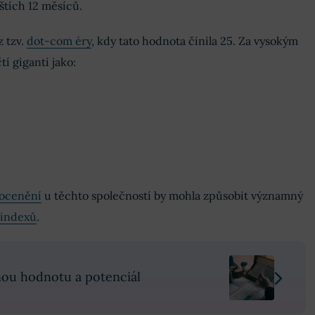
štích 12 měsíců.
 tzv.
dot-com éry
, kdy tato hodnota činila 25. Za vysokým
í giganti jako:
ocenění
u těchto společností by mohla způsobit významný
 indexů
.
álnou hodnotu a potenciál