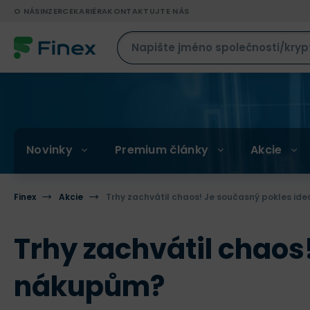
O NÁS
INZERCE
KARIÉRA
KONTAKTUJTE NÁS
Novinky
Premium články
Akcie
Finex
Akcie
Trhy zachvátil chaos! Je současný pokles ide
Trhy zachvátil chaos!
nákupům?