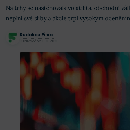
Na trhy se nastěhovala volatilita, obchodní v
neplní své sliby a akcie trpí vysokým oceněním.
Redakce Finex
Publikováno
11. 3. 2025