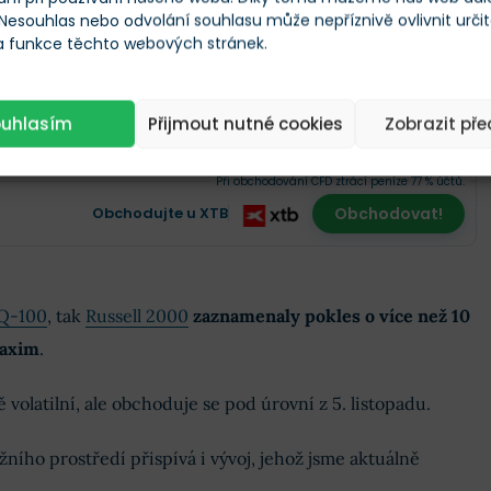
 Nesouhlas nebo odvolání souhlasu může nepříznivě ovlivnit urči
Aktuální cena
Změna
 a funkce těchto webových stránek.
Načítání
Načítání
Načítání
ouhlasím
Přijmout nutné cookies
Zobrazit př
Načítání
Načítání
Načítání
Při obchodování CFD ztrácí peníze 77 % účtů.
Obchodujte u XTB
Obchodovat!
Q-100
, tak
Russell 2000
zaznamenaly pokles o více než 10
maxim
.
 volatilní, ale obchoduje se pod úrovní z 5. listopadu.
žního prostředí přispívá i vývoj, jehož jsme aktuálně