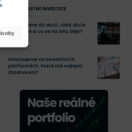
té
NAŠE VLASTNÍ INVESTICE
Investujeme do akcií. Jaké akcie
kupujeme a co se na trhu děje?
edvolby
Investujeme na investičních
platformách. Která má nejlepší
zhodnocení?