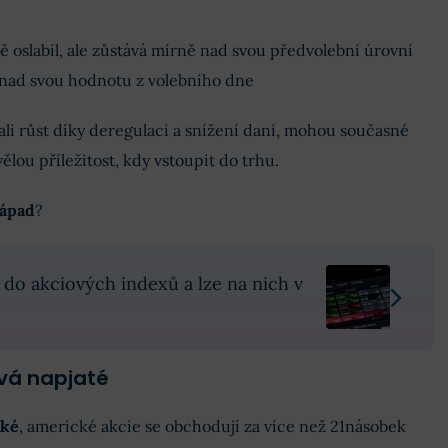
 oslabil, ale zůstává mírně nad svou předvolební úrovní
 nad svou hodnotu z volebního dne
vali růst díky deregulaci a snížení daní, mohou současné
lou příležitost, kdy vstoupit do trhu.
nápad
?
 do akciových indexů a lze na nich v
vá napjaté
oké
, americké akcie se obchodují za více než 21násobek