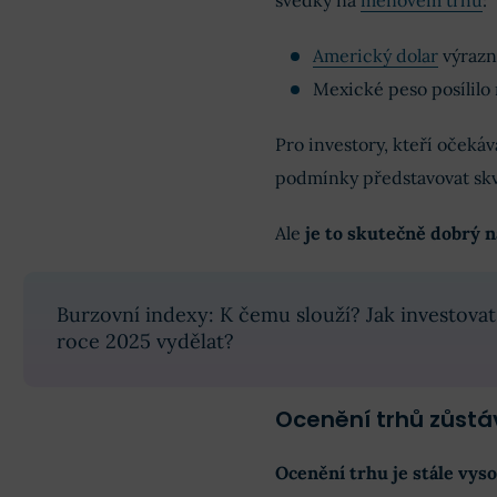
svědky na
měnovém trhu
:
Americký dolar
výrazně
Mexické peso posílilo
Pro investory, kteří očeká
podmínky představovat skvě
Ale
je to skutečně dobrý 
Burzovní indexy: K čemu slouží? Jak investovat
roce 2025 vydělat?
Ocenění trhů zůstá
Ocenění trhu je stále vys