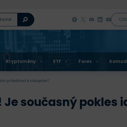
CZ
Kryptoměny
ETF
Forex
Komod
ální příležitost k nákupům?
 Je současný pokles id