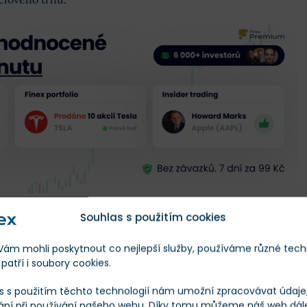
Souhlas s použitím cookies
ených číslech
m mohli poskytnout co nejlepší služby, používáme různé tech
patří i soubory cookies.
Škála
Měna
s s použitím těchto technologií nám umožní zpracovávat údaje, 
ání při používání našeho webu. Díky tomu můžeme náš web dál