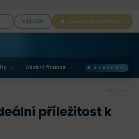
K
Můj účet
Získejte Finex Premium
ity
Osobní finance
AKADEMIE
eální příležitost k