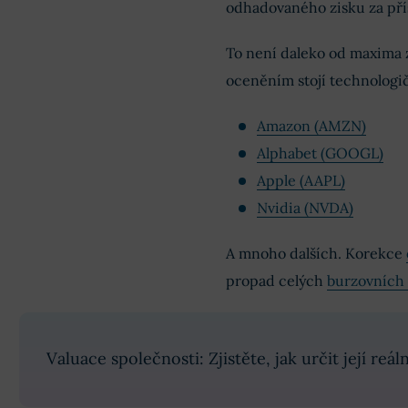
odhadovaného zisku za pří
To není daleko od maxima z
oceněním stojí technologičt
Amazon (AMZN)
Alphabet (GOOGL)
Apple (AAPL)
Nvidia (NVDA)
A mnoho dalších. Korekce
propad celých
burzovních
Valuace společnosti: Zjistěte, jak určit její re