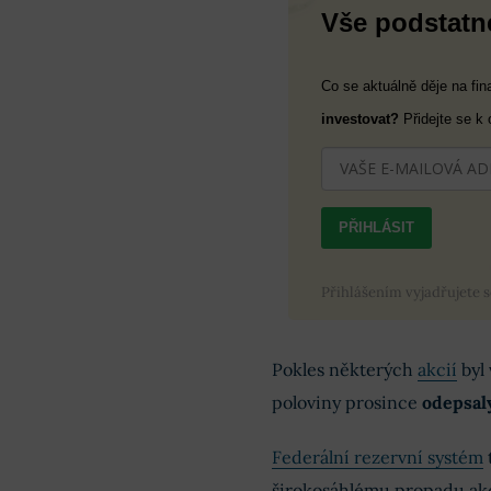
Vše podstatné
Co se aktuálně děje na fi
investovat?
Přidejte se k
PŘIHLÁSIT
Přihlášením vyjadřujete 
Pokles některých
akcií
byl
poloviny prosince
odepsal
Federální rezervní systém
širokosáhlému propadu ak