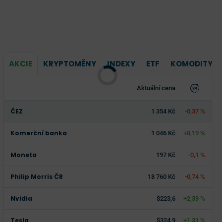
AKCIE
KRYPTOMĚNY
INDEXY
ETF
KOMODITY
Aktuální cena
ČEZ
1 354 Kč
-0,37 %
Komerční banka
1 046 Kč
+0,19 %
Moneta
197 Kč
-0,1 %
Philip Morris ČR
18 760 Kč
-0,74 %
Nvidia
$223,6
+2,39 %
Tesla
$324,9
+1,31 %