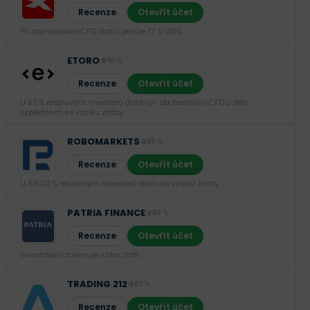
Recenze
Otevřít účet
Při obchodování CFD ztrácí peníze 77 % účtů.
ETORO
90 %
Recenze
Otevřít účet
U 52 % retailových investorů došlo při obchodování CFD u této
společnosti ke vzniku ztráty.
ROBOMARKETS
89 %
Recenze
Otevřít účet
U 66,02 % retailových investorů došlo ke vzniku ztráty.
PATRIA FINANCE
88 %
Recenze
Otevřít účet
Investování zahrnuje rizika ztrát.‎
TRADING 212
87 %
Recenze
Otevřít účet