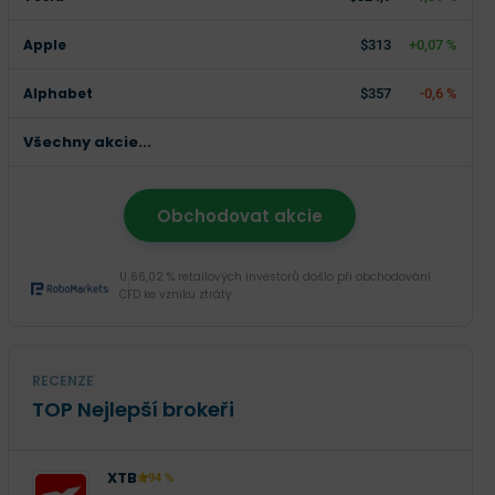
Apple
$313
+0,07 %
Alphabet
$357
-0,6 %
Všechny akcie...
Obchodovat akcie
U 66,02 % retailových investorů došlo při obchodování
CFD ke vzniku ztráty.
RECENZE
TOP Nejlepší brokeři
XTB
94 %