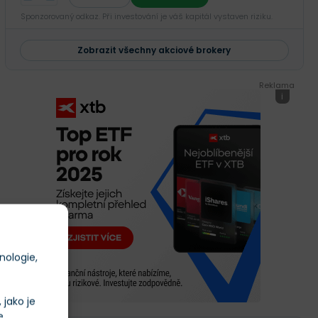
Sponzorovaný odkaz. Při investování je váš kapitál vystaven riziku.
Zobrazit všechny akciové brokery
Reklama
i
nologie,
jako je
e