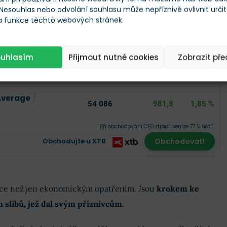
Škála
Měna
 Nesouhlas nebo odvolání souhlasu může nepříznivě ovlivnit urči
 a funkce těchto webových stránek.
Aktuální cena
Změna
ouhlasím
Přijmout nutné cookies
Zobrazit př
7 737
219,9
2,93 %
Average
/
54 086
981,8
1,85 %
Při obchodování CFD ztrácí peníze 77 % účtů.
Obchodujte u XTB
Obchodovat!
více než jen ekonomickým opatřením. Jsou
krokem ke
 slibů, jež dal svým příznivcům
.