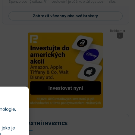
Sponzorovaný odkaz. Při investování je váš kapitál vystaven riziku.
Zobrazit všechny akciové brokery
Reklama
i
nologie,
NAŠE VLASTNÍ INVESTICE
jako je
e