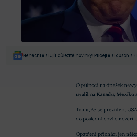
Nenechte si ujít důležité novinky! Přidejte si obsah z
O půlnoci na dnešek newy
uvalil na Kanadu, Mexiko 
Tomu, že se prezident US
do poslední chvíle nevěřili
Opatření přichází jen ně