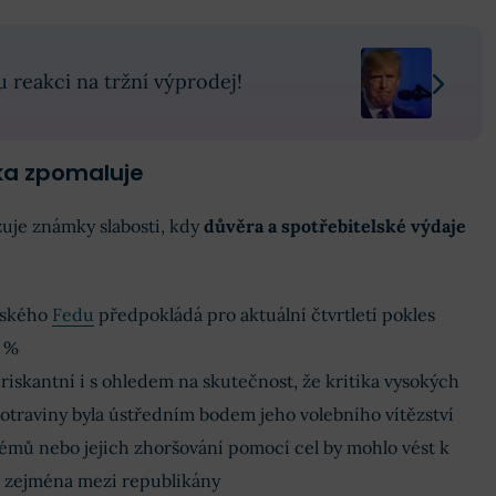
 reakci na tržní výprodej!
ka zpomaluje
je známky slabosti, kdy
důvěra a spotřebitelské výdaje
tského
Fedu
předpokládá pro aktuální čtvrtletí pokles
8 %
riskantní i s ohledem na skutečnost, že kritika vysokých
potraviny byla ústředním bodem jeho volebního vítězství
émů nebo jejich zhoršování pomocí cel by mohlo vést k
, zejména mezi republikány