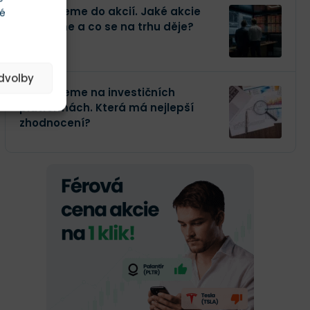
Investujeme do akcií. Jaké akcie
té
kupujeme a co se na trhu děje?
edvolby
Investujeme na investičních
platformách. Která má nejlepší
zhodnocení?