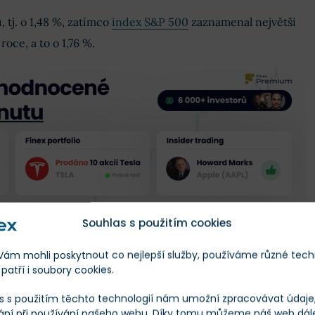
, tj. o 1,48 %, zatímco
index S&P 500
zaznamenal největší
oce, a to o 1,76 %.
Souhlas s použitím cookies
m mohli poskytnout co nejlepší služby, používáme různé tech
patří i soubory cookies.
volební sliby
s s použitím těchto technologií nám umožní zpracovávat údaje, 
ání při používání našeho webu. Díky tomu můžeme náš web dál