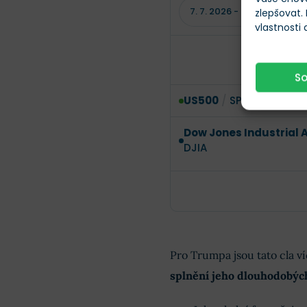
zlepšovat.
vlastnosti
S
US500
/
SPX
Dow Jones Industrial 
DJIA
Pro Trumpa jsou tato cla 
splnění jeho dlouhodobých