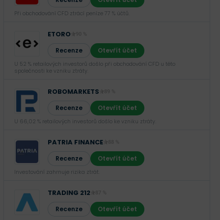
Při obchodování CFD ztrácí peníze 77 % účtů.
ETORO
90 %
Recenze
Otevřít účet
U 52 % retailových investorů došlo při obchodování CFD u této
společnosti ke vzniku ztráty.
ROBOMARKETS
89 %
Recenze
Otevřít účet
U 66,02 % retailových investorů došlo ke vzniku ztráty.
PATRIA FINANCE
88 %
Recenze
Otevřít účet
Investování zahrnuje rizika ztrát.‎
TRADING 212
87 %
Recenze
Otevřít účet