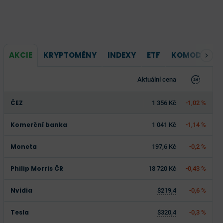
AKCIE
KRYPTOMĚNY
INDEXY
ETF
KOMODITY
Aktuální cena
ČEZ
1 356 Kč
-1,02 %
Komerční banka
1 041 Kč
-1,14 %
Moneta
197,6 Kč
-0,2 %
Philip Morris ČR
18 720 Kč
-0,43 %
Nvidia
$219,4
-0,6 %
Tesla
$320,4
-0,3 %