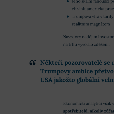
Jeho skalní fanoušci 
chránit americká prac
Trumpova víra v tarify
realitním magnátem
Navzdory nadějím investor
na trhu vyvolalo zděšení.
Někteří pozorovatelé se n
Trumpovy ambice přetvoři
USA jakožto globální vel
Ekonomičtí analytici však v
spotřebitelů, nikoliv zúč