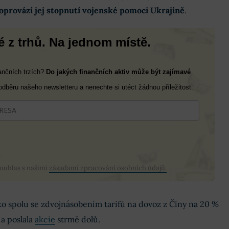
oprovází jej stopnutí vojenské pomoci Ukrajině
.
 z trhů. Na jednom místě.
nančních trzích?
Do jakých finančních aktiv může být zajímavé
 odběru našeho newsletteru a nenechte si utéct žádnou příležitost.
souhlas s našimi
zásadami zpracování osobních údajů.
o spolu se zdvojnásobením tarifů na dovoz z Číny na 20 %
a poslala
akcie
strmě dolů.