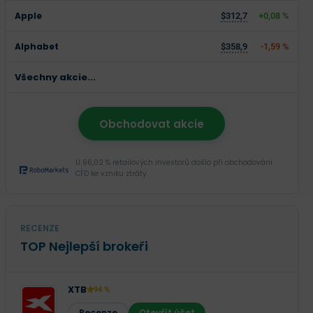
Apple
$312,7
+0,08 %
Alphabet
$358,9
-1,59 %
Všechny akcie...
Obchodovat akcie
U 66,02 % retailových investorů došlo při obchodování
CFD ke vzniku ztráty.
RECENZE
TOP Nejlepší brokeři
XTB
94 %
Recenze
Otevřít účet