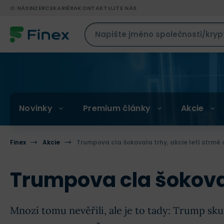
O NÁS
INZERCE
KARIÉRA
KONTAKTUJTE NÁS
Novinky
Premium články
Akcie
Finex
Akcie
Trumpova cla šokovala trhy, akcie letí strmě 
Trumpova cla šokovala
Mnozí tomu nevěřili, ale je to tady: Trump sku