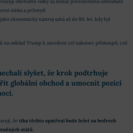
považují obchodní války za důkaz prezidentova odhodlání
ovní místa a průmysl
 jako ekonomický nástroj sahá až do 80. let, kdy byl
ů na odklad Trump k zavedení cel nakonec přistoupil, což
echali slyšet, že
krok podtrhuje
t globální obchod a umocnit pozici
moci
.
arují, že
tíha těchto opatření bude ležet na bedrech
astněných států
.