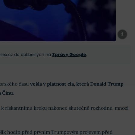
 Finex.cz do oblíbených na
Zprávy Google
.
orského času
vešla v platnost cla, která Donald Trump
a Čínu
.
A k riskantnímu kroku nakonec skutečně rozhodne, mnozí
.
kolik hodin před prvním Trumpovým projevem před