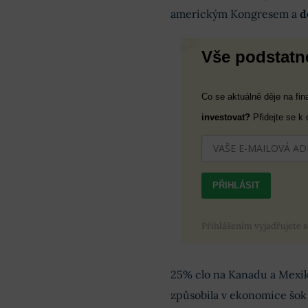
americkým Kongresem a
d
Vše podstatné
Co se aktuálně děje na fi
investovat?
Přidejte se k
PŘIHLÁSIT
Přihlášením vyjadřujete 
25% clo na Kanadu a Mexik
způsobila v ekonomice šok 