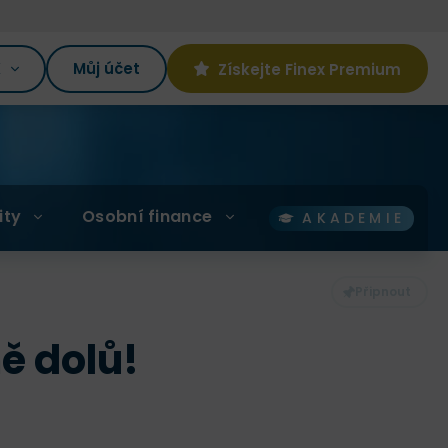
K
Můj účet
Získejte Finex Premium
ity
Osobní finance
AKADEMIE
ě dolů!