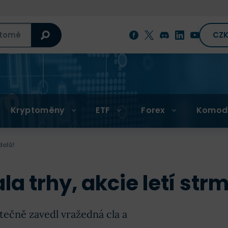
CZ
Kryptoměny
ETF
Forex
Komod
dolů!
 trhy, akcie letí strm
tečně zavedl vražedná cla a