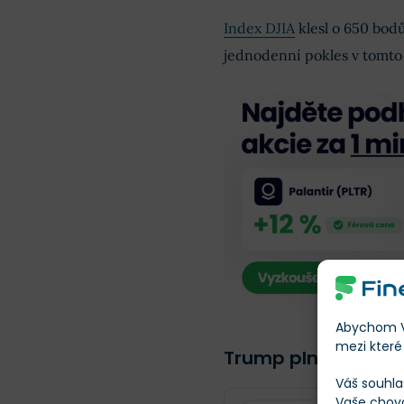
Index DJIA
klesl o 650 bodů
jednodenní pokles v tomto r
Abychom Vá
mezi které 
Trump plní své před
Váš souhla
Vaše chov