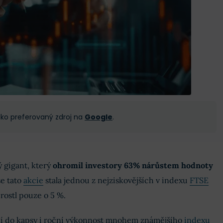
 jako preferovaný zdroj na
Google
.
ý gigant, který
ohromil investory 63% nárůstem hodnoty
se tato
akcie
stala jednou z nejziskovějších v indexu
FTSE
 rostl pouze o 5 %.
rčí do kapsy i roční výkonnost mnohem známějšího
indexu