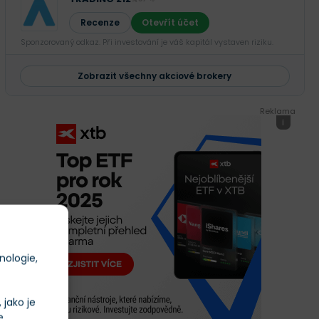
Recenze
Otevřít účet
Sponzorovaný odkaz. Při investování je váš kapitál vystaven riziku.
Zobrazit všechny akciové brokery
Reklama
i
nologie,
jako je
e