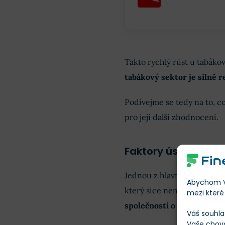
Takto rychlý růst u tabáko
tabákový sektor je silně 
Podívejme se tedy na to, co
pro její další zhodnocení.
Faktory úspěchu
Jednou z hlavních deviz spo
Abychom Vá
který sice není nijak závra
mezi které 
společnosti o 2,26 %
.
Váš souhla
Vaše chov