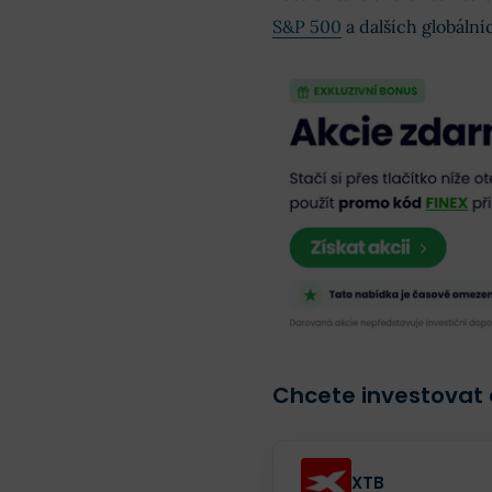
S&P 500
a dalších globáln
Chcete investovat 
XTB