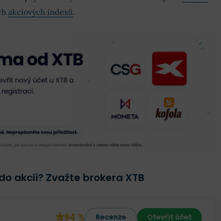
ích
akciových indexů
.
do akcií? Zvažte brokera XTB
94 %
Recenze
Otevřít účet