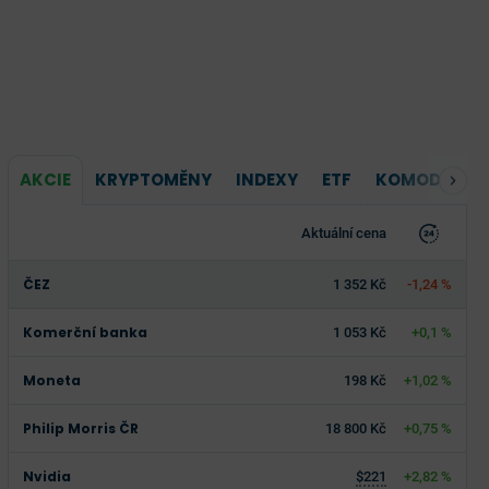
AKCIE
KRYPTOMĚNY
INDEXY
ETF
KOMODITY
Aktuální cena
ČEZ
1 352 Kč
-1,24 %
Komerční banka
1 053 Kč
+0,1 %
Moneta
198 Kč
+1,02 %
Philip Morris ČR
18 800 Kč
+0,75 %
Nvidia
$221
+2,82 %