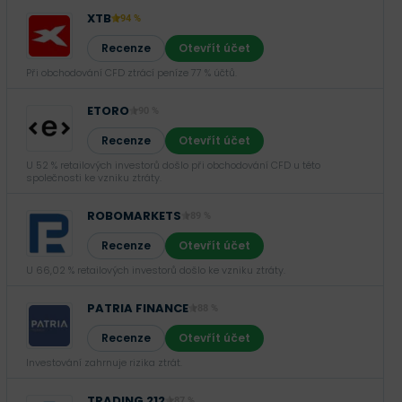
XTB
94 %
Recenze
Otevřít účet
Při obchodování CFD ztrácí peníze 77 % účtů.
ETORO
90 %
Recenze
Otevřít účet
U 52 % retailových investorů došlo při obchodování CFD u této
společnosti ke vzniku ztráty.
ROBOMARKETS
89 %
Recenze
Otevřít účet
U 66,02 % retailových investorů došlo ke vzniku ztráty.
PATRIA FINANCE
88 %
Recenze
Otevřít účet
Investování zahrnuje rizika ztrát.‎
TRADING 212
87 %