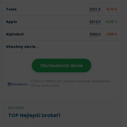
Tesla
$321,9
-0,72 %
Apple
$313,9
+2,05 %
Alphabet
$360,4
-5,89 %
Všechny akcie...
Obchodovat akcie
U 66,02 % retailových investorů došlo při obchodování
CFD ke vzniku ztráty.
RECENZE
TOP Nejlepší brokeři