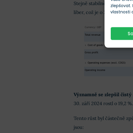
Stejně stabilně se vyvíjí i
zlepšovat.
vlastnosti
liber, což je o 3,25 % více
S
Významně se zlepšil čistý 
30. září 2024 rostl o 19,2 %.
Tento růst byl částečně z
jsou: