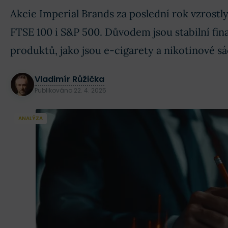
Akcie Imperial Brands za poslední rok vzrostl
FTSE 100 i S&P 500. Důvodem jsou stabilní fin
produktů, jako jsou e-cigarety a nikotinové sá
Vladimír Růžička
Publikováno
22. 4. 2025
ANALÝZA