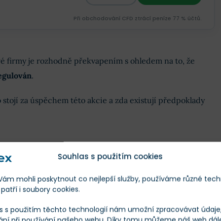
Při obchodování CFD ztrácí peníze 77 % účtů.
vé firmy je rozhodně překvapením s ohledem na to, že
regulován
.
 stojí za úspěchem této akcie a zda existují předpoklady
Souhlas s použitím cookies
lečnosti je její
stabilita
. To se projevuje na růstu tržeb,
m mohli poskytnout co nejlepší služby, používáme různé tech
tný, ale je kontinuálně rostoucí. Za rok 2024
stouply tržby
patří i soubory cookies.
s s použitím těchto technologií nám umožní zpracovávat údaje, 
ání při používání našeho webu. Díky tomu můžeme náš web dál