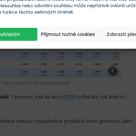
 provozní zisk. Ten v loňském roce dosáhl na 3,56 miliardy
 Nesouhlas nebo odvolání souhlasu může nepříznivě ovlivnit urči
 a funkce těchto webových stránek.
 než v předchozím roce.
ouhlasím
Přijmout nutné cookies
Zobrazit př
Tržby a provozní zisk Imperial Brands
zisk
. Upravený zisk na akcii (
EPS
) za fiskální rok končící
působen rostoucí popularitou produktů nové generace, jako