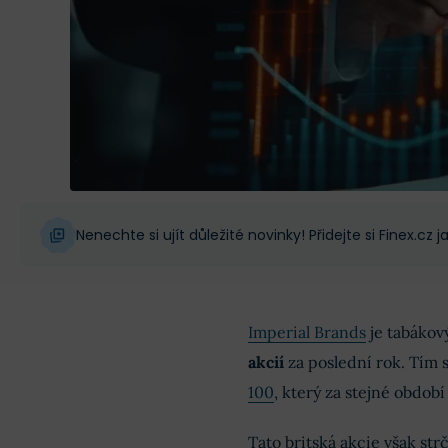
Nenechte si ujít důležité novinky! Přidejte si Finex.cz
Imperial Brands
je tabákov
akcií
za poslední rok. Tím 
100
, který za stejné období
Tato britská akcie však st