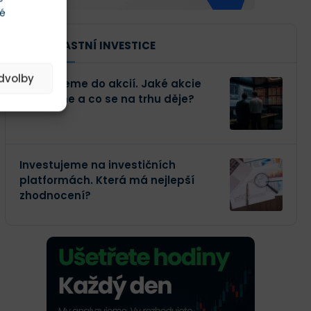
té
NAŠE VLASTNÍ INVESTICE
edvolby
Investujeme do akcií. Jaké akcie
kupujeme a co se na trhu děje?
Investujeme na investičních
platformách. Která má nejlepší
zhodnocení?