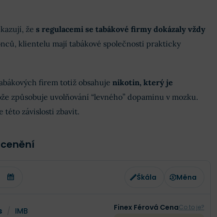
kazují, že
s regulacemi se tabákové firmy dokázaly vždy
nců, klientelu mají tabákové společnosti prakticky
abákových firem totiž obsahuje
nikotin, který je
ože způsobuje uvolňování “levného” dopaminu v mozku.
 této závislosti zbavit.
ocenění
Škála
Měna
Finex Férová Cena
Co to je?
s
/
IMB