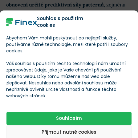
obnovení určité prediktivní síly patternů
, zejména
na krátkých časových rámcích.
Souhlas s použitím
cookies
Trendy v patternové efektivitě
Abychom Vám mohli poskytnout co nejlepší služby,
používáme různé technologie, mezi které patří i soubory
Býčí reverzní patterny měly v minulosti silnou
cookies.
predikční hodnotu, pokles byl patrný v době
Váš souhlas s použitím těchto technologií nám umožní
efektivních trhů, ale
od roku 2020 jejich efektivita
zpracovávat údaje, jako je Vaše chování při používání
našeho webu. Díky tomu můžeme náš web dále
opět mírně roste
. To ukazuje následující přehled:
zlepšovat. Nesouhlas nebo odvolání souhlasu může
nepříznivě ovlivnit určité vlastnosti a funkce těchto
webových stránek.
Souhlasím
Přijmout nutné cookies