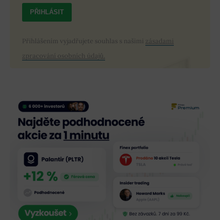
PŘIHLÁSIT
Přihlášením vyjadřujete souhlas s našimi
zásadami
zpracování osobních údajů.