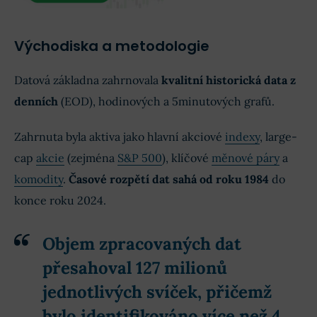
Východiska a metodologie
Datová základna zahrnovala
kvalitní historická data z
denních
(EOD), hodinových a 5minutových grafů.
Zahrnuta byla aktiva jako hlavní akciové
indexy
, large-
cap
akcie
(zejména
S&P 500
), klíčové
měnové páry
a
komodity
.
Časové rozpětí dat sahá od roku 1984
do
konce roku 2024.
Objem zpracovaných dat
přesahoval 127 milionů
jednotlivých svíček, přičemž
bylo identifikováno více než 4