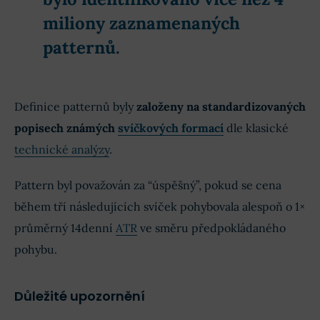
miliony zaznamenaných
patternů.
Definice patternů byly
založeny na standardizovaných
popisech známých
svíčkových formací
dle klasické
technické analýzy
.
Pattern byl považován za “úspěšný”, pokud se cena
během tří následujících svíček pohybovala alespoň o 1×
průměrný 14denní
ATR
ve směru předpokládaného
pohybu.
Důležité upozornění