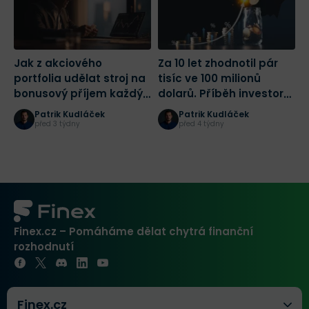
Jak z akciového
Za 10 let zhodnotil pár
N
portfolia udělat stroj na
tisíc ve 100 milionů
c
bonusový příjem každý
dolarů. Příběh investora
s
měsíc?
ukazuje, jak na trzích
p
Patrik Kudláček
Patrik Kudláček
vydělat
před 3 týdny
před 4 týdny
Finex.cz – Pomáháme dělat chytrá finanční
rozhodnutí
Finex.cz