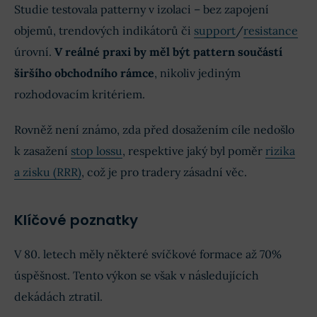
Studie testovala patterny v izolaci – bez zapojení
objemů, trendových indikátorů či
support
/
resistance
úrovní.
V reálné praxi by měl být pattern součástí
širšího obchodního rámce
, nikoliv jediným
rozhodovacím kritériem.
Rovněž není známo, zda před dosažením cíle nedošlo
k zasažení
stop lossu
, respektive jaký byl poměr
rizika
a zisku (RRR)
, což je pro tradery zásadní věc.
Klíčové poznatky
V 80. letech měly některé svíčkové formace až 70%
úspěšnost. Tento výkon se však v následujících
dekádách ztratil.