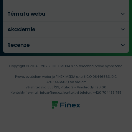
Témata webu
Akademie
Recenze
Copyright © 2014 - 2026 FINEX MEDIA s.r.o.
Všechna práva vyhrazena.
Provozovatelem webu je FINEX MEDIA s.r.o. (IČO 08446563, DIČ
CZ08446563) se sídlem
Bělehradská 858/23, Praha 2 - Vinohrady, 120 00
Kontaktní e-mail:
info@finex.cz
, kontaktní telefon:
+420 704 183 785