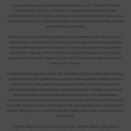
Ceny, hodnoty, kurzy a další ekonomická data, ať už v číselné či textové
podobě nebo v grafech, uváděné na tomto portálu jsou poskytovány
obchodními partnery a třetími stranami. Jsou pouze orientační, nemusí být
aktuální ani přesné a v žádném případě by neměly sloužit jako jediný podklad
pro investiční rozhodnutí.
Textový, video ani audio obsah publikovaný na tomto portálu slouží pouze k
informačním a vzdělávacím účelům. Nepředstavuje investiční poradenství,
individualizované doporučení ani výzvu k nákupu nebo prodeji jakéhokoli
investičního nástroje. Při tvorbě obsahu nezohledňujeme finanční situaci,
investiční cíle, znalosti, zkušenosti, investiční horizont ani toleranci k riziku
konkrétního čtenáře.
Investování do kryptoměn, akcií, ETF, komodit, CFD kontraktů, binárních opcí
a dalších finančních produktů je spojeno s rizikem kolísání hodnoty a může
vést ke ztrátě části nebo celé investované částky. Minulá výkonnost ani
odhady budoucího vývoje nejsou zárukou budoucích výsledků a návratnost
původně investovaných prostředků není zaručena. Při obchodování s
rozdílovými smlouvami dochází u vysokého podílu účtů retailových investorů
ke vzniku finanční ztráty. Měli byste zvážit, zda rozumíte tomu, jak rozdílové
smlouvy fungují, a zda si můžete dovolit vysoké riziko ztráty svých finančních
prostředků.
Některé odkazy na tomto portálu jsou tzv. affiliate odkazy, díky jejichž