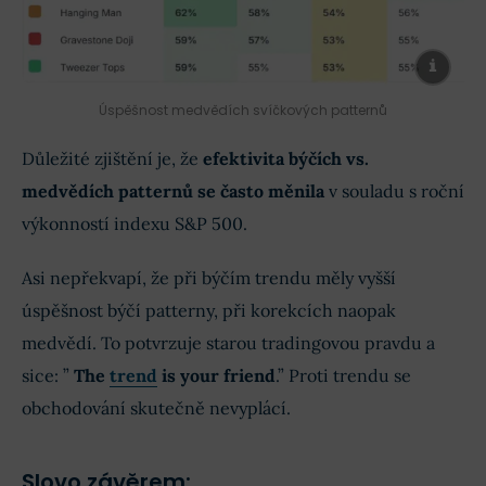
Úspěšnost medvědích svíčkových patternů
Důležité zjištění je, že
efektivita býčích vs.
medvědích patternů se často měnila
v souladu s roční
výkonností indexu S&P 500.
Asi nepřekvapí, že při býčím trendu měly vyšší
úspěšnost býčí patterny, při korekcích naopak
medvědí. To potvrzuje starou tradingovou pravdu a
sice: ”
The
trend
is your friend
.” Proti trendu se
obchodování skutečně nevyplácí.
Slovo závěrem: