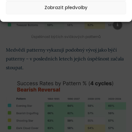
Zobrazit předvolby
Úspěšnost býčích svíčkových patternů
Medvědí patterny vykazují podobný vývoj jako býčí
patterny – v posledních letech jejich úspěšnost začala
stoupat.