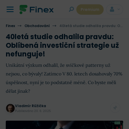
Premium
Finex
Obchodování
40letá studie odhalila pravdu: Oblíbená investiční strategie už nefunguje!
40letá studie odhalila pravdu:
Oblíbená investiční strategie už
nefunguje!
Unikátní výzkum odhalil, že svíčkové patterny už
nejsou, co bývaly! Zatímco V 80. letech dosahovaly 70%
úspěšnost, nyní je to podstatně méně. Co byste měli
dělat jinak?
Vladimír Růžička
Publikováno
20. 6. 2025