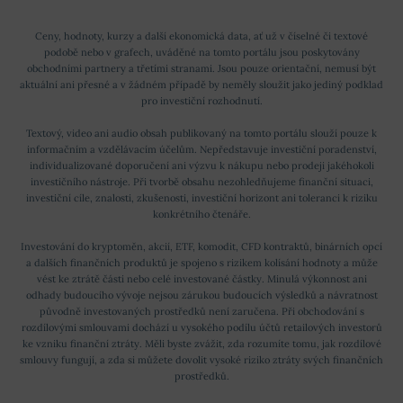
Ceny, hodnoty, kurzy a další ekonomická data, ať už v číselné či textové
podobě nebo v grafech, uváděné na tomto portálu jsou poskytovány
obchodními partnery a třetími stranami. Jsou pouze orientační, nemusí být
aktuální ani přesné a v žádném případě by neměly sloužit jako jediný podklad
pro investiční rozhodnutí.
Textový, video ani audio obsah publikovaný na tomto portálu slouží pouze k
informačním a vzdělávacím účelům. Nepředstavuje investiční poradenství,
individualizované doporučení ani výzvu k nákupu nebo prodeji jakéhokoli
investičního nástroje. Při tvorbě obsahu nezohledňujeme finanční situaci,
investiční cíle, znalosti, zkušenosti, investiční horizont ani toleranci k riziku
konkrétního čtenáře.
Investování do kryptoměn, akcií, ETF, komodit, CFD kontraktů, binárních opcí
a dalších finančních produktů je spojeno s rizikem kolísání hodnoty a může
vést ke ztrátě části nebo celé investované částky. Minulá výkonnost ani
odhady budoucího vývoje nejsou zárukou budoucích výsledků a návratnost
původně investovaných prostředků není zaručena. Při obchodování s
rozdílovými smlouvami dochází u vysokého podílu účtů retailových investorů
ke vzniku finanční ztráty. Měli byste zvážit, zda rozumíte tomu, jak rozdílové
smlouvy fungují, a zda si můžete dovolit vysoké riziko ztráty svých finančních
prostředků.