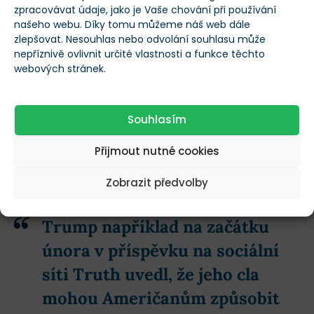
zpracovávat údaje, jako je Vaše chování při používání
Někteří analytici si navíc kladou otázku, zda Trumpův
našeho webu. Díky tomu můžeme náš web dále
zlepšovat. Nesouhlas nebo odvolání souhlasu může
zápal pro akciový trh neochabuje.
nepříznivě ovlivnit určité vlastnosti a funkce těchto
webových stránek.
Michael Brown, senior research strategist ve
společnosti Pepperstone, uvedl, že agresivní přístup
Souhlasím
administrativy k deportacím a výdajovým škrtům
naznačuje, že by tentokrát mohl být ochotnější
Přijmout nutné cookies
tolerovat větší údery. To je riziko, které by investoři
Zobrazit předvolby
měli mít na paměti.
Trump například na začátku
února v příspěvku na sociální
síti Truth uvedl, že jeho cla
mohou Američanům způsobit