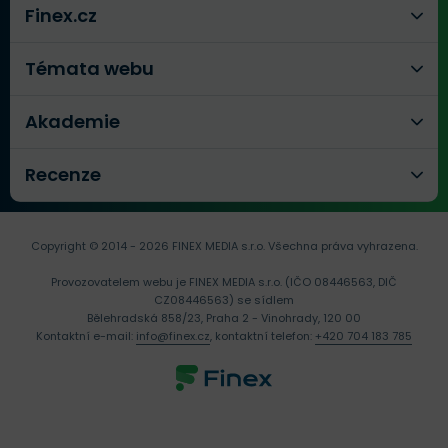
Finex.cz
Témata webu
Akademie
Recenze
Copyright © 2014 - 2026 FINEX MEDIA s.r.o.
Všechna práva vyhrazena.
Provozovatelem webu je FINEX MEDIA s.r.o. (IČO 08446563, DIČ
CZ08446563) se sídlem
Bělehradská 858/23, Praha 2 - Vinohrady, 120 00
Kontaktní e-mail:
info@finex.cz
, kontaktní telefon:
+420 704 183 785