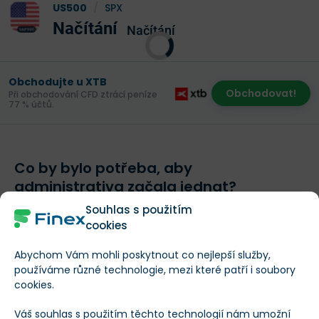
US500
/
SPX
Načítání
Načítání
Obchodujte u XTB
Obchodovat!
Při obchodování CFD ztrácí peníze
77 % účtů.
Co by bylo potřeba, aby
administrativa začala jednat?
Souhlas s použitím
Ačkoli je možná příliš brzy na spekulace, protože
cookies
administrativa je teprve na začátku svého působení,
Abychom Vám mohli poskytnout co nejlepší služby,
lze očekávat, že by index S&P 500 musel klesnout
používáme různé technologie, mezi které patří i soubory
cookies.
alespoň o 10 % ze své současné úrovně
, aby Trumpa a
jeho tým inspiroval k jednání.
Váš souhlas s použitím těchto technologií nám umožní