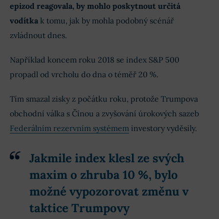
epizod reagovala, by mohlo poskytnout určitá
vodítka
k tomu, jak by mohla podobný scénář
zvládnout dnes.
Například koncem roku 2018 se index S&P 500
propadl od vrcholu do dna o téměř 20 %.
Tím smazal zisky z počátku roku, protože Trumpova
obchodní válka s Čínou a zvyšování úrokových sazeb
Federálním rezervním systémem
investory vyděsily.
Jakmile index klesl ze svých
maxim o zhruba 10 %, bylo
možné vypozorovat změnu v
taktice Trumpovy