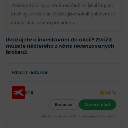
Pokles o 10 % by pravděpodobně přilákal kupce,
kteří by se vrhli na trh bez jakéhokoli pobízení ze
strany amerického prezidenta.
Uvažujete o investování do akcií? Zvážit
můžete některého z námi recenzovaných
brokerů:
Favorit redakce
94 %
XTB
Recenze
Otevřít účet
Při obchodování CFD ztrácí peníze 77 % účtů.