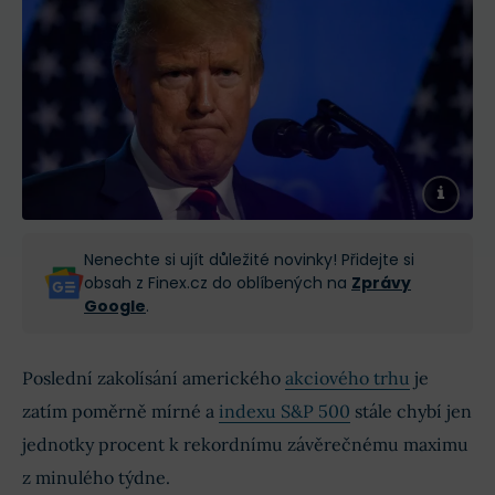
Nenechte si ujít důležité novinky! Přidejte si
obsah z Finex.cz do oblíbených na
Zprávy
Google
.
Poslední zakolísání amerického
akciového trhu
je
zatím poměrně mírné a
indexu S&P 500
stále chybí jen
jednotky procent k rekordnímu závěrečnému maximu
z minulého týdne.