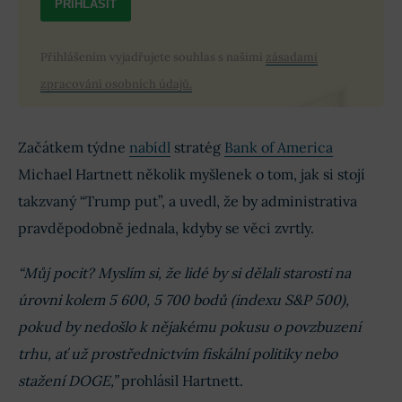
PŘIHLÁSIT
Přihlášením vyjadřujete souhlas s našimi
zásadami
zpracování osobních údajů.
Začátkem týdne
nabídl
stratég
Bank of America
Michael Hartnett několik myšlenek o tom, jak si stojí
takzvaný “Trump put”, a uvedl, že by administrativa
pravděpodobně jednala, kdyby se věci zvrtly.
“Můj pocit? Myslím si, že lidé by si dělali starosti na
úrovni kolem 5 600, 5 700 bodů (indexu S&P 500),
pokud by nedošlo k nějakému pokusu o povzbuzení
trhu, ať už prostřednictvím fiskální politiky nebo
stažení DOGE,”
prohlásil Hartnett.