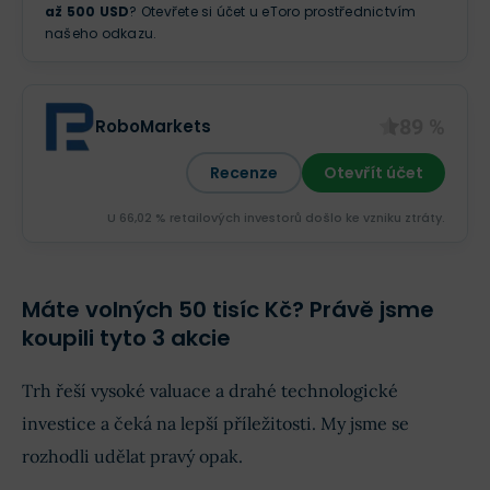
až 500 USD
? Otevřete si účet u eToro prostřednictvím
našeho odkazu.
89 %
RoboMarkets
Recenze
Otevřít účet
U 66,02 % retailových investorů došlo ke vzniku ztráty.
Máte volných 50 tisíc Kč? Právě jsme
koupili tyto 3 akcie
Trh řeší vysoké valuace a drahé technologické
investice a čeká na lepší příležitosti. My jsme se
rozhodli udělat pravý opak.