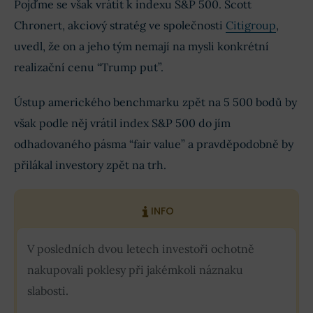
Pojďme se však vrátit k indexu S&P 500. Scott
Chronert, akciový stratég ve společnosti
Citigroup
,
uvedl, že on a jeho tým nemají na mysli konkrétní
realizační cenu “Trump put”.
Ústup amerického benchmarku zpět na 5 500 bodů by
však podle něj vrátil index S&P 500 do jím
odhadovaného pásma “fair value” a pravděpodobně by
přilákal investory zpět na trh.
INFO
V posledních dvou letech investoři ochotně
nakupovali poklesy při jakémkoli náznaku
slabosti.