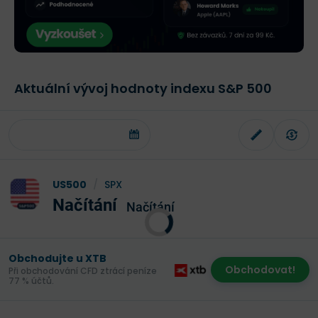
Aktuální vývoj hodnoty indexu S&P 500
US500
/
SPX
Načítání
Načítání
Obchodujte u XTB
Obchodovat!
Při obchodování CFD ztrácí peníze
77 % účtů.