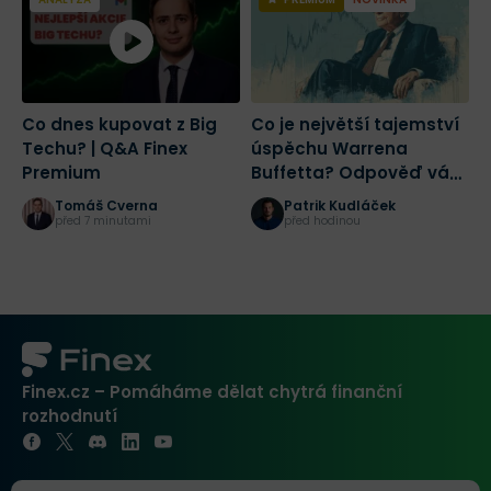
Co dnes kupovat z Big
Co je největší tajemství
2
Techu? | Q&A Finex
úspěchu Warrena
a
Premium
Buffetta? Odpověď vás
č
nepotěší
r
Tomáš Cverna
Patrik Kudláček
K
před 7 minutami
před hodinou
Finex.cz – Pomáháme dělat chytrá finanční
rozhodnutí