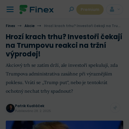
Premium
Finex
Akcie
Hrozí krach trhu? Investoři čekají na Trumpovu reakci na tržní výprodej!
Hrozí krach trhu? Investoři čekají
na Trumpovu reakci na tržní
výprodej!
Akciový trh se zatím drží, ale investoři spekulují, zda
Trumpova administrativa zasáhne při výraznějším
poklesu. Vrátí se „Trump put“, nebo je tentokrát
ochotný nechat trhy spadnout?
Patrik Kudláček
Publikováno
28. 2. 2025