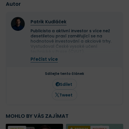
Autor
Patrik Kudláček
Publicista a aktivní investor s více než
desetiletou praxí zaměřující se na
hodnotové investování a akciové trhy.
Vystudoval České vysoké učení
technické v Praze (ČVUT).
Ve své investiční strategii kombinuje
Přečíst více
aktivní i pasivní přístup a zaměřuje se
především na kvalitní růstové
společnosti a value investice. Ve svých
Sdílejte tento článek
článcích se věnuje investičním
strategiím, psychologii investování a
Sdílet
analýze jednotlivých akcií.
Tweet
MOHLO BY VÁS ZAJÍMAT
ANALÝZA
PREMIUM
NOVINKA