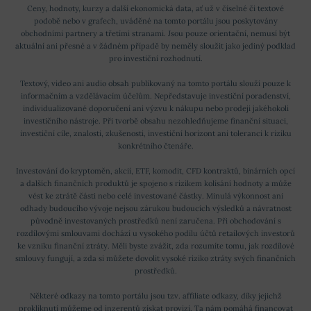
Ceny, hodnoty, kurzy a další ekonomická data, ať už v číselné či textové
podobě nebo v grafech, uváděné na tomto portálu jsou poskytovány
obchodními partnery a třetími stranami. Jsou pouze orientační, nemusí být
aktuální ani přesné a v žádném případě by neměly sloužit jako jediný podklad
pro investiční rozhodnutí.
Textový, video ani audio obsah publikovaný na tomto portálu slouží pouze k
informačním a vzdělávacím účelům. Nepředstavuje investiční poradenství,
individualizované doporučení ani výzvu k nákupu nebo prodeji jakéhokoli
investičního nástroje. Při tvorbě obsahu nezohledňujeme finanční situaci,
investiční cíle, znalosti, zkušenosti, investiční horizont ani toleranci k riziku
konkrétního čtenáře.
Investování do kryptoměn, akcií, ETF, komodit, CFD kontraktů, binárních opcí
a dalších finančních produktů je spojeno s rizikem kolísání hodnoty a může
vést ke ztrátě části nebo celé investované částky. Minulá výkonnost ani
odhady budoucího vývoje nejsou zárukou budoucích výsledků a návratnost
původně investovaných prostředků není zaručena. Při obchodování s
rozdílovými smlouvami dochází u vysokého podílu účtů retailových investorů
ke vzniku finanční ztráty. Měli byste zvážit, zda rozumíte tomu, jak rozdílové
smlouvy fungují, a zda si můžete dovolit vysoké riziko ztráty svých finančních
prostředků.
Některé odkazy na tomto portálu jsou tzv. affiliate odkazy, díky jejichž
prokliknutí můžeme od inzerentů získat provizi. Ta nám pomáhá financovat