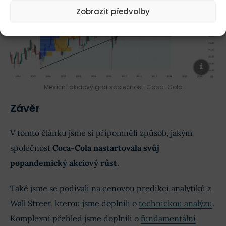
Zobrazit předvolby
Měsíční akciový graf společnosti Coca-Cola
Závěr
V tomto článku jsme si připomněli způsob, jakým
společnost
Coca-Cola nastartovala svůj
popandemický akciový růst
.
Také jsme se podívali na cenovou predikci analytiků z
Wall Street, kterou jsme doplnili o
technickou analýzu
.
Komplexní přehled jsme doplnili o
fundamentální