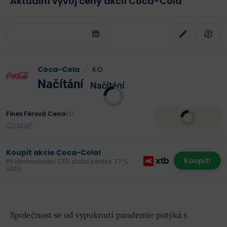
Aktuální vývoj ceny akcií Coca-Cola
Coca-Cola
/
KO
Načítání
Načítání
Finex Férová Cena
KO
Co to je?
Koupit akcie Coca-Cola!
Koupit!
Při obchodování CFD ztrácí peníze 77 %
účtů.
Společnost se od vypuknutí pandemie potýká s