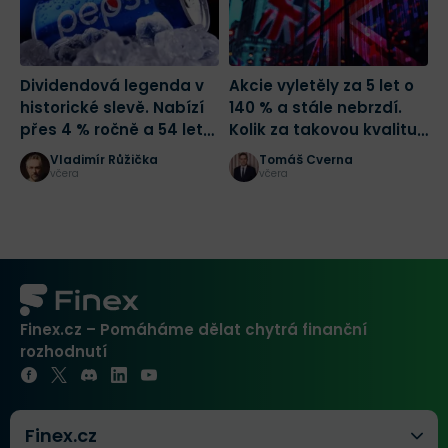
Dividendová legenda v
Akcie vyletěly za 5 let o
A
historické slevě. Nabízí
140 % a stále nebrzdí.
h
přes 4 % ročně a 54 let
Kolik za takovou kvalitu
J
růstu dividendy
zaplatit?
t
Vladimír Růžička
Tomáš Cverna
včera
včera
Finex.cz – Pomáháme dělat chytrá finanční
rozhodnutí
Finex.cz