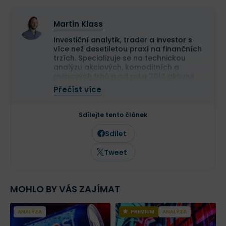
Martin Klass
Investiční analytik, trader a investor s
více než desetiletou praxí na finančních
trzích. Specializuje se na technickou
analýzu akciových, komoditních a
měnových trhů a od roku 2014 aktivně
obchoduje vlastní kapitál. Své obchodní
Přečíst více
výsledky dlouhodobě dokládá veřejnou
equity obchodního účtu.
Je držitelem titulu Ph.D. v oboru finance a
Sdílejte tento článek
vedle vlastního obchodování publikuje
odborné analýzy a komentáře zaměřené
Sdílet
na trading a investování. Jeho články
pravidelně vycházejí nejen na Finexu, ale
Tweet
také v dalších finančních médiích.
MOHLO BY VÁS ZAJÍMAT
ANALÝZA
PREMIUM
ANALÝZA