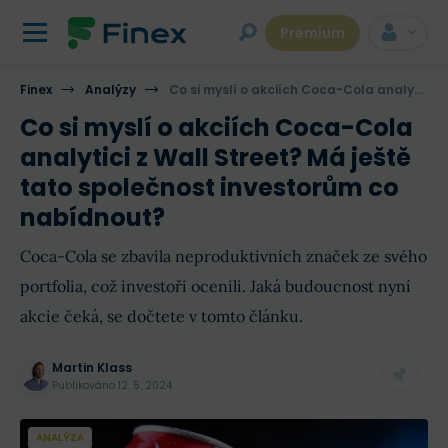
Premium
Finex
Analýzy
Co si myslí o akciích Coca-Cola analytici z Wall Street? Má ještě tato společnost investorům co nabídnout?
Co si myslí o akciích Coca-Cola
analytici z Wall Street? Má ještě
tato společnost investorům co
nabídnout?
Coca-Cola se zbavila neproduktivních značek ze svého
portfolia, což investoři ocenili. Jaká budoucnost nyní
akcie čeká, se dočtete v tomto článku.
Martin Klass
Publikováno
12. 5. 2024
ANALÝZA