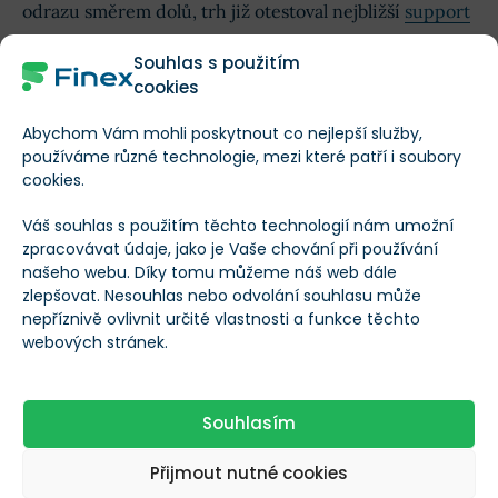
odrazu směrem dolů, trh již otestoval nejbližší
support
na ceně 52 USD, což může způsobit výraznější cenový
Souhlas s použitím
pokles.
cookies
Abychom Vám mohli poskytnout co nejlepší služby,
používáme různé technologie, mezi které patří i soubory
Nejoblíbenější akcie Warrena Buffetta v
cookies.
loňském roce. Co je jeho tajná sázka?
Váš souhlas s použitím těchto technologií nám umožní
zpracovávat údaje, jako je Vaše chování při používání
Pozitivní cenová predikce analytiků očekává tvorbu
našeho webu. Díky tomu můžeme náš web dále
zlepšovat. Nesouhlas nebo odvolání souhlasu může
nových historických maxim, zatímco konzervativní
nepříznivě ovlivnit určité vlastnosti a funkce těchto
predikce očekává pouze atakování hodnoty
webových stránek.
současného cenového maxima.
Souhlasím
Přijmout nutné cookies