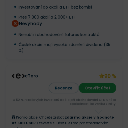
Investování do akcií a ETF bez komisí
Přes 7 300 akcií a 2 000+ ETF
Nevýhody
Nenabízí obchodování futures kontraktů
České akcie mají vysoké zdanění dividend (35
%)
90 %
eToro
Recenze
Otevřít účet
U 52 % retailových investorů došlo při obchodování CFD u této
společnosti ke vzniku ztráty.
Promo akce: Chcete získat
zdarma akcie v hodnotě
až 500 USD
? Otevřete si účet u eToro prostřednictvím