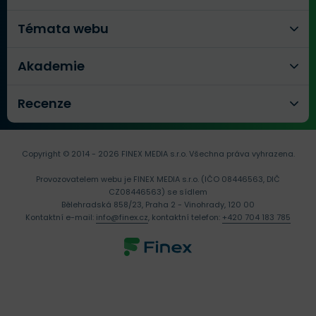
Témata webu
Akademie
Recenze
Copyright © 2014 - 2026 FINEX MEDIA s.r.o.
Všechna práva vyhrazena.
Provozovatelem webu je FINEX MEDIA s.r.o. (IČO 08446563, DIČ
CZ08446563) se sídlem
Bělehradská 858/23, Praha 2 - Vinohrady, 120 00
Kontaktní e-mail:
info@finex.cz
, kontaktní telefon:
+420 704 183 785