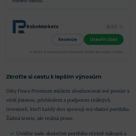
našeho odkazu.
89 %
RoboMarkets
Recenze
Otevřít účet
U 66,02 % retailových investorů došlo ke vzniku ztráty.
Zkraťte si cestu k lepším výnosům
Díky Finex Premium můžete zhodnocovat své peníze s
větší jistotou, přehledem a podporou reálných
investorů, kteří každý den spravují svá vlastní portfolia.
Žádná teorie, ale reálná praxe.
Uvidíte naše skutečné portfolio včetně nákupů a