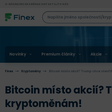
O NÁS
INZERCE
KARIÉRA
KONTAKTUJTE NÁS
Novinky
Premium články
Akcie
Finex
Kryptoměny
Bitcoin místo akcií? Trump chce otev
Bitcoin místo akcií?
kryptoměnám!