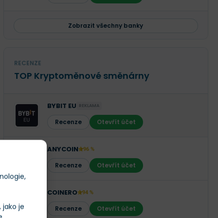
Zobrazit všechny banky
RECENZE
TOP Kryptoměnové směnárny
BYBIT EU
REKLAMA
Recenze
Otevřít účet
ANYCOIN
96 %
Recenze
Otevřít účet
nologie,
COINERO
94 %
jako je
Recenze
Otevřít účet
e