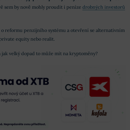
vě sem by nově mohly proudit i peníze
drobných investorů
y o reformu penzijního systému a otevření se alternativním
private equity nebo realit.
 jak velký dopad to může mít na kryptoměny?