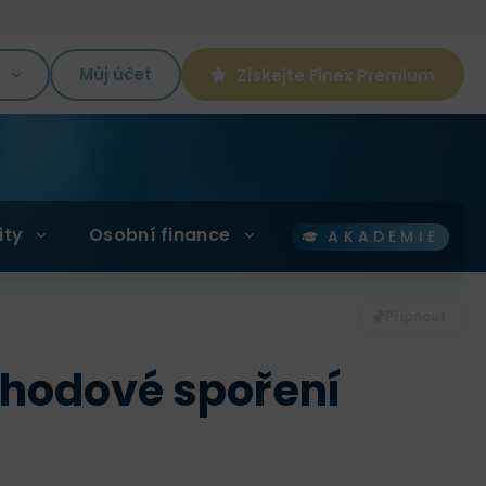
K
Můj účet
Získejte Finex Premium
ity
Osobní finance
AKADEMIE
ůchodové spoření