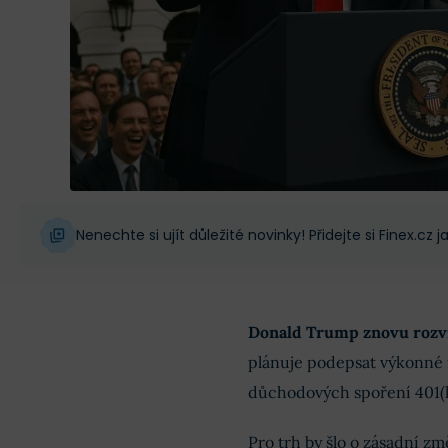
Nenechte si ujít důležité novinky! Přidejte si Finex.cz
Donald Trump znovu rozví
plánuje podepsat výkonné 
důchodových spoření 401(k
Pro trh by šlo o zásadní z