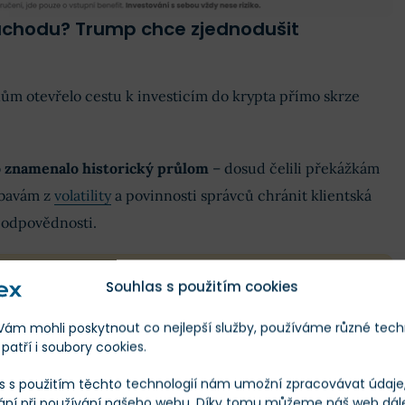
ůchodu? Trump chce zjednodušit
ům otevřelo cestu k investicím do krypta přímo skrze
o znamenalo historický průlom
– dosud čelili překážkám
obavám z
volatility
a povinnosti správců chránit klientská
í odpovědnosti.
INFO
Souhlas s použitím cookies
m mohli poskytnout co nejlepší služby, používáme různé tech
důchodový účet v USA, který umožňuje zaměstnancům
patří i soubory cookies.
 na penzi.
s s použitím těchto technologií nám umožní zpracovávat údaje, 
ání při používání našeho webu. Díky tomu můžeme náš web dál