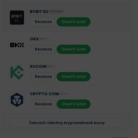
BYBIT EU
REKLAMA
Recenze
Otevřít účet
OKX
89 %
Recenze
Otevřít účet
KUCOIN
80 %
Recenze
Otevřít účet
CRYPTO.COM
78 %
Recenze
Otevřít účet
Zobrazit všechny kryptoměnové burzy