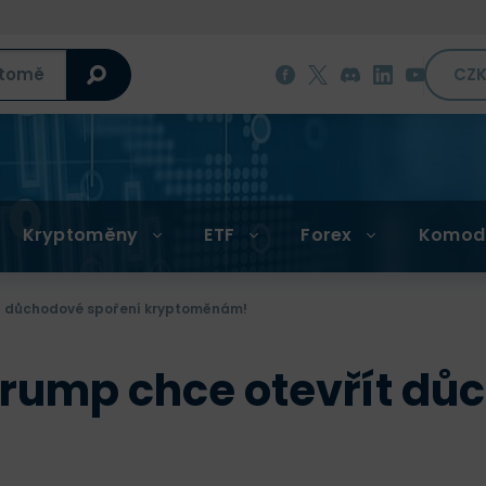
CZ
Kryptoměny
ETF
Forex
Komod
řít důchodové spoření kryptoměnám!
 Trump chce otevřít d