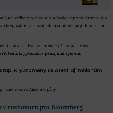
u bude veškerá rozhodnutí schvalovat přímo Trump. Ten
ora kryptoaktiv ve spořicích produktech je jedním z jeho
ěnit způsob, jakým Američané přistupují ke své
evřít téma kryptoměn v penzijním spoření
.
ístup. Kryptoměny se otevírají milionům
í i americké regulační orgány.
s v rozhovoru pro Bloomberg