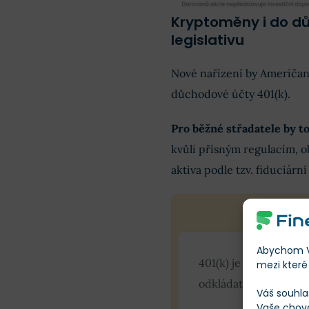
Kryptoměny i do d
legislativu
Nové nařízení by Američan
důchodové účty 401(k).
Pro běžné střadatele by t
kvůli přísným regulacím, 
aktiva podle tzv. fiduciárn
Abychom Vá
401(k) je populární 
mezi které 
odkládat část výplaty
Váš souhla
Vaše chov