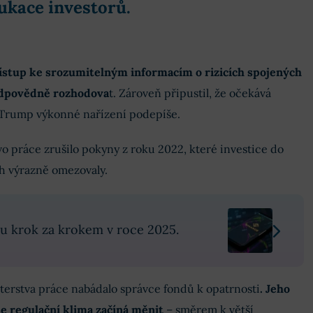
dukace investorů.
řístup ke srozumitelným informacím o rizicích spojených
odpovědně rozhodova
t. Zároveň připustil, že očekává
 Trump výkonné nařízení podepíše.
o práce zrušilo pokyny z roku 2022, které investice do
h výrazně omezovaly.
nu krok za krokem v roce 2025.
terstva práce nabádalo správce fondů k opatrnosti
. Jeho
se regulační klima začíná měnit
– směrem k větší