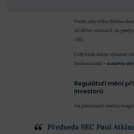
Podle mluvčího Bílého dom
už dříve naznačil, že podp
cílů.
Celý krok může výrazně zm
budoucnosti –
a znovu ot
Regulátoři mění př
investorů
Na plánované změny reaguj
Předseda SEC Paul Atkin