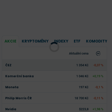
AKCIE
KRYPTOMĚNY
INDEXY
ETF
KOMODITY
Aktuální cena
ČEZ
1 354 Kč
-0,37 %
Komerční banka
1 046 Kč
+0,19 %
Moneta
197 Kč
-0,1 %
Philip Morris ČR
18 700 Kč
-0,11 %
Nvidia
$223,8
+1,98 %