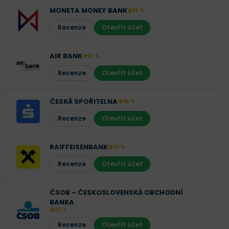
MONETA MONEY BANK
98 %
Recenze
Otevřít účet
AIR BANK
97 %
Recenze
Otevřít účet
ČESKÁ SPOŘITELNA
96 %
Recenze
Otevřít účet
RAIFFEISENBANK
95 %
Recenze
Otevřít účet
ČSOB – ČESKOSLOVENSKÁ OBCHODNÍ
BANKA
95 %
Recenze
Otevřít účet