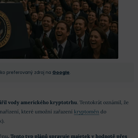
 jako preferovaný zdroj na
Google
.
řil vody amerického kryptotrhu
. Tentokrát oznámil, že
nařízení, které umožní zařazení
kryptoměn
do
).
měnu
. Tento typ plánů spravuje majetek v hodnotě přes