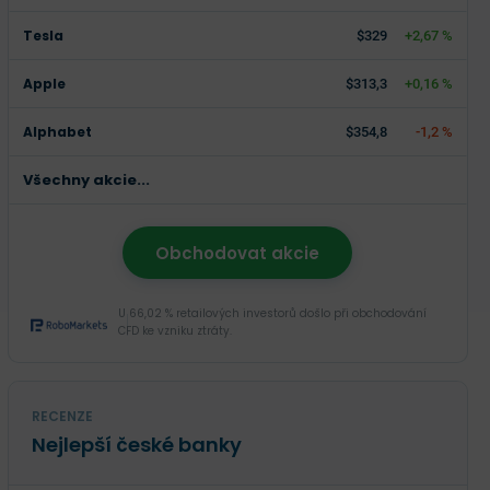
Tesla
$329
+2,67 %
Apple
$313,3
+0,16 %
Alphabet
$354,8
-1,2 %
Všechny akcie...
Obchodovat akcie
U 66,02 % retailových investorů došlo při obchodování
CFD ke vzniku ztráty.
RECENZE
Nejlepší české banky