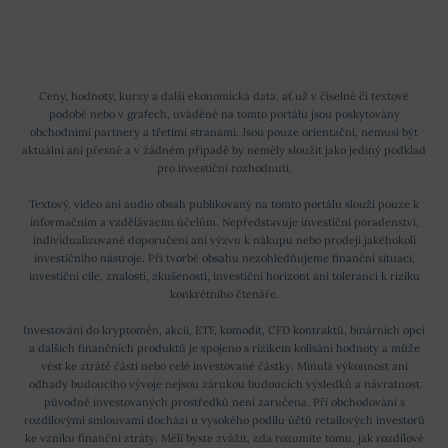
Ceny, hodnoty, kurzy a další ekonomická data, ať už v číselné či textové
podobě nebo v grafech, uváděné na tomto portálu jsou poskytovány
obchodními partnery a třetími stranami. Jsou pouze orientační, nemusí být
aktuální ani přesné a v žádném případě by neměly sloužit jako jediný podklad
pro investiční rozhodnutí.
Textový, video ani audio obsah publikovaný na tomto portálu slouží pouze k
informačním a vzdělávacím účelům. Nepředstavuje investiční poradenství,
individualizované doporučení ani výzvu k nákupu nebo prodeji jakéhokoli
investičního nástroje. Při tvorbě obsahu nezohledňujeme finanční situaci,
investiční cíle, znalosti, zkušenosti, investiční horizont ani toleranci k riziku
konkrétního čtenáře.
Investování do kryptoměn, akcií, ETF, komodit, CFD kontraktů, binárních opcí
a dalších finančních produktů je spojeno s rizikem kolísání hodnoty a může
vést ke ztrátě části nebo celé investované částky. Minulá výkonnost ani
odhady budoucího vývoje nejsou zárukou budoucích výsledků a návratnost
původně investovaných prostředků není zaručena. Při obchodování s
rozdílovými smlouvami dochází u vysokého podílu účtů retailových investorů
ke vzniku finanční ztráty. Měli byste zvážit, zda rozumíte tomu, jak rozdílové