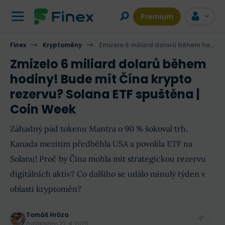
Premium
Finex
Kryptoměny
Zmizelo 6 miliard dolarů během hodiny! Bude mít Čína krypto rezervu? Solana ETF spuštěna | Coin Week
Zmizelo 6 miliard dolarů během
hodiny! Bude mít Čína krypto
rezervu? Solana ETF spuštěna |
Coin Week
Záhadný pád tokenu Mantra o 90 % šokoval trh.
Kanada mezitím předběhla USA a povolila ETF na
Solanu! Proč by Čína mohla mít strategickou rezervu
digitálních aktiv? Co dalšího se událo minulý týden v
oblasti kryptoměn?
Tomáš Hrůza
Publikováno
22. 4. 2025