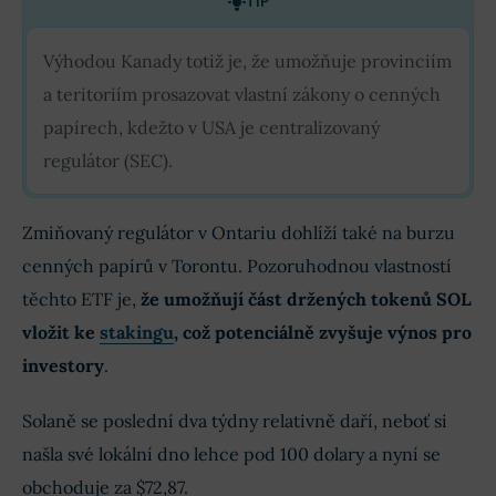
TIP
Výhodou Kanady totiž je, že umožňuje provinciím
a teritoriím prosazovat vlastní zákony o cenných
papírech, kdežto v USA je centralizovaný
regulátor (SEC).
Zmiňovaný regulátor v Ontariu dohlíží také na burzu
cenných papírů v Torontu. Pozoruhodnou vlastností
těchto ETF je,
že umožňují část držených tokenů SOL
vložit ke
stakingu
, což potenciálně zvyšuje výnos pro
investory
.
Solaně se poslední dva týdny relativně daří, neboť si
našla své lokální dno lehce pod 100 dolary a nyní se
obchoduje za
$72,87
.