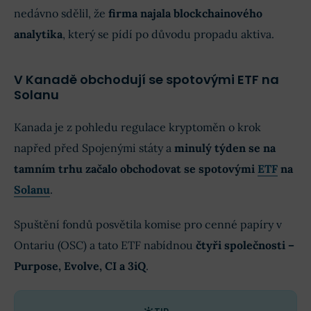
nedávno sdělil, že
firma najala blockchainového
analytika
, který se pídí po důvodu propadu aktiva.
V Kanadě obchodují se spotovými ETF na
Solanu
Kanada je z pohledu regulace kryptoměn o krok
napřed před Spojenými státy a
minulý týden se na
tamním trhu začalo obchodovat se spotovými
ETF
na
Solanu
.
Spuštění fondů posvětila komise pro cenné papíry v
Ontariu (OSC) a tato ETF nabídnou
čtyři společnosti –
Purpose, Evolve, CI a 3iQ
.