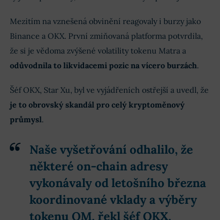
Mezitím na vznešená obvinění reagovaly i burzy jako
Binance a OKX. První zmiňovaná platforma potvrdila,
že si je vědoma zvýšené volatility tokenu Matra a
odůvodnila to likvidacemi pozic na vícero burzách
.
Šéf OKX, Star Xu, byl ve vyjádřeních ostřejší a uvedl, že
je to obrovský skandál pro celý kryptoměnový
průmysl
.
Naše vyšetřování odhalilo, že
některé on-chain adresy
vykonávaly od letošního března
koordinované vklady a výběry
tokenu OM, řekl šéf OKX.