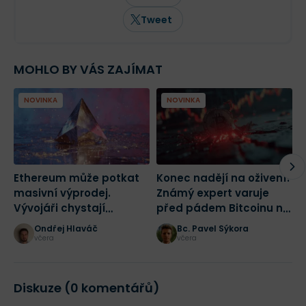
makroekonomii a aktuální dění na
finančních trzích.
Tweet
MOHLO BY VÁS ZAJÍMAT
NOVINKA
NOVINKA
Ethereum může potkat
Konec nadějí na oživení?
K
masivní výprodej.
Známý expert varuje
W
Vývojáři chystají
před pádem Bitcoinu na
b
radikální změnu sítě
43 500 dolarů
p
Ondřej Hlaváč
Bc. Pavel Sýkora
včera
včera
Diskuze (0 komentářů)