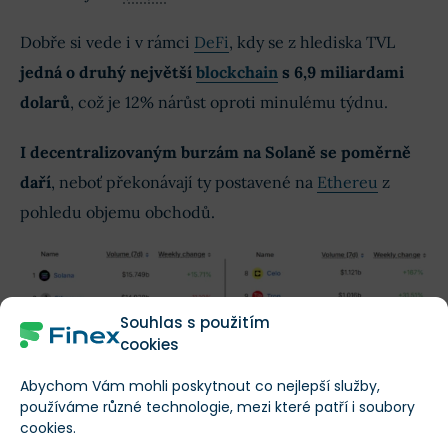
Dobře si vede i v rámci
DeFi
, kdy se z hlediska TVL
jedná o druhý největší
blockchain
s 6,9 miliardami
dolarů
, což je 12% nárůst oproti minulému týdnu.
I decentralizovaným burzám na Solaně se poměrně
daří
, neboť překonávají ty postavené na
Ethereu
z
pohledu objemu obchodů.
Souhlas s použitím
cookies
Abychom Vám mohli poskytnout co nejlepší služby,
používáme různé technologie, mezi které patří i soubory
cookies.
Seřazené blockchainy dle objemu obchodů jejich