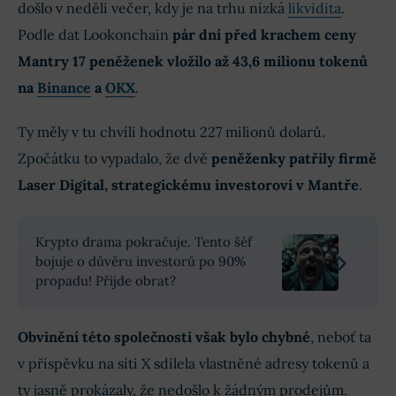
došlo v neděli večer, kdy je na trhu nízká
likvidita
.
Podle dat Lookonchain
pár dní před krachem ceny
Mantry 17 peněženek vložilo až 43,6 milionu tokenů
na
Binance
a
OKX
.
Ty měly v tu chvíli hodnotu 227 milionů dolarů.
Zpočátku to vypadalo, že dvě
peněženky patřily firmě
Laser Digital, strategickému investorovi v Mantře
.
Krypto drama pokračuje. Tento šéf
bojuje o důvěru investorů po 90%
propadu! Přijde obrat?
Obvinění této společnosti však bylo chybné
, neboť ta
v příspěvku na síti X sdílela vlastněné adresy tokenů a
ty jasně prokázaly, že nedošlo k žádným prodejům.