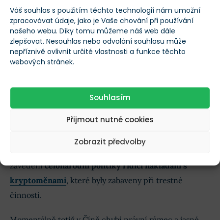
decentralizovaných burz
Váš souhlas s použitím těchto technologií nám umožní
zpracovávat údaje, jako je Vaše chování při používání
Ve Spojených státech
se zatím obchoduje pouze s ETF
našeho webu. Díky tomu můžeme náš web dále
zlepšovat. Nesouhlas nebo odvolání souhlasu může
navázanými na Ethereum a Bitcoin
.
nepříznivě ovlivnit určité vlastnosti a funkce těchto
webových stránek.
U spotových Ethereum ETF není povoleno umožňovat
staking. Podle agentury Bloomberg v současné době
čeká na schválení přes 70 ETF.
Souhlasím
Přijmout nutné cookies
Bude mít Čína krypto rezervu?
Zobrazit předvolby
V Číně podle agentury Reuters probíhají diskuze o
zavedení
celonárodní politiky řídící nakládání s
kryptoměnami
, které byly zabaveny při trestné
činnosti.
Momentálně totiž v Číně chybí právní rámec a jasné