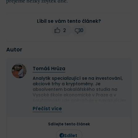
přejeme hezký zbytek dne.
Líbil se vám tento článek?
2
0
Autor
Tomáš Hrůza
Analytik specializující se na investování,
akciové trhy a kryptoměny. Je
absolventem bakalářského studia na
Vysoké škole ekonomické v Praze a v
současnosti zde pokračuje v navazujícím
magisterském studiu.
Přečíst více
Na finančních trzích se pohybuje již více
než deset let a dlouhodobě se věnuje
analýze tradičních i kryptoměnových
Sdílejte tento článek
trhů. Ve Finexu působí jako šéfredaktor a
zaměřuje se na investování,
Sdílet