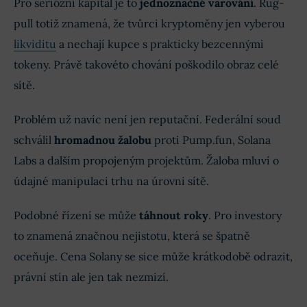
Pro seriózní kapitál je to
jednoznačné varování
. Rug-
pull totiž znamená, že tvůrci kryptoměny jen vyberou
likviditu
a nechají kupce s prakticky bezcennými
tokeny. Právě takovéto chování poškodilo obraz celé
sítě.
Problém už navíc není jen reputační. Federální soud
schválil
hromadnou žalobu
proti Pump.fun, Solana
Labs a dalším propojeným projektům. Žaloba mluví o
údajné manipulaci trhu na úrovni sítě.
Podobné řízení se může
táhnout roky
. Pro investory
to znamená značnou nejistotu, která se špatně
oceňuje. Cena Solany se sice může krátkodobě odrazit,
právní stín ale jen tak nezmizí.