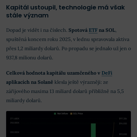
Kapitál ustoupil, technologie má však
stále význam
Dopad je vidět i na číslech.
Spotová
ETF
na SOL
,
spuštěná koncem roku 2025, v lednu spravovala aktiva
přes 1,2 miliardy dolarů. Po propadu se jednalo už jen o
937,8 milionu dolarů.
Celková hodnota kapitálu uzamčeného v
DeFi
aplikacích na Solaně
klesla ještě výrazněji: ze
zářijového maxima 13 miliard dolarů přibližně na 5,5
miliardy dolarů.