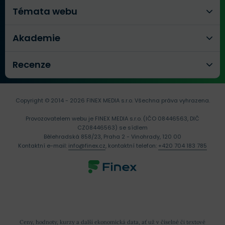
Témata webu
Akademie
Recenze
Copyright © 2014 - 2026 FINEX MEDIA s.r.o.
Všechna práva vyhrazena.
Provozovatelem webu je FINEX MEDIA s.r.o. (IČO 08446563, DIČ
CZ08446563) se sídlem
Bělehradská 858/23, Praha 2 - Vinohrady, 120 00
Kontaktní e-mail:
info@finex.cz
, kontaktní telefon:
+420 704 183 785
Ceny, hodnoty, kurzy a další ekonomická data, ať už v číselné či textové