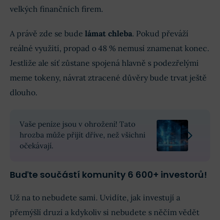
velkých finančních firem.
A právě zde se bude
lámat chleba
. Pokud převáží
reálné využití, propad o 48 % nemusí znamenat konec.
Jestliže ale síť zůstane spojená hlavně s podezřelými
meme tokeny, návrat ztracené důvěry bude trvat ještě
dlouho.
Vaše peníze jsou v ohrožení! Tato
hrozba může přijít dříve, než všichni
očekávají.
Buďte součástí komunity 6 600+ investorů!
Už na to nebudete sami. Uvidíte, jak investují a
přemýšlí druzí a kdykoliv si nebudete s něčím vědět