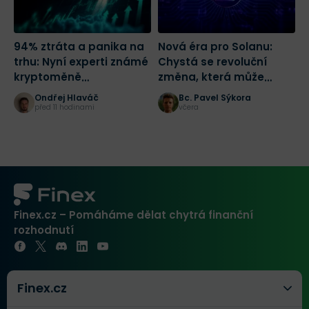
94% ztráta a panika na
Nová éra pro Solanu:
R
trhu: Nyní experti známé
Chystá se revoluční
D
kryptoměně
změna, která může
o
předpovídají růst o 1 700
spustit masivní růst
Ondřej Hlaváč
Bc. Pavel Sýkora
%
před 11 hodinami
včera
Finex.cz – Pomáháme dělat chytrá finanční
rozhodnutí
Finex.cz