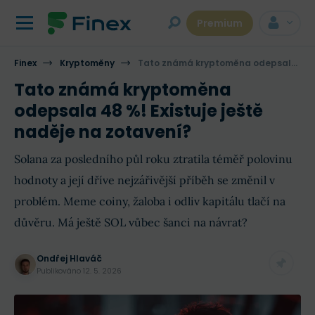
Premium
Finex
Kryptoměny
Tato známá kryptoměna odepsala 48 %! Existuje ještě naděje na zotavení?
Tato známá kryptoměna
odepsala 48 %! Existuje ještě
naděje na zotavení?
Solana za posledního půl roku ztratila téměř polovinu
hodnoty a její dříve nejzářivější příběh se změnil v
problém. Meme coiny, žaloba i odliv kapitálu tlačí na
důvěru. Má ještě SOL vůbec šanci na návrat?
Ondřej Hlaváč
Publikováno
12. 5. 2026