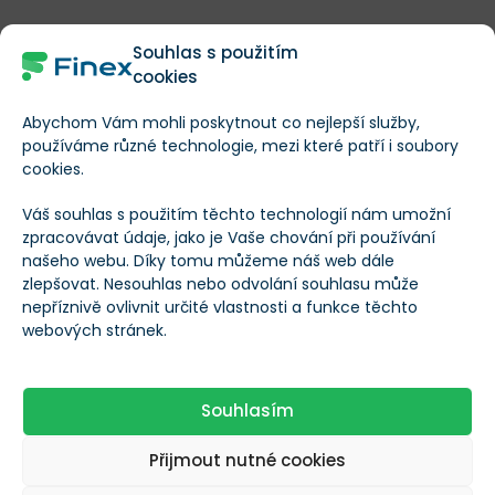
Jedná se zrovna o jména, která by na umírající
Souhlas s použitím
blockchain
rozhodně nesázela.
cookies
Abychom Vám mohli poskytnout co nejlepší služby,
Rozhodne důvěra velkých hráčů
používáme různé technologie, mezi které patří i soubory
cookies.
Má tedy SOL ještě šanci na návrat? Ano, určitě má.
Váš souhlas s použitím těchto technologií nám umožní
Návrat však pravděpodobně přijde postupně. Nikoliv
zpracovávat údaje, jako je Vaše chování při používání
našeho webu. Díky tomu můžeme náš web dále
přes další meme coin mánii, nýbrž skrze
užitečnost
zlepšovat. Nesouhlas nebo odvolání souhlasu může
sítě pro instituce a stabilnější aplikace
.
nepříznivě ovlivnit určité vlastnosti a funkce těchto
webových stránek.
Rizika kolem Pump.fun zůstávají reálná
a Solana už
ukázala, že může klesnout hlouběji, než část držitelů
Souhlasím
čekala, a to i bez větší paniky na širším trhu s
kryptoměnami.
Přijmout nutné cookies