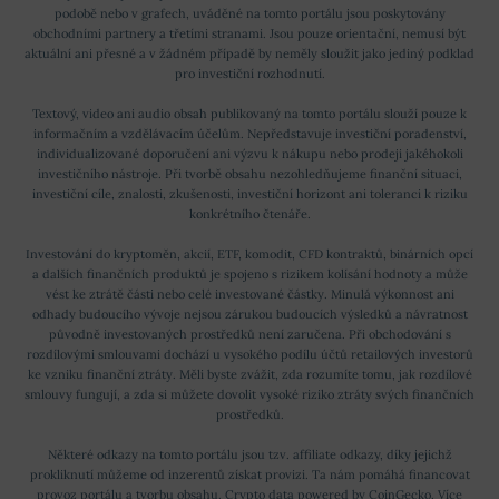
podobě nebo v grafech, uváděné na tomto portálu jsou poskytovány
obchodními partnery a třetími stranami. Jsou pouze orientační, nemusí být
aktuální ani přesné a v žádném případě by neměly sloužit jako jediný podklad
pro investiční rozhodnutí.
Textový, video ani audio obsah publikovaný na tomto portálu slouží pouze k
informačním a vzdělávacím účelům. Nepředstavuje investiční poradenství,
individualizované doporučení ani výzvu k nákupu nebo prodeji jakéhokoli
investičního nástroje. Při tvorbě obsahu nezohledňujeme finanční situaci,
investiční cíle, znalosti, zkušenosti, investiční horizont ani toleranci k riziku
konkrétního čtenáře.
Investování do kryptoměn, akcií, ETF, komodit, CFD kontraktů, binárních opcí
a dalších finančních produktů je spojeno s rizikem kolísání hodnoty a může
vést ke ztrátě části nebo celé investované částky. Minulá výkonnost ani
odhady budoucího vývoje nejsou zárukou budoucích výsledků a návratnost
původně investovaných prostředků není zaručena. Při obchodování s
rozdílovými smlouvami dochází u vysokého podílu účtů retailových investorů
ke vzniku finanční ztráty. Měli byste zvážit, zda rozumíte tomu, jak rozdílové
smlouvy fungují, a zda si můžete dovolit vysoké riziko ztráty svých finančních
prostředků.
Některé odkazy na tomto portálu jsou tzv. affiliate odkazy, díky jejichž
prokliknutí můžeme od inzerentů získat provizi. Ta nám pomáhá financovat
provoz portálu a tvorbu obsahu. Crypto data powered by
CoinGecko
.
Více