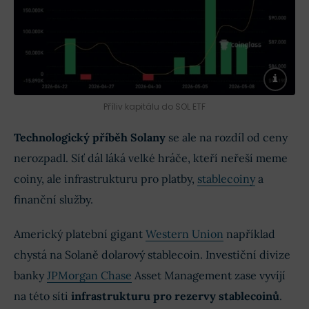
Příliv kapitálu do SOL ETF
Technologický příběh Solany
se ale na rozdíl od ceny
nerozpadl. Síť dál láká velké hráče, kteří neřeší meme
coiny, ale infrastrukturu pro platby,
stablecoiny
a
finanční služby.
Americký platební gigant
Western Union
například
chystá na Solaně dolarový stablecoin. Investiční divize
banky
JPMorgan Chase
Asset Management zase vyvíjí
na této síti
infrastrukturu pro rezervy stablecoinů
.