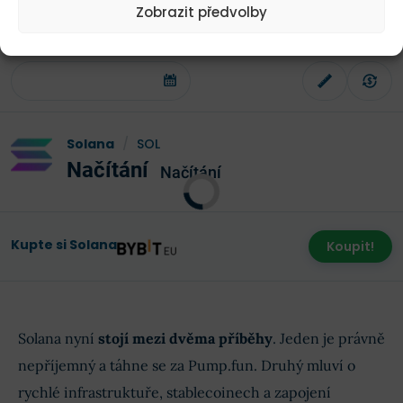
Zobrazit předvolby
Cenový vývoj Solany v letošním roce
Solana
/
SOL
Načítání
Načítání
Kupte si Solana
Koupit!
Solana nyní
stojí mezi dvěma příběhy
. Jeden je právně
nepříjemný a táhne se za Pump.fun. Druhý mluví o
rychlé infrastruktuře, stablecoinech a zapojení