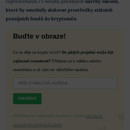
reprezentantů i v Senátu představili
návrhy zákonů,
které by umožnily alokovat prostředky státních
penzijních fondů do kryptoměn
.
Buďte v obraze!
Co se děje na krypto trzích?
Do jakých projektů může být
zajímavé investovat?
Přihlaste se k odběru našeho
newsletteru a už vám nic důležitého neuteče.
ODEBÍRAT
Přihlášením vyjadřujete souhlas s našimi
zásadami
zpracování osobních údajů.