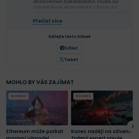
absolventem bakalářského studia na
Vysoké škole ekonomické v Praze a v
současnosti zde pokračuje v navazujícím
magisterském studiu.
Přečíst více
Na finančních trzích se pohybuje již více
než deset let a dlouhodobě se věnuje
analýze tradičních i kryptoměnových
Sdílejte tento článek
trhů. Ve Finexu působí jako šéfredaktor a
zaměřuje se na investování,
Sdílet
makroekonomii a aktuální dění na
finančních trzích.
Tweet
MOHLO BY VÁS ZAJÍMAT
NOVINKA
NOVINKA
Ethereum může potkat
Konec nadějí na oživení?
K
masivní výprodej.
Známý expert varuje
W