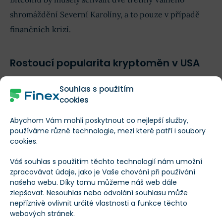
shromáždění Severní Karolíny, a to pouze v případě
finančních krizí.
Rostoucí popularita kryptoměn v USA
Tyto legislativní snahy navazují na rostoucí popularitu
Souhlas s použitím
cookies
kryptoměn v USA. Podle webové stránky Bitcoin Laws
bylo ve 23 amerických státech představeno 41
Abychom Vám mohli poskytnout co nejlepší služby,
používáme různé technologie, mezi které patří i soubory
návrhů zákonů týkajících se bitcoinové rezervy
.
cookies.
Na celostátní úrovni je zájem o digitální aktiva
Váš souhlas s použitím těchto technologií nám umožní
evidentní. Začátkem tohoto měsíce podepsal americký
zpracovávat údaje, jako je Vaše chování při používání
našeho webu. Díky tomu můžeme náš web dále
prezident,
Donald Trump, exekutivní příkaz k
zlepšovat. Nesouhlas nebo odvolání souhlasu může
vytvoření strategické bitcoinové rezervy a zásoby
nepříznivě ovlivnit určité vlastnosti a funkce těchto
webových stránek.
digitálních aktiv
.