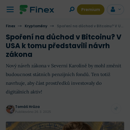
Premium
Finex
Kryptoměny
Spoření na důchod v Bitcoinu? V USA k tomu představili návrh zákona
Spoření na důchod v Bitcoinu? V
USA k tomu představili návrh
zákona
Nový návrh zákona v Severní Karolíně by mohl změnit
budoucnost státních penzijních fondů. Ten totiž
navrhuje, aby část prostředků investovaly do
digitálních aktiv!
Tomáš Hrůza
Publikováno
26. 3. 2025