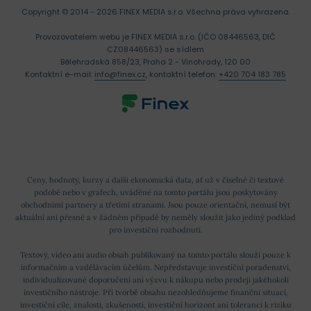
Copyright © 2014 - 2026 FINEX MEDIA s.r.o.
Všechna práva vyhrazena.
Provozovatelem webu je FINEX MEDIA s.r.o. (IČO 08446563, DIČ
CZ08446563) se sídlem
Bělehradská 858/23, Praha 2 - Vinohrady, 120 00
Kontaktní e-mail:
info@finex.cz
, kontaktní telefon:
+420 704 183 785
Ceny, hodnoty, kurzy a další ekonomická data, ať už v číselné či textové
podobě nebo v grafech, uváděné na tomto portálu jsou poskytovány
obchodními partnery a třetími stranami. Jsou pouze orientační, nemusí být
aktuální ani přesné a v žádném případě by neměly sloužit jako jediný podklad
pro investiční rozhodnutí.
Textový, video ani audio obsah publikovaný na tomto portálu slouží pouze k
informačním a vzdělávacím účelům. Nepředstavuje investiční poradenství,
individualizované doporučení ani výzvu k nákupu nebo prodeji jakéhokoli
investičního nástroje. Při tvorbě obsahu nezohledňujeme finanční situaci,
investiční cíle, znalosti, zkušenosti, investiční horizont ani toleranci k riziku