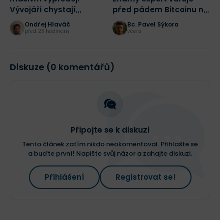
Vývojáři chystají
před pádem Bitcoinu na
b
radikální změnu sítě
43 500 dolarů
p
Ondřej Hlaváč
Bc. Pavel Sýkora
před 23 hodinami
včera
Diskuze (0 komentářů)
Připojte se k diskuzi
Tento článek zatím nikdo neokomentoval. Přihlašte se
a buďte první! Napište svůj názor a zahajte diskuzi.
Přihlášení
Registrovat se!