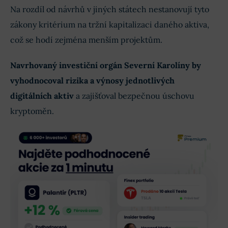
Na rozdíl od návrhů v jiných státech nestanovují tyto
zákony kritérium na tržní kapitalizaci daného aktiva,
což se hodí zejména menším projektům.
Navrhovaný investiční orgán Severní Karolíny by
vyhodnocoval rizika a výnosy jednotlivých
digitálních aktiv
a zajišťoval bezpečnou úschovu
kryptoměn.