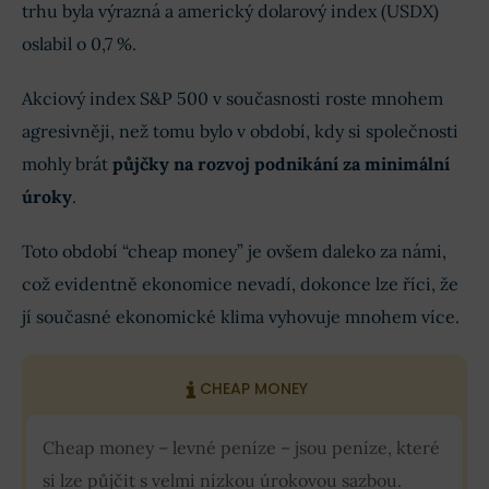
trhu byla výrazná a americký dolarový index (USDX)
oslabil o 0,7 %.
Akciový index S&P 500 v současnosti roste mnohem
agresivněji, než tomu bylo v období, kdy si společnosti
mohly brát
půjčky na rozvoj podnikání za minimální
úroky
.
Toto období “cheap money” je ovšem daleko za námi,
což evidentně ekonomice nevadí, dokonce lze říci, že
jí současné ekonomické klima vyhovuje mnohem více.
CHEAP MONEY
Cheap money – levné peníze – jsou peníze, které
si lze půjčit s velmi nízkou úrokovou sazbou.