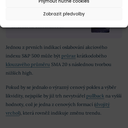
Přijmout nutné cookies
Zobrazit předvolby
2 Buffettovy akcie, které zhodnotí vaši
investici na desetinásobek
Jednou z prvních indikací oslabování akciového
indexu S&P 500 může být
průraz
krátkodobého
klouzavého průměru
SMA 20 s následnou tvorbou
nižších high.
Pokud by se jednalo o výrazný cenový pokles a výběr
likvidity, nejspíše by již trh nevytvářel
pullback
na vyšší
hodnoty, což je jedna z cenových formací (
dvojitý
vrchol
), která rovněž indikuje změnu trendu.