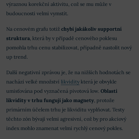
výraznou korekční aktivitu, což se mu může v
budoucnosti velmi vymstít.
Na cenovém grafu totiž
chybí jakákoliv supportní
struktura
, která by v případě cenového poklesu
pomohla trhu cenu stabilizovat, případně nastolit nový
up trend.
Další negativní zprávou je, že na nižších hodnotách se
nachází velké množství
likvidity
která je obvykle
umisťována pod vyznačená pivotová low.
Oblasti
likvidity v trhu fungují jako magnety
, protože
primárním účelem trhu je likviditu vyplňovat. Testy
těchto zón bývají velmi agresivní, což by pro akciový
index mohlo znamenat velmi rychlý cenový pokles.