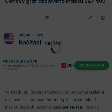
Cenový graf akciového indexu S&P 500
US500
/
SPX
Načítání
Načítání
Obchodujte u XTB
Obchodovat!
Při obchodování CFD ztrácí peníze
77 % účtů.
Ve středu 20. března americký Fed ponechal základní
úrokovou sazbu
nezměněnou i přes to, že několik
měsíců dopředu avizoval
možnost snížení
. Reakce