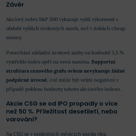
Závěr
Akciový index S&P 500 vykazuje vyšší výkonnost v
období vyšších úrokových sazeb, než v dobách cheap
money.
Ponechání základní úrokové sazby na hodnotě 5,5 %
vystřelilo index opět na nová maxima.
Supportní
struktura cenového grafu ovšem nevykazuje žádné
podpůrné úrovně
, což může být velmi negativní v
případě poklesu hodnoty tohoto akciového indexu.
Akcie CSG se od IPO propadly o více
než 50 %. Příležitost desetiletí, nebo
varování?
Na CSG se v posledních měsících snesla vlna