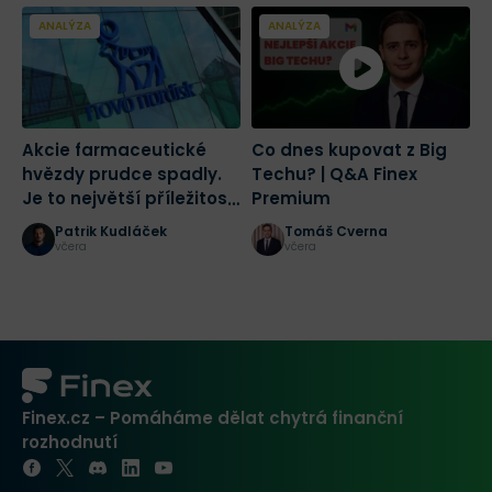
ANALÝZA
ANALÝZA
Akcie farmaceutické
Co dnes kupovat z Big
2
hvězdy prudce spadly.
Techu? | Q&A Finex
a
Je to největší příležitost
Premium
č
tohoto desetiletí?
r
Patrik Kudláček
Tomáš Cverna
K
včera
včera
Finex.cz – Pomáháme dělat chytrá finanční
rozhodnutí