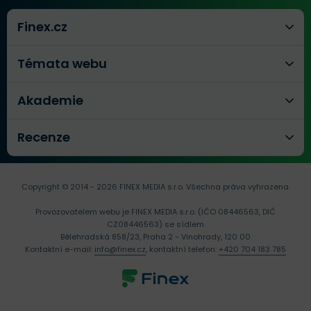
Finex.cz
Témata webu
Akademie
Recenze
Copyright © 2014 - 2026 FINEX MEDIA s.r.o.
Všechna práva vyhrazena.
Provozovatelem webu je FINEX MEDIA s.r.o. (IČO 08446563, DIČ
CZ08446563) se sídlem
Bělehradská 858/23, Praha 2 - Vinohrady, 120 00
Kontaktní e-mail:
info@finex.cz
, kontaktní telefon:
+420 704 183 785