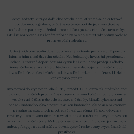
Ceny, hodnoty, kurzy a další ekonomická data, ať už v číselné či textové
podobě nebo v grafech, uváděné na tomto portálu jsou poskytovány
obchodními partnery a třetími stranami. Jsou pouze orientační, nemusí být
aktuální ani přesné a v žádném případě by neměly sloužit jako jediný podklad
pro investiční rozhodnutí.
Textový, video ani audio obsah publikovaný na tomto portálu slouží pouze k
informačním a vzdělávacím účelům. Nepředstavuje investiční poradenství,
individualizované doporučení ani výzvu k nákupu nebo prodeji jakéhokoli
investičního nástroje. Při tvorbě obsahu nezohledňujeme finanční situaci,
investiční cíle, znalosti, zkušenosti, investiční horizont ani toleranci k riziku
konkrétního čtenáře.
Investování do kryptoměn, akcií, ETF, komodit, CFD kontraktů, binárních opcí
a dalších finančních produktů je spojeno s rizikem kolísání hodnoty a může
vést ke ztrátě části nebo celé investované částky. Minulá výkonnost ani
odhady budoucího vývoje nejsou zárukou budoucích výsledků a návratnost
původně investovaných prostředků není zaručena. Při obchodování s
rozdílovými smlouvami dochází u vysokého podílu účtů retailových investorů
ke vzniku finanční ztráty. Měli byste zvážit, zda rozumíte tomu, jak rozdílové
smlouvy fungují, a zda si můžete dovolit vysoké riziko ztráty svých finančních
prostředků.