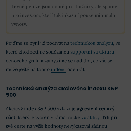
Levné peníze jsou dobré pro dlužníky, ale špatné
pro investory, kteří tak inkasují pouze minimální
výnosy.
Pojďme se nyní již podívat na
technickou analýzu
, ve
které zhodnotíme současnou
supportní strukturu
cenového grafu a zamyslíme se nad tím, co vše se
může ještě na tomto
indexu
odehrát.
Technická analýza akciového indexu S&P
500
Akciový index S&P 500 vykazuje
agresivní cenový
růst
, který je tvořen v rámci nízké
volatility
. Trh při
své cestě na vyšší hodnoty nevykazoval žádnou