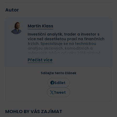
Autor
Martin Klass
Investiční analytik, trader a investor s
více než desetiletou praxí na finančních
trzích. Specializuje se na technickou
analýzu akciových, komoditních a
měnových trhů a od roku 2014 aktivně
obchoduje vlastní kapitál. Své obchodní
Přečíst více
výsledky dlouhodobě dokládá veřejnou
equity obchodního účtu.
Je držitelem titulu Ph.D. v oboru finance a
Sdílejte tento článek
vedle vlastního obchodování publikuje
odborné analýzy a komentáře zaměřené
Sdílet
na trading a investování. Jeho články
pravidelně vycházejí nejen na Finexu, ale
Tweet
také v dalších finančních médiích.
MOHLO BY VÁS ZAJÍMAT