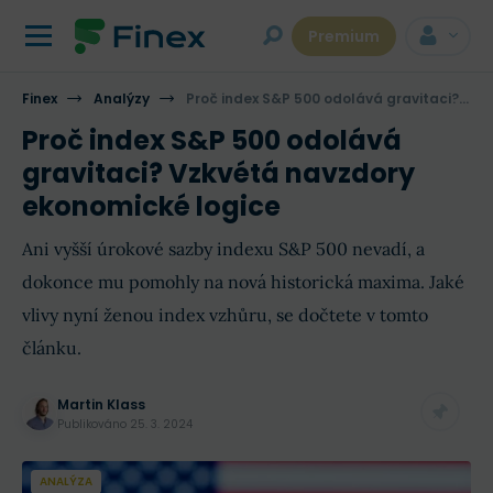
Premium
Finex
Analýzy
Proč index S&P 500 odolává gravitaci? Vzkvétá navzdory ekonomické logice
Proč index S&P 500 odolává
gravitaci? Vzkvétá navzdory
ekonomické logice
Ani vyšší úrokové sazby indexu S&P 500 nevadí, a
dokonce mu pomohly na nová historická maxima. Jaké
vlivy nyní ženou index vzhůru, se dočtete v tomto
článku.
Martin Klass
Publikováno
25. 3. 2024
ANALÝZA