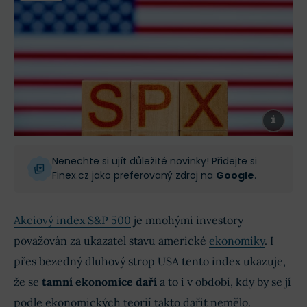
Nenechte si ujít důležité novinky! Přidejte si
Finex.cz jako preferovaný zdroj na
Google
.
Akciový index S&P 500
je mnohými investory
považován za ukazatel stavu americké
ekonomiky
. I
přes bezedný dluhový strop USA tento index ukazuje,
že se
tamní ekonomice daří
a to i v období, kdy by se jí
podle ekonomických teorií takto dařit nemělo.