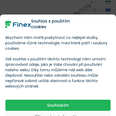
Souhlas s použitím
cookies
Abychom Vám mohli poskytnout co nejlepší služby,
používáme různé technologie, mezi které patří i soubory
cookies.
Váš souhlas s použitím těchto technologií nám umožní
zpracovávat údaje, jako je Vaše chování při používání
Denní svíčkový graf akciového indexu S&P 500
našeho webu. Díky tomu můžeme náš web dále
zlepšovat. Nesouhlas nebo odvolání souhlasu může
Tento pokles může být veden až na hodnotu
nepříznivě ovlivnit určité vlastnosti a funkce těchto
nejbližšího
netestovaného supportu, který se nachází
webových stránek.
okolo 4 800 bodů
. Na této hodnotě totiž trh naposledy
vytvářel postranní pohyb, což v případě poklesu může
Souhlasím
být jeho záchrana. Nicméně i tak by se jednalo o
výrazný pokles.