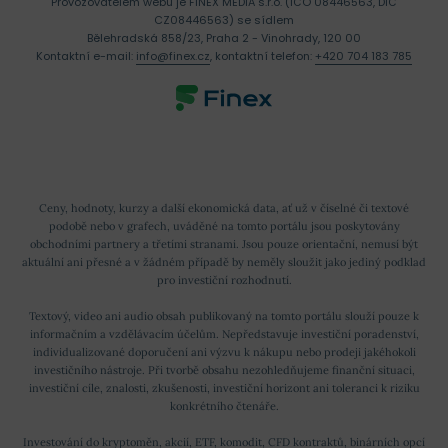
Provozovatelem webu je FINEX MEDIA s.r.o. (IČO 08446563, DIČ
CZ08446563) se sídlem
Bělehradská 858/23, Praha 2 - Vinohrady, 120 00
Kontaktní e-mail:
info@finex.cz
, kontaktní telefon:
+420 704 183 785
Ceny, hodnoty, kurzy a další ekonomická data, ať už v číselné či textové
podobě nebo v grafech, uváděné na tomto portálu jsou poskytovány
obchodními partnery a třetími stranami. Jsou pouze orientační, nemusí být
aktuální ani přesné a v žádném případě by neměly sloužit jako jediný podklad
pro investiční rozhodnutí.
Textový, video ani audio obsah publikovaný na tomto portálu slouží pouze k
informačním a vzdělávacím účelům. Nepředstavuje investiční poradenství,
individualizované doporučení ani výzvu k nákupu nebo prodeji jakéhokoli
investičního nástroje. Při tvorbě obsahu nezohledňujeme finanční situaci,
investiční cíle, znalosti, zkušenosti, investiční horizont ani toleranci k riziku
konkrétního čtenáře.
Investování do kryptoměn, akcií, ETF, komodit, CFD kontraktů, binárních opcí