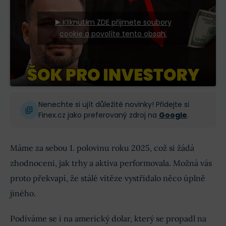
▶️ Kliknutím ZDE přijmete soubory
cookie a povolíte tento obsah.
Nenechte si ujít důležité novinky! Přidejte si
Finex.cz jako preferovaný zdroj na
Google
.
Máme za sebou 1. polovinu roku 2025, což si žádá
zhodnocení, jak trhy a aktiva performovala. Možná vás
proto překvapí, že stálé vítěze vystřídalo něco úplně
jiného.
Podíváme se i na americký dolar, který se propadl na