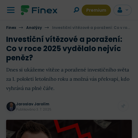
Premium
Finex
Analýzy
Investiční vítězové a poražení: Co v roce 2025 vydělalo nejvíc peněz?
Investiční vítězové a poražení:
Co v roce 2025 vydělalo nejvíc
peněz?
Dnes si ukážeme vítěze a poražené investičního světa
za 1. pololetí letošního roku a možná vás překvapí, kdo
vyhrává na plné čáře.
Jaroslav Jarolím
Publikováno
3. 7. 2025