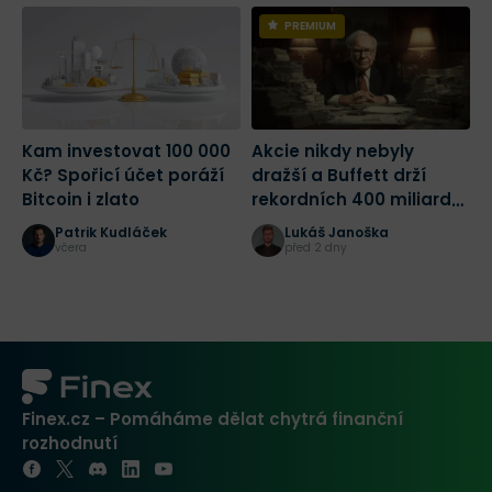
PREMIUM
Kam investovat 100 000
Akcie nikdy nebyly
N
Kč? Spořicí účet poráží
dražší a Buffett drží
l
Bitcoin i zlato
rekordních 400 miliard
d
dolarů! Jak bych dnes
Patrik Kudláček
Lukáš Janoška
začal investovat?
včera
před 2 dny
Finex.cz – Pomáháme dělat chytrá finanční
rozhodnutí