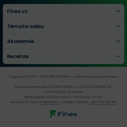
Finex.cz
Témata webu
Akademie
Recenze
Copyright © 2014 - 2026 FINEX MEDIA s.r.o.
Všechna práva vyhrazena.
Provozovatelem webu je FINEX MEDIA s.r.o. (IČO 08446563, DIČ
CZ08446563) se sídlem
Bělehradská 858/23, Praha 2 - Vinohrady, 120 00
Kontaktní e-mail:
info@finex.cz
, kontaktní telefon:
+420 704 183 785