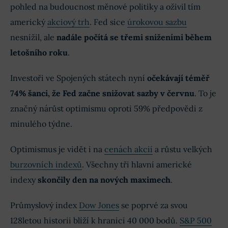
pohled na budoucnost měnové politiky a oživil tím
americký
akciový trh
. Fed sice
úrokovou sazbu
nesnížil, ale
nadále počítá se třemi sníženími během
letošního roku
.
Investoři ve Spojených státech nyní
očekávají téměř
74% šanci, že Fed začne snižovat sazby v červnu
. To je
značný nárůst optimismu oproti 59% předpovědi z
minulého týdne.
Optimismus je vidět i na
cenách akcií
a růstu velkých
burzovních indexů
. Všechny tři hlavní americké
indexy
skončily den na nových maximech
.
Průmyslový index
Dow Jones
se poprvé za svou
128letou historii blíží k hranici 40 000 bodů.
S&P 500