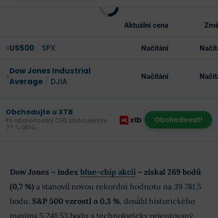
Aktuální cena
Změ
US500
/
SPX
Načítání
Načít
Dow Jones Industrial
Načítání
Načít
Average
/
DJIA
Obchodujte u XTB
Obchodovat!
Při obchodování CFD ztrácí peníze
77 % účtů.
Dow Jones – index
blue-chip akcií
– získal 269 bodů
(0,7 %)
a stanovil novou rekordní hodnotu na 39 781,5
bodu.
S&P 500 vzrostl o 0,3 %
, dosáhl historického
maxima 5 241,53 bodu a technologicky orientovaný