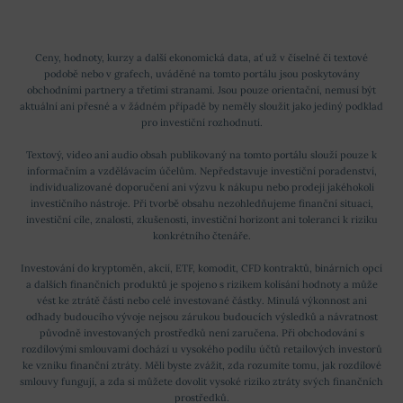
Ceny, hodnoty, kurzy a další ekonomická data, ať už v číselné či textové
podobě nebo v grafech, uváděné na tomto portálu jsou poskytovány
obchodními partnery a třetími stranami. Jsou pouze orientační, nemusí být
aktuální ani přesné a v žádném případě by neměly sloužit jako jediný podklad
pro investiční rozhodnutí.
Textový, video ani audio obsah publikovaný na tomto portálu slouží pouze k
informačním a vzdělávacím účelům. Nepředstavuje investiční poradenství,
individualizované doporučení ani výzvu k nákupu nebo prodeji jakéhokoli
investičního nástroje. Při tvorbě obsahu nezohledňujeme finanční situaci,
investiční cíle, znalosti, zkušenosti, investiční horizont ani toleranci k riziku
konkrétního čtenáře.
Investování do kryptoměn, akcií, ETF, komodit, CFD kontraktů, binárních opcí
a dalších finančních produktů je spojeno s rizikem kolísání hodnoty a může
vést ke ztrátě části nebo celé investované částky. Minulá výkonnost ani
odhady budoucího vývoje nejsou zárukou budoucích výsledků a návratnost
původně investovaných prostředků není zaručena. Při obchodování s
rozdílovými smlouvami dochází u vysokého podílu účtů retailových investorů
ke vzniku finanční ztráty. Měli byste zvážit, zda rozumíte tomu, jak rozdílové
smlouvy fungují, a zda si můžete dovolit vysoké riziko ztráty svých finančních
prostředků.