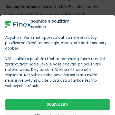
Nasdaq Composite vzrostl o 0,2 %
a také stanovil
novou rekordní hodnotu na 16 401,84 bodu.
Souhlas s použitím
cookies
Pozitivní zprávy přišly i ze starého
kontinentu
Abychom Vám mohli poskytnout co nejlepší služby,
používáme různé technologie, mezi které patří i soubory
cookies.
Švýcarská
centrální banka
totiž ve čtvrtek
snížila svou
úrokovou sazbu
a Švýcarsko se tak stalo prvním, kdo
Váš souhlas s použitím těchto technologií nám umožní
zpracovávat údaje, jako je Vaše chování při používání
mezi vyspělými ekonomikami uvolnil svou měnovou
našeho webu. Díky tomu můžeme náš web dále
politiku.
zlepšovat. Nesouhlas nebo odvolání souhlasu může
nepříznivě ovlivnit určité vlastnosti a funkce těchto
webových stránek.
Evropské i asijské akcie také v návaznosti na
rozhodnutí Fedu stouply
, když se dobrá nálada na
trzích rozšířila v celosvětovém měřítku.
Souhlasím
Jak na rentu 40 000 Kč měsíčně.