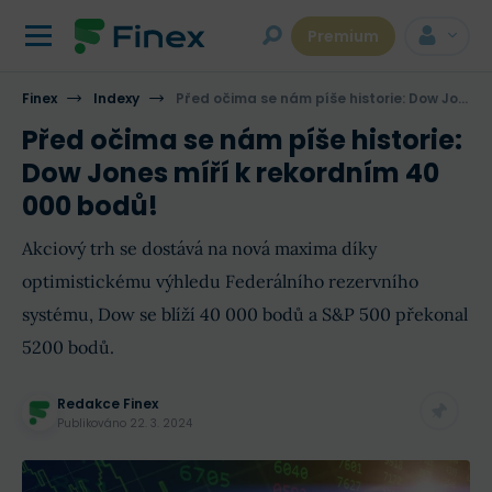
Premium
Finex
Indexy
Před očima se nám píše historie: Dow Jones míří k rekordním 40 000 bodů!
Před očima se nám píše historie:
Dow Jones míří k rekordním 40
000 bodů!
Akciový trh se dostává na nová maxima díky
optimistickému výhledu Federálního rezervního
systému, Dow se blíží 40 000 bodů a S&P 500 překonal
5200 bodů.
Redakce Finex
Publikováno
22. 3. 2024