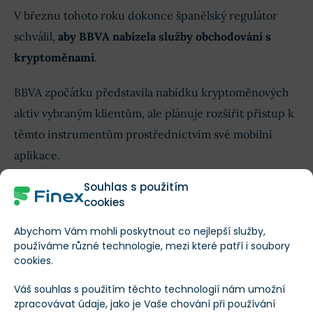
V březnu tohoto roku dokonce španělský regulátor
schválil,
aby BBVA nabízela služby obchodování s
kryptoměnami
.
BBVA zpočátku představila nabídku kryptoměnových
aktiv vybraným klientům, ale plánuje rozšířit přístup k
těmto instrumentům prostřednictvím své mobilní
aplikace.
Souhlas s použitím
Pozitivní vliv MiCA
cookies
Abychom Vám mohli poskytnout co nejlepší služby,
Expanze banky do kryptoměn
přišla s plným
používáme různé technologie, mezi které patří i soubory
implementováním regulačního rámce MiCA
, který
cookies.
vešel v platnost ke konci roku 2024.
Váš souhlas s použitím těchto technologií nám umožní
zpracovávat údaje, jako je Vaše chování při používání