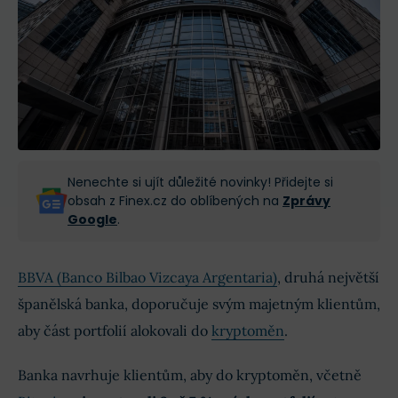
Nenechte si ujít důležité novinky! Přidejte si
obsah z Finex.cz do oblíbených na
Zprávy
Google
.
BBVA (Banco Bilbao Vizcaya Argentaria)
, druhá největší
španělská banka, doporučuje svým majetným klientům,
aby část portfolií alokovali do
kryptoměn
.
Banka navrhuje klientům, aby do kryptoměn, včetně