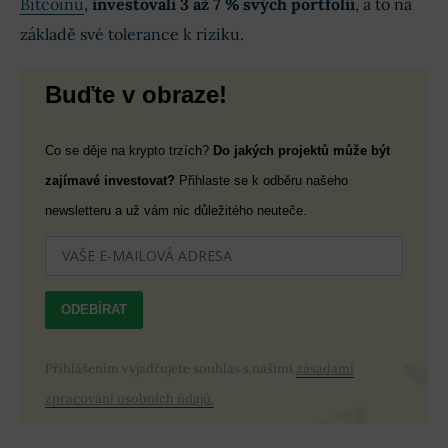
Bitcoinu
,
investovali 3 až 7 % svých portfolií
, a to na
základě své tolerance k riziku.
Buďte v obraze!
Co se děje na krypto trzích?
Do jakých projektů může být
zajímavé investovat?
Přihlaste se k odběru našeho
newsletteru a už vám nic důležitého neuteče.
ODEBÍRAT
Přihlášením vyjadřujete souhlas s našimi
zásadami
zpracování osobních údajů.