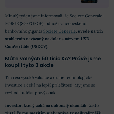
Minulý týden jsme informovali, že Societe Generale-
FORGE (SG-FORGE), odnož francouzského
bankovního giganta
Societe Generale
,
uvede na trh
stablecoin navázaný na dolar s názvem USD
CoinVertible (USDCV)
.
Máte volných 50 tisíc Kč? Právě jsme
koupili tyto 3 akcie
Trh řeší vysoké valuace a drahé technologické
investice a čeká na lepší příležitosti. My jsme se
rozhodli udělat pravý opak.
Investor, který čeká na dokonalý okamžik, často
zjistí, že mu mezitím ujely právě ty nejkvalitnější