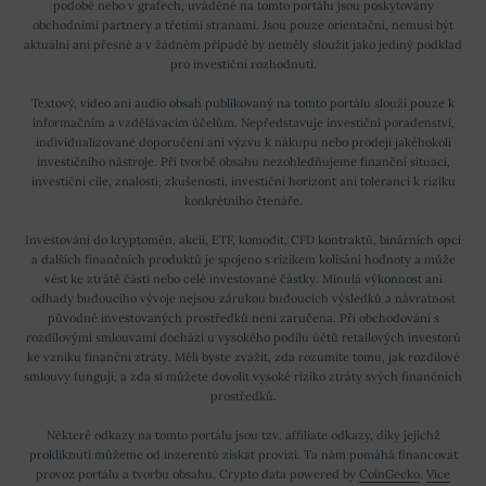
podobě nebo v grafech, uváděné na tomto portálu jsou poskytovány
obchodními partnery a třetími stranami. Jsou pouze orientační, nemusí být
aktuální ani přesné a v žádném případě by neměly sloužit jako jediný podklad
pro investiční rozhodnutí.
Textový, video ani audio obsah publikovaný na tomto portálu slouží pouze k
informačním a vzdělávacím účelům. Nepředstavuje investiční poradenství,
individualizované doporučení ani výzvu k nákupu nebo prodeji jakéhokoli
investičního nástroje. Při tvorbě obsahu nezohledňujeme finanční situaci,
investiční cíle, znalosti, zkušenosti, investiční horizont ani toleranci k riziku
konkrétního čtenáře.
Investování do kryptoměn, akcií, ETF, komodit, CFD kontraktů, binárních opcí
a dalších finančních produktů je spojeno s rizikem kolísání hodnoty a může
vést ke ztrátě části nebo celé investované částky. Minulá výkonnost ani
odhady budoucího vývoje nejsou zárukou budoucích výsledků a návratnost
původně investovaných prostředků není zaručena. Při obchodování s
rozdílovými smlouvami dochází u vysokého podílu účtů retailových investorů
ke vzniku finanční ztráty. Měli byste zvážit, zda rozumíte tomu, jak rozdílové
smlouvy fungují, a zda si můžete dovolit vysoké riziko ztráty svých finančních
prostředků.
Některé odkazy na tomto portálu jsou tzv. affiliate odkazy, díky jejichž
prokliknutí můžeme od inzerentů získat provizi. Ta nám pomáhá financovat
provoz portálu a tvorbu obsahu. Crypto data powered by
CoinGecko
.
Více