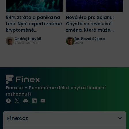
94% ztráta a panika na
Nová éra pro Solanu:
R
trhu: Nyní experti známé
Chystá se revoluční
D
kryptoměně
změna, která může
o
předpovídají růst o 1 700
spustit masivní růst
Ondřej Hlaváč
Bc. Pavel Sýkora
%
před 3 hodinami
včera
Finex.cz – Pomáháme dělat chytrá finanční
rozhodnutí
Finex.cz