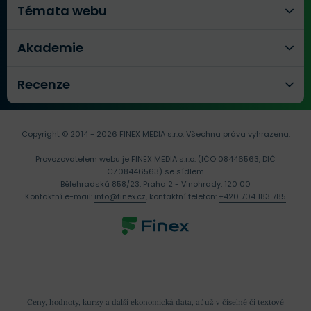
Témata webu
Akademie
Recenze
Copyright © 2014 - 2026 FINEX MEDIA s.r.o.
Všechna práva vyhrazena.
Provozovatelem webu je FINEX MEDIA s.r.o. (IČO 08446563, DIČ
CZ08446563) se sídlem
Bělehradská 858/23, Praha 2 - Vinohrady, 120 00
Kontaktní e-mail:
info@finex.cz
, kontaktní telefon:
+420 704 183 785
Ceny, hodnoty, kurzy a další ekonomická data, ať už v číselné či textové