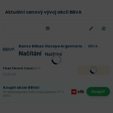
Aktuální cenový vývoj akcií BBVA
Banco Bilbao Vizcaya Argentaria
/
BBVA
Načítání
Načítání
Finex Férová Cena
BBVA
Co to je?
Koupit akcie BBVA!
Koupit!
Při obchodování CFD ztrácí peníze 77 %
účtů.