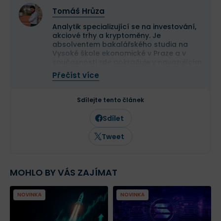
Tomáš Hrůza
Analytik specializující se na investování,
akciové trhy a kryptoměny. Je
absolventem bakalářského studia na
Vysoké škole ekonomické v Praze a v
současnosti zde pokračuje v navazujícím
magisterském studiu.
Přečíst více
Na finančních trzích se pohybuje již více
než deset let a dlouhodobě se věnuje
analýze tradičních i kryptoměnových
Sdílejte tento článek
trhů. Ve Finexu působí jako šéfredaktor a
zaměřuje se na investování,
Sdílet
makroekonomii a aktuální dění na
finančních trzích.
Tweet
MOHLO BY VÁS ZAJÍMAT
NOVINKA
NOVINKA