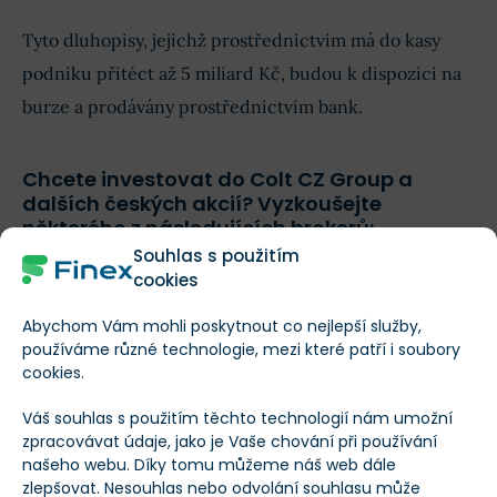
Tyto dluhopisy, jejichž prostřednictvím má do kasy
podniku přitéct až 5 miliard Kč, budou k dispozici na
burze a prodávány prostřednictvím bank.
Chcete investovat do Colt CZ Group a
dalších českých akcií? Vyzkoušejte
některého z následujících brokerů:
Souhlas s použitím
cookies
Favorit redakce
Abychom Vám mohli poskytnout co nejlepší služby,
používáme různé technologie, mezi které patří i soubory
cookies.
88 %
Patria Finance
Váš souhlas s použitím těchto technologií nám umožní
Recenze
Otevřít účet
zpracovávat údaje, jako je Vaše chování při používání
našeho webu. Díky tomu můžeme náš web dále
Investování zahrnuje rizika ztrát.‎
zlepšovat. Nesouhlas nebo odvolání souhlasu může