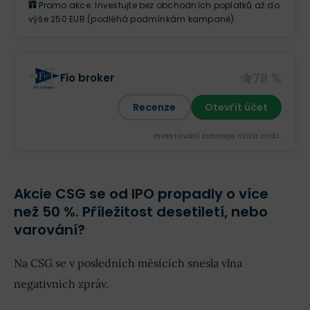
Promo akce: Investujte bez obchodních poplatků až do
výše 250 EUR (podléhá podmínkám kampaně).
78 %
Fio broker
Recenze
Otevřít účet
Investování zahrnuje rizika ztrát.‎
Akcie CSG se od IPO propadly o více
než 50 %. Příležitost desetiletí, nebo
varování?
Na CSG se v posledních měsících snesla vlna
negativních zpráv.