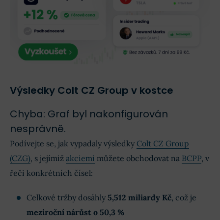
Výsledky Colt CZ Group v kostce
Chyba: Graf byl nakonfigurován
nesprávně.
Podívejte se, jak vypadaly výsledky
Colt CZ Group
(CZG)
, s jejímiž
akciemi
můžete obchodovat na
BCPP
, v
řeči konkrétních čísel:
Celkové tržby dosáhly
5,512 miliardy Kč
, což je
meziroční nárůst o 50,3 %