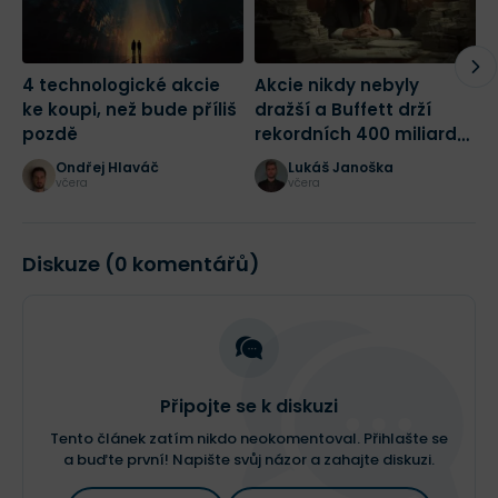
4 technologické akcie
Akcie nikdy nebyly
2
ke koupi, než bude příliš
dražší a Buffett drží
m
pozdě
rekordních 400 miliard
j
dolarů! Jak bych dnes
Ondřej Hlaváč
Lukáš Janoška
začal investovat?
včera
včera
Diskuze (0 komentářů)
Připojte se k diskuzi
Tento článek zatím nikdo neokomentoval. Přihlašte se
a buďte první! Napište svůj názor a zahajte diskuzi.