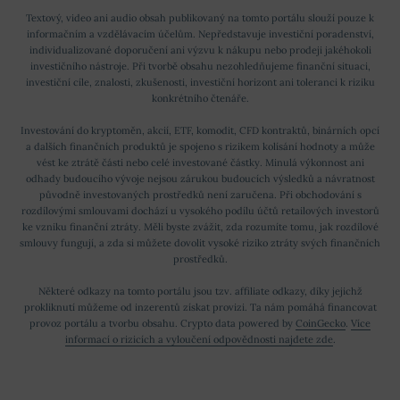
Textový, video ani audio obsah publikovaný na tomto portálu slouží pouze k
informačním a vzdělávacím účelům. Nepředstavuje investiční poradenství,
individualizované doporučení ani výzvu k nákupu nebo prodeji jakéhokoli
investičního nástroje. Při tvorbě obsahu nezohledňujeme finanční situaci,
investiční cíle, znalosti, zkušenosti, investiční horizont ani toleranci k riziku
konkrétního čtenáře.
Investování do kryptoměn, akcií, ETF, komodit, CFD kontraktů, binárních opcí
a dalších finančních produktů je spojeno s rizikem kolísání hodnoty a může
vést ke ztrátě části nebo celé investované částky. Minulá výkonnost ani
odhady budoucího vývoje nejsou zárukou budoucích výsledků a návratnost
původně investovaných prostředků není zaručena. Při obchodování s
rozdílovými smlouvami dochází u vysokého podílu účtů retailových investorů
ke vzniku finanční ztráty. Měli byste zvážit, zda rozumíte tomu, jak rozdílové
smlouvy fungují, a zda si můžete dovolit vysoké riziko ztráty svých finančních
prostředků.
Některé odkazy na tomto portálu jsou tzv. affiliate odkazy, díky jejichž
prokliknutí můžeme od inzerentů získat provizi. Ta nám pomáhá financovat
provoz portálu a tvorbu obsahu. Crypto data powered by
CoinGecko
.
Více
informací o rizicích a vyloučení odpovědnosti najdete zde
.