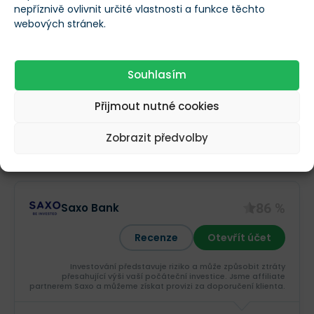
nepříznivě ovlivnit určité vlastnosti a funkce těchto
webových stránek.
Výhody
Levný přístup k českým akciím
Souhlasím
Americká ETF pro retail investory
Nevýhody
Přijmout nutné cookies
Vyšší poplatky u zahraničních akcií
Zobrazit předvolby
Nenabízí forex ani CFD
86 %
Saxo Bank
Recenze
Otevřít účet
Investování představuje riziko a může způsobit ztráty
přesahující výši vaší počáteční investice. Jsme affiliate
partnerem Saxo a můžeme získat provizi za doporučení klienta.