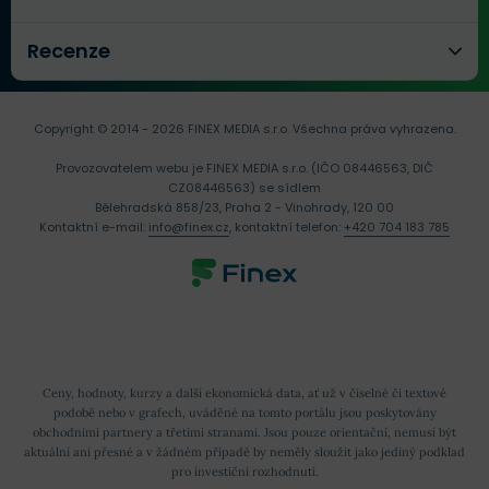
Recenze
Copyright © 2014 - 2026 FINEX MEDIA s.r.o.
Všechna práva vyhrazena.
Provozovatelem webu je FINEX MEDIA s.r.o. (IČO 08446563, DIČ
CZ08446563) se sídlem
Bělehradská 858/23, Praha 2 - Vinohrady, 120 00
Kontaktní e-mail:
info@finex.cz
, kontaktní telefon:
+420 704 183 785
Ceny, hodnoty, kurzy a další ekonomická data, ať už v číselné či textové
podobě nebo v grafech, uváděné na tomto portálu jsou poskytovány
obchodními partnery a třetími stranami. Jsou pouze orientační, nemusí být
aktuální ani přesné a v žádném případě by neměly sloužit jako jediný podklad
pro investiční rozhodnutí.