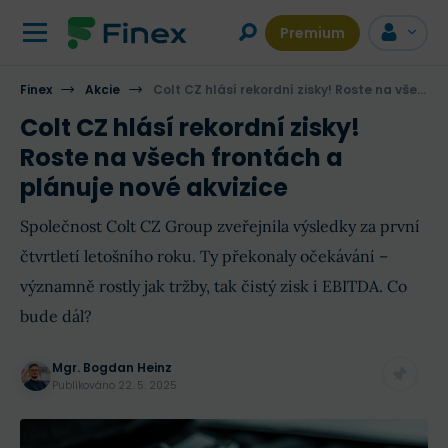
Premium
Finex
Akcie
Colt CZ hlásí rekordní zisky! Roste na všech frontách a plánuje nové akvizice
Colt CZ hlásí rekordní zisky!
Roste na všech frontách a
plánuje nové akvizice
Společnost Colt CZ Group zveřejnila výsledky za první
čtvrtletí letošního roku. Ty překonaly očekávání –
významně rostly jak tržby, tak čistý zisk i EBITDA. Co
bude dál?
Mgr. Bogdan Heinz
Publikováno
22. 5. 2025