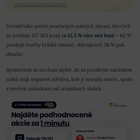
zpracování osobních údajů.
Vzrostl také počet prodaných palných zbraní, kterých
se prodalo 157 363 kusů (
o 12,3 % více než loni
) – 62 %
prodejů tvořily krátké zbraně, zbývajících 38 % pak
dlouhé.
Společnost se nechala slyšet, že za prudkým nárůstem
zisků stojí segment střeliva, kde jí stouply marže, spolu
s novými zakázkami od armádních složek.