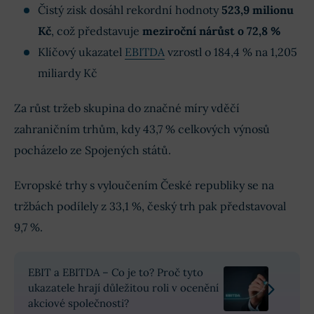
Čistý zisk dosáhl rekordní hodnoty
523,9 milionu
Kč
, což představuje
meziroční nárůst o 72,8 %
Klíčový ukazatel
EBITDA
vzrostl o 184,4 % na 1,205
miliardy Kč
Za růst tržeb skupina do značné míry vděčí
zahraničním trhům, kdy 43,7 % celkových výnosů
pocházelo ze Spojených států.
Evropské trhy s vyloučením České republiky se na
tržbách podílely z 33,1 %, český trh pak představoval
9,7 %.
EBIT a EBITDA – Co je to? Proč tyto
ukazatele hrají důležitou roli v ocenění
akciové společnosti?