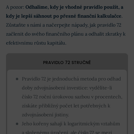
A pozor:
Odhalíme, kdy je vhodné pravidlo použít, a
kdy je lepší sáhnout po přesné finanční kalkulačce
.
Zůstaňte s námi a načerpejte nápady, jak pravidlo 72
začlenit do svého finančního plánu a odhalit zkratky k
efektivnímu růstu kapitálu.
PRAVIDLO 72 STRUČNĚ
Pravidlo 72 je jednoduchá metoda pro odhad
doby zdvojnásobení investice: vydělíte-li
číslo 72 roční úrokovou sazbou v procentech,
získáte přibližný počet let potřebných k
zdvojnásobení jistiny.
Jeho kořeny sahají k logaritmickým vztahům
a složenému úročení, ale číslo 72 se mezi