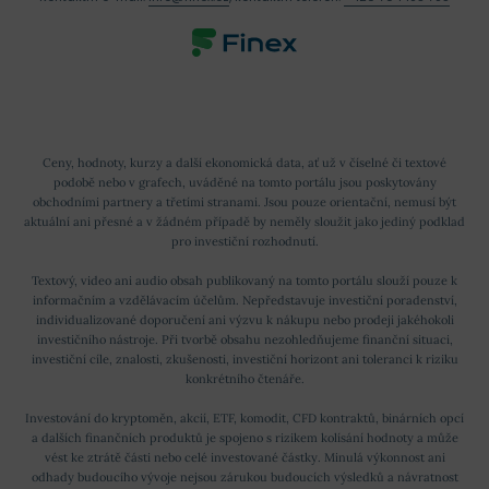
Ceny, hodnoty, kurzy a další ekonomická data, ať už v číselné či textové
podobě nebo v grafech, uváděné na tomto portálu jsou poskytovány
obchodními partnery a třetími stranami. Jsou pouze orientační, nemusí být
aktuální ani přesné a v žádném případě by neměly sloužit jako jediný podklad
pro investiční rozhodnutí.
Textový, video ani audio obsah publikovaný na tomto portálu slouží pouze k
informačním a vzdělávacím účelům. Nepředstavuje investiční poradenství,
individualizované doporučení ani výzvu k nákupu nebo prodeji jakéhokoli
investičního nástroje. Při tvorbě obsahu nezohledňujeme finanční situaci,
investiční cíle, znalosti, zkušenosti, investiční horizont ani toleranci k riziku
konkrétního čtenáře.
Investování do kryptoměn, akcií, ETF, komodit, CFD kontraktů, binárních opcí
a dalších finančních produktů je spojeno s rizikem kolísání hodnoty a může
vést ke ztrátě části nebo celé investované částky. Minulá výkonnost ani
odhady budoucího vývoje nejsou zárukou budoucích výsledků a návratnost