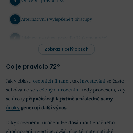
Omezení pravidla 72
Alternativní ("vylepšené") přístupy
Diskuze na téma: pravidlo 72 (komentáře)
Zobrazit celý obsah
Co je pravidlo 72?
Jak v oblasti
osobních financí
, tak
investování
se často
setkáváme se
složeným úročením
, tedy procesem, kdy
se úroky
připočítávají k jistině a následně samy
úroky
generují další výnos
.
Díky složenému úročení lze dosáhnout značného
zhodnocení investice, avšak složité matematické