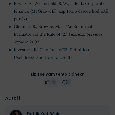
Ross, S. A., Westerfield, R. W., Jaffe, J.: Corporate
Finance (McGraw-Hill, kapitola o časové hodnotě
peněz).
Glenn, D. R., Browne, M. J.: “An Empirical
Evaluation of the Rule of 72,”
Financial Services
Review
, 2007.
Investopedia (
The Rule of 72: Definition,
Usefulness, and How to Use It
)
Líbil se vám tento článek?
13
0
Autoři
Patrik Kudláček