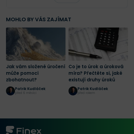
MOHLO BY VÁS ZAJÍMAT
Jak vám složené úročení
Co je to úrok a úroková
J
může pomoci
míra? Přečtěte si, jaké
i
zbohatnout?
existují druhy úroků
s
h
Patrik Kudláček
Patrik Kudláček
před 6 měsíci
před rokem