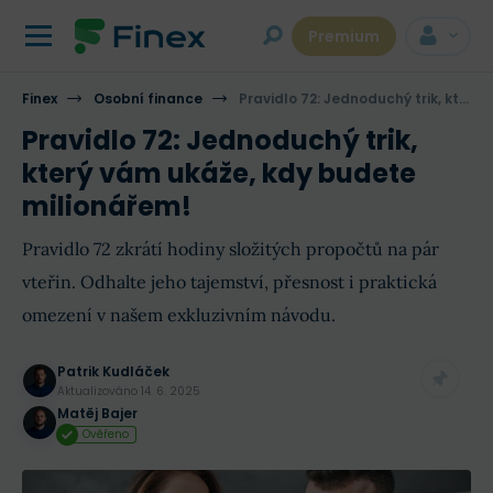
Premium
Finex
Osobní finance
Pravidlo 72: Jednoduchý trik, který vám ukáže, kdy budete milionářem!
Pravidlo 72: Jednoduchý trik,
který vám ukáže, kdy budete
milionářem!
Pravidlo 72 zkrátí hodiny složitých propočtů na pár
vteřin. Odhalte jeho tajemství, přesnost i praktická
omezení v našem exkluzivním návodu.
Patrik Kudláček
Aktualizováno
14. 6. 2025
Matěj Bajer
Ověřeno