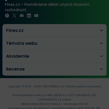
Finex.cz – Pomáháme dělat chytrá finanční
rozhodnutí
Finex.cz
Témata webu
Akademie
Recenze
Copyright © 2014 - 2026 FINEX MEDIA s.r.o.
Všechna práva vyhrazena.
Provozovatelem webu je FINEX MEDIA s.r.o. (IČO 08446563, DIČ
CZ08446563) se sídlem
Bělehradská 858/23, Praha 2 - Vinohrady, 120 00
Kontaktní e-mail:
info@finex.cz
, kontaktní telefon:
+420 704 183 785