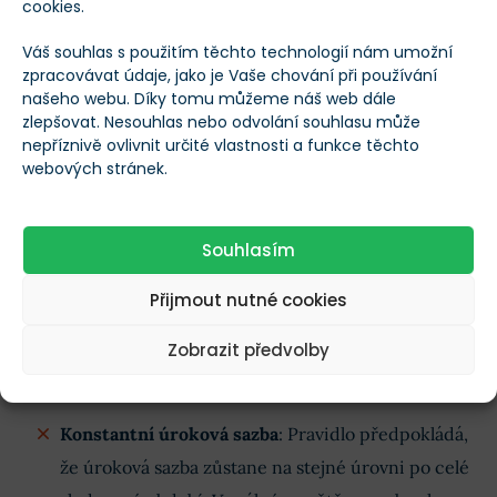
porovnat, zda je pro ně výhodnější investice do
cookies.
dluhopisů
s 4 % úrokem (zdvojnásobení za 18 let)
Váš souhlas s použitím těchto technologií nám umožní
či
akcií
s očekávaným průměrným ročním
zpracovávat údaje, jako je Vaše chování při používání
našeho webu. Díky tomu můžeme náš web dále
výnosem 8 % (zdvojnásobení za 9 let).
zlepšovat. Nesouhlas nebo odvolání souhlasu může
Porovnání různých nástrojů
: Pomocí
nepříznivě ovlivnit určité vlastnosti a funkce těchto
webových stránek.
jednoduchého dělení je možné srovnat nabídky
bankovních produktů,
spořicích účtů
,
P2P
platforem
nebo
podílových fondů
, aniž by bylo
Souhlasím
nutno zjišťovat složité detaily o frekvenci
Přijmout nutné cookies
kapitalizace.
Zobrazit předvolby
Omezení pravidla 72
Konstantní úroková sazba
: Pravidlo předpokládá,
že úroková sazba zůstane na stejné úrovni po celé