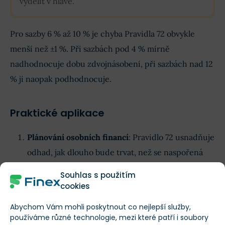
vydělit v hlavě.
Pro sazby 6 % až 10 % je chyba Pravidla 72 obvykle
menší než ±1 %. Při sazbách pod 4 % mírně
nadhodnocuje dobu zdvojnásobení, při sazbách nad 12
% ji naopak podhodnocuje.
Praktické aplikace
Plánování osobních financí
: Pravidlo 72 usnadňuje
odhad, jak dlouho bude trvat, než se naspořená
částka zdvojnásobí, a pomáhá při rozhodování, zda
Souhlas s použitím
je lepší
spořit
s pevnou a garantovanou sazbou
cookies
nebo hledat vyšší výnos v
investicích
.
Abychom Vám mohli poskytnout co nejlepší služby,
Investiční strategie
: Investoři mohou rychle
používáme různé technologie, mezi které patří i soubory