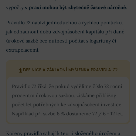
výpočty
v praxi mohou být zbytečně časově náročné
.
Pravidlo 72 nabízí jednoduchou a rychlou pomůcku,
jak odhadnout dobu zdvojnásobení kapitálu při dané
úrokové sazbě bez nutnosti počítat s logaritmy či
extrapolacemi.
DEFINICE A ZÁKLADNÍ MYŠLENKA PRAVIDLA 72
Pravidlo 72 říká, že pokud vydělíme číslo 72 roční
procentní úrokovou sazbou, získáme přibližný
počet let potřebných ke zdvojnásobení investice.
Například při sazbě 6 % dostaneme 72 / 6 = 12 let.
Kořeny pravidla sahají k teorii složeného úročení a