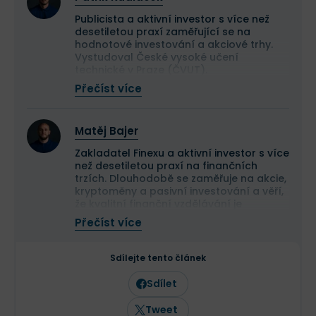
Publicista a aktivní investor s více než
desetiletou praxí zaměřující se na
hodnotové investování a akciové trhy.
Vystudoval České vysoké učení
technické v Praze (ČVUT).
Ve své investiční strategii kombinuje
Přečíst více
aktivní i pasivní přístup a zaměřuje se
především na kvalitní růstové
společnosti a value investice. Ve svých
Matěj Bajer
článcích se věnuje investičním
strategiím, psychologii investování a
Zakladatel Finexu a aktivní investor s více
analýze jednotlivých akcií.
než desetiletou praxí na finančních
trzích. Dlouhodobě se zaměřuje na akcie,
kryptoměny a pasivní investování a věří,
že kvalitní finanční vzdělávání je
základem úspěšného budování majetku.
Přečíst více
Jeho cílem je pomáhat lidem lépe se
orientovat ve světě investic,
zpřístupňovat kvalitní informace a
Sdílejte tento článek
přispívat ke zvyšování finanční
gramotnosti v Česku a na Slovensku.
Sdílet
Tweet