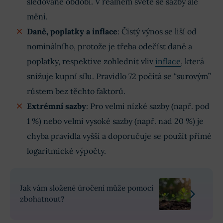
sledované období. V reálném světě se sazby ale
mění.
Daně, poplatky a inflace
: Čistý výnos se liší od
nominálního, protože je třeba odečíst daně a
poplatky, respektive zohlednit vliv
inflace
, která
snižuje kupní sílu. Pravidlo 72 počítá se “surovým”
růstem bez těchto faktorů.
Extrémní sazby
: Pro velmi nízké sazby (např. pod
1 %) nebo velmi vysoké sazby (např. nad 20 %) je
chyba pravidla vyšší a doporučuje se použít přímé
logaritmické výpočty.
Jak vám složené úročení může pomoci
zbohatnout?