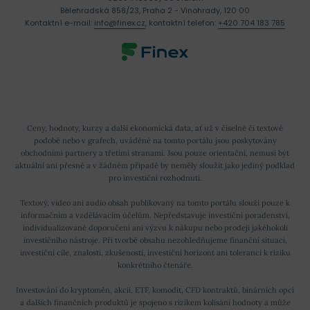
Bělehradská 858/23, Praha 2 - Vinohrady, 120 00
Kontaktní e-mail:
info@finex.cz
, kontaktní telefon:
+420 704 183 785
Ceny, hodnoty, kurzy a další ekonomická data, ať už v číselné či textové
podobě nebo v grafech, uváděné na tomto portálu jsou poskytovány
obchodními partnery a třetími stranami. Jsou pouze orientační, nemusí být
aktuální ani přesné a v žádném případě by neměly sloužit jako jediný podklad
pro investiční rozhodnutí.
Textový, video ani audio obsah publikovaný na tomto portálu slouží pouze k
informačním a vzdělávacím účelům. Nepředstavuje investiční poradenství,
individualizované doporučení ani výzvu k nákupu nebo prodeji jakéhokoli
investičního nástroje. Při tvorbě obsahu nezohledňujeme finanční situaci,
investiční cíle, znalosti, zkušenosti, investiční horizont ani toleranci k riziku
konkrétního čtenáře.
Investování do kryptoměn, akcií, ETF, komodit, CFD kontraktů, binárních opcí
a dalších finančních produktů je spojeno s rizikem kolísání hodnoty a může