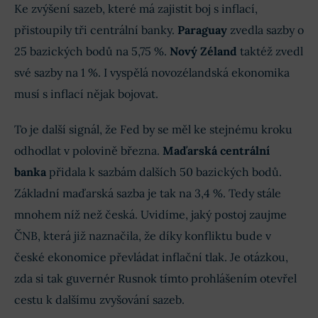
Ke zvýšení sazeb, které má zajistit boj s inflací,
přistoupily tři centrální banky.
Paraguay
zvedla sazby o
25 bazických bodů na 5,75 %.
Nový Zéland
taktéž zvedl
své sazby na 1 %. I vyspělá novozélandská ekonomika
musí s inflací nějak bojovat.
To je další signál, že Fed by se měl ke stejnému kroku
odhodlat v polovině března.
Maďarská centrální
banka
přidala k sazbám dalších 50 bazických bodů.
Základní maďarská sazba je tak na 3,4 %. Tedy stále
mnohem níž než česká. Uvidíme, jaký postoj zaujme
ČNB, která již naznačila, že díky konfliktu bude v
české ekonomice převládat inflační tlak. Je otázkou,
zda si tak guvernér Rusnok tímto prohlášením otevřel
cestu k dalšímu zvyšování sazeb.