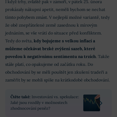
I když trhy, zvláště pak v zámoří, v pátek 25. února
prokázaly nákupní apetit, neměli bychom se nechat
tímto pohybem zmást. V nejlepší možné variantě, tedy
že obě znepřátelené země zasednou k mírovým
jednáním, se vše vrátí do situace před konfliktem.
Tedy do světa,
kdy bojujeme s velkou inflací a
můžeme očekávat brzké zvýšení sazeb, které
povedou k negativnímu sentimentu na trzích
. Takže
stále platí, co opakujeme od začátku roku. Do
obchodování by se měli pouštět jen zkušení tradeři a
zaměřit by se mohli spíše na krátkodobé obchodování.
Čtěte také:
Investování vs. spekulace:
Jaké jsou rozdíly v možnostech
zhodnocování peněz?