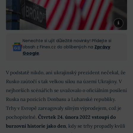
Nenechte si ujít důležité novinky! Přidejte si
obsah z Finex.cz do oblíbených na
Zprávy
Google
.
V podstatě nikdo, ani ukrajinský prezident nečekal, že
Rusko zaútočí s tak velkou silou na území Ukrajiny. V
nejhorších scénářích se uvažovalo o oficiálním posílení
Ruska na pozicích Donbasu a Luhanské republiky.
Trhy v Evropě zareagovaly silným výprodejem, což je
pochopitelné.
Čtvrtek 24. února 2022 vstoupí do
burzovní historie jako den
, kdy se trhy propadly kvůli