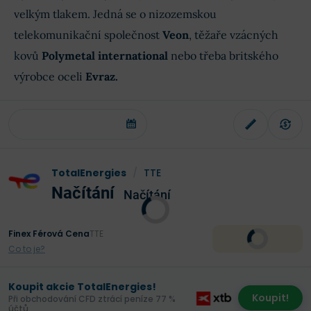
velkým tlakem. Jedná se o nizozemskou
telekomunikační společnost
Veon
, těžaře vzácných
kovů
Polymetal international
nebo třeba britského
výrobce oceli
Evraz.
TotalEnergies
/
TTE
Načítání
Načítání
Finex Férová Cena
TTE
Co to je?
Koupit akcie TotalEnergies!
Koupit!
Při obchodování CFD ztrácí peníze 77 %
účtů.