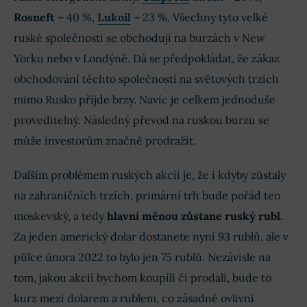
Rosneft
– 40 %,
Lukoil
– 23 %. Všechny tyto velké
ruské společnosti se obchodují na burzách v New
Yorku nebo v Londýně. Dá se předpokládat, že zákaz
obchodování těchto společností na světových trzích
mimo Rusko přijde brzy. Navíc je celkem jednoduše
proveditelný. Následný převod na ruskou burzu se
může investorům značně prodražit.
Dalším problémem ruských akcií je, že i kdyby zůstaly
na zahraničních trzích, primární trh bude pořád ten
moskevský, a tedy
hlavní měnou zůstane ruský rubl.
Za jeden americký dolar dostanete nyní 93 rublů, ale v
půlce února 2022 to bylo jen 75 rublů. Nezávisle na
tom, jakou akcií bychom koupili či prodali, bude to
kurz mezi dolarem a rublem, co zásadně ovlivní