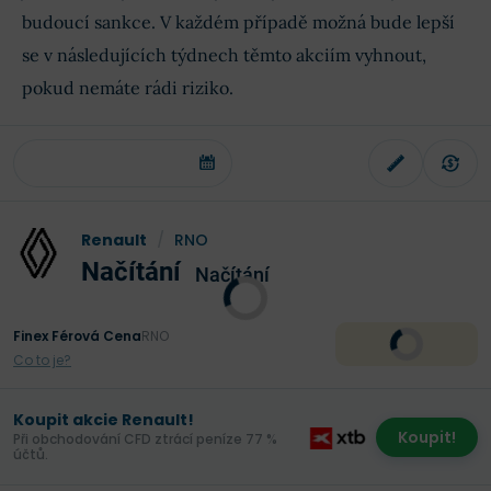
budoucí sankce. V každém případě možná bude lepší
se v následujících týdnech těmto akciím vyhnout,
pokud nemáte rádi riziko.
Renault
/
RNO
Načítání
Načítání
Finex Férová Cena
RNO
Co to je?
Koupit akcie Renault!
Koupit!
Při obchodování CFD ztrácí peníze 77 %
účtů.