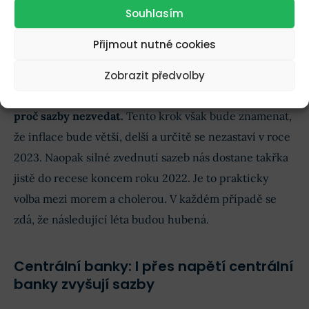
Souhlasím
inflace bude vyžadovat ještě radikálnější zákrok ze
strany centrálních bank.
Přijmout nutné cookies
Konflikt mezi Ruskem a Ukrajinou tak naruší křehký
Zobrazit předvolby
růst
HDP
.
Centrální banky tak mohou najít výmluvu,
proč sazby nezvedat.
Tento krok však bude znamenat,
že inflace bude větší, delší a určitě se nezastaví v roce
2023. Naopak silné zvednutí sazeb nás dostane takřka
jistě do recese koncem roku 2022. Je to prakticky
volba mezi morem a cholerou. V každém případě se
zdá, že následující léta budou hubená.
Centrální banky: I přes napětí centrální
banky zvyšují sazby