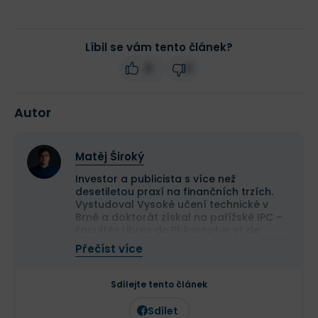
Líbil se vám tento článek?
8
0
Autor
Matěj Široký
Investor a publicista s více než
desetiletou praxí na finančních trzích.
Vystudoval Vysoké učení technické v
Brně a doktorát získal na pařížské IPC –
Facultés Libres de Philosophie et de
Psychologie. Ve své investiční praxi se
Přečíst více
zaměřuje na hodnotové investování,
měnovou politiku a geopolitické
souvislosti.
Sdílejte tento článek
Vedle Finexu pravidelně publikuje
odborné články a komentáře také v
Sdílet