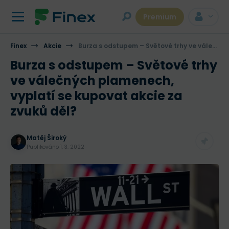
Premium
Finex
Akcie
Burza s odstupem – Světové trhy ve válečných plamenech, vyplatí se kupovat akcie za zvuků děl?
Burza s odstupem – Světové trhy
ve válečných plamenech,
vyplatí se kupovat akcie za
zvuků děl?
Matěj Široký
Publikováno
1. 3. 2022