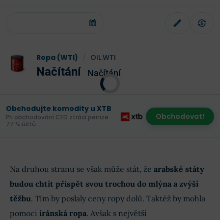
Ropa (WTI)
/
OIL.WTI
Načítání
Načítání
Obchodujte komodity u XTB
Obchodovat!
Při obchodování CFD ztrácí peníze
77 % účtů.
Na druhou stranu se však může stát, že
arabské státy
budou chtít přispět svou trochou do mlýna a zvýší
těžbu
. Tím by poslaly ceny ropy dolů. Taktéž by mohla
pomoci
íránská ropa
. Avšak s největší