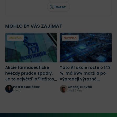
českých médiích, včetně Novinek,
Ekonomu, Forum24 a Lidových novin.
Tweet
MOHLO BY VÁS ZAJÍMAT
ANALÝZA
NOVINKA
Akcie farmaceutické
Tato AI akcie roste o 143
C
hvězdy prudce spadly.
%, má 69% marži a po
T
Je to největší příležitost
výprodeji výrazně
tohoto desetiletí?
zlevnila
Patrik Kudláček
Ondřej Hlaváč
včera
před 2 dny