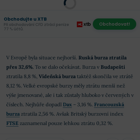
Obchodujte u XTB
Obchodovat!
Při obchodování CFD ztrácí peníze
77 % účtů.
V Evropě byla situace nejhorší.
Ruská burza ztratila
přes 32,6%.
To se dalo očekávat. Burza v
Budapešti
ztratila 8,8 %,
Vídeňská burza
taktéž skončila ve ztrátě
8,12 %. Velké evropské burzy měly ztrátu menší než
výše jmenované, ale i tak zůstaly hluboko v červených v
číslech. Nejhůře dopadl
Dax
– 3,16 %.
Francouzská
burza
ztratila 2,56 %. Avšak Britský burzovní index
FTSE
zaznamenal pouze lehkou ztrátu 0,32 %.