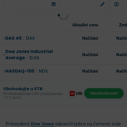
Aktuální cena
Změ
DAX 40
/
DAX
Načítání
Načít
Dow Jones Industrial
Načítání
Načít
Average
/
DJIA
NASDAQ-100
/
NDX
Načítání
Načít
Obchodujte u XTB
Obchodovat!
Při obchodování CFD ztrácí peníze
77 % účtů.
Průmyslový
Dow Jones
zakončil týden na červené nule