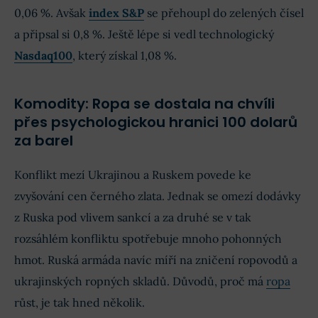
0,06 %. Avšak
index S&P
se přehoupl do zelených čísel
a připsal si 0,8 %. Ještě lépe si vedl technologický
Nasdaq100
, který získal 1,08 %.
Komodity: Ropa se dostala na chvíli
přes psychologickou hranici 100 dolarů
za barel
Konflikt mezí Ukrajinou a Ruskem povede ke
zvyšování cen černého zlata. Jednak se omezí dodávky
z Ruska pod vlivem sankcí a za druhé se v tak
rozsáhlém konfliktu spotřebuje mnoho pohonných
hmot. Ruská armáda navíc míří na zničení ropovodů a
ukrajinských ropných skladů. Důvodů, proč má
ropa
růst, je tak hned několik.