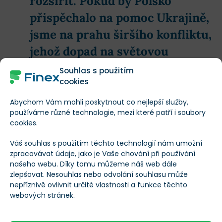
rozšířit.
Pokud by Polsko
přispěchalo na pomoc Ukrajině,
jsme na prahu širšího konfliktu,
jehož dopad na světovou
ekonomiku by byl devastující.
Souhlas s použitím
cookies
Situace se tak může ještě rychle
zhoršit a trhy mohou kdykoliv
Abychom Vám mohli poskytnout co nejlepší služby,
používáme různé technologie, mezi které patří i soubory
zažít další výprodeje. Ale to
cookies.
není jediné riziko.
Váš souhlas s použitím těchto technologií nám umožní
zpracovávat údaje, jako je Vaše chování při používání
našeho webu. Díky tomu můžeme náš web dále
zlepšovat. Nesouhlas nebo odvolání souhlasu může
Velké riziko je, že první příčina ve skutečnosti
nepříznivě ovlivnit určité vlastnosti a funkce těchto
zapůsobí jako katalyzátor pro příčinu druhou.
Konflikt
webových stránek.
bude mít vliv na cenu energií a ty ještě více zrychlí
inflaci
. Zde se ocitneme na křižovatce, protože větší