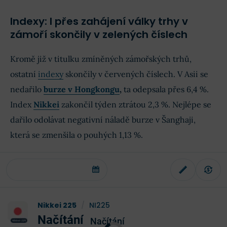
Indexy: I přes zahájení války trhy v
zámoří skončily v zelených číslech
Kromě již v titulku zmíněných zámořských trhů,
ostatní
indexy
skončily v červených číslech. V Asii se
nedařilo
burze v Hongkongu
,
ta odepsala přes 6,4 %.
Index
Nikkei
zakončil týden ztrátou 2,3 %. Nejlépe se
dařilo odolávat negativní náladě burze v Šanghaji,
která se zmenšila o pouhých 1,13 %.
Nikkei 225
/
NI225
Načítání
Načítání