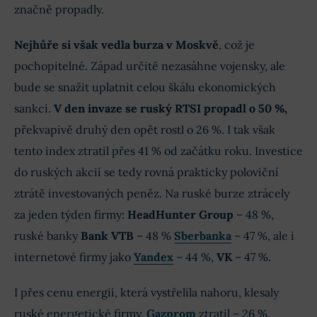
značně propadly.
Nejhůře si však vedla burza v Moskvě
, což je
pochopitelné. Západ určitě nezasáhne vojensky, ale
bude se snažit uplatnit celou škálu ekonomických
sankcí.
V den invaze se ruský RTSI propadl o 50 %,
překvapivě druhý den opět rostl o 26 %. I tak však
tento index ztratil přes 41 % od začátku roku. Investice
do ruských akcií se tedy rovná prakticky poloviční
ztrátě investovaných peněz. Na ruské burze ztrácely
za jeden týden firmy:
HeadHunter Group
– 48 %,
ruské banky
Bank VTB
– 48 %
Sberbanka
– 47 %, ale i
internetové firmy jako
Yandex
– 44 %,
VK
– 47 %.
I přes cenu energií, která vystřelila nahoru, klesaly
ruské energetické firmy.
Gazprom
ztratil – 26 %,