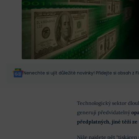
Nenechte si ujít důležité novinky! Přidejte si obsah z
Technologický sektor dlou
generují předvídatelný
opa
předplatných, jiné těží z
Níže najdete pět “tiskáren 