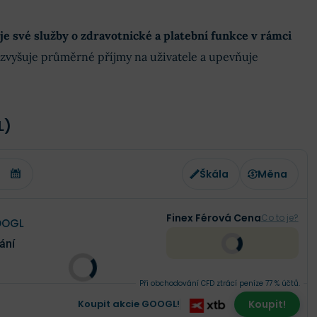
je své služby o zdravotnické a platební funkce v rámci
 zvyšuje průměrné příjmy na uživatele a upevňuje
L)
Škála
Měna
Finex Férová Cena
Co to je?
OGL
ání
Při obchodování CFD ztrácí peníze 77 % účtů.
Koupit akcie GOOGL!
Koupit!