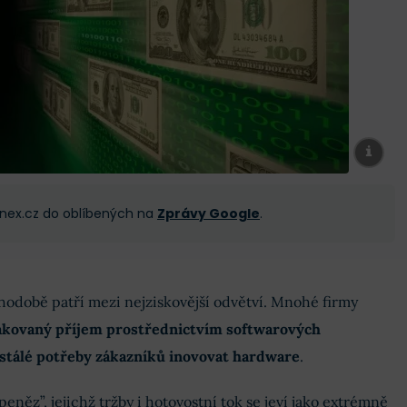
 Finex.cz do oblíbených na
Zprávy Google
.
hodobě patří mezi nejziskovější odvětví. Mnohé firmy
kovaný příjem prostřednictvím softwarových
e stálé potřeby zákazníků inovovat hardware
.
peněz”, jejichž tržby i hotovostní tok se jeví jako extrémně