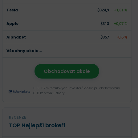
Tesla
$324,9
+1,31 %
Apple
$313
+0,07 %
Alphabet
$357
-0,6 %
Všechny akcie...
Obchodovat akcie
U 66,02 % retailových investorů došlo při obchodování
CFD ke vzniku ztráty.
RECENZE
TOP Nejlepší brokeři