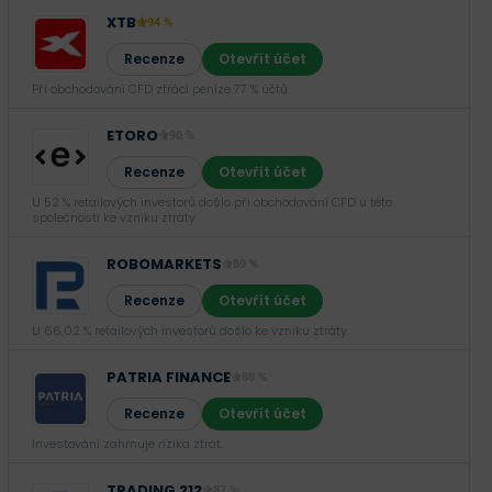
XTB
94 %
Recenze
Otevřít účet
Při obchodování CFD ztrácí peníze 77 % účtů.
ETORO
90 %
Recenze
Otevřít účet
U 52 % retailových investorů došlo při obchodování CFD u této
společnosti ke vzniku ztráty.
ROBOMARKETS
89 %
Recenze
Otevřít účet
U 66,02 % retailových investorů došlo ke vzniku ztráty.
PATRIA FINANCE
88 %
Recenze
Otevřít účet
Investování zahrnuje rizika ztrát.‎
TRADING 212
87 %