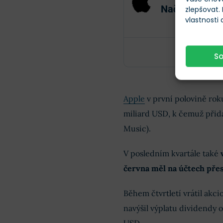
Načítání
zlepšovat.
Načít
vlastnosti
S
Apple
v první polovině roku
miliard USD, k čemuž přida
Music).
V posledním kvartále také
června měl na účtech přes
Během čtvrtletí vrátil akc
navýšil výplatu dividendy