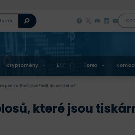
CZ
Kryptoměny
ETF
Forex
Komod
na peníze. Proč je zařadit do portfolia?
osů, které jsou tiskárn