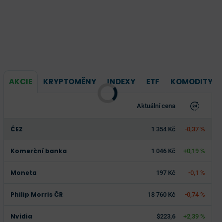
AKCIE
KRYPTOMĚNY
INDEXY
ETF
KOMODITY
Aktuální cena
ČEZ
1 354 Kč
-0,37 %
Komerční banka
1 046 Kč
+0,19 %
Moneta
197 Kč
-0,1 %
Philip Morris ČR
18 760 Kč
-0,74 %
Nvidia
$223,6
+2,39 %