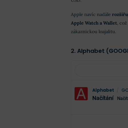
USD.
Apple navíc nadále
rozšiřu
Apple Watch a Wallet
, což
zákaznickou loajalitu.
2. Alphabet (GOOG
Alphabet
/
GO
Načítání
Načít