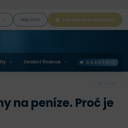
K
Můj účet
Získejte Finex Premium
ity
Osobní finance
AKADEMIE
y na peníze. Proč je