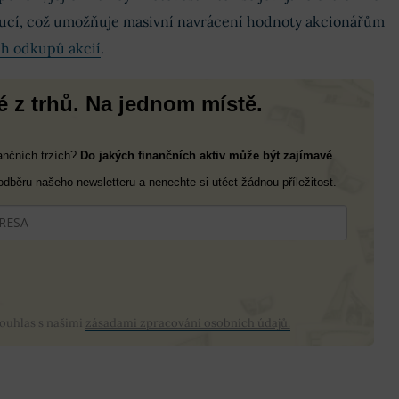
ucí, což umožňuje masivní navrácení hodnoty akcionářům
h odkupů akcií
.
 z trhů. Na jednom místě.
nančních trzích?
Do jakých finančních aktiv může být zajímavé
 odběru našeho newsletteru a nenechte si utéct žádnou příležitost.
souhlas s našimi
zásadami zpracování osobních údajů.