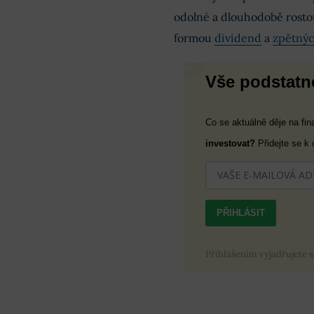
odolné a dlouhodobě rosto
formou
dividend
a
zpětnýc
Vše podstatné
Co se aktuálně děje na fi
investovat?
Přidejte se k
PŘIHLÁSIT
Přihlášením vyjadřujete 