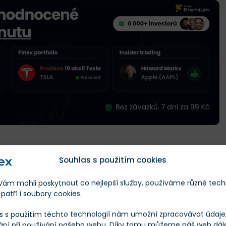
Souhlas s použitím cookies
m mohli poskytnout co nejlepší služby, používáme různé tech
Škála
Měna
patří i soubory cookies.
s s použitím těchto technologií nám umožní zpracovávat údaje, 
Finex Férová Cena
Co to je?
ání při používání našeho webu. Díky tomu můžeme náš web dál