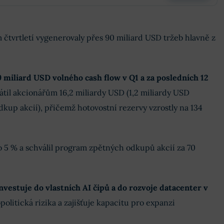
čtvrtletí vygenerovaly přes 90 miliard USD tržeb hlavně z
9 miliard USD volného cash flow v Q1 a za posledních 12
rátil akcionářům 16,2 miliardy USD (1,2 miliardy USD
dkup akcií), přičemž hotovostní rezervy vzrostly na 134
o 5 % a schválil program zpětných odkupů akcií za 70
nvestuje do vlastních AI čipů a do rozvoje datacenter v
politická rizika a zajišťuje kapacitu pro expanzi