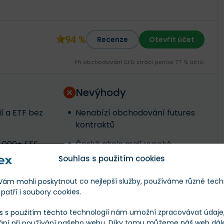
94 %
Recenze
Otevřít účet
Při obchodování CFD ztrácí peníze 77 % účtů.
Nevýhody
í a ETF bez
Nenabízí obchodování futures
kontraktů
2 000+ ETF
České akcie mají vysoké
zdanění dividend (35 %)
Souhlas s použitím cookies
m mohli poskytnout co nejlepší služby, používáme různé tech
patří i soubory cookies.
r v alkoholu, který řeší kocovinu po
s s použitím těchto technologií nám umožní zpracovávat údaje, 
omu
ání při používání našeho webu. Díky tomu můžeme náš web dál