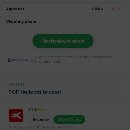
Alphabet
$354,8
-1,2 %
Všechny akcie...
Obchodovat akcie
U 66,02 % retailových investorů došlo při obchodování
CFD ke vzniku ztráty.
RECENZE
TOP Nejlepší brokeři
XTB
94 %
Recenze
Otevřít účet
Při obchodování CFD ztrácí peníze 77 % účtů.