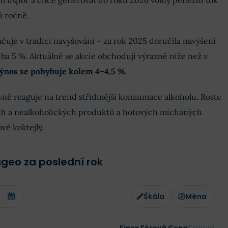
am úspor a chce generovat do roku 2026 volný peněžní tok
ů ročně.
uje v tradici navyšování – za rok 2025 doručila navýšení
ba 5 %. Aktuálně se akcie obchodují výrazně níže než v
ýnos se pohybuje kolem 4–4,5 %
.
ivně reaguje na trend střídmější konzumace alkoholu. Roste
ch a nealkoholických produktů a hotových míchaných
vé koktejly.
ageo za poslední rok
Škála
Měna
Co to je?