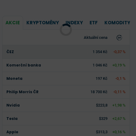
AKCIE
KRYPTOMĚNY
INDEXY
ETF
KOMODITY
Aktuální cena
ČEZ
1 354 Kč
-0,37 %
Komerční banka
1 046 Kč
+0,19 %
Moneta
197 Kč
-0,1 %
Philip Morris ČR
18 700 Kč
-0,11 %
Nvidia
$223,8
+1,98 %
Tesla
$329
+2,67 %
Apple
$313,3
+0,16 %