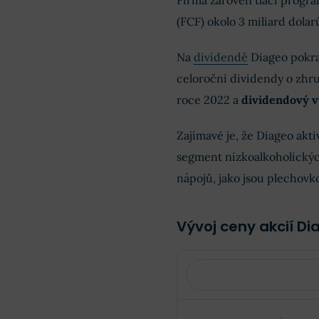
Firma zároveň tlačí progr
(FCF) okolo 3 miliard dolar
Na
dividendě
Diageo pokrač
celoroční dividendy o zhru
roce 2022 a
dividendový v
Zajímavé je, že Diageo akt
segment nízkoalkoholický
nápojů, jako jsou plechovko
Vývoj ceny akcií Di