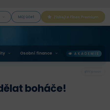
K
Můj účet
Získejte Finex Premium
ity
Osobní finance
AKADEMIE
dělat boháče!