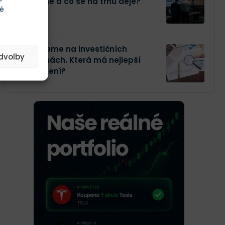
kupujeme a co se na trhu děje?
té
Investujeme na investičních
edvolby
platformách. Která má nejlepší
zhodnocení?