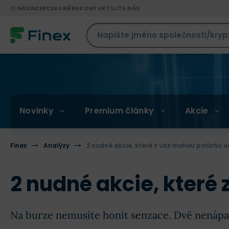
O NÁS
INZERCE
KARIÉRA
KONTAKTUJTE NÁS
Novinky
Premium články
Akcie
Finex
Analýzy
2 nudné akcie, které z vás mohou potichu 
2 nudné akcie, které
Na burze nemusíte honit senzace. Dvě nenápa