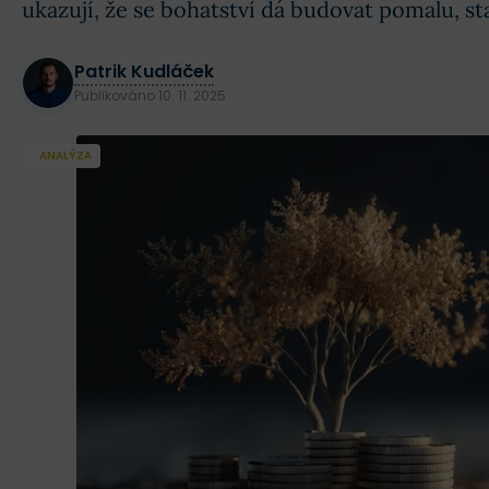
ukazují, že se bohatství dá budovat pomalu, st
Patrik Kudláček
Publikováno
10. 11. 2025
ANALÝZA