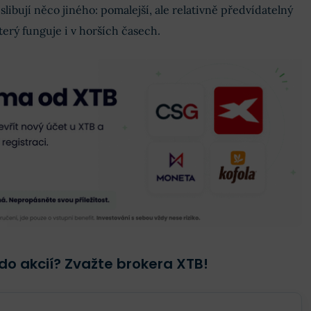
libují něco jiného: pomalejší, ale relativně předvídatelný
terý funguje i v horších časech.
do akcií? Zvažte brokera XTB!