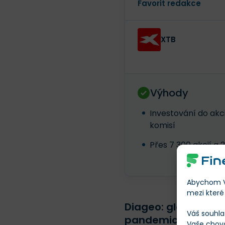
Favorit redakce
XTB
Výhody
Investování do akci
komisí
Přes 7 300 akcií a 
Abychom Vá
mezi které 
Diageo: globální líd
Váš souhla
pandemickém bo
Vaše chov