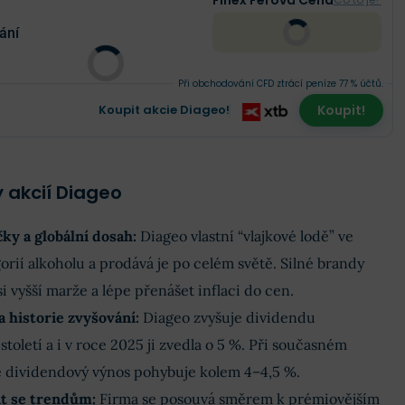
Finex Férová Cena
ání
Při obchodování CFD ztrácí peníze 77 % účtů.
Koupit akcie Diageo!
Koupit!
 akcií Diageo
ky a globální dosah
:
Diageo vlastní “vlajkové lodě” ve
orií alkoholu a prodává je po celém světě. Silné brandy
i vyšší marže a lépe přenášet inflaci do cen.
a historie zvyšování
:
Diageo zvyšuje dividendu
století a i v roce 2025 ji zvedla o 5 %. Při současném
 dividendový výnos pohybuje kolem 4–4,5 %.
it se trendům
:
Firma se posouvá směrem k prémiovějším