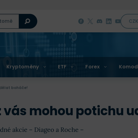
CZ
Kryptoměny
ETF
Forex
Komod
udělat boháče!
 z vás mohou potichu u
dné akcie – Diageo a Roche –