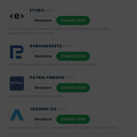
ETORO
90 %
Recenze
Otevřít účet
U 52 % retailových investorů došlo při obchodování CFD u této
společnosti ke vzniku ztráty.
ROBOMARKETS
89 %
Recenze
Otevřít účet
U 66,02 % retailových investorů došlo ke vzniku ztráty.
PATRIA FINANCE
88 %
Recenze
Otevřít účet
Investování zahrnuje rizika ztrát.‎
TRADING 212
87 %
Recenze
Otevřít účet
Sponzorovaný odkaz. Při investování je váš kapitál vystaven riziku.