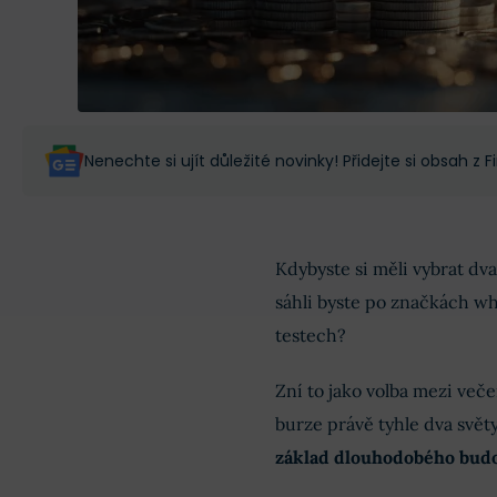
Nenechte si ujít důležité novinky! Přidejte si obsah z
Kdybyste si měli vybrat dv
sáhli byste po značkách wh
testech?
Zní to jako volba mezi ve
burze právě tyhle dva svět
základ dlouhodobého bud