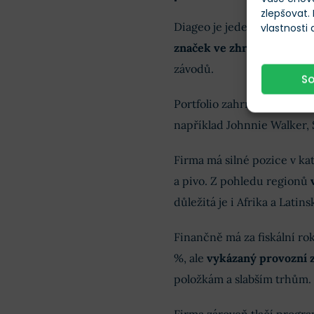
zlepšovat.
Diageo je jeden z největší
vlastnosti
značek ve zhruba 180 zem
závodů.
S
Portfolio zahrnuje 13 znače
například Johnnie Walker, 
Firma má silné pozice v kate
a pivo. Z pohledu regionů
důležitá je i Afrika a Latin
Finančně má za fiskální rok
%, ale
vykázaný provozní z
položkám a slabším trhům.