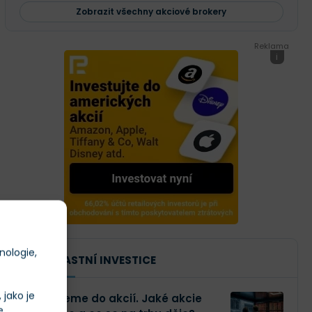
Zobrazit všechny akciové brokery
Reklama
i
nologie,
NAŠE VLASTNÍ INVESTICE
jako je
Investujeme do akcií. Jaké akcie
e