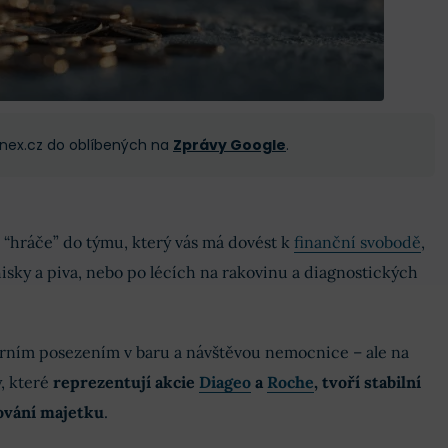
 Finex.cz do oblíbených na
Zprávy Google
.
a “hráče” do týmu, který vás má dovést k
finanční svobodě
,
isky a piva, nebo po lécích na rakovinu a diagnostických
černím posezením v baru a návštěvou nemocnice – ale na
y, které
reprezentují akcie
Diageo
a
Roche
, tvoří stabilní
ování majetku
.