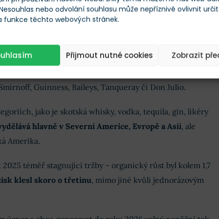
 Nesouhlas nebo odvolání souhlasu může nepříznivě ovlivnit urči
ch hráčů na trhu s alkoholem na světě.
Prodává přes 200
 a funkce těchto webových stránek.
ích
, zaměstnává kolem 29 tisíc lidí a má přes 110 výrobních
ouhlasím
Přijmout nutné cookies
Zobrazit př
k, které generují roční tržby v miliardách dolarů –
Smirnoff, Guinness, Baileys, Tanqueray či Don Julio.
goriích, jako je skotská whisky, vodka, tequila, gin, likéry
vydělává hlavně v Severní Americe, Evropě a Asii
, ale
ská Amerika.
 2025 téměř stagnující tržby – organický růst byl kolem 1,7
isk klesl skoro o třetinu
, mimo jiné kvůli jednorázovým