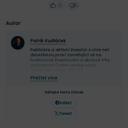
2
0
Autor
Patrik Kudláček
Publicista a aktivní investor s více než
desetiletou praxí zaměřující se na
hodnotové investování a akciové trhy.
Vystudoval České vysoké učení
technické v Praze (ČVUT).
Ve své investiční strategii kombinuje
Přečíst více
aktivní i pasivní přístup a zaměřuje se
především na kvalitní růstové
společnosti a value investice. Ve svých
Sdílejte tento článek
článcích se věnuje investičním
strategiím, psychologii investování a
Sdílet
analýze jednotlivých akcií.
Tweet