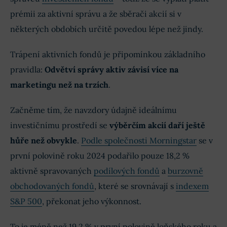
prémii za aktivní správu a že sběrači akcií si v
některých obdobích určitě povedou lépe než jindy.
Trápení aktivních fondů je připomínkou základního
pravidla:
Odvětví správy aktiv závisí více na
marketingu než na trzích
.
Začněme tím, že navzdory údajně ideálnímu
investičnímu prostředí se
výběrčím akcií daří ještě
hůře než obvykle
.
Podle společnosti Morningstar
se v
první polovině roku 2024 podařilo pouze 18,2 %
aktivně spravovaných
podílových fondů
a
burzovně
obchodovaných fondů
, které se srovnávají s
indexem
S&P 500
, překonat jeho výkonnost.
To je méně než 19,2 % v první polovině loňského roku a