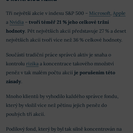
Tři největší akcie v indexu S&P 500 –
Microsoft
,
Apple
a
Nvidia
–
tvoří téměř 21 % jeho celkové tržní
hodnoty
. Pět největších akcií představuje 27 % a deset
největších akcií tvoří více než 36 % celkové hodnoty.
Součástí tradiční práce správců aktiv je snaha o
kontrolu
rizika
a koncentrace takového množství
peněz v tak malém počtu akcií
je porušením této
zásady
.
Mnoho klientů by vyhodilo každého správce fondu,
který by vložil více než pětinu jejich peněz do
pouhých tří akcií.
Podílový fond, který by byl tak silně koncentrován na