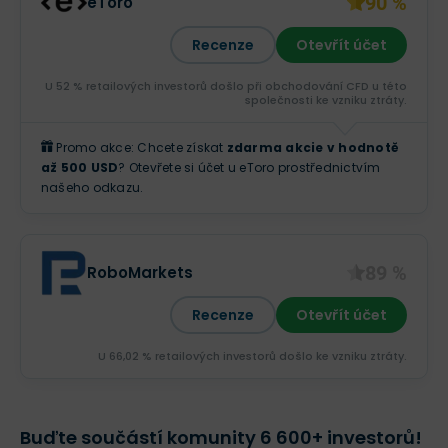
90 %
eToro
Recenze
Otevřít účet
U 52 % retailových investorů došlo při obchodování CFD u této
společnosti ke vzniku ztráty.
Promo akce: Chcete získat
zdarma akcie v hodnotě
až 500 USD
? Otevřete si účet u eToro prostřednictvím
našeho odkazu.
89 %
RoboMarkets
Recenze
Otevřít účet
U 66,02 % retailových investorů došlo ke vzniku ztráty.
Buďte součástí komunity 6 600+ investorů!