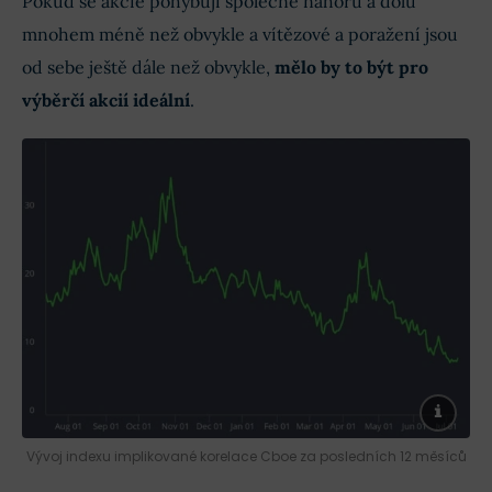
Pokud se akcie pohybují společně nahoru a dolů
mnohem méně než obvykle a vítězové a poražení jsou
od sebe ještě dále než obvykle,
mělo by to být pro
výběrčí akcií ideální
.
Vývoj indexu implikované korelace Cboe za posledních 12 měsíců