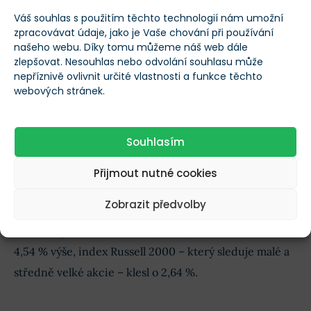
Váš souhlas s použitím těchto technologií nám umožní
To znamená, že rozptyl, který sleduje, jak moc se
zpracovávat údaje, jako je Vaše chování při používání
našeho webu. Díky tomu můžeme náš web dále
výnosy jednotlivých akcií liší od průměru, se stal do
zlepšovat. Nesouhlas nebo odvolání souhlasu může
značné míry měřítkem hrstky vítězů oproti stovkám
nepříznivě ovlivnit určité vlastnosti a funkce těchto
webových stránek.
zaostávajících.
Zbytek trhu vypadá jako protipól
Souhlasím
těchto několika obřích technologických
Přijmout nutné cookies
akcií
Zobrazit předvolby
Ve druhém čtvrtletí roku 2024, kdy velké
technologické společnosti vyhnaly index S&P 500 o
4,54 % výše, index Russell 2000 – který sleduje malé a
středně velké akcie – klesl o 2,64 %.