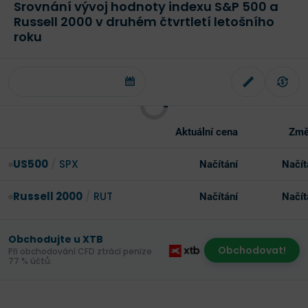
Srovnání vývoj hodnoty indexu S&P 500 a
Russell 2000 v druhém čtvrtletí letošního
roku
Aktuální cena
Změ
US500
/
SPX
Načítání
Načít
Russell 2000
/
RUT
Načítání
Načít
Obchodujte u XTB
Obchodovat!
Při obchodování CFD ztrácí peníze
77 % účtů.