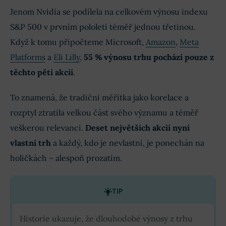
Jenom Nvidia se podílela na celkovém výnosu indexu
S&P 500 v prvním pololetí téměř jednou třetinou.
Když k tomu připočteme Microsoft,
Amazon
,
Meta
Platforms
a
Eli Lilly
,
55 % výnosu trhu pochází pouze z
těchto pěti akcií
.
To znamená, že tradiční měřítka jako korelace a
rozptyl ztratila velkou část svého významu a téměř
veškerou relevanci.
Deset největších akcií nyní
vlastní trh
a každý, kdo je nevlastní, je ponechán na
holičkách – alespoň prozatím.
TIP
Historie ukazuje, že dlouhodobé výnosy z trhu