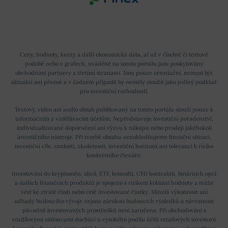
Ceny, hodnoty, kurzy a další ekonomická data, ať už v číselné či textové
podobě nebo v grafech, uváděné na tomto portálu jsou poskytovány
obchodními partnery a třetími stranami. Jsou pouze orientační, nemusí být
aktuální ani přesné a v žádném případě by neměly sloužit jako jediný podklad
pro investiční rozhodnutí.
Textový, video ani audio obsah publikovaný na tomto portálu slouží pouze k
informačním a vzdělávacím účelům. Nepředstavuje investiční poradenství,
individualizované doporučení ani výzvu k nákupu nebo prodeji jakéhokoli
investičního nástroje. Při tvorbě obsahu nezohledňujeme finanční situaci,
investiční cíle, znalosti, zkušenosti, investiční horizont ani toleranci k riziku
konkrétního čtenáře.
Investování do kryptoměn, akcií, ETF, komodit, CFD kontraktů, binárních opcí
a dalších finančních produktů je spojeno s rizikem kolísání hodnoty a může
vést ke ztrátě části nebo celé investované částky. Minulá výkonnost ani
odhady budoucího vývoje nejsou zárukou budoucích výsledků a návratnost
původně investovaných prostředků není zaručena. Při obchodování s
rozdílovými smlouvami dochází u vysokého podílu účtů retailových investorů