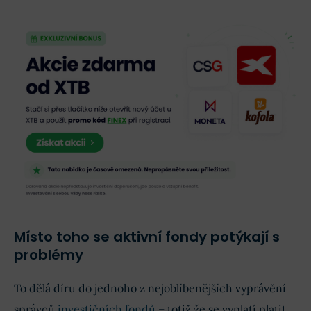
Místo toho se aktivní fondy potýkají s
problémy
To dělá díru do jednoho z nejoblíbenějších vyprávění
správců
investičních fondů
– totiž že se vyplatí platit