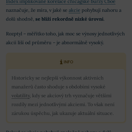
Index implikované korelace chicagské burzy Cboe
naznačuje, že míra, v jaké se
akcie
pohybují nahoru a
dolů shodně,
se blíží rekordně nízké úrovni
.
Rozptyl – měřítko toho, jak moc se výnosy jednotlivých
akcií liší od průměru – je abnormálně vysoký.
INFO
Historicky se nejlepší výkonnost aktivních
manažerů často shoduje s obdobími vysoké
volatility
, kdy se akciový trh vyznačuje většími
rozdíly mezi jednotlivými akciemi. To však není
zárukou úspěchu, jak ukazuje aktuální situace.