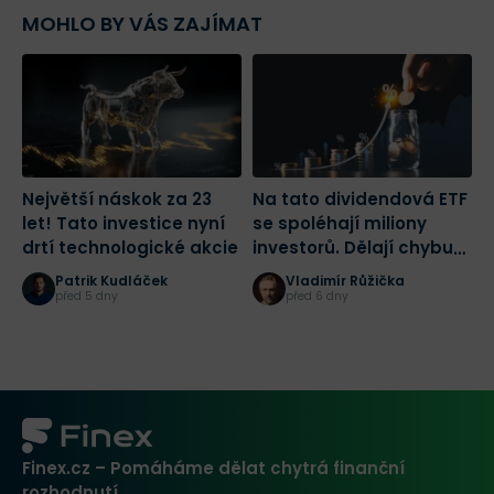
MOHLO BY VÁS ZAJÍMAT
Největší náskok za 23
Na tato dividendová ETF
J
let! Tato investice nyní
se spoléhají miliony
v
drtí technologické akcie
investorů. Dělají chybu?
b
Porovnali jsme jejich
Patrik Kudláček
Vladimír Růžička
výkonnost
před 5 dny
před 6 dny
Finex.cz – Pomáháme dělat chytrá finanční
rozhodnutí