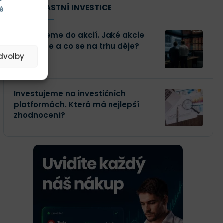
NAŠE VLASTNÍ INVESTICE
té
Investujeme do akcií. Jaké akcie
kupujeme a co se na trhu děje?
edvolby
Investujeme na investičních
platformách. Která má nejlepší
zhodnocení?