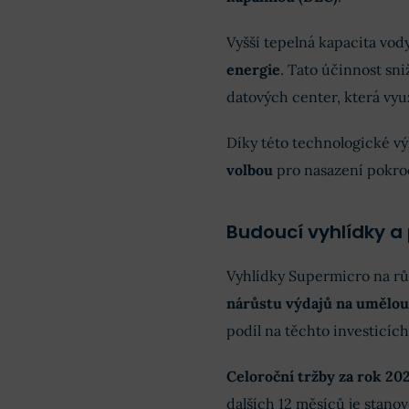
Vyšší tepelná kapacita vod
energie
. Tato účinnost sn
datových center, která vy
Díky této technologické v
volbou
pro nasazení pokro
Budoucí vyhlídky a 
Vyhlídky Supermicro na růs
nárůstu výdajů na umělou 
podíl na těchto investicích.
Celoroční tržby za rok 20
dalších 12 měsíců je stanov