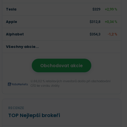
Tesla
$329
+2,99 %
Apple
$312,8
+0,34 %
Alphabet
$354,3
-1,2 %
Všechny akcie...
Obchodovat akcie
U 66,02 % retailových investorů došlo při obchodování
CFD ke vzniku ztráty.
RECENZE
TOP Nejlepší brokeři