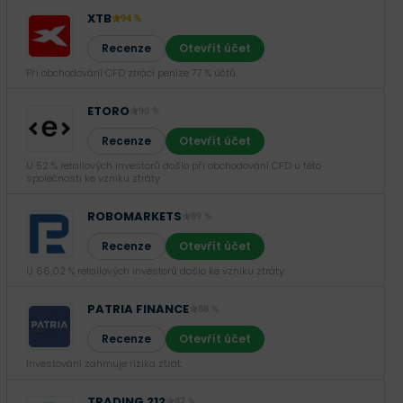
XTB
94 %
Recenze
Otevřít účet
Při obchodování CFD ztrácí peníze 77 % účtů.
ETORO
90 %
Recenze
Otevřít účet
U 52 % retailových investorů došlo při obchodování CFD u této
společnosti ke vzniku ztráty.
ROBOMARKETS
89 %
Recenze
Otevřít účet
U 66,02 % retailových investorů došlo ke vzniku ztráty.
PATRIA FINANCE
88 %
Recenze
Otevřít účet
Investování zahrnuje rizika ztrát.‎
TRADING 212
87 %