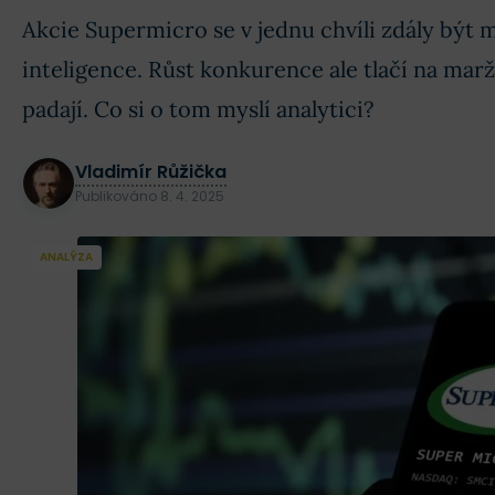
Akcie Supermicro se v jednu chvíli zdály být
inteligence. Růst konkurence ale tlačí na marže
padají. Co si o tom myslí analytici?
Vladimír Růžička
Publikováno
8. 4. 2025
ANALÝZA