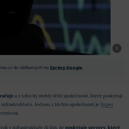
 Finex.cz do oblíbených na
Zprávy Google
.
račuje
a z toho by mohly těžit společnosti, které poskytují
infrastrukturu. Jednou z těchto společností je
Super
ermicro).
oli v infrastruktuře AI tím, že
poskytuje servery, které