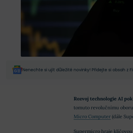
Nenechte si ujít důležité novinky! Přidejte si obsah z
Rozvoj technologie AI pok
tomuto revolučnímu oboru 
Micro Computer
(dále Sup
Supermicro hraje klíčovou r