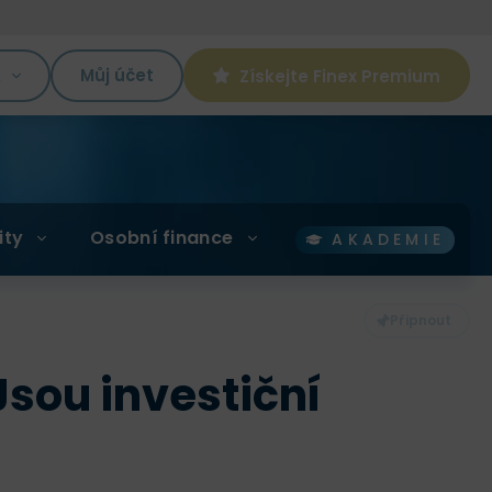
K
Můj účet
Získejte Finex Premium
ity
Osobní finance
AKADEMIE
Jsou investiční