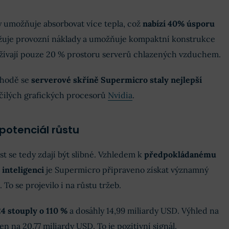
y umožňuje absorbovat více tepla, což
nabízí 40% úsporu
ižuje provozní náklady a umožňuje kompaktní konstrukce
užívají pouze 20 % prostoru serverů chlazených vzduchem.
ýhodě se
serverové skříně Supermicro staly nejlepší
čilých grafických procesorů
Nvidia
.
potenciál růstu
t se tedy zdají být slibné. Vzhledem k
předpokládanému
inteligenci
je Supermicro připraveno získat významný
 To se projevilo i na růstu tržeb.
24 stouply o 110 %
a dosáhly 14,99 miliardy USD. Výhled na
en na 20,77 miliardy USD. To je pozitivní signál.