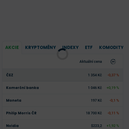
AKCIE
KRYPTOMĚNY
INDEXY
ETF
KOMODITY
Aktuální cena
ČEZ
1 354 Kč
-0,37 %
Komerční banka
1 046 Kč
+0,19 %
Moneta
197 Kč
-0,1 %
Philip Morris ČR
18 700 Kč
-0,11 %
Nvidia
$223,2
+1,92 %