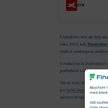
XTB
V loňském roce ale byly ak
roku 2024, kdy
Hindenbur
vedlo k odstoupení audito
V reakci na to Supermicro
pochybení v oblasti účetnic
Vše se tedy zdá být v pořá
Abychom Vá
jen
tarify Donalda Trumpa
mezi které 
odvětví AI tak důležitou fi
Váš souhla
Vaše chov