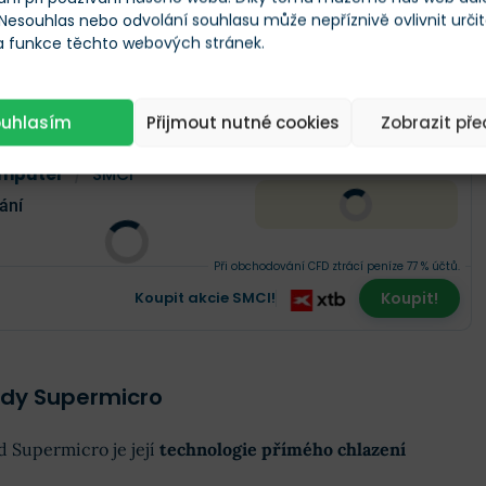
 Nesouhlas nebo odvolání souhlasu může nepříznivě ovlivnit urči
upermicro
 a funkce těchto webových stránek.
Škála
Měna
ouhlasím
Přijmout nutné cookies
Zobrazit př
Finex Férová Cena
Co to je?
omputer
/
SMCI
ání
Při obchodování CFD ztrácí peníze 77 % účtů.
Koupit akcie SMCI!
Koupit!
ody Supermicro
 Supermicro je její
technologie přímého chlazení