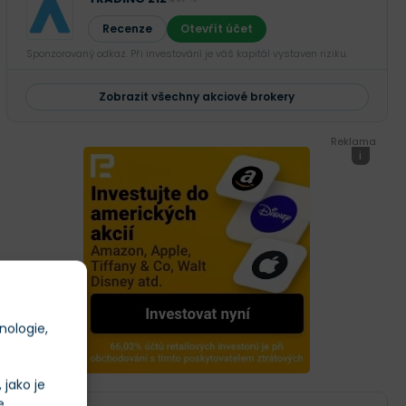
Recenze
Otevřít účet
Sponzorovaný odkaz. Při investování je váš kapitál vystaven riziku.
Zobrazit všechny akciové brokery
Reklama
i
nologie,
jako je
e