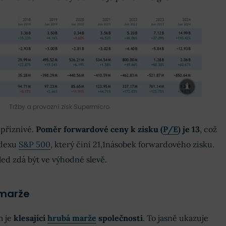
Tržby a provozní zisk Supermicro
 příznivé.
Poměr forwardové ceny k zisku (
P/E
) je 13
, což
ndexu
S&P 500
, který činí 21,1násobek forwardového zisku.
led zdá být ve výhodné slevě.
 marže
m je
klesající
hrubá marže
společnosti
. To jasně ukazuje