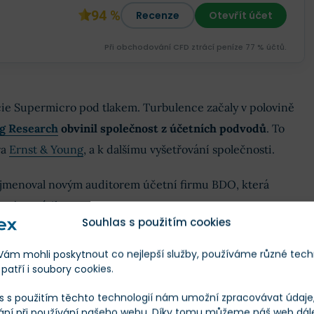
94 %
Recenze
Otevřít účet
Při obchodování CFD ztrácí peníze 77 % účtů.
cie Supermicro pod tlakem. Turbulence začaly v polovině
g Research
obvinil společnost z účetních podvodů
. To
ra
Ernst & Young
, a k dalšímu vyšetřování společnosti.
 jmenoval novým auditorem účetní firmu BDO, která
tví vyvrátila.
Souhlas s použitím cookies
dku. Jenže
akcie společnosti stále klesají
a na vině nejsou
m mohli poskytnout co nejlepší služby, používáme různé tech
. Nejprve se ale podívejme na to, proč je Supermicro pro
patří i soubory cookies.
rmou.
s s použitím těchto technologií nám umožní zpracovávat údaje, 
ání při používání našeho webu. Díky tomu můžeme náš web dál