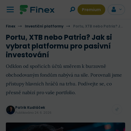
Premium
Finex
Investiční platformy
Portu, XTB nebo Patria? Jak si vybrat platformu pro pasivní investování
Portu, XTB nebo Patria? Jak si
vybrat platformu pro pasivní
investování
Odklon od spořicích účtů směrem k burzovně
obchodovaným fondům nabývá na síle. Porovnali jsme
přístupy hlavních hráčů na trhu. Podívejte se, co
přesně nabízí pro vaše portfolio.
Patrik Kudláček
Publikováno
24. 6. 2026