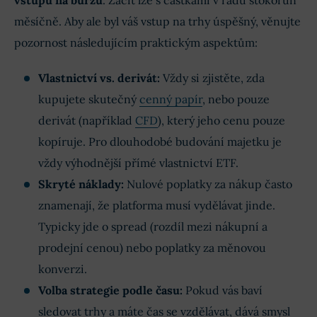
vstupu na burzu
. Začít lze s částkami v řádu stokorun
měsíčně. Aby ale byl váš vstup na trhy úspěšný, věnujte
pozornost následujícím praktickým aspektům:
Vlastnictví vs. derivát:
Vždy si zjistěte, zda
kupujete skutečný
cenný papír
, nebo pouze
derivát (například
CFD
), který jeho cenu pouze
kopíruje. Pro dlouhodobé budování majetku je
vždy výhodnější přímé vlastnictví ETF.
Skryté náklady:
Nulové poplatky za nákup často
znamenají, že platforma musí vydělávat jinde.
Typicky jde o spread (rozdíl mezi nákupní a
prodejní cenou) nebo poplatky za měnovou
konverzi.
Volba strategie podle času:
Pokud vás baví
sledovat trhy a máte čas se vzdělávat, dává smysl