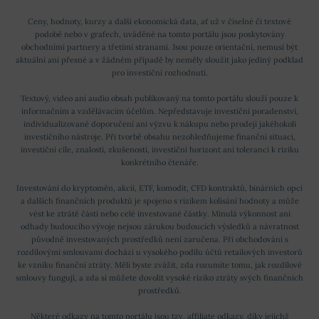
Ceny, hodnoty, kurzy a další ekonomická data, ať už v číselné či textové
podobě nebo v grafech, uváděné na tomto portálu jsou poskytovány
obchodními partnery a třetími stranami. Jsou pouze orientační, nemusí být
aktuální ani přesné a v žádném případě by neměly sloužit jako jediný podklad
pro investiční rozhodnutí.
Textový, video ani audio obsah publikovaný na tomto portálu slouží pouze k
informačním a vzdělávacím účelům. Nepředstavuje investiční poradenství,
individualizované doporučení ani výzvu k nákupu nebo prodeji jakéhokoli
investičního nástroje. Při tvorbě obsahu nezohledňujeme finanční situaci,
investiční cíle, znalosti, zkušenosti, investiční horizont ani toleranci k riziku
konkrétního čtenáře.
Investování do kryptoměn, akcií, ETF, komodit, CFD kontraktů, binárních opcí
a dalších finančních produktů je spojeno s rizikem kolísání hodnoty a může
vést ke ztrátě části nebo celé investované částky. Minulá výkonnost ani
odhady budoucího vývoje nejsou zárukou budoucích výsledků a návratnost
původně investovaných prostředků není zaručena. Při obchodování s
rozdílovými smlouvami dochází u vysokého podílu účtů retailových investorů
ke vzniku finanční ztráty. Měli byste zvážit, zda rozumíte tomu, jak rozdílové
smlouvy fungují, a zda si můžete dovolit vysoké riziko ztráty svých finančních
prostředků.
Některé odkazy na tomto portálu jsou tzv. affiliate odkazy, díky jejichž