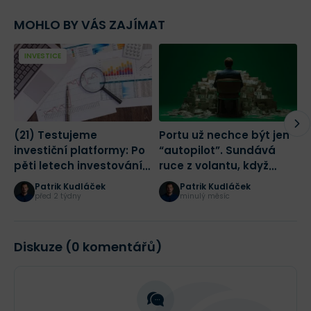
MOHLO BY VÁS ZAJÍMAT
INVESTICE
(21) Testujeme
Portu už nechce být jen
(
investiční platformy: Po
“autopilot”. Sundává
i
pěti letech investování
ruce z volantu, když
m
máme vítěze. Krypto
umožní investorům i
u
Patrik Kudláček
Patrik Kudláček
spadlo do ztráty
přímé obchodování
p
před 2 týdny
minulý měsíc
akcií
Diskuze (0 komentářů)