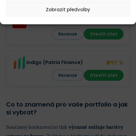
Zobrazit předvolby
97 %
XTB investiční plány
Recenze
Otevřít účet
91 %
Indigo (Patria Finance)
Recenze
Otevřít účet
Co to znamená pro vaše portfolio a jak
si vybrat?
Současný konkurenční tlak
výrazně snižuje bariéry