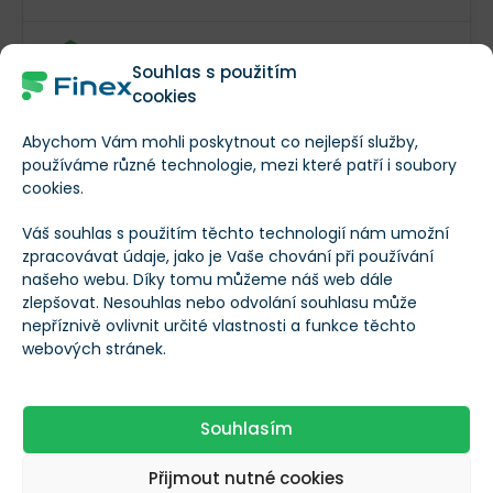
98 %
Portu
Souhlas s použitím
cookies
Recenze
Otevřít účet
Abychom Vám mohli poskytnout co nejlepší služby,
používáme různé technologie, mezi které patří i soubory
Promo akce: Chcete začít investovat na Portu? S promo
cookies.
kódem
FINEX
můžete na Portu investovat po dobu
prvních 3 měsíců zdarma!
Váš souhlas s použitím těchto technologií nám umožní
zpracovávat údaje, jako je Vaše chování při používání
našeho webu. Díky tomu můžeme náš web dále
Výhody
zlepšovat. Nesouhlas nebo odvolání souhlasu může
nepříznivě ovlivnit určité vlastnosti a funkce těchto
Nulové vstupní i výstupní poplatky
webových stránek.
Slevy mohou srazit poplatek na 0,24 %
Nevýhody
Souhlasím
Při porušení fixace doúčtují poplatky
Největší slevy na poplatcích vyžadují obří vklad
Přijmout nutné cookies