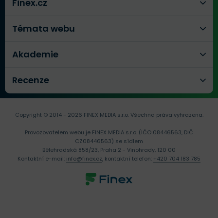
Finex.cz
Témata webu
Akademie
Recenze
Copyright © 2014 - 2026 FINEX MEDIA s.r.o.
Všechna práva vyhrazena.
Provozovatelem webu je FINEX MEDIA s.r.o. (IČO 08446563, DIČ
CZ08446563) se sídlem
Bělehradská 858/23, Praha 2 - Vinohrady, 120 00
Kontaktní e-mail:
info@finex.cz
, kontaktní telefon:
+420 704 183 785