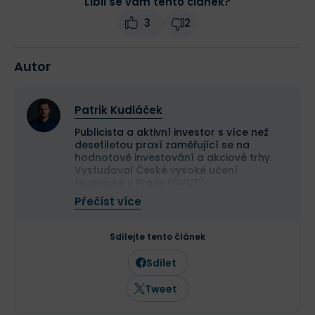
Líbil se vám tento článek?
3
2
Autor
Patrik Kudláček
Publicista a aktivní investor s více než
desetiletou praxí zaměřující se na
hodnotové investování a akciové trhy.
Vystudoval České vysoké učení
technické v Praze (ČVUT).
Ve své investiční strategii kombinuje
Přečíst více
aktivní i pasivní přístup a zaměřuje se
především na kvalitní růstové
společnosti a value investice. Ve svých
Sdílejte tento článek
článcích se věnuje investičním
strategiím, psychologii investování a
Sdílet
analýze jednotlivých akcií.
Tweet