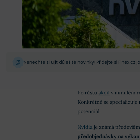
Nenechte si ujít důležité novinky! Přidejte si Finex.cz
Po růstu
akcií
v minulém roc
Konkrétně se specializuje 
potenciál.
Nvidia
je známá především 
předobjednávky na výkon