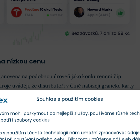
na nízkou cenu
stanovena na podobnou úroveň jako konkurenční čip
je uvádějí, že distributoři v Číně nabízejí grafické karty
 12 000 do 15 000 dolarů za kus
.
Souhlas s použitím cookies
ce začali inzerovat čipy s vysokou přirážkou, čímž cena
m mohli poskytnout co nejlepší služby, používáme různé tech
patří i soubory cookies.
(přibližně 15 320 dolarů), což je těsně pod cenou 120 000
á Ascend 910B.
s s použitím těchto technologií nám umožní zpracovávat údaje, 
ání při používání našeho webu. Díky tomu můžeme náš web dál