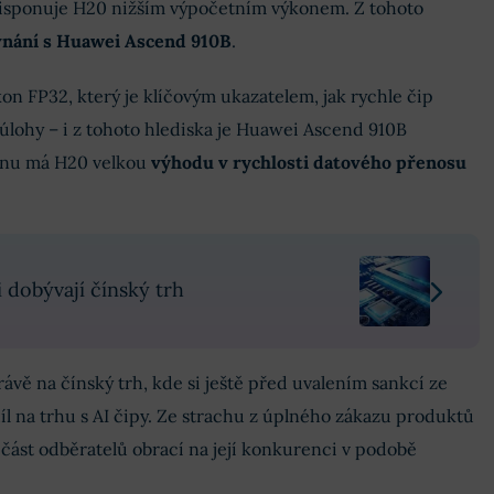
disponuje H20 nižším výpočetním výkonem. Z tohoto
ovnání s Huawei Ascend 910B
.
on FP32, který je klíčovým ukazatelem, jak rychle čip
lohy – i z tohoto hlediska je Huawei Ascend 910B
ranu má H20 velkou
výhodu v rychlosti datového přenosu
dobývají čínský trh
rávě na čínský trh, kde si ještě před uvalením sankcí ze
l na trhu s AI čipy. Ze strachu z úplného zákazu produktů
 část odběratelů obrací na její konkurenci v podobě