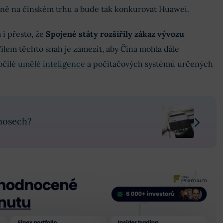
árně na čínském trhu a bude tak konkurovat Huawei.
 i přesto, že
Spojené státy rozšířily zákaz vývozu
Cílem těchto snah je zamezit, aby Čína mohla dále
očilé
umělé inteligence
a počítačových systémů určených
ýnosech?