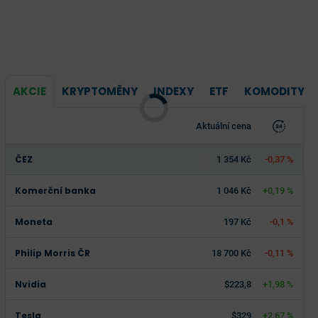
AKCIE
KRYPTOMĚNY
INDEXY
ETF
KOMODITY
Aktuální cena
ČEZ
1 354 Kč
-0,37 %
Komerční banka
1 046 Kč
+0,19 %
Moneta
197 Kč
-0,1 %
Philip Morris ČR
18 700 Kč
-0,11 %
Nvidia
$223,8
+1,98 %
Tesla
$329
+2,67 %