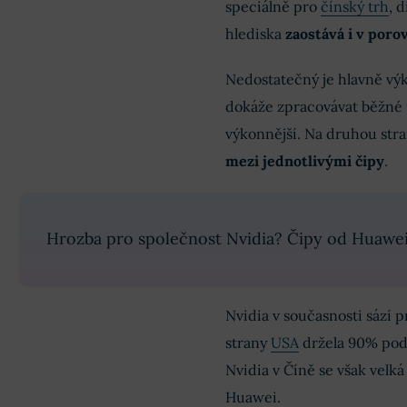
speciálně pro
čínský trh
, 
hlediska
zaostává i v por
Nedostatečný je hlavně výk
dokáže zpracovávat běžné ú
výkonnější. Na druhou st
mezi jednotlivými čipy
.
Hrozba pro společnost Nvidia? Čipy od Huawei 
Nvidia v současnosti sází p
strany
USA
držela 90% podí
Nvidia v Číně se však velká
Huawei.