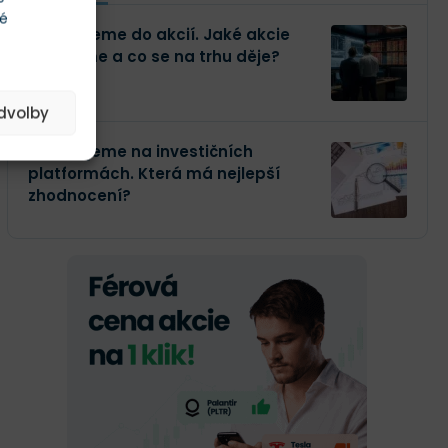
té
Investujeme do akcií. Jaké akcie
kupujeme a co se na trhu děje?
edvolby
Investujeme na investičních
platformách. Která má nejlepší
zhodnocení?