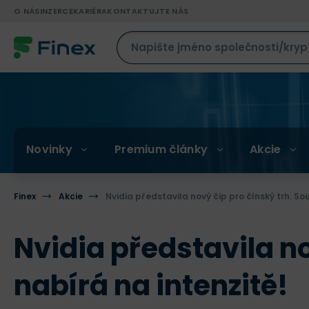
O NÁS
INZERCE
KARIÉRA
KONTAKTUJTE NÁS
Novinky
Premium články
Akcie
Finex
Akcie
Nvidia představila nový čip pro čínský trh. So
Nvidia představila no
nabírá na intenzitě!