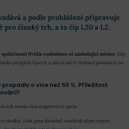
vzdává a podle prohlášení připravuje
 pro čínský trh, a to čip L20 a L2.
 společnosti Nvidia rozhodnou už následující měsíce
, kdy
ptávka po jejích čipech a zda si udrží vedoucí postavení na
 propadly o více než 50 %. Příležitost
rování?
ících snesla vlna negativních zpráv.
 u titulků, a tak jsme detailně rozebrali short report,