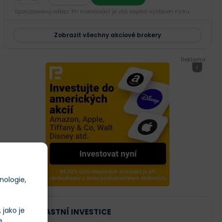
Sponzorovaný odkaz. Při investování je váš kapitál vystaven riziku.
Zobrazit všechny akciové brokery
Reklama
i
nologie,
jako je
NAŠE VLASTNÍ INVESTICE
e