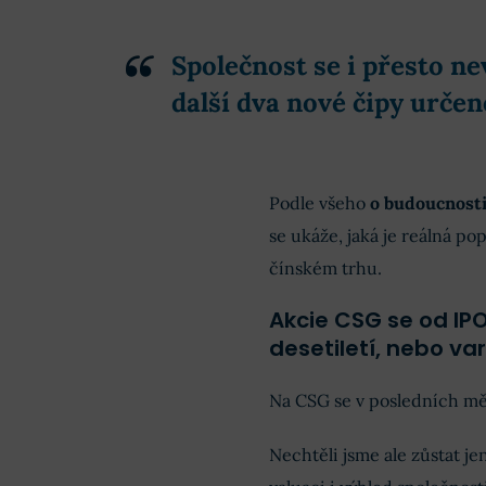
Společnost se i přesto ne
další dva nové čipy určené
Podle všeho
o budoucnosti
se ukáže, jaká je reálná po
čínském trhu.
Akcie CSG se od IPO
desetiletí, nebo va
Na CSG se v posledních měs
Nechtěli jsme ale zůstat jen