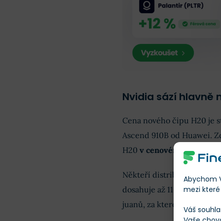
Nvidia sází hlavně 
Cena nového čipu H20 je 
Ascend 910B od Huawei. Zdro
H20
v cenovém rozmezí od
Někteří distributoři dokon
Abychom Vá
mezi které 
dosahuje až 110 000 juanů 
juanů, za kterou se prodáv
Váš souhla
Vaše chov