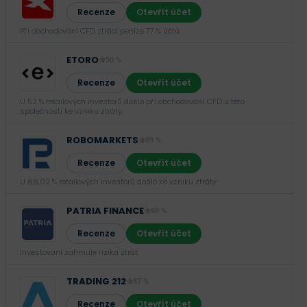
Recenze
Otevřít účet
Při obchodování CFD ztrácí peníze 77 % účtů.
ETORO
90 %
Recenze
Otevřít účet
U 52 % retailových investorů došlo při obchodování CFD u této
společnosti ke vzniku ztráty.
ROBOMARKETS
89 %
Recenze
Otevřít účet
U 66,02 % retailových investorů došlo ke vzniku ztráty.
PATRIA FINANCE
88 %
Recenze
Otevřít účet
Investování zahrnuje rizika ztrát.‎
TRADING 212
87 %
Recenze
Otevřít účet