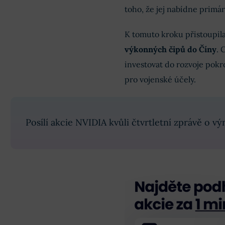
toho, že jej nabídne prim
K tomuto kroku přistoupila
výkonných čipů do Číny
. 
investovat do rozvoje pokr
pro vojenské účely.
Posílí akcie NVIDIA kvůli čtvrtletní zprávě o v