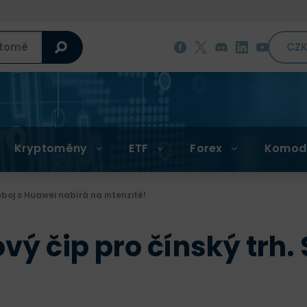
CZ
Kryptoměny
ETF
Forex
Komod
uboj s Huawei nabírá na intenzitě!
vý čip pro čínský trh.