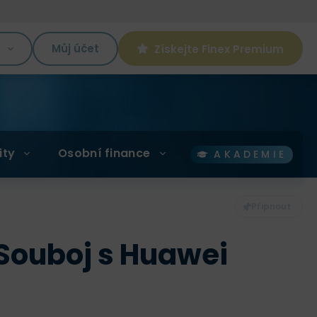
K
Můj účet
Získejte Finex Premium
ity
Osobní finance
AKADEMIE
 Souboj s Huawei