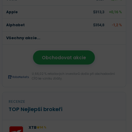
Apple
$313,3
+0,16 %
Alphabet
$354,8
-1,2 %
Všechny akcie...
Obchodovat akcie
U 66,02 % retailových investorů došlo při obchodování
CFD ke vzniku ztráty.
RECENZE
TOP Nejlepší brokeři
XTB
94 %