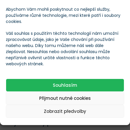
účtů.
Abychom Vám mohli poskytnout co nejlepší služby,
používáme různé technologie, mezi které patří i soubory
cookies.
Bullish, vlastník CoinDesku, spadl o více než 70 % z
Váš souhlas s použitím těchto technologií nám umožní
debutové ceny 90 dolarů a obchoduje se pod IPO
zpracovávat údaje, jako je Vaše chování při používání
cenou 37 dolarů.
Circle
je stále na více než
našeho webu. Díky tomu můžeme náš web dále
zlepšovat. Nesouhlas nebo odvolání souhlasu může
dvojnásobku IPO ceny 31 dolarů, ale 77 % pod vrcholem
nepříznivě ovlivnit určité vlastnosti a funkce těchto
z června 2025.
webových stránek.
Coinbase
se po přímém vstupu na burzu v dubnu 2021
Souhlasím
aktuálně obchoduje asi o 58 % níže než při otevření na
381 dolarech.
Náladu na trhu zhoršil i
Nasdaq
, který v
Přijmout nutné cookies
úterý oslabil o 2 %.
Zobrazit předvolby
Když ani silný příběh nestačí