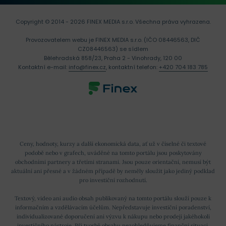
Copyright © 2014 - 2026 FINEX MEDIA s.r.o.
Všechna práva vyhrazena.
Provozovatelem webu je FINEX MEDIA s.r.o. (IČO 08446563, DIČ
CZ08446563) se sídlem
Bělehradská 858/23, Praha 2 - Vinohrady, 120 00
Kontaktní e-mail:
info@finex.cz
, kontaktní telefon:
+420 704 183 785
Ceny, hodnoty, kurzy a další ekonomická data, ať už v číselné či textové
podobě nebo v grafech, uváděné na tomto portálu jsou poskytovány
obchodními partnery a třetími stranami. Jsou pouze orientační, nemusí být
aktuální ani přesné a v žádném případě by neměly sloužit jako jediný podklad
pro investiční rozhodnutí.
Textový, video ani audio obsah publikovaný na tomto portálu slouží pouze k
informačním a vzdělávacím účelům. Nepředstavuje investiční poradenství,
individualizované doporučení ani výzvu k nákupu nebo prodeji jakéhokoli
investičního nástroje. Při tvorbě obsahu nezohledňujeme finanční situaci,