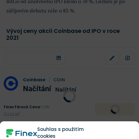
BitGo od únorového IPO kleslo o 70 %, Gemini je po
zářijovém debutu níže o 85 %.
Vývoj ceny akcií Coinbase od IPO v roce
2021
Coinbase
/
COIN
Načítání
Načítání
Finex Férová Cena
COIN
Co to je?
Souhlas s použitím
Koupit akcie Coinbase!
Koupit!
cookies
Při obchodování CFD ztrácí peníze 77 %