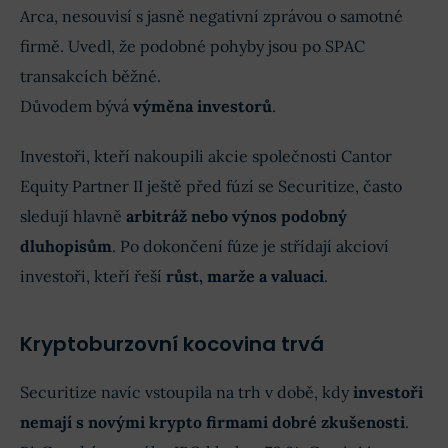
Arca, nesouvisí s jasně negativní zprávou o samotné
firmě. Uvedl, že podobné pohyby jsou po SPAC
transakcích běžné.
Důvodem bývá
výměna investorů
.
Investoři, kteří nakoupili akcie společnosti Cantor
Equity Partner II ještě před fúzí se Securitize, často
sledují hlavně
arbitráž nebo výnos podobný
dluhopisům
. Po dokončení fúze je střídají akcioví
investoři, kteří řeší
růst, marže a valuaci
.
Kryptoburzovní kocovina trvá
Securitize navíc vstoupila na trh v době, kdy
investoři
nemají s novými krypto firmami dobré zkušenosti
.