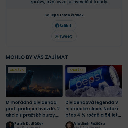
zprávy, tržní vývoj a investiční trendy.
Sdílejte tento článek
Sdílet
Tweet
MOHLO BY VÁS ZAJÍMAT
ANALÝZA
ANALÝZA
Mimořádná dividenda
Dividendová legenda v
A
proti padající hvězdě. 2
historické slevě. Nabízí
1
akcie z pražské burzy,
přes 4 % ročně a 54 let
K
které rozdělily investory
růstu dividendy
z
Patrik Kudláček
Vladimír Růžička
před 13 hodinami
před 18 hodinami