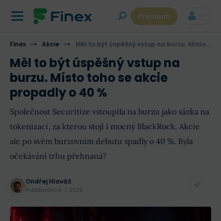
Premium
Finex
Akcie
Měl to být úspěšný vstup na burzu. Místo toho se akcie propadly o 40 %
Měl to být úspěšný vstup na
burzu. Místo toho se akcie
propadly o 40 %
Společnost Securitize vstoupila na burzu jako sázka na
tokenizaci, za kterou stojí i mocný BlackRock. Akcie
ale po svém burzovním debutu spadly o 40 %. Byla
očekávání trhu přehnaná?
Ondřej Hlaváč
Publikováno
8. 7. 2026