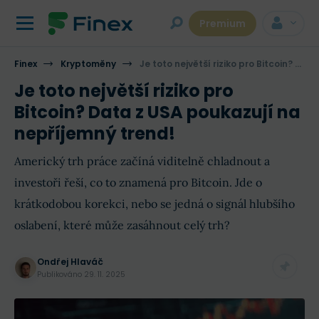
Premium
Finex
Kryptoměny
Je toto největší riziko pro Bitcoin? Data z USA poukazují na nepříjemný trend!
Je toto největší riziko pro
Bitcoin? Data z USA poukazují na
nepříjemný trend!
Americký trh práce začíná viditelně chladnout a
investoři řeší, co to znamená pro Bitcoin. Jde o
krátkodobou korekci, nebo se jedná o signál hlubšího
oslabení, které může zasáhnout celý trh?
Ondřej Hlaváč
Publikováno
29. 11. 2025