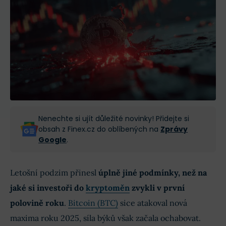
Nenechte si ujít důležité novinky! Přidejte si
obsah z Finex.cz do oblíbených na
Zprávy
Google
.
Letošní podzim přinesl
úplně jiné podmínky, než na
jaké si investoři do
kryptoměn
zvykli v první
polovině roku
.
Bitcoin (BTC)
sice atakoval nová
maxima roku 2025, síla býků však začala ochabovat.