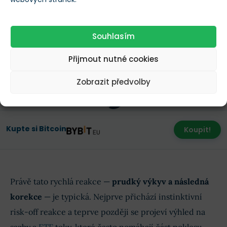
Aktuální vývoj ceny Bitcoinu
Souhlasím
Přijmout nutné cookies
Bitcoin
/
BTC
Zobrazit předvolby
Načítání
Načítání
Kupte si Bitcoin
Koupit!
Právě tato rychlá reakce —
prudký výkyv a následná
korekce
— je typická. Nejprve přichází instinktivní
risk-off reakce a teprve později se projeví výhled na
sazby a
ETF
toky, které často pomáhají část poklesu