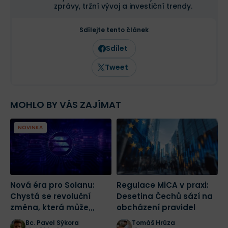
zprávy, tržní vývoj a investiční trendy.
Sdílejte tento článek
Sdílet
Tweet
MOHLO BY VÁS ZAJÍMAT
NOVINKA
Nová éra pro Solanu:
Regulace MiCA v praxi:
K
Chystá se revoluční
Desetina Čechů sází na
n
změna, která může
obcházení pravidel
n
spustit masivní růst
Č
Bc. Pavel Sýkora
Tomáš Hrůza