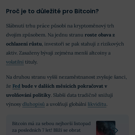
Proč je to důležité pro Bitcoin?
Slábnutí trhu práce působí na kryptoměnový trh
dvojím způsobem. Na jednu stranu
roste obava z
ochlazení růstu
, investoři se pak stahují z rizikových
aktiv. Zasaženy bývají zejména menší altcoiny a
volatilní
tituly.
Na druhou stranu vyšší nezaměstnanost zvyšuje šanci,
že
Fed
bude v dalších měsících pokračovat v
uvolňování politiky
. Slabší data tradičně snižují
výnosy
dluhopisů
a uvolňují globální
likviditu
.
Bitcoin má za sebou nejhorší listopad
za posledních 7 let! Blíží se obrat