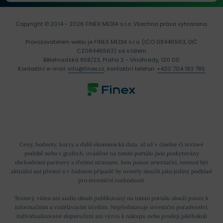
Copyright © 2014 - 2026 FINEX MEDIA s.r.o.
Všechna práva vyhrazena.
Provozovatelem webu je FINEX MEDIA s.r.o. (IČO 08446563, DIČ
CZ08446563) se sídlem
Bělehradská 858/23, Praha 2 - Vinohrady, 120 00
Kontaktní e-mail:
info@finex.cz
, kontaktní telefon:
+420 704 183 785
Ceny, hodnoty, kurzy a další ekonomická data, ať už v číselné či textové
podobě nebo v grafech, uváděné na tomto portálu jsou poskytovány
obchodními partnery a třetími stranami. Jsou pouze orientační, nemusí být
aktuální ani přesné a v žádném případě by neměly sloužit jako jediný podklad
pro investiční rozhodnutí.
Textový, video ani audio obsah publikovaný na tomto portálu slouží pouze k
informačním a vzdělávacím účelům. Nepředstavuje investiční poradenství,
individualizované doporučení ani výzvu k nákupu nebo prodeji jakéhokoli