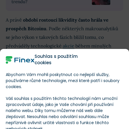
trendu?
A právě
období rostoucí likvidity často hrála ve
prospěch Bitcoinu
. Podle některých makroanalytiků
se jeho výkon v takových fázích blížil tomu, co
předváděly technologické
akcie
během minulých
cyklů.
Souhlas s použitím
cookies
Historie ukazuje
opatrný vzorec toho, jak
Abychom Vám mohli poskytnout co nejlepší služby,
kryptoměnový sektor reaguje na zprávy o
používáme různé technologie, mezi které patří i soubory
nezaměstnanosti v USA
. Například při zpožděné
cookies.
zářijové zprávě letos BTC vyskočil krátce k úrovni
Váš souhlas s použitím těchto technologií nám umožní
kolem 90 000 dolarů, aby následně otočil dolů k 85
zpracovávat údaje, jako je Vaše chování při používání
našeho webu. Díky tomu můžeme náš web dále
000 USD.
zlepšovat. Nesouhlas nebo odvolání souhlasu může
nepříznivě ovlivnit určité vlastnosti a funkce těchto
webových stránek.