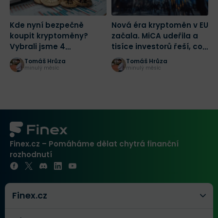
Kde nyní bezpečně
Nová éra kryptoměn v EU
A
koupit kryptoměny?
začala. MiCA udeřila a
č
Vybrali jsme 4
tisíce investorů řeší, co
e
platformy, kterým
bude s jejich kryptem
Tomáš Hrůza
Tomáš Hrůza
můžete věřit
minulý měsíc
minulý měsíc
Finex.cz – Pomáháme dělat chytrá finanční
rozhodnutí
Finex.cz