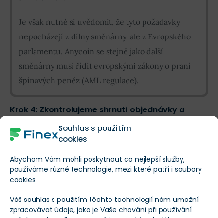
Je však nutné si uvědomit, že tyto požadavky
nepocházejí z dílny směnárny, ale z Evropského
parlamentu. Anycoin se stejně jako další
směnárny musí řídit evropskými zákony o praní
špinavých peněz (AML regulace).
Krok 4: Zkontrolujeme shrnutí objednávky a
provedeme platbu
Souhlas s použitím
cookies
Po zodpovězení otázky a odkliknutí souhlasu s
obchodními podmínkami budeme seznámeni se
Abychom Vám mohli poskytnout co nejlepší služby,
používáme různé technologie, mezi které patří i soubory
shrnutím objednávky a s údaji pro platbu. Objednávka
cookies.
bude vypořádána ihned poté, co ji Anycoin obdrží.
Váš souhlas s použitím těchto technologií nám umožní
zpracovávat údaje, jako je Vaše chování při používání