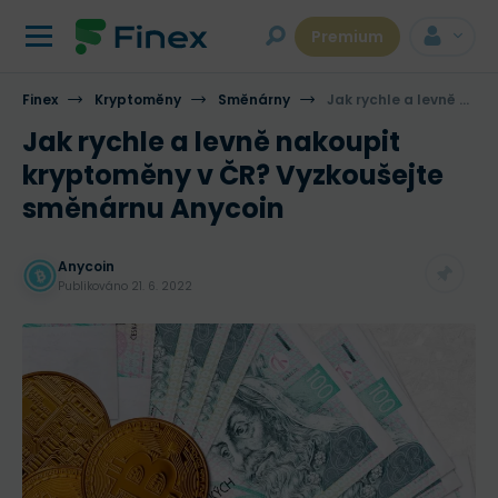
Premium
Finex
Kryptoměny
Směnárny
Jak rychle a levně nakoupit kryptoměny v ČR? Vyzkoušejte směnárnu Anycoin
Jak rychle a levně nakoupit
kryptoměny v ČR? Vyzkoušejte
směnárnu Anycoin
Anycoin
Publikováno
21. 6. 2022