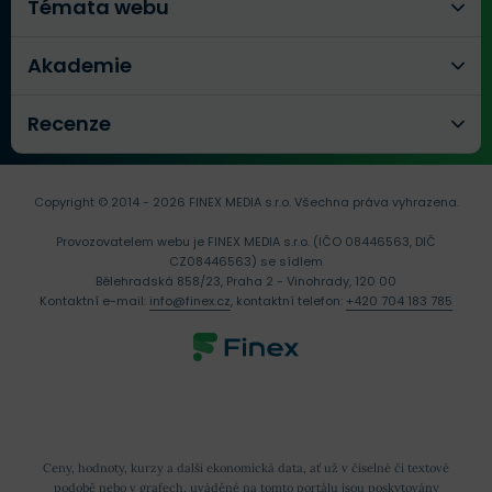
Témata webu
Akademie
Recenze
Copyright © 2014 - 2026 FINEX MEDIA s.r.o.
Všechna práva vyhrazena.
Provozovatelem webu je FINEX MEDIA s.r.o. (IČO 08446563, DIČ
CZ08446563) se sídlem
Bělehradská 858/23, Praha 2 - Vinohrady, 120 00
Kontaktní e-mail:
info@finex.cz
, kontaktní telefon:
+420 704 183 785
Ceny, hodnoty, kurzy a další ekonomická data, ať už v číselné či textové
podobě nebo v grafech, uváděné na tomto portálu jsou poskytovány