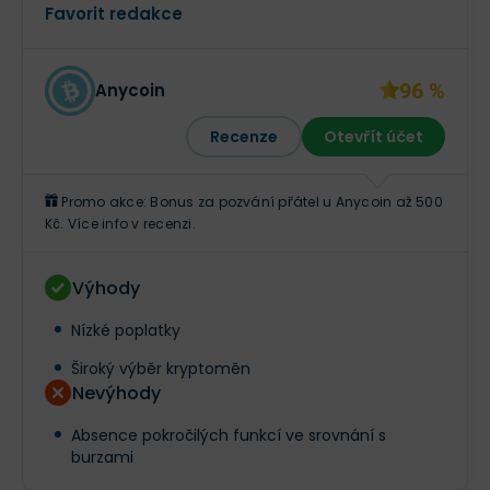
Favorit redakce
96 %
Anycoin
Recenze
Otevřít účet
Promo akce: Bonus za pozvání přátel u Anycoin až 500
Kč. Více info v recenzi.
Výhody
Nízké poplatky
Široký výběr kryptoměn
Nevýhody
Absence pokročilých funkcí ve srovnání s
burzami