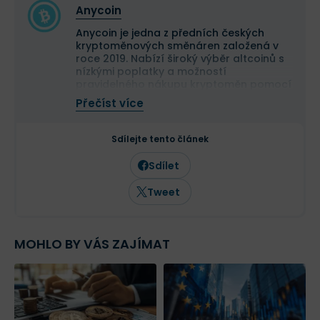
Anycoin
Anycoin je jedna z předních českých
kryptoměnových směnáren založená v
roce 2019. Nabízí široký výběr altcoinů s
nízkými poplatky a možností
pravidelného nákupu kryptoměn pomocí
strategie DCA. Klienti mohou provádět
Přečíst více
transakce z českých bankovních účtů a
obchodovat digitální aktiva v českých
korunách.
Sdílejte tento článek
Sdílet
Tweet
MOHLO BY VÁS ZAJÍMAT