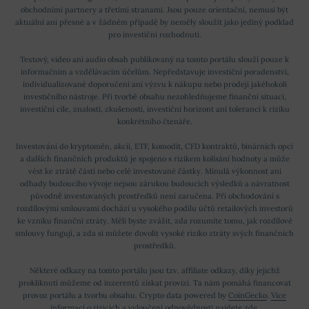
obchodními partnery a třetími stranami. Jsou pouze orientační, nemusí být
aktuální ani přesné a v žádném případě by neměly sloužit jako jediný podklad
pro investiční rozhodnutí.
Textový, video ani audio obsah publikovaný na tomto portálu slouží pouze k
informačním a vzdělávacím účelům. Nepředstavuje investiční poradenství,
individualizované doporučení ani výzvu k nákupu nebo prodeji jakéhokoli
investičního nástroje. Při tvorbě obsahu nezohledňujeme finanční situaci,
investiční cíle, znalosti, zkušenosti, investiční horizont ani toleranci k riziku
konkrétního čtenáře.
Investování do kryptoměn, akcií, ETF, komodit, CFD kontraktů, binárních opcí
a dalších finančních produktů je spojeno s rizikem kolísání hodnoty a může
vést ke ztrátě části nebo celé investované částky. Minulá výkonnost ani
odhady budoucího vývoje nejsou zárukou budoucích výsledků a návratnost
původně investovaných prostředků není zaručena. Při obchodování s
rozdílovými smlouvami dochází u vysokého podílu účtů retailových investorů
ke vzniku finanční ztráty. Měli byste zvážit, zda rozumíte tomu, jak rozdílové
smlouvy fungují, a zda si můžete dovolit vysoké riziko ztráty svých finančních
prostředků.
Některé odkazy na tomto portálu jsou tzv. affiliate odkazy, díky jejichž
prokliknutí můžeme od inzerentů získat provizi. Ta nám pomáhá financovat
provoz portálu a tvorbu obsahu. Crypto data powered by
CoinGecko
.
Více
informací o rizicích a vyloučení odpovědnosti najdete zde
.