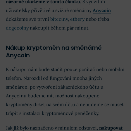
názorně ukážeme v tomto článku.
S využitím
uživatelsky přívětivé a svižné směnárny
Anycoin
dokážeme své první
bitcoiny
,
ethery
nebo třeba
dogecoiny
nakoupit během pár minut.
Nákup kryptoměn na směnárně
Anycoin
K nákupu nám bude stačit pouze počítač nebo mobilní
telefon. Narozdíl od fungování mnoha jiných
směnáren, po vytvoření zákaznického účtu u
Anycoinu budeme mít možnost nakoupené
kryptoměny držet na svém účtu a nebudeme se muset
trápit s instalací kryptoměnové peněženky.
Jak již bylo naznačeno v minulém odstavci,
nakupovat