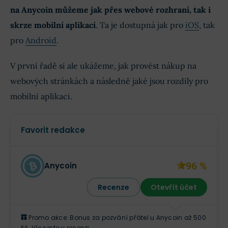
na Anycoin můžeme jak přes webové rozhraní, tak i
skrze mobilní aplikaci
. Ta je dostupná jak pro
iOS
, tak
pro
Android
.
V první řadě si ale ukážeme, jak provést nákup na
webových stránkách a následně jaké jsou rozdíly pro
mobilní aplikaci.
Favorit redakce
96 %
Anycoin
Recenze
Otevřít účet
Promo akce: Bonus za pozvání přátel u Anycoin až 500
Kč. Více info v recenzi.