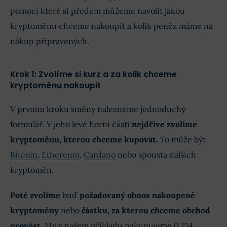
pomocí které si předem můžeme navolit jakou
kryptoměnu chceme nakoupit a kolik peněz máme na
nákup připravených.
Krok 1: Zvolíme si kurz a za kolik chceme
kryptoměnu nakoupit
V prvním kroku směny nalezneme jednoduchý
formulář. V jeho levé horní části
nejdříve zvolíme
kryptoměnu, kterou chceme kupovat.
To může být
Bitcoin
,
Ethereum
,
Cardano
nebo spousta dalších
kryptoměn.
Poté zvolíme
buď
požadovaný obnos nakoupené
kryptoměny
nebo
částku, za kterou chceme obchod
provést
. My v našem příkladu nakupujeme 0,214