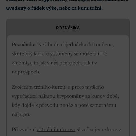
uvedený o řádek výše, nebo za kurz tržní
.
POZNÁMKA
Poznámka
: Než bude objednávka dokončena,
skutečný kurz kryptoměny se může mírně
změnit, a to jak v náš prospěch, tak i v
neprospěch.
Zvolením
tržního kurzu
je proto myšleno
vypořádání nákupu kryptoměny za kurz v době,
kdy dojde k převodu peněz a poté samotnému
nákupu.
Při zvolení
aktuálního kurzu
si zafixujeme kurz z