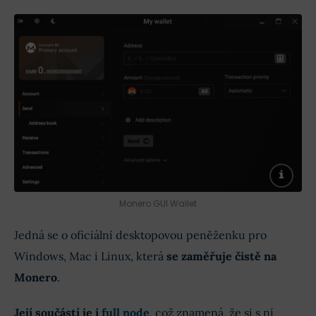
Monero GUI Wallet
Jedná se o oficiální desktopovou peněženku pro
Windows, Mac i Linux, která
se zaměřuje čistě na
Monero
.
Její součástí je i
full node
, což znamená, že si s ní