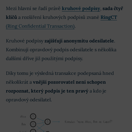
Mezi hlavní se řadí právě
kruhové podpisy
,
sada čtyř
klíčů
a rozšíření kruhových podpisů zvané
RingCT
(Ring Confidential Transaction)
.
Kruhové podpisy
zajišťují anonymitu odesilatele
.
Kombinují opravdový podpis odesilatele s několika
dalšími dříve již použitými podpisy.
Díky tomu je výsledná transakce podepsaná hned
několikrát a
vnější pozorovatel není schopen
rozpoznat, který podpis je ten pravý
a kdo je
opravdový odesílatel.