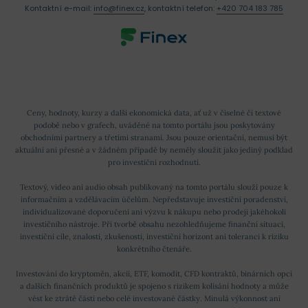
Kontaktní e-mail:
info@finex.cz
, kontaktní telefon:
+420 704 183 785
Ceny, hodnoty, kurzy a další ekonomická data, ať už v číselné či textové
podobě nebo v grafech, uváděné na tomto portálu jsou poskytovány
obchodními partnery a třetími stranami. Jsou pouze orientační, nemusí být
aktuální ani přesné a v žádném případě by neměly sloužit jako jediný podklad
pro investiční rozhodnutí.
Textový, video ani audio obsah publikovaný na tomto portálu slouží pouze k
informačním a vzdělávacím účelům. Nepředstavuje investiční poradenství,
individualizované doporučení ani výzvu k nákupu nebo prodeji jakéhokoli
investičního nástroje. Při tvorbě obsahu nezohledňujeme finanční situaci,
investiční cíle, znalosti, zkušenosti, investiční horizont ani toleranci k riziku
konkrétního čtenáře.
Investování do kryptoměn, akcií, ETF, komodit, CFD kontraktů, binárních opcí
a dalších finančních produktů je spojeno s rizikem kolísání hodnoty a může
vést ke ztrátě části nebo celé investované částky. Minulá výkonnost ani