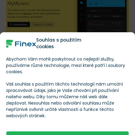
Souhlas s použitím
cookies
My Monero
Abychom Vám mohli poskytnout co nejlepší služby,
používáme různé technologie, mezi které patří i soubory
Peněženka vytvořená jedním ze zakladatelů projektu
cookies.
Monero. Je dostupná pro Mac, Windows, Linux, iOS.
Váš souhlas s použitím těchto technologií nám umožní
Také je možné využít
peněženku přímo v prohlížeči
. I
zpracovávat údaje, jako je Vaše chování při používání
našeho webu. Díky tomu můžeme náš web dále
zde se bohužel musíte zaměřit na nějaký z mnoha
zlepšovat. Nesouhlas nebo odvolání souhlasu může
serverů provozovanými autory peněženky.
nepříznivě ovlivnit určité vlastnosti a funkce těchto
webových stránek.
Cold wallet