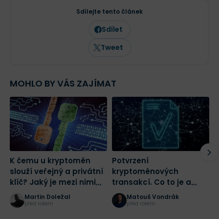
než deset let a dlouhodobě se věnuje
analýze tradičních i kryptoměnových
Sdílejte tento článek
trhů. Ve Finexu působí jako šéfredaktor a
zaměřuje se na investování,
Sdílet
makroekonomii a aktuální dění na
finančních trzích.
Tweet
MOHLO BY VÁS ZAJÍMAT
K čemu u kryptoměn
Potvrzení
B
slouží veřejný a privátní
kryptoměnových
C
klíč? Jaký je mezi nimi
transakcí. Co to je a
p
rozdíl?
proč transakce čekají
Martin Doležal
Matouš Vondrák
na potvrzení?
před rokem
před rokem