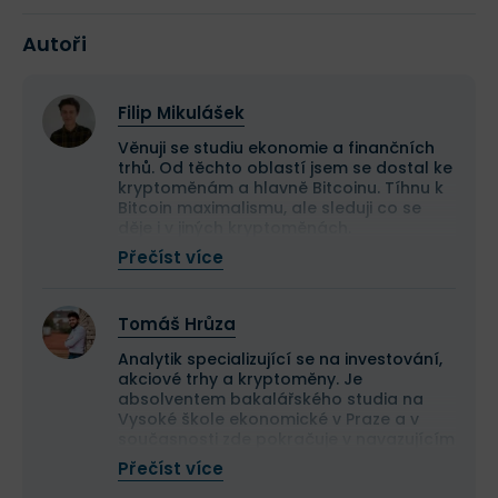
Autoři
Filip Mikulášek
Věnuji se studiu ekonomie a finančních
trhů. Od těchto oblastí jsem se dostal ke
kryptoměnám a hlavně Bitcoinu. Tíhnu k
Bitcoin maximalismu, ale sleduji co se
děje i v jiných kryptoměnách.
Snažím se co nejlépe pochopit
Přečíst více
technologickou část Bitcoinu, ale
neopomíjet při tom i jeho dopady na
společnost a přemýšlení lidí.
Tomáš Hrůza
Analytik specializující se na investování,
akciové trhy a kryptoměny. Je
absolventem bakalářského studia na
Vysoké škole ekonomické v Praze a v
současnosti zde pokračuje v navazujícím
magisterském studiu.
Přečíst více
Na finančních trzích se pohybuje již více