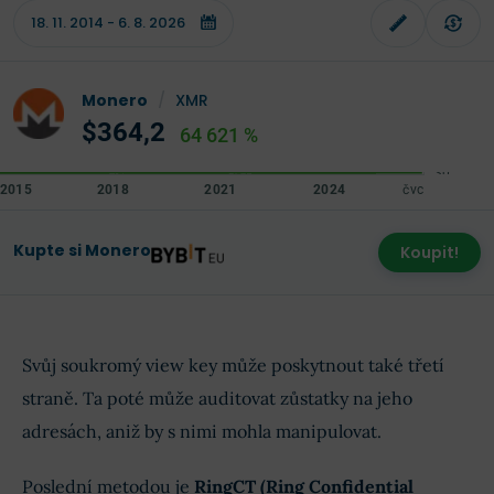
Monero
/
XMR
$364,2
64 621 %
Kupte si Monero
Koupit!
Svůj soukromý view key může poskytnout také třetí
straně. Ta poté může auditovat zůstatky na jeho
adresách, aniž by s nimi mohla manipulovat.
Poslední metodou je
RingCT (Ring Confidential