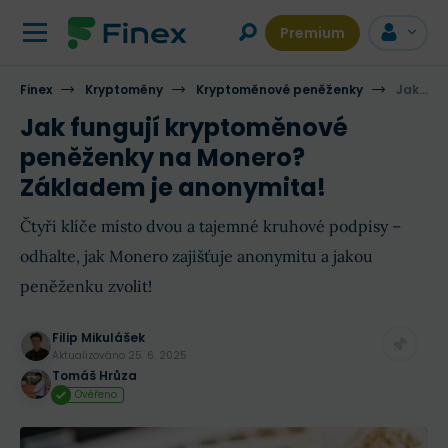
Premium
Finex
Kryptoměny
Kryptoměnové peněženky
Jak fungují kryptoměnové peněženky na Monero? Základem je anonymita!
Jak fungují kryptoměnové
peněženky na Monero?
Základem je anonymita!
Čtyři klíče místo dvou a tajemné kruhové podpisy –
odhalte, jak Monero zajišťuje anonymitu a jakou
peněženku zvolit!
Filip Mikulášek
Aktualizováno
25. 6. 2025
Tomáš Hrůza
Ověřeno