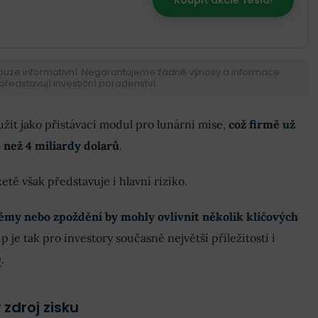
pouze informativní. Negarantujeme žádné výnosy a informace
ředstavují investiční poradenství.
užít jako přistávací modul pro lunární mise,
což firmě už
 než 4 miliardy dolarů
.
ketě však představuje i hlavní riziko.
émy nebo zpoždění by mohly ovlivnit několik klíčových
ip je tak pro investory současně největší příležitostí i
O
.
 zdroj zisku