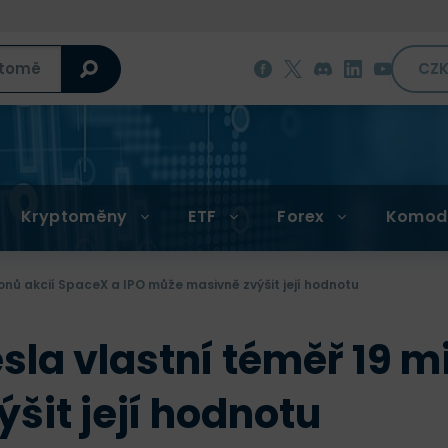
CZ
Kryptoměny
ETF
Forex
Komod
ionů akcií SpaceX a IPO může masivně zvýšit její hodnotu
esla vlastní téměř 19 m
šit její hodnotu