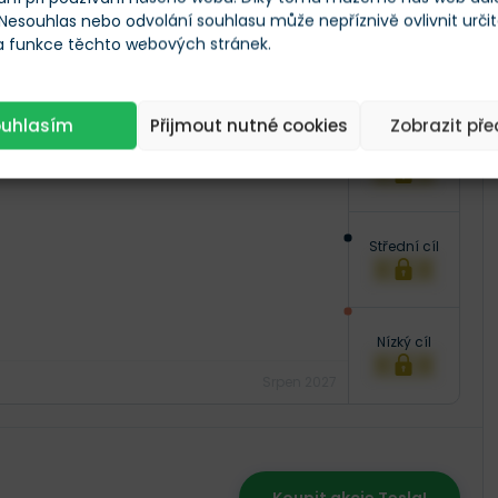
 Nesouhlas nebo odvolání souhlasu může nepříznivě ovlivnit urči
$320,5
 a funkce těchto webových stránek.
Aktuální cena
ouhlasím
Přijmout nutné cookies
Zobrazit př
Následujících 12 měsíců
Vysoký cíl
XXX
Střední cíl
XXX
Nízký cíl
XXX
Srpen 2027
Koupit akcie Tesla!