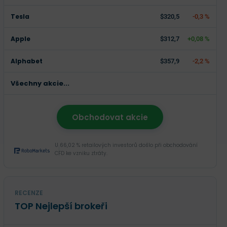
Tesla
$320,5
-0,3 %
Apple
$312,7
+0,08 %
Alphabet
$357,9
-2,2 %
Všechny akcie...
Obchodovat akcie
U 66,02 % retailových investorů došlo při obchodování
CFD ke vzniku ztráty.
RECENZE
TOP Nejlepší brokeři