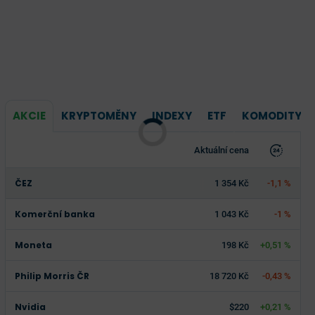
AKCIE
KRYPTOMĚNY
INDEXY
ETF
KOMODITY
Aktuální cena
ČEZ
1 354 Kč
-1,1 %
Komerční banka
1 043 Kč
-1 %
Moneta
198 Kč
+0,51 %
Philip Morris ČR
18 720 Kč
-0,43 %
Nvidia
$220
+0,21 %