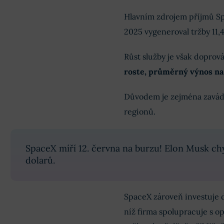
Hlavním zdrojem příjmů Spac
2025 vygeneroval tržby 11,4
Růst služby je však doprov
roste, průměrný výnos na
Důvodem je zejména zavádě
regionů.
SpaceX míří 12. června na burzu! Elon Musk chys
dolarů.
SpaceX zároveň investuje d
níž firma spolupracuje s 