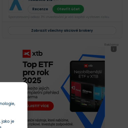
Recenze
Otevřít účet
Sponzorovaný odkaz. Při investování je váš kapitál vystaven riziku.
Zobrazit všechny akciové brokery
Reklama
i
nologie,
jako je
e