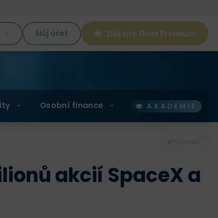
K
Můj účet
Získejte Finex Premium
ity
Osobní finance
AKADEMIE
ilionů akcií SpaceX a