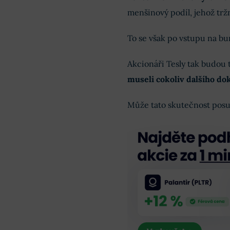
menšinový podíl, jehož trž
To se však po vstupu na bu
Akcionáři Tesly tak budou 
museli cokoliv dalšího do
Může tato skutečnost posu