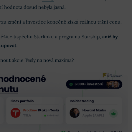
ní hodnota dosud nebyla jasná.
rzu změní a investice konečně získá reálnou tržní cenu.
těžit z úspěchu Starlinku a programu Starship,
aniž by
kupovat
.
nout akcie Tesly na nová maxima?