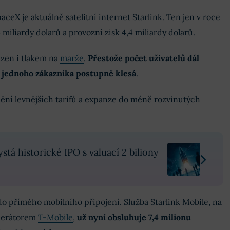
eX je aktuálně satelitní internet Starlink. Ten jen v roce
 miliardy dolarů a provozní zisk 4,4 miliardy dolarů.
ázen i tlakem na
marže
.
Přestože počet uživatelů dál
 jednoho zákazníka postupně klesá
.
ní levnějších tarifů a expanze do méně rozvinutých
tá historické IPO s valuací 2 biliony
o přímého mobilního připojení. Služba Starlink Mobile, na
operátorem
T-Mobile
,
už nyní obsluhuje 7,4 milionu