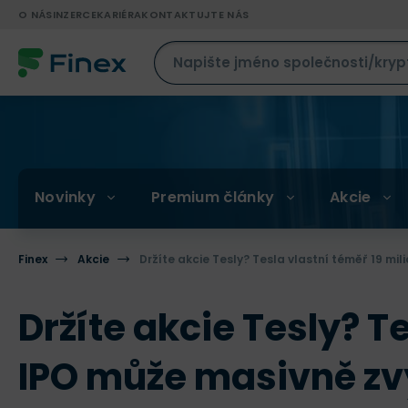
O NÁS
INZERCE
KARIÉRA
KONTAKTUJTE NÁS
Novinky
Premium články
Akcie
Finex
Akcie
Držíte akcie Tesly? Tesla vlastní téměř 19 mil
Držíte akcie Tesly? T
IPO může masivně zvý