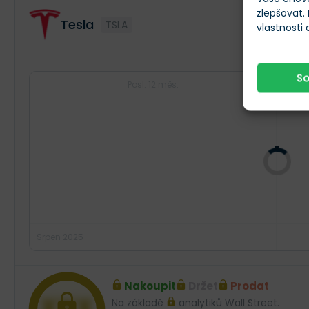
zlepšovat.
Tesla
TSLA
vlastnosti
S
Posl. 12 měs.
Srpen 2025
Nakoupit
Držet
Prodat
XXX
Na základě
analytiků Wall Street.