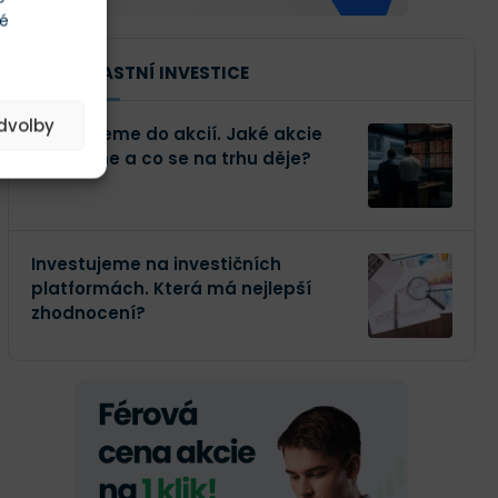
té
NAŠE VLASTNÍ INVESTICE
edvolby
Investujeme do akcií. Jaké akcie
kupujeme a co se na trhu děje?
Investujeme na investičních
platformách. Která má nejlepší
zhodnocení?