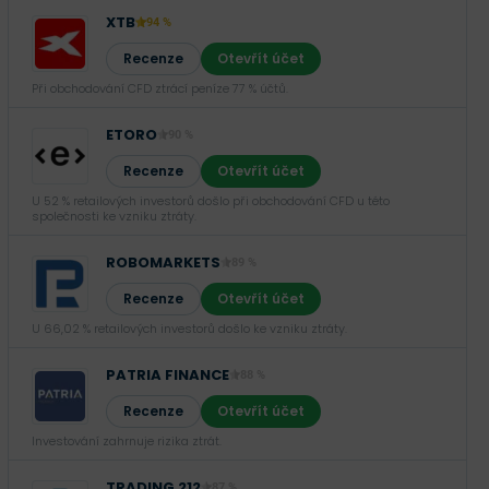
XTB
94 %
Recenze
Otevřít účet
Při obchodování CFD ztrácí peníze 77 % účtů.
ETORO
90 %
Recenze
Otevřít účet
U 52 % retailových investorů došlo při obchodování CFD u této
společnosti ke vzniku ztráty.
ROBOMARKETS
89 %
Recenze
Otevřít účet
U 66,02 % retailových investorů došlo ke vzniku ztráty.
PATRIA FINANCE
88 %
Recenze
Otevřít účet
Investování zahrnuje rizika ztrát.‎
TRADING 212
87 %