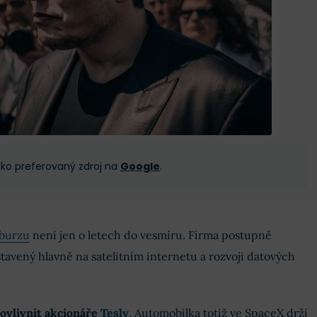
 jako preferovaný zdroj na
Google
.
 burzu
není jen o letech do vesmíru. Firma postupně
tavený hlavně na satelitním internetu a rozvoji datových
ovlivnit akcionáře
Tesly
. Automobilka totiž ve SpaceX drží