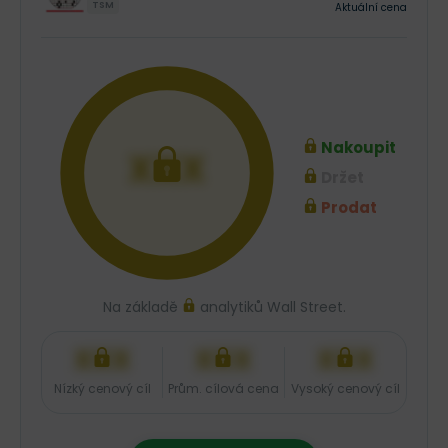
TSM
Aktuální cena
Nakoupit
XXX
Držet
Prodat
Na základě
analytiků Wall Street.
XXX
XXX
XXX
Nízký cenový cíl
Prům. cílová cena
Vysoký cenový cíl