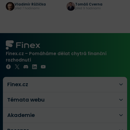
růstu dividendy
zaplatit?
t
Vladimír Růžička
Tomáš Cverna
před 7 hodinami
před 9 hodinami
Finex.cz – Pomáháme dělat chytrá finanční
rozhodnutí
Finex.cz
Témata webu
Akademie