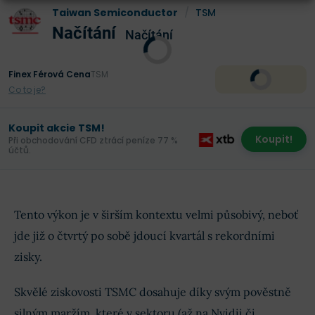
Taiwan Semiconductor
/
TSM
Načítání
Načítání
Finex Férová Cena
TSM
Co to je?
Koupit akcie TSM!
Koupit!
Při obchodování CFD ztrácí peníze 77 %
účtů.
Tento výkon je v širším kontextu velmi působivý, neboť
jde již o čtvrtý po sobě jdoucí kvartál s rekordními
zisky.
Skvělé ziskovosti TSMC dosahuje díky svým pověstně
silným maržím, které v sektoru (až na Nvidii či