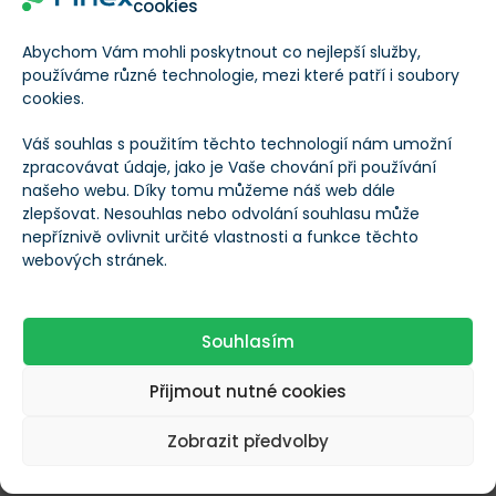
cookies
Kvartální výsledky za 1. čtvrtletí fiskálního roku 2026
(zveřejněné 15. dubna) byly přinejmenším působivé.
Abychom Vám mohli poskytnout co nejlepší služby,
používáme různé technologie, mezi které patří i soubory
cookies.
Tržby meziročně
vzrostly přibližně o 40 %
na 35,98
miliardy USD, a mírně tak překonaly očekávání
Váš souhlas s použitím těchto technologií nám umožní
zpracovávat údaje, jako je Vaše chování při používání
analytiků.
našeho webu. Díky tomu můžeme náš web dále
zlepšovat. Nesouhlas nebo odvolání souhlasu může
Upravený zisk na akcii meziročně
vzrostl o
nepříznivě ovlivnit určité vlastnosti a funkce těchto
webových stránek.
rekordních 63 %
na 3,50 USD. Očekávanou hodnotu
3,30 USD na akcii tak TSMC překonala o více než 6 %.
Souhlasím
Vývoj ceny akcií TSM od začátku roku 2026
Přijmout nutné cookies
Zobrazit předvolby