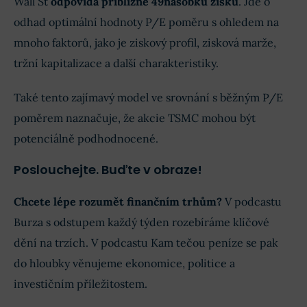
Wall St
odpovídá přibližně 49násobku zisků
. Jde o
odhad optimální hodnoty P/E poměru s ohledem na
mnoho faktorů, jako je ziskový profil, zisková marže,
tržní kapitalizace a další charakteristiky.
Také tento zajímavý model ve srovnání s běžným P/E
poměrem naznačuje, že akcie TSMC mohou být
potenciálně podhodnocené.
Poslouchejte. Buďte v obraze!
Chcete lépe rozumět finančním trhům?
V podcastu
Burza s odstupem každý týden rozebíráme klíčové
dění na trzích. V podcastu Kam tečou peníze se pak
do hloubky věnujeme ekonomice, politice a
investičním příležitostem.