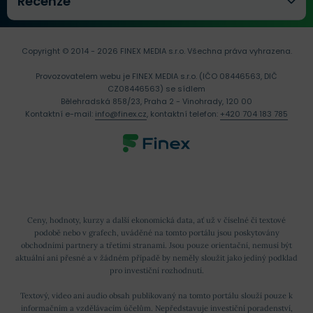
Recenze
Copyright © 2014 - 2026 FINEX MEDIA s.r.o.
Všechna práva vyhrazena.
Provozovatelem webu je FINEX MEDIA s.r.o. (IČO 08446563, DIČ
CZ08446563) se sídlem
Bělehradská 858/23, Praha 2 - Vinohrady, 120 00
Kontaktní e-mail:
info@finex.cz
, kontaktní telefon:
+420 704 183 785
Ceny, hodnoty, kurzy a další ekonomická data, ať už v číselné či textové
podobě nebo v grafech, uváděné na tomto portálu jsou poskytovány
obchodními partnery a třetími stranami. Jsou pouze orientační, nemusí být
aktuální ani přesné a v žádném případě by neměly sloužit jako jediný podklad
pro investiční rozhodnutí.
Textový, video ani audio obsah publikovaný na tomto portálu slouží pouze k
informačním a vzdělávacím účelům. Nepředstavuje investiční poradenství,