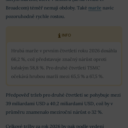
Broadcom) téměř nemají obdoby. Také
marže
navíc
pozoruhodně rychle rostou.
INFO
Hrubá marže v prvním čtvrtletí roku 2026 dosáhla
66,2 %, což představuje značný nárůst oproti
loňským 58,8 %. Pro druhé čtvrtletí TSMC
očekává hrubou marži mezi 65,5 % a 67,5 %.
Předpověď tržeb pro druhé čtvrtletí se pohybuje mezi
39 miliardami USD a 40,2 miliardami USD, což by v
průměru znamenalo meziroční nárůst o 32 %.
Celkové tržby za rok 2026 by pak podle vedení