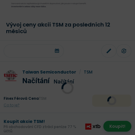
Vývoj ceny akcií TSM za posledních 12
měsíců
Taiwan Semiconductor
/
TSM
Načítání
Načítání
Finex Férová Cena
TSM
Co to je?
Koupit akcie TSM!
Koupit!
Při obchodování CFD ztrácí peníze 77 %
účtů.