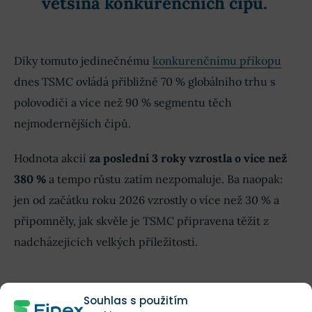
většina konkurenčních čipů.
Díky tomuto jedinečnému
konkurenčnímu příkopu
dnes TSMC ovládá přibližně 70 % globálního trhu s
polovodiči a více než 90 % segmentu těch
nejmodernějších čipů.
Hodnota akcií
za poslední 3 roky vzrostla o více než
380 %
a tempo růstu zatím nezpomaluje. Ba naopak:
jen od začátku roku 2026 vzrostly o více než 30 % a
připomněly, jak skvěle je TSMC připravena těžit z
nadcházejících velkých příležitostí.
Mimořádně silný kvartál
Souhlas s použitím