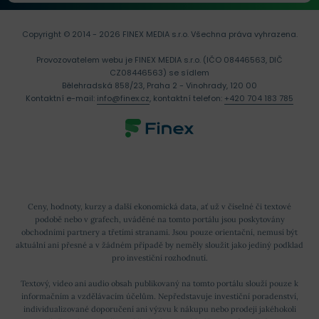
Copyright © 2014 - 2026 FINEX MEDIA s.r.o.
Všechna práva vyhrazena.
Provozovatelem webu je FINEX MEDIA s.r.o. (IČO 08446563, DIČ
CZ08446563) se sídlem
Bělehradská 858/23, Praha 2 - Vinohrady, 120 00
Kontaktní e-mail:
info@finex.cz
, kontaktní telefon:
+420 704 183 785
Ceny, hodnoty, kurzy a další ekonomická data, ať už v číselné či textové
podobě nebo v grafech, uváděné na tomto portálu jsou poskytovány
obchodními partnery a třetími stranami. Jsou pouze orientační, nemusí být
aktuální ani přesné a v žádném případě by neměly sloužit jako jediný podklad
pro investiční rozhodnutí.
Textový, video ani audio obsah publikovaný na tomto portálu slouží pouze k
informačním a vzdělávacím účelům. Nepředstavuje investiční poradenství,
individualizované doporučení ani výzvu k nákupu nebo prodeji jakéhokoli