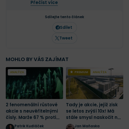
Přečíst více
Na finančních trzích se pohybuje již více
než deset let a dlouhodobě se věnuje
analýze tradičních i kryptoměnových
Sdílejte tento článek
trhů. Ve Finexu působí jako šéfredaktor a
zaměřuje se na investování,
Sdílet
makroekonomii a aktuální dění na
finančních trzích.
Tweet
MOHLO BY VÁS ZAJÍMAT
ANALÝZA
PREMIUM
ANALÝZA
2 fenomenální růstové
Tady je akcie, jejíž zisk
Š
akcie s neuvěřitelnými
se letos zvýší 10x! Má
S
čísly. Marže 67 % proti
stále smysl naskočit na
p
růstu tržeb o 684 %.
jednu z nejlepších sázek
d
Patrik Kudláček
Jan Maňaska