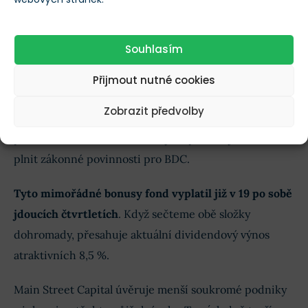
Souhlasím
Vývoj výplaty dividend u Main Street Capital
Přijmout nutné cookies
Naopak, její výše od vstupu na burzu vzrostla o 160 %.
Zobrazit předvolby
Doplňkové čtvrtletní výplaty přicházejí na řadu tehdy,
pokud to stav financí umožňuje, a pomáhají fondu
plnit zákonné povinnosti pro BDC.
Tyto mimořádné bonusy fond vyplatil již v 19 po sobě
jdoucích čtvrtletích
. Když sečteme obě složky
dohromady, přesahuje aktuální dividendový výnos
atraktivních 8,5 %.
Main Street Capital úvěruje menší soukromé podniky