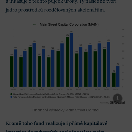
a inkasuje z těchto půjček úroky. Ty následně tvoří
jádro prostředků rozdělovaných akcionářům.
Finanční výsledky Main Street Capital
Kromě toho fond realizuje i přímé kapitálové
investice do vybraných společností ve svém