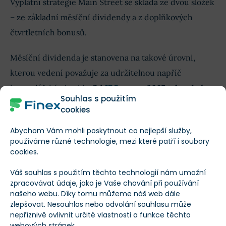
Výplatní strategie Main Street se skládá ze dvou složek
– ze základní měsíční dividendy a z doplňkových
čtvrtletních bonusů.
Měsíční dividenda je stanovena na takové úrovni,
kterou vedení považuje za udržitelnou napříč
hospodářskými cykly.
Od
IPO
v roce 2007 tak nebyla
Souhlas s použitím
nikdy snížena
.
cookies
Abychom Vám mohli poskytnout co nejlepší služby,
používáme různé technologie, mezi které patří i soubory
cookies.
Váš souhlas s použitím těchto technologií nám umožní
zpracovávat údaje, jako je Vaše chování při používání
našeho webu. Díky tomu můžeme náš web dále
zlepšovat. Nesouhlas nebo odvolání souhlasu může
nepříznivě ovlivnit určité vlastnosti a funkce těchto
webových stránek.