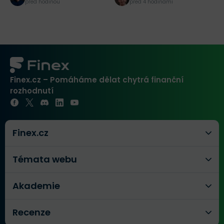
Která je lepší?
na AI?
m
před hodinou
před 4 hodinami
Finex.cz – Pomáháme dělat chytrá finanční
rozhodnutí
Finex.cz
Témata webu
Akademie
Recenze