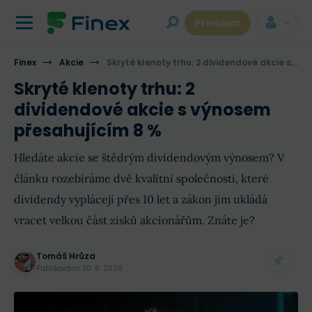
Premium
Finex
Akcie
Skryté klenoty trhu: 2 dividendové akcie s výnosem přesahujícím 8 %
Skryté klenoty trhu: 2
dividendové akcie s výnosem
přesahujícím 8 %
Hledáte akcie se štědrým dividendovým výnosem? V
článku rozebíráme dvě kvalitní společnosti, které
dividendy vyplácejí přes 10 let a zákon jim ukládá
vracet velkou část zisků akcionářům. Znáte je?
Tomáš Hrůza
Publikováno
30. 6. 2026