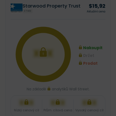
$15,92
Starwood Property Trust
STWD
Aktuální cena
Nakoupit
XXX
Držet
Prodat
Na základě
analytiků Wall Street.
XXX
XXX
XXX
Nízký cenový cíl
Prům. cílová cena
Vysoký cenový cíl