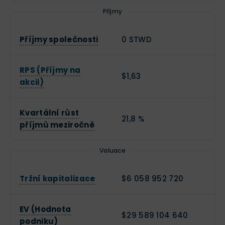
Příjmy
Příjmy společnosti
0 STWD
RPS (Příjmy na
$1,63
akcii)
Kvartální růst
21,8 %
příjmů meziročně
Valuace
Tržní kapitalizace
$6 058 952 720
EV (Hodnota
$29 589 104 640
podniku)