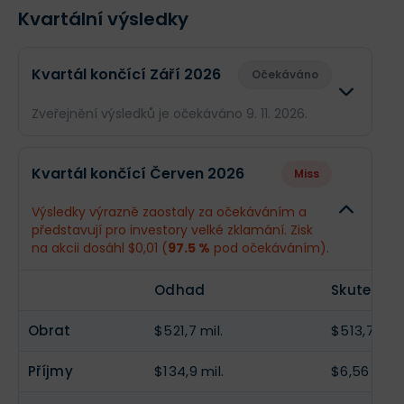
Kvartální výsledky
Kvartál končící Září 2026
Očekáváno
Zveřejnění výsledků je očekáváno 9. 11. 2026.
Odhad
Skutečn
Kvartál končící Červen 2026
Miss
Obrat
$537,1 mil.
--
Výsledky výrazně zaostaly za očekáváním a
představují pro investory velké zklamání. Zisk
Příjmy
$143,7 mil.
--
na akcii dosáhl $0,01 (
97.5 %
pod očekáváním).
EPS
$0,43
--
Odhad
Skutečno
Obrat
$521,7 mil.
$513,7 mil.
Příjmy
$134,9 mil.
$6,56 mil.