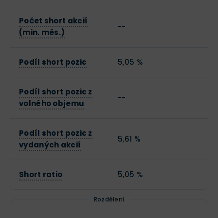
Počet short akcií
--
(min. měs.)
Podíl short pozic
5,05 %
Podíl short pozic z
--
volného objemu
Podíl short pozic z
5,61 %
vydaných akcií
Short ratio
5,05 %
Rozdělení