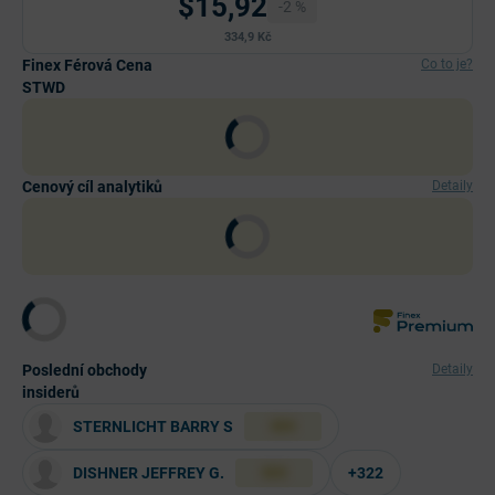
$15,92
-2 %
334,9 Kč
Finex Férová Cena
Co to je?
STWD
Cenový cíl analytiků
Detaily
Poslední obchody
Detaily
insiderů
STERNLICHT BARRY S
XXX
DISHNER JEFFREY G.
+322
XXX