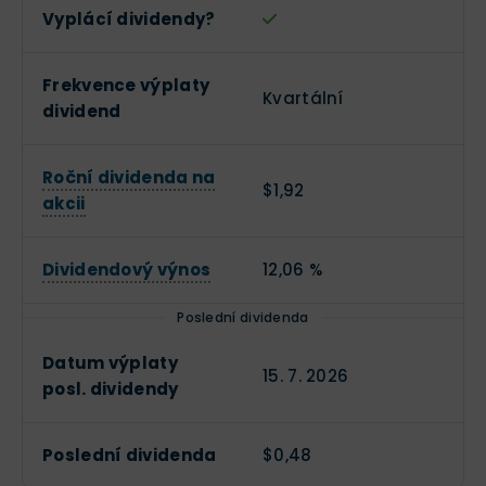
Vyplácí dividendy?
Frekvence výplaty
Kvartální
dividend
Roční dividenda na
$1,92
akcii
Dividendový výnos
12,06 %
Poslední dividenda
Datum výplaty
15. 7. 2026
posl. dividendy
Poslední dividenda
$0,48