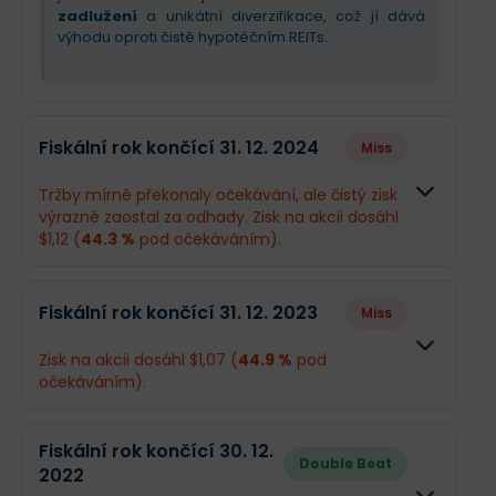
zadlužení
a unikátní diverzifikace, což jí dává
výhodu oproti čistě hypotéčním REITs.
Fiskální rok končící 31. 12. 2024
Miss
Tržby mírně překonaly očekávání, ale čistý zisk
výrazně zaostal za odhady. Zisk na akcii dosáhl
$1,12 (
44.3 %
pod očekáváním).
Odhad
Skutečno
Fiskální rok končící 31. 12. 2023
Miss
Obrat
$1,96 mld.
$2,04 mld.
Zisk na akcii dosáhl $1,07 (
44.9 %
pod
očekáváním).
Příjmy
$677,6 mil.
$359,9 mil
Odhad
Skutečno
EPS
$2,01
$1,12
Fiskální rok končící 30. 12.
Double Beat
2022
Obrat
$2,13 mld.
$2,05 mld.