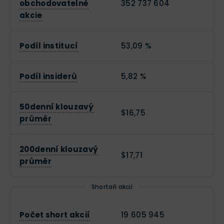
obchodovatelné
352 737 604
akcie
Podíl institucí
53,09 %
Podíl insiderů
5,82 %
50denní klouzavý
$16,75
průměr
200denní klouzavý
$17,71
průměr
Shortaři akcií
Počet short akcií
19 605 945