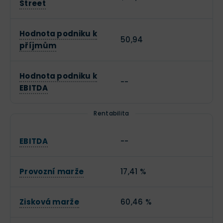
Street
Hodnota podniku k
50,94
příjmům
Hodnota podniku k
--
EBITDA
Rentabilita
EBITDA
--
Provozní marže
17,41 %
Zisková marže
60,46 %