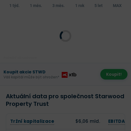
1 týd.
1 měs.
3 měs.
1 rok
5 let
MAX
Poslední aktualizace:
Koupit akcie STWD
Koupit!
Váš kapitál může být ohrožen*
Aktuální data pro společnost Starwood
Property Trust
Tržní kapitalizace
$6,06 mld.
EBITDA