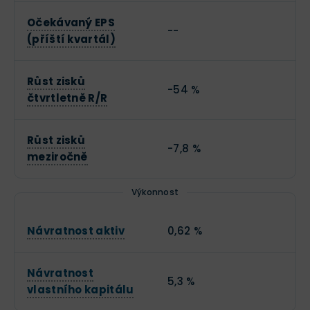
Očekávaný EPS
--
(příští kvartál)
Růst zisků
-54 %
čtvrtletně R/R
Růst zisků
-7,8 %
meziročně
Výkonnost
Návratnost aktiv
0,62 %
Návratnost
5,3 %
vlastního kapitálu