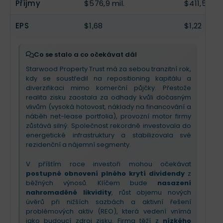
Příjmy
$576,9 mil.
$411,5 mil.
infrastruktury a stabilizaci komerčních úvěrů.
potenciál pro růst v roce 2026
.
Pro nadcházející kvartál by investoři měli očekávat
EPS
$1,68
$1,22
postupné nasazování kapitálu a růst výnosů z
pronájmů. Firma těží z klesajících sazeb a silné
bilance, což jí umožňuje udržet dividendu. Příběh
Co se stalo a co očekávat dál
se nyní mění z defenzivního vyčkávání na
Starwood Property Trust má za sebou tranzitní rok,
ofenzivní škálování nových byznysů
a
kdy se soustředil na repositioning kapitálu a
postupné řešení starších problematických úvěrů.
diverzifikaci mimo komerční půjčky. Přestože
realita zisku zaostala za odhady kvůli dočasným
vlivům (vysoká hotovost, náklady na financování a
náběh net-lease portfolia), provozní motor firmy
zůstává silný. Společnost rekordně investovala do
energetické infrastruktury a stabilizovala své
rezidenční a nájemní segmenty.
V příštím roce investoři mohou očekávat
postupné obnovení plného krytí dividendy
z
běžných výnosů. Klíčem bude
nasazení
nahromaděné likvidity
, růst objemu nových
úvěrů při nižších sazbách a aktivní řešení
problémových aktiv (REO), která vedení vnímá
jako budoucí zdroj zisku. Firma těží z
nízkého