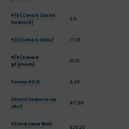
P/B (Cena k účetní
0,9
hodnotě)
P/E (Cena k zisku)
17,06
P/S (Cena k
10,61
příjmům)
Forward P/E
8,49
Účetní hodnota na
$17,98
akcii
Cílová cena Wall
$20,25