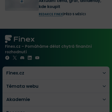
Aktuální cena, graf, dividendy,
kde koupit
REDAKCE FINEX
|
PŘED 5 MĚSÍCI
Finex.cz – Pomáháme dělat chytrá finanční
rozhodnutí
Finex.cz
Témata webu
Akademie