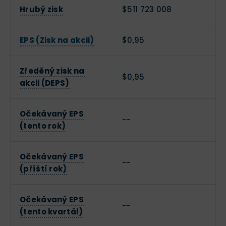
Hrubý zisk
$511 723 008
EPS (Zisk na akcii)
$0,95
Zředěný zisk na
$0,95
akcii (DEPS)
Očekávaný EPS
--
(tento rok)
Očekávaný EPS
--
(příští rok)
Očekávaný EPS
--
(tento kvartál)