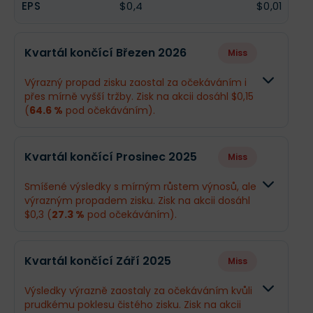
EPS
$0,4
$0,01
Kvartál končící Březen 2026
Miss
Výrazný propad zisku zaostal za očekáváním i
přes mírně vyšší tržby. Zisk na akcii dosáhl $0,15
(
64.6 %
pod očekáváním).
Odhad
Skutečno
Kvartál končící Prosinec 2025
Miss
Obrat
$496,3 mil.
$513,1 mil.
Smíšené výsledky s mírným růstem výnosů, ale
výrazným propadem zisku. Zisk na akcii dosáhl
Příjmy
$143 mil.
$51,88 mil.
$0,3 (
27.3 %
pod očekáváním).
EPS
$0,42
$0,15
Odhad
Skutečno
Kvartál končící Září 2025
Miss
Obrat
$503,2 mil.
$506,2 mil
Co se stalo a co očekávat dál
Výsledky výrazně zaostaly za očekáváním kvůli
Starwood Property Trust má za sebou náročné
prudkému poklesu čistého zisku. Zisk na akcii
Příjmy
$139,2 mil.
$96,92 mil.