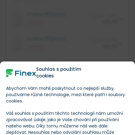
$88,88 mil.
Role insidera
Jméno Příjmení
1. ledna 2025
Jméno společnosti
XX XXX akcií
$88,88
Prodej
$88,88 mil.
Role insidera
Jméno Příjmení
1. ledna 2025
Jméno společnosti
XX XXX akcií
$88,88
Prodej
$88,88 mil.
Role insidera
Jméno Příjmení
1. ledna 2025
Jméno společnosti
XX XXX akcií
Souhlas s použitím
$88,88
Prodej
cookies
$88,88 mil.
Role insidera
Abychom Vám mohli poskytnout co nejlepší služby,
Jméno společnosti
XX XXX akcií
používáme různé technologie, mezi které patří i soubory
cookies.
Popis společnosti Starwood Property Trust
Váš souhlas s použitím těchto technologií nám umožní
zpracovávat údaje, jako je Vaše chování při používání
Starwood Property Trust je americká společnost
našeho webu. Díky tomu můžeme náš web dále
zlepšovat. Nesouhlas nebo odvolání souhlasu může
investující do nemovitostí (REIT), která poskytuje