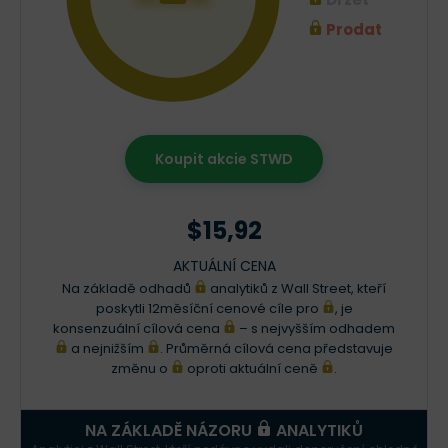
Prodat
Koupit akcie STWD
$15,92
AKTUÁLNÍ CENA
Na základě odhadů
analytiků z Wall Street, kteří
poskytli 12měsíční cenové cíle pro
, je
konsenzuální cílová cena
– s nejvyšším odhadem
a nejnižším
. Průměrná cílová cena představuje
změnu o
oproti aktuální ceně
.
NA ZÁKLADĚ NÁZORU
ANALYTIKŮ