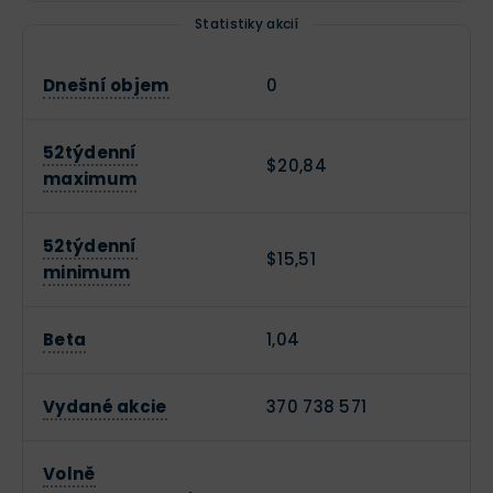
Statistiky akcií
Dnešní objem
0
52týdenní
$20,84
maximum
52týdenní
$15,51
minimum
Beta
1,04
Vydané akcie
370 738 571
Volně