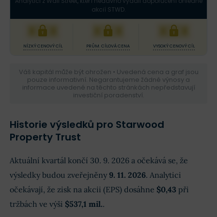
Analytici z Wall Street, kteří nedávno vydali doporučení ohledně
akcií STWD.
XXX
XXX
XXX
NÍZKÝ CENOVÝ CÍL
PRŮM. CÍLOVÁ CENA
VYSOKÝ CENOVÝ CÍL
Váš kapitál může být ohrožen • Uvedená cena a graf jsou
pouze informativní. Negarantujeme žádné výnosy a
informace uvedené na těchto stránkách nepředstavují
investiční poradenství.
Historie výsledků pro Starwood
Property Trust
Aktuální kvartál končí 30. 9. 2026 a očekává se, že
výsledky budou zveřejněny
9. 11. 2026
. Analytici
očekávají, že zisk na akcii (EPS) dosáhne
$0,43
při
tržbách ve výši
$537,1 mil.
.