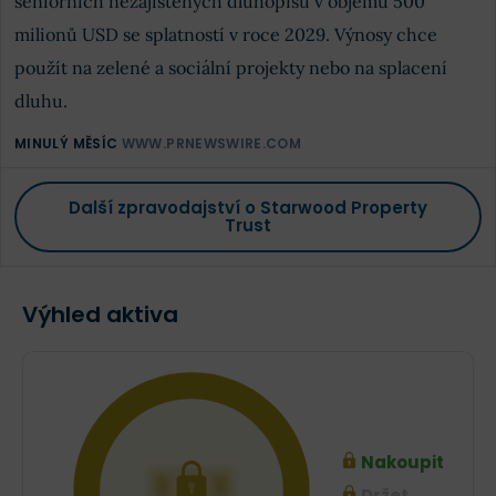
seniorních nezajištěných dluhopisů v objemu 500
milionů USD se splatností v roce 2029. Výnosy chce
použít na zelené a sociální projekty nebo na splacení
dluhu.
MINULÝ MĚSÍC
WWW.PRNEWSWIRE.COM
Další zpravodajství o Starwood Property
Trust
Výhled aktiva
Nakoupit
XXX
Držet