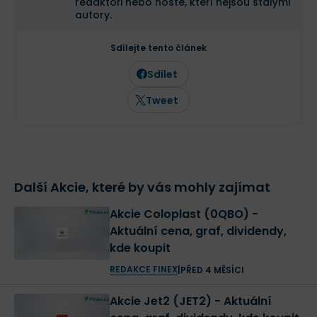
redaktoři nebo hosté, kteří nejsou stálými
autory.
Sdílejte tento článek
Sdílet
Tweet
Další Akcie, které by vás mohly zajímat
Akcie Coloplast (0QBO) -
Aktuální cena, graf, dividendy,
kde koupit
REDAKCE FINEX
|
PŘED 4 MĚSÍCI
Akcie Jet2 (JET2) - Aktuální