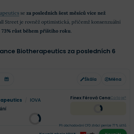
rapeutics
se
za posledních šest měsíců více než
ll Street je rovněž optimistická, přičemž konsenzuální
í
73% růst během příštího roku
.
vance Biotherapeutics za posledních 6
Škála
Měna
Finex Férová Cena
Co to je?
rapeutics
/
IOVA
ání
Při obchodování CFD ztrácí peníze 77 % účtů.