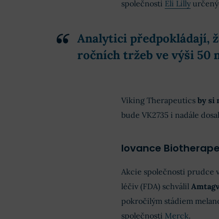
společnosti
Eli Lilly
určenýc
Analytici předpokládají, 
ročních tržeb ve výši 50 
Viking Therapeutics
by si
bude VK2735 i nadále dosa
Iovance Biotherape
Akcie společnosti prudce v
léčiv (FDA) schválil
Amtagv
pokročilým stádiem melano
společnosti
Merck
.