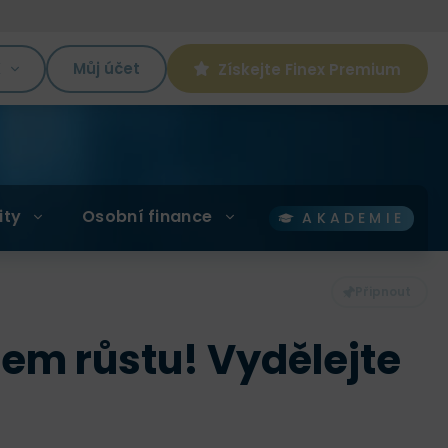
K
Můj účet
Získejte Finex Premium
ity
Osobní finance
AKADEMIE
lem růstu! Vydělejte