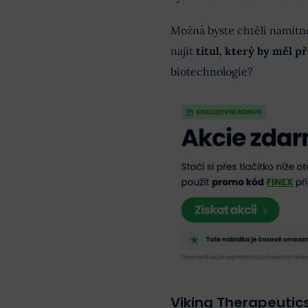
Možná byste chtěli namítnou
najít
titul, který by měl p
biotechnologie?
Viking Therapeutic