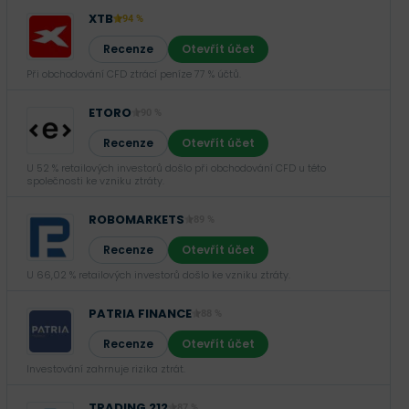
XTB
94 %
Recenze
Otevřít účet
Při obchodování CFD ztrácí peníze 77 % účtů.
ETORO
90 %
Recenze
Otevřít účet
U 52 % retailových investorů došlo při obchodování CFD u této
společnosti ke vzniku ztráty.
ROBOMARKETS
89 %
Recenze
Otevřít účet
U 66,02 % retailových investorů došlo ke vzniku ztráty.
PATRIA FINANCE
88 %
Recenze
Otevřít účet
Investování zahrnuje rizika ztrát.‎
TRADING 212
87 %