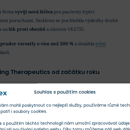
á firma
vyvíjí nová léčiva
pro pacienty trpící
ími poruchami. Nedávno se pochlubila výsledky druhé
a na
lék proti obezitě
s názvem VK2735.
s
prudce vzrostly o více než 300 %
a dosáhla
tržní
larů.
king Therapeutics od začátku roku
Škála
Měna
Souhlas s použitím cookies
m mohli poskytnout co nejlepší služby, používáme různé tech
Finex Férová Cena
Co to je?
patří i soubory cookies.
utics
/
VKTX
ání
s s použitím těchto technologií nám umožní zpracovávat údaje, 
ání při používání našeho webu. Díky tomu můžeme náš web dál