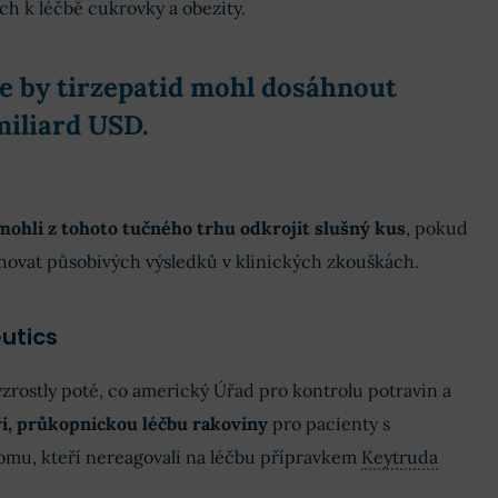
h k léčbě cukrovky a obezity.
že by tirzepatid mohl dosáhnout
miliard USD.
 mohli z tohoto tučného trhu odkrojit slušný kus
, pokud
hovat působivých výsledků v klinických zkouškách.
utics
zrostly poté, co americký Úřad pro kontrolu potravin a
i, průkopnickou léčbu rakoviny
pro pacienty s
mu, kteří nereagovali na léčbu přípravkem
Keytruda