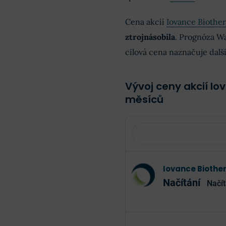
Cena akcií
Iovance Biothe
ztrojnásobila
. Prognóza Wa
cílová cena naznačuje dalš
Vývoj ceny akcií Io
měsíců
Iovance Biothe
Načítání
Načít