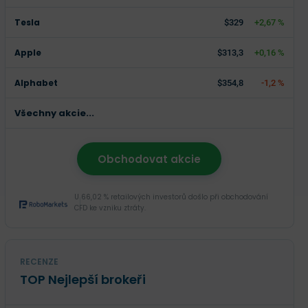
Tesla
$329
+2,67 %
Apple
$313,3
+0,16 %
Alphabet
$354,8
-1,2 %
Všechny akcie...
Obchodovat akcie
U 66,02 % retailových investorů došlo při obchodování
CFD ke vzniku ztráty.
RECENZE
TOP Nejlepší brokeři