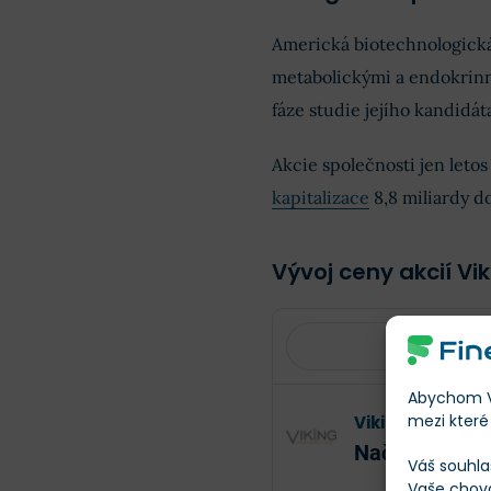
Americká biotechnologick
metabolickými a endokrinn
fáze studie jejího kandidát
Akcie společnosti jen leto
kapitalizace
8,8 miliardy do
Vývoj ceny akcií Vi
Abychom Vá
mezi které 
Viking Therape
Načítání
Načít
Váš souhla
Vaše chov