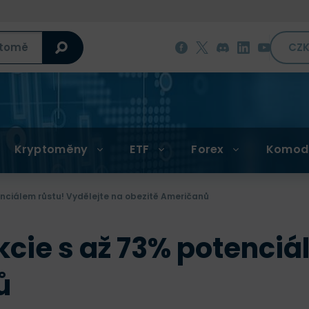
CZ
Kryptoměny
ETF
Forex
Komod
enciálem růstu! Vydělejte na obezitě Američanů
kcie s až 73% potenciá
ů