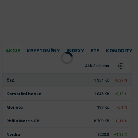
AKCIE
KRYPTOMĚNY
INDEXY
ETF
KOMODITY
Aktuální cena
ČEZ
1 354 Kč
-0,37 %
Komerční banka
1 046 Kč
+0,19 %
Moneta
197 Kč
-0,1 %
Philip Morris ČR
18 700 Kč
-0,11 %
Nvidia
$223,8
+1,98 %