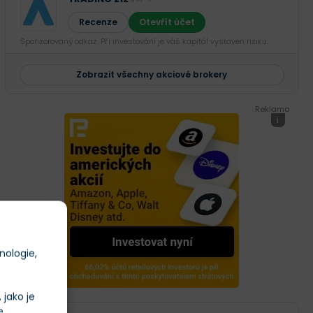
Recenze
Otevřít účet
Sponzorovaný odkaz. Při investování je váš kapitál vystaven riziku.
Zobrazit všechny akciové brokery
Reklama
i
nologie,
jako je
e