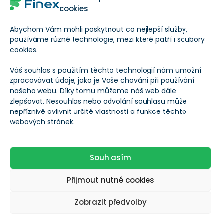
cookies
Abychom Vám mohli poskytnout co nejlepší služby,
používáme různé technologie, mezi které patří i soubory
cookies.
Váš souhlas s použitím těchto technologií nám umožní
zpracovávat údaje, jako je Vaše chování při používání
našeho webu. Díky tomu můžeme náš web dále
zlepšovat. Nesouhlas nebo odvolání souhlasu může
nepříznivě ovlivnit určité vlastnosti a funkce těchto
Vývoj ceny zlata od května 2019
webových stránek.
Souhlasím
Není otázkou, jestli zlato ještě poroste, ale jak dlouho a
na jakou výši se dostane. Jak to vidíte vy, co jste do
Přijmout nutné cookies
zlata již zainvestovali, jaký bude vývoj ceny zlata podle
Zobrazit předvolby
vás? Věříte, že obchodní válka Ameriky s Čínou v
kombinaci s hospodářskou krizí dokáže tlačit cenu