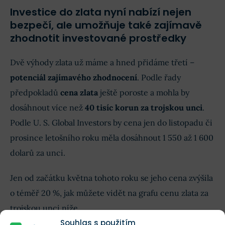
Investice do zlata nyní nabízí nejen
bezpečí, ale umožňuje také zajímavě
zhodnotit investované prostředky
Dvě výhody zlata už máme a hned přidáme třetí –
potenciál zajímavého zhodnocení
. Podle řady
předpokladů
cena zlata
ještě poroste a mohla by
dosáhnout více než
40 tisíc korun za trojskou unci
.
Podle U. S. Global Investors by cena jen do listopadu či
prosince letošního roku měla dosáhnout 1 550 až 1 600
dolarů za unci.
Jen od začátku května tohoto roku se jeho cena zvýšila
o téměř 20 %, jak můžete vidět na grafu cenu zlata za
trojskou unci níže.
Souhlas s použitím