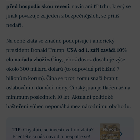
před hospodářskou recesí
, navíc ani IT trhu, který se
jinak považuje za jeden z bezpečnějších, se příliš
nedaří.
Na ceně zlata se značně podepisuje i americký
prezident Donald Trump.
USA od 1. záři zavádí 10%
clo na řadu zboží z Číny
, jehož dovoz dosahuje výše
okolo 300 miliard dolarů (to odpovídá přibližně 7
bilionům korun). Čína se proti tomu snaží bránit
oslabováním domácí měny. Čínský jüan je tlačen až na
minimum posledních 10 let. Aktuální politické
hašteření vůbec nepomáhá mezinárodnímu obchodu.
TIP:
Chystáte se investovat do zlata?
Přečtěte si náš návod a nespalte se!