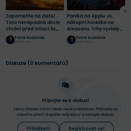
Zapomeňte na zlato!
Panika na Applu vs.
K
Tato nenápadná akcie
nákupní horečka na
p
chrání před inflací 5x
Amazonu. Trhy vyslaly
t
lépe a navíc vám vyplatí
investorům jasný signál |
A
Patrik Kudláček
Patrik Kudláček
tučnou dividendu
Burza s odstupem
W
před 4 dny
před 4 dny
B
Diskuze (0 komentářů)
Připojte se k diskuzi
Tento článek zatím nikdo neokomentoval. Přihlašte se
a buďte první! Napište svůj názor a zahajte diskuzi.
Přihlášení
Registrovat se!