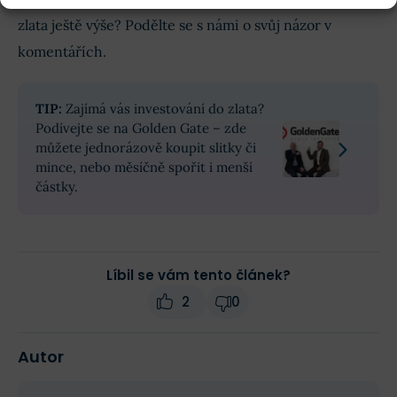
zlata ještě výše? Podělte se s námi o svůj názor v
komentářích.
TIP:
Zajímá vás investování do zlata?
Podívejte se na Golden Gate – zde
můžete jednorázově koupit slitky či
mince, nebo měsíčně spořit i menší
částky.
Líbil se vám tento článek?
2
0
Autor