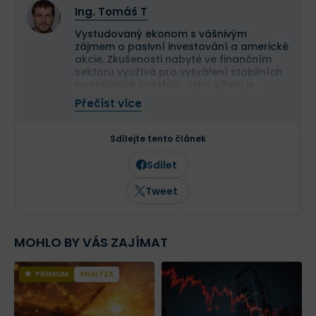
Ing. Tomáš T
Vystudovaný ekonom s vášnivým
zájmem o pasivní investování a americké
akcie. Zkušenosti nabyté ve finančním
sektoru využívá pro vytváření stabilních
investičních portfolií. Jeho cílem je
dosáhnout finanční svobody
Přečíst více
prostřednictvím dlouhodobého
investičního přístupu. Fanoušek hnutí FIRE
a Roberta Kiyosakiho.
Sdílejte tento článek
Sdílet
Tweet
MOHLO BY VÁS ZAJÍMAT
PREMIUM
ANALÝZA