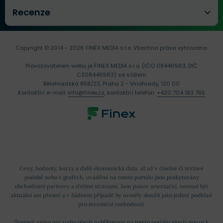
Recenze
Copyright © 2014 - 2026 FINEX MEDIA s.r.o.
Všechna práva vyhrazena.
Provozovatelem webu je FINEX MEDIA s.r.o. (IČO 08446563, DIČ
CZ08446563) se sídlem
Bělehradská 858/23, Praha 2 - Vinohrady, 120 00
Kontaktní e-mail:
info@finex.cz
, kontaktní telefon:
+420 704 183 785
Ceny, hodnoty, kurzy a další ekonomická data, ať už v číselné či textové
podobě nebo v grafech, uváděné na tomto portálu jsou poskytovány
obchodními partnery a třetími stranami. Jsou pouze orientační, nemusí být
aktuální ani přesné a v žádném případě by neměly sloužit jako jediný podklad
pro investiční rozhodnutí.
Textový, video ani audio obsah publikovaný na tomto portálu slouží pouze k