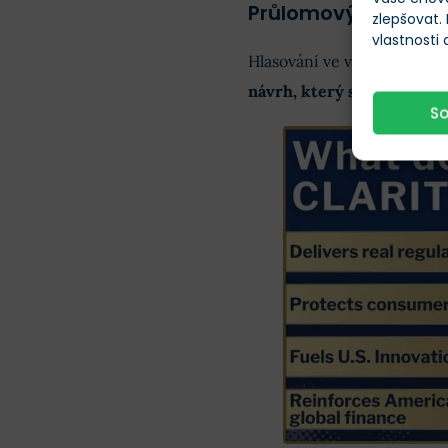
Průlomový zákon mě
zlepšovat.
vlastnosti
Hlasování ve výboru skonč
návrh, který spojil demok
S