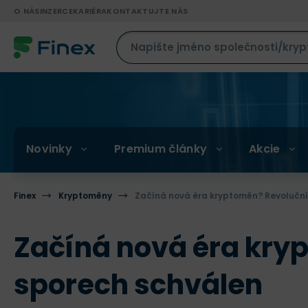
O NÁS
INZERCE
KARIÉRA
KONTAKTUJTE NÁS
Novinky
Premium články
Akcie
Finex
Kryptoměny
Začíná nová éra kryptoměn? Revoluční
Začíná nová éra kryp
sporech schválen