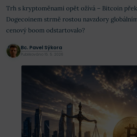
Trh s kryptoměnami opět ožívá – Bitcoin překo
Dogecoinem strmě rostou navzdory globálním
cenový boom odstartovalo?
Bc. Pavel Sýkora
Publikováno
15. 5. 2026