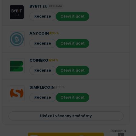
BYBIT EU
REKLAMA
Recenze
Otevřít účet
ANYCOIN
96 %
Recenze
Otevřít účet
COINERO
94 %
Recenze
Otevřít účet
SIMPLECOIN
88 %
Recenze
Otevřít účet
Ukázat všechny směnárny
Reklama
i