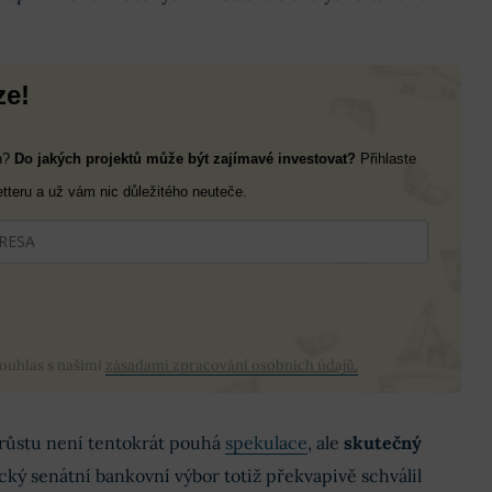
ze!
ch?
Do jakých projektů může být zajímavé investovat?
Přihlaste
tteru a už vám nic důležitého neuteče.
souhlas s našimi
zásadami zpracování osobních údajů.
růstu není tentokrát pouhá
spekulace
, ale
skutečný
cký senátní bankovní výbor totiž překvapivě schválil