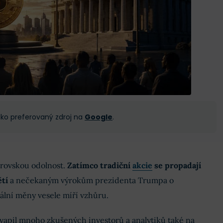
 jako preferovaný zdroj na
Google
.
brovskou odolnost.
Zatímco tradiční
akcie
se propadají
tí
a nečekaným výrokům prezidenta Trumpa o
ální měny vesele míří vzhůru.
vapil mnoho zkušených investorů a analytiků také na