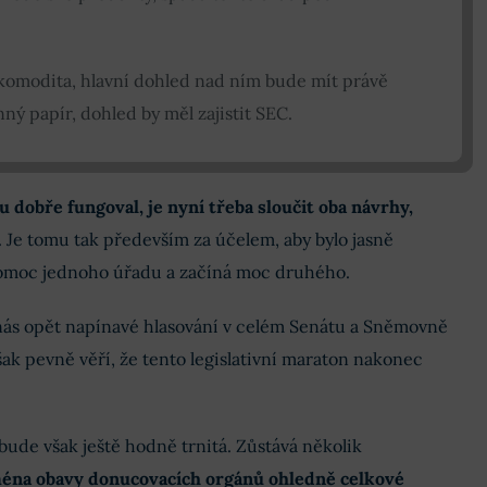
 komodita, hlavní dohled nad ním bude mít právě
ý papír, dohled by měl zajistit SEC.
 dobře fungoval, je nyní třeba sloučit oba návrhy,
. Je tomu tak především za účelem, aby bylo jasně
omoc jednoho úřadu a začíná moc druhého.
 nás opět napínavé hlasování v celém Senátu a Sněmovně
ak pevně věří, že tento legislativní maraton nakonec
bude však ještě hodně trnitá. Zůstává několik
éna obavy donucovacích orgánů ohledně celkové