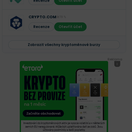
Recenze
Otevřít účet
CRYPTO.COM
78 %
Recenze
Otevřít účet
Zobrazit všechny kryptoměnové burzy
Reklama
i