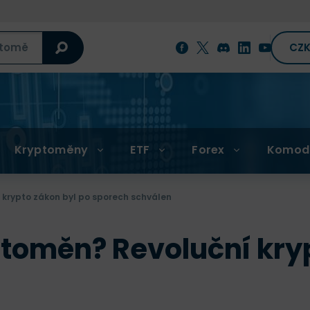
CZ
Kryptoměny
ETF
Forex
Komod
 krypto zákon byl po sporech schválen
toměn? Revoluční kryp