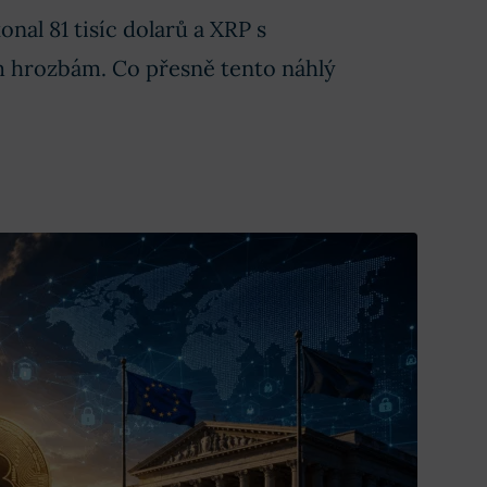
nal 81 tisíc dolarů a XRP s
 hrozbám. Co přesně tento náhlý