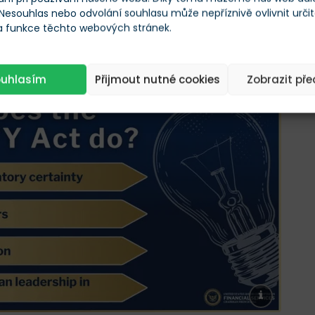
ní pravidla hry
 Nesouhlas nebo odvolání souhlasu může nepříznivě ovlivnit urči
 a funkce těchto webových stránek.
ilo vzácnou shodou.
Poměrem 15 ku 9 hlasům prošel
raty i republikány
.
ouhlasím
Přijmout nutné cookies
Zobrazit př