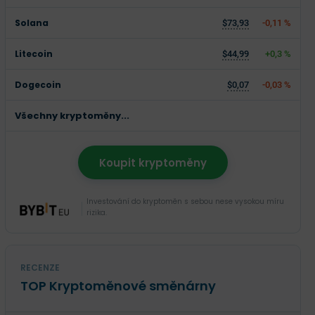
Solana
$73,93
-0,11 %
Litecoin
$44,99
+0,3 %
Dogecoin
$0,07
-0,03 %
Všechny kryptoměny...
Koupit kryptoměny
Investování do kryptoměn s sebou nese vysokou míru
rizika.
RECENZE
TOP Kryptoměnové směnárny