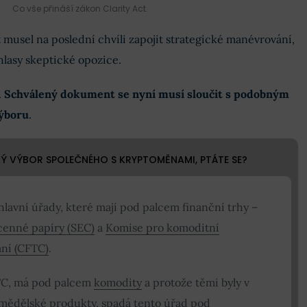
Co vše přináší zákon Clarity Act.
musel na poslední chvíli zapojit strategické manévrování,
hlasy skeptické opozice.
.
Schválený dokument se nyní musí sloučit s podobným
ýboru
.
Ý VÝBOR SPOLEČNÉHO S KRYPTOMĚNAMI, PTÁTE SE?
hlavní úřady, které mají pod palcem finanční trhy –
cenné papíry (SEC)
a
Komise pro komoditní
ní (CFTC)
.
TC, má pod palcem
komodity
a protože těmi byly v
mědělské produkty, spadá tento úřad pod