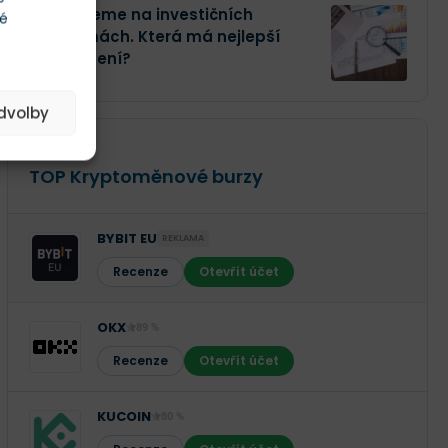
Investujeme na investičních
té
platformách. Která má nejlepší
zhodnocení?
edvolby
RECENZE
TOP Kryptoměnové burzy
BYBIT EU
REKLAMA
Recenze
Otevřít účet
OKX
89 %
Recenze
Otevřít účet
KUCOIN
80 %