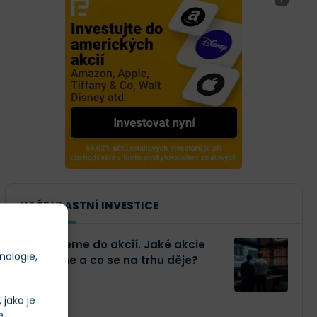
NAŠE VLASTNÍ INVESTICE
Investujeme do akcií. Jaké akcie
nologie,
kupujeme a co se na trhu děje?
jako je
e