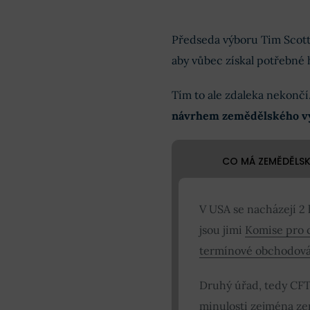
Předseda výboru Tim Scott 
aby vůbec získal potřebné 
Tím to ale zdaleka nekončí
návrhem zemědělského v
CO MÁ ZEMĚDĚLSK
V USA se nacházejí 2 
jsou jimi
Komise pro 
termínové obchodová
Druhý úřad, tedy CF
minulosti zejména ze