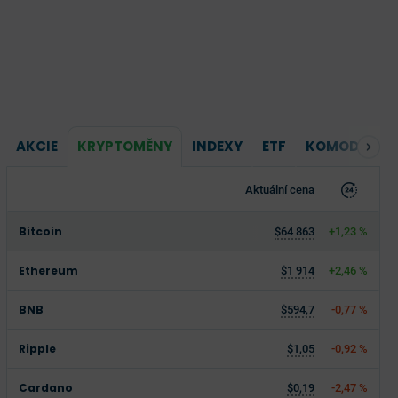
AKCIE
KRYPTOMĚNY
INDEXY
ETF
KOMODITY
Aktuální cena
Bitcoin
$64 863
+1,23 %
Ethereum
$1 914
+2,46 %
BNB
$594,7
-0,77 %
Ripple
$1,05
-0,92 %
Cardano
$0,19
-2,47 %