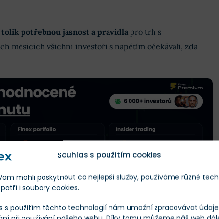
 tolik potřebnou jasnost a pravidla
pro trh s
ch měsících všichni investoři s napětím očekávali, zda
Souhlas s použitím cookies
m mohli poskytnout co nejlepší služby, používáme různé tech
patří i soubory cookies.
s s použitím těchto technologií nám umožní zpracovávat údaje, 
ání při používání našeho webu. Díky tomu můžeme náš web dál