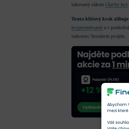
takzvaný zákon
Clarity Act
.
Tento klíčový krok slibuje
kryptoměnami
a v poslední
nakonec Senátem projde.
Abychom Vá
mezi které 
Váš souhla
Vaše chov