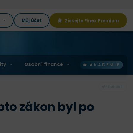
K
Můj účet
Získejte Finex Premium
ity
Osobní finance
AKADEMIE
to zákon byl po