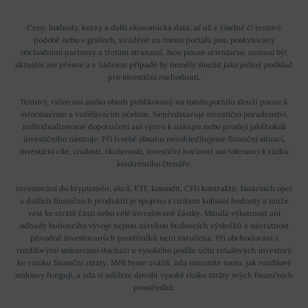
Ceny, hodnoty, kurzy a další ekonomická data, ať už v číselné či textové
podobě nebo v grafech, uváděné na tomto portálu jsou poskytovány
obchodními partnery a třetími stranami. Jsou pouze orientační, nemusí být
aktuální ani přesné a v žádném případě by neměly sloužit jako jediný podklad
pro investiční rozhodnutí.
Textový, video ani audio obsah publikovaný na tomto portálu slouží pouze k
informačním a vzdělávacím účelům. Nepředstavuje investiční poradenství,
individualizované doporučení ani výzvu k nákupu nebo prodeji jakéhokoli
investičního nástroje. Při tvorbě obsahu nezohledňujeme finanční situaci,
investiční cíle, znalosti, zkušenosti, investiční horizont ani toleranci k riziku
konkrétního čtenáře.
Investování do kryptoměn, akcií, ETF, komodit, CFD kontraktů, binárních opcí
a dalších finančních produktů je spojeno s rizikem kolísání hodnoty a může
vést ke ztrátě části nebo celé investované částky. Minulá výkonnost ani
odhady budoucího vývoje nejsou zárukou budoucích výsledků a návratnost
původně investovaných prostředků není zaručena. Při obchodování s
rozdílovými smlouvami dochází u vysokého podílu účtů retailových investorů
ke vzniku finanční ztráty. Měli byste zvážit, zda rozumíte tomu, jak rozdílové
smlouvy fungují, a zda si můžete dovolit vysoké riziko ztráty svých finančních
prostředků.