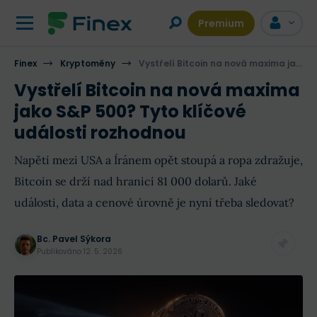
Premium
Finex
Kryptoměny
Vystřelí Bitcoin na nová maxima jako S&P 500? Tyto klíčové události rozhodnou
Vystřelí Bitcoin na nová maxima
jako S&P 500? Tyto klíčové
události rozhodnou
Napětí mezi USA a Íránem opět stoupá a ropa zdražuje,
Bitcoin se drží nad hranicí 81 000 dolarů. Jaké
události, data a cenové úrovně je nyní třeba sledovat?
Bc. Pavel Sýkora
Publikováno
12. 5. 2026