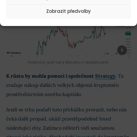
Zobrazit předvolby
Hodinový graf ceny Bitcoinu s rezistencemi.
K růstu by mohla pomoci i společnost
Strategy
. Ta
zvažuje nákup dalších velkých objemů kryptoměn
prostřednictvím nového kapitálu.
Jestli se trhu podaří tuto překážku prorazit, nebo nás
čeká další propad, ukáží pravděpodobně hned
následující dny. Zatímco někteří vidí současnou
situaci jako riziko, dlouhodobí
investoři
do kryptoměn