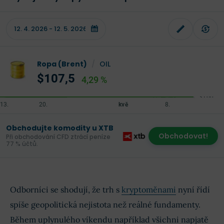
Ropa (Brent)
/
OIL
$107,5
4,29 %
Obchodujte komodity u XTB
Obchodovat!
Při obchodování CFD ztrácí peníze
77 % účtů.
Odborníci se shodují, že trh s
kryptoměnami
nyní řídí
spíše geopolitická nejistota než reálné fundamenty.
Během uplynulého víkendu například všichni napjatě