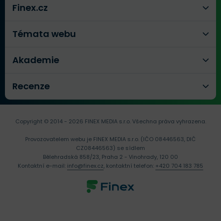
Finex.cz
Témata webu
Akademie
Recenze
Copyright © 2014 - 2026 FINEX MEDIA s.r.o.
Všechna práva vyhrazena.
Provozovatelem webu je FINEX MEDIA s.r.o. (IČO 08446563, DIČ
CZ08446563) se sídlem
Bělehradská 858/23, Praha 2 - Vinohrady, 120 00
Kontaktní e-mail:
info@finex.cz
, kontaktní telefon:
+420 704 183 785