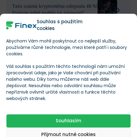
Tato známá kryptoměna odepsala 48 %!
Existuje ještě naděje na zotavení?
Souhlas s použitím
cookies
Trh je ale stále velmi křehký
Abychom Vám mohli poskytnout co nejlepší služby,
používáme různé technologie, mezi které patří i soubory
Trh je nyní podle expertů velmi náchylný na výkyvy
cookies.
a nálada mezi investory se může rychle otočit s
Váš souhlas s použitím těchto technologií nám umožní
každým novým titulkem o vývoji událostí nebo výše
zpracovávat údaje, jako je Vaše chování při používání
uvedených datech.
našeho webu. Díky tomu můžeme náš web dále
zlepšovat. Nesouhlas nebo odvolání souhlasu může
nepříznivě ovlivnit určité vlastnosti a funkce těchto
Odborníci z QCP Capital dokonce hovoří o tom, že se
webových stránek.
kryptoměny nacházejí na pomyslné křižovatce. I když
se cena odrazila od
rezistencí
okolo 82 000 dolarů,
podle nich je další výzvou především cenová hladina
Souhlasím
84 000 dolarů.
Přijmout nutné cookies