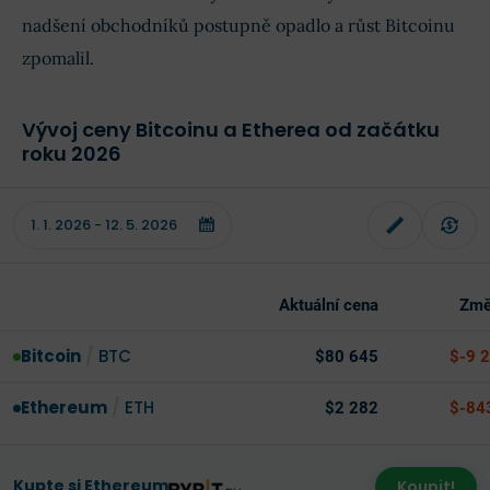
nadšení obchodníků postupně opadlo a růst Bitcoinu
zpomalil.
Vývoj ceny Bitcoinu a Etherea od začátku
roku 2026
Aktuální cena
Změ
Bitcoin
/
BTC
$80 645
$-9 
Ethereum
/
ETH
$2 282
$-84
Kupte si Ethereum
Koupit!