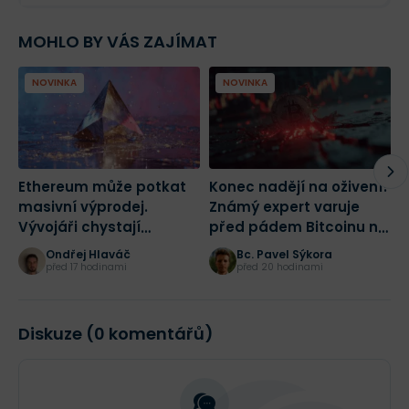
MOHLO BY VÁS ZAJÍMAT
NOVINKA
NOVINKA
Ethereum může potkat
Konec nadějí na oživení?
K
masivní výprodej.
Známý expert varuje
W
Vývojáři chystají
před pádem Bitcoinu na
b
radikální změnu sítě
43 500 dolarů
p
Ondřej Hlaváč
Bc. Pavel Sýkora
před 17 hodinami
před 20 hodinami
Diskuze (0 komentářů)