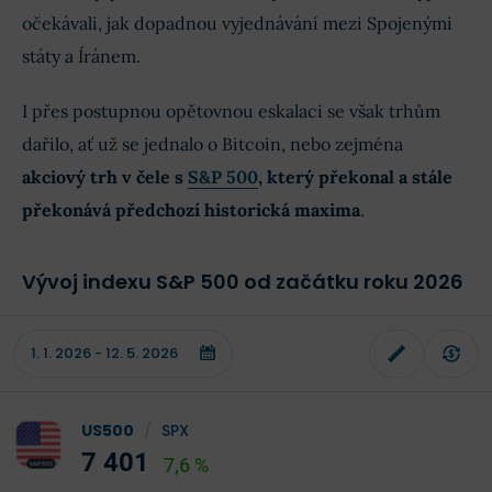
očekávali, jak dopadnou vyjednávání mezi Spojenými
státy a Íránem.
I přes postupnou opětovnou eskalaci se však trhům
dařilo, ať už se jednalo o Bitcoin, nebo zejména
akciový trh v čele s
S&P 500
, který překonal a stále
překonává předchozí historická maxima
.
Vývoj indexu S&P 500 od začátku roku 2026
US500
/
SPX
7 401
7,6 %