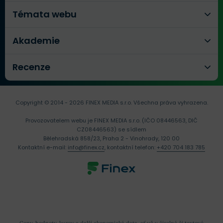
Témata webu
Akademie
Recenze
Copyright © 2014 - 2026 FINEX MEDIA s.r.o.
Všechna práva vyhrazena.
Provozovatelem webu je FINEX MEDIA s.r.o. (IČO 08446563, DIČ
CZ08446563) se sídlem
Bělehradská 858/23, Praha 2 - Vinohrady, 120 00
Kontaktní e-mail:
info@finex.cz
, kontaktní telefon:
+420 704 183 785
Ceny, hodnoty, kurzy a další ekonomická data, ať už v číselné či textové