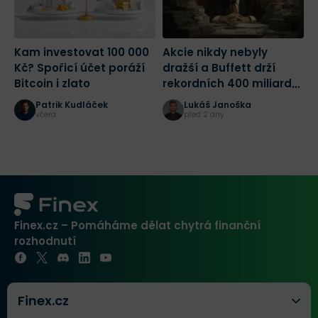
Kam investovat 100 000
Akcie nikdy nebyly
N
Kč? Spořicí účet poráží
dražší a Buffett drží
l
Bitcoin i zlato
rekordních 400 miliard
d
dolarů! Jak bych dnes
Patrik Kudláček
Lukáš Janoška
začal investovat?
včera
před 2 dny
Finex.cz – Pomáháme dělat chytrá finanční
rozhodnutí
Finex.cz