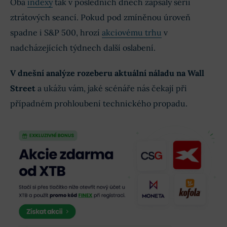
Oba
indexy
tak v posledních dnech zapsaly sérii
ztrátových seancí. Pokud pod zmíněnou úroveň
spadne i S&P 500, hrozí
akciovému trhu
v
nadcházejících týdnech další oslabení.
V dnešní analýze rozeberu aktuální náladu na Wall
Street
a ukážu vám, jaké scénáře nás čekají při
případném prohloubení technického propadu.