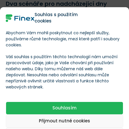
Dva scénáře pro nadcházející dny
Souhlas s použitím
Část investorů reaguje na napjatou situaci opatrně a s
cookies
novými nákupy vyčkává na jasnější signály.
Současný
Abychom Vám mohli poskytnout co nejlepší služby,
návrat ke klouzavým průměrům však automaticky
používáme různé technologie, mezi které patří i soubory
neznamená začátek dlouhodobého propadu
.
cookies.
Váš souhlas s použitím těchto technologií nám umožní
Krátkodobé oslabení je
zpracovávat údaje, jako je Vaše chování při používání
našeho webu. Díky tomu můžeme náš web dále
přirozenou součástí rostoucího
zlepšovat. Nesouhlas nebo odvolání souhlasu může
trhu.
nepříznivě ovlivnit určité vlastnosti a funkce těchto
webových stránek.
Pokud se na současných hodnotách znovu objeví
Souhlasím
kupci, půjde jen o zdravé pročištění po předchozím
Přijmout nutné cookies
strmém růstu.