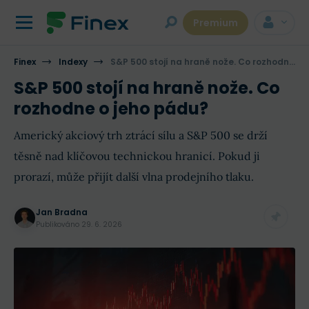
Premium
Finex
Indexy
S&P 500 stojí na hraně nože. Co rozhodne o jeho pádu?
S&P 500 stojí na hraně nože. Co
rozhodne o jeho pádu?
Americký akciový trh ztrácí sílu a S&P 500 se drží
těsně nad klíčovou technickou hranicí. Pokud ji
prorazí, může přijít další vlna prodejního tlaku.
Jan Bradna
Publikováno
29. 6. 2026