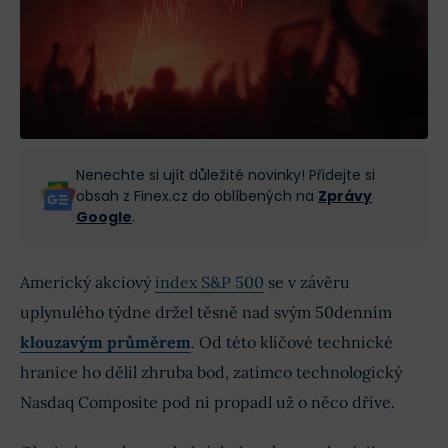
Nenechte si ujít důležité novinky! Přidejte si
obsah z Finex.cz do oblíbených na
Zprávy
Google
.
Americký akciový
index S&P 500
se v závěru
uplynulého týdne držel těsně nad svým 50denním
klouzavým průměrem
. Od této klíčové technické
hranice ho dělil zhruba bod, zatímco technologický
Nasdaq Composite pod ni propadl už o něco dříve.