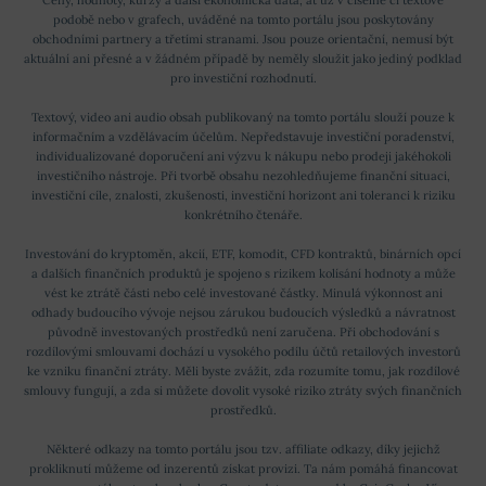
podobě nebo v grafech, uváděné na tomto portálu jsou poskytovány
obchodními partnery a třetími stranami. Jsou pouze orientační, nemusí být
aktuální ani přesné a v žádném případě by neměly sloužit jako jediný podklad
pro investiční rozhodnutí.
Textový, video ani audio obsah publikovaný na tomto portálu slouží pouze k
informačním a vzdělávacím účelům. Nepředstavuje investiční poradenství,
individualizované doporučení ani výzvu k nákupu nebo prodeji jakéhokoli
investičního nástroje. Při tvorbě obsahu nezohledňujeme finanční situaci,
investiční cíle, znalosti, zkušenosti, investiční horizont ani toleranci k riziku
konkrétního čtenáře.
Investování do kryptoměn, akcií, ETF, komodit, CFD kontraktů, binárních opcí
a dalších finančních produktů je spojeno s rizikem kolísání hodnoty a může
vést ke ztrátě části nebo celé investované částky. Minulá výkonnost ani
odhady budoucího vývoje nejsou zárukou budoucích výsledků a návratnost
původně investovaných prostředků není zaručena. Při obchodování s
rozdílovými smlouvami dochází u vysokého podílu účtů retailových investorů
ke vzniku finanční ztráty. Měli byste zvážit, zda rozumíte tomu, jak rozdílové
smlouvy fungují, a zda si můžete dovolit vysoké riziko ztráty svých finančních
prostředků.
Některé odkazy na tomto portálu jsou tzv. affiliate odkazy, díky jejichž
prokliknutí můžeme od inzerentů získat provizi. Ta nám pomáhá financovat