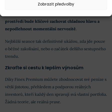
Zobrazit předvolby
Jestliže ale indexy pod tyto úrovně trvale propadnou,
roste riziko hlubší korekce a vyšší volatility.
V takovém
prostředí bude klíčové zachovat chladnou hlavu a
nepodlehnout momentální nervozitě
.
Nejbližší seance tak definitivně ukážou, zda jde pouze
o běžné zakolísání, nebo o začátek delšího sestupného
trendu.
Zkraťte si cestu k lepším výnosům
Díky Finex Premium můžete zhodnocovat své peníze s
větší jistotou, přehledem a podporou reálných
investorů, kteří každý den spravují svá vlastní portfolia.
Žádná teorie, ale reálná praxe.