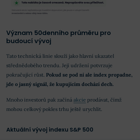
Význam 50denního průměru pro
budoucí vývoj
Tato technická linie slouží jako hlavní ukazatel
střednědobého trendu. Její udržení potvrzuje
pokračující růst.
Pokud se pod ni ale index propadne,
jde o jasný signál, že kupujícím dochází dech.
Mnoho investorů pak začíná
akcie
prodávat, čímž
mohou celkový pokles trhu ještě urychlit.
Aktuální vývoj indexu S&P 500