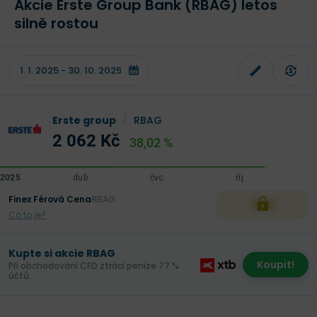
Akcie Erste Group Bank (RBAG) letos
silně rostou
Erste group
/
RBAG
2 062 Kč
38,02 %
Finex Férová Cena
RBAG
XXX
Co to je?
Kupte si akcie RBAG
Koupit!
Při obchodování CFD ztrácí peníze 77 %
účtů.