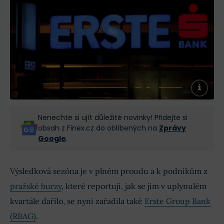
Nenechte si ujít důležité novinky! Přidejte si
obsah z Finex.cz do oblíbených na
Zprávy
Google
.
Výsledková sezóna je v plném proudu a k podnikům z
pražské burzy
, které reportují, jak se jim v uplynulém
kvartále dařilo, se nyní zařadila také
Erste Group Bank
(RBAG)
.