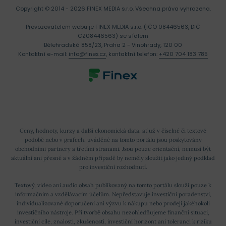
Copyright © 2014 - 2026 FINEX MEDIA s.r.o.
Všechna práva vyhrazena.
Provozovatelem webu je FINEX MEDIA s.r.o. (IČO 08446563, DIČ
CZ08446563) se sídlem
Bělehradská 858/23, Praha 2 - Vinohrady, 120 00
Kontaktní e-mail:
info@finex.cz
, kontaktní telefon:
+420 704 183 785
Ceny, hodnoty, kurzy a další ekonomická data, ať už v číselné či textové
podobě nebo v grafech, uváděné na tomto portálu jsou poskytovány
obchodními partnery a třetími stranami. Jsou pouze orientační, nemusí být
aktuální ani přesné a v žádném případě by neměly sloužit jako jediný podklad
pro investiční rozhodnutí.
Textový, video ani audio obsah publikovaný na tomto portálu slouží pouze k
informačním a vzdělávacím účelům. Nepředstavuje investiční poradenství,
individualizované doporučení ani výzvu k nákupu nebo prodeji jakéhokoli
investičního nástroje. Při tvorbě obsahu nezohledňujeme finanční situaci,
investiční cíle, znalosti, zkušenosti, investiční horizont ani toleranci k riziku