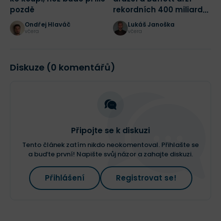
pozdě
rekordních 400 miliard
j
dolarů! Jak bych dnes
Ondřej Hlaváč
Lukáš Janoška
začal investovat?
včera
včera
Diskuze (0 komentářů)
Připojte se k diskuzi
Tento článek zatím nikdo neokomentoval. Přihlašte se
a buďte první! Napište svůj názor a zahajte diskuzi.
Přihlášení
Registrovat se!