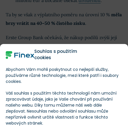
milionů eur a dočasně osekat
dividendu
.
Ta by se však z výplatního poměru na úrovní 10 %
měla
brzy vrátit na 40–50 % čistého zisku
.
Erste Group Bank očekává, že nákup podílů zvýší její
EPS
o 20 %, zatímco
návratnost vlastního kapitálu
Souhlas s použitím
(ROE)
by se v roce 2026 měla pohybovat na úrovni 19
cookies
%.
Abychom Vám mohli poskytnout co nejlepší služby,
používáme různé technologie, mezi které patří i soubory
cookies.
Návratnost vlastního kapitálu (ROE):
Proč je důležitá a jak ji vypočítáte?
Váš souhlas s použitím těchto technologií nám umožní
zpracovávat údaje, jako je Vaše chování při používání
našeho webu. Díky tomu můžeme náš web dále
Erste má za sebou úspěšná tři čtvrtletí
zlepšovat. Nesouhlas nebo odvolání souhlasu může
nepříznivě ovlivnit určité vlastnosti a funkce těchto
webových stránek.
Vezmeme-li v potaz výsledky z prvních 9 měsíců