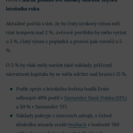
letošního roku
.
Aktuálně počítá s tím, že by čistý úrokový výnos měl
růst tempem nad 2 %, úvěrové portfolio by mělo vyrůst
o 5 %, čistý výnos z poplatků a provizí pak rovněž o 5
%.
O 5 % by však měly narůst také náklady, přičemž
návratnost kapitálu by se měla udržet nad hranicí 15 %.
Podle zpráv z letošního května hodlá Erste
odkoupit 49% podíl v
Santander Bank Polska (SPL)
a 50 % v Santander TFI.
Náklady pokryje z interních zdrojů, v čehož
důsledku musela zrušit
buyback
v hodnotě 700