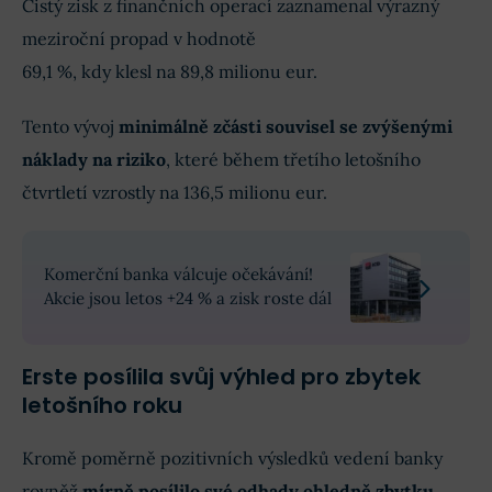
Čistý zisk z finančních operací zaznamenal výrazný
meziroční propad v hodnotě
69,1 %, kdy klesl na 89,8 milionu eur.
Tento vývoj
minimálně zčásti souvisel se zvýšenými
náklady na riziko
, které během třetího letošního
čtvrtletí vzrostly na 136,5 milionu eur.
Komerční banka válcuje očekávání!
Akcie jsou letos +24 % a zisk roste dál
Erste posílila svůj výhled pro zbytek
letošního roku
Kromě poměrně pozitivních výsledků vedení banky
rovněž
mírně posílilo své odhady ohledně zbytku