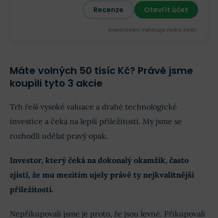
Recenze
Otevřít účet
Investování zahrnuje rizika ztrát.‎
Máte volných 50 tisíc Kč? Právě jsme
koupili tyto 3 akcie
Trh řeší vysoké valuace a drahé technologické
investice a čeká na lepší příležitosti. My jsme se
rozhodli udělat pravý opak.
Investor, který čeká na dokonalý okamžik, často
zjistí, že mu mezitím ujely právě ty nejkvalitnější
příležitosti.
Nepřikupovali jsme je proto, že jsou levné. Přikupovali