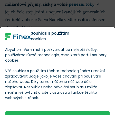
miliardové příjmy, zisky a volné
peněžní toky
. V
jejich čele stojí jedni z nejuznávanějších generálních
ředitelů v oboru: Satya Nadella v Microsoftu a Jensen
Huang v Nvidii.
Souhlas s použitím
cookies
V některých ukazatelích však najdeme pozoruhodné
rozdíly. Ocenění Nvidie se blíží rekordním hodnotám s
Abychom Vám mohli poskytnout co nejlepší služby,
používáme různé technologie, mezi které patří i soubory
poměrem ceny k tržbám (P/S)
39x
, což je více než
cookies.
dvojnásobek jejího desetiletého průměru
na úrovni
Váš souhlas s použitím těchto technologií nám umožní
15násobku.
zpracovávat údaje, jako je Vaše chování při používání
našeho webu. Díky tomu můžeme náš web dále
zlepšovat. Nesouhlas nebo odvolání souhlasu může
INFO
nepříznivě ovlivnit určité vlastnosti a funkce těchto
webových stránek.
Investoři sázejí na rychlý růst trhu s grafickými
procesory, který ospravedlňuje vysoké ocenění