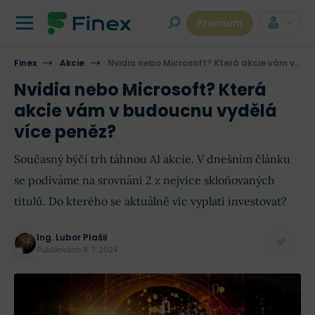
Premium
Finex
Akcie
Nvidia nebo Microsoft? Která akcie vám v budoucnu vydělá více peněz?
Nvidia nebo Microsoft? Která
akcie vám v budoucnu vydělá
více peněz?
Současný býčí trh táhnou AI akcie. V dnešním článku
se podíváme na srovnání 2 z nejvíce skloňovaných
titulů. Do kterého se aktuálně víc vyplatí investovat?
Ing. Lubor Plašil
Publikováno
8. 7. 2024