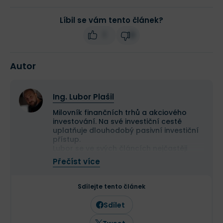
Líbil se vám tento článek?
1
0
Autor
Ing. Lubor Plašil
Milovník finančních trhů a akciového
investování. Na své investiční cestě
uplatňuje dlouhodobý pasivní investiční
přístup.
Lubor se ve svých článcích nejčastěji
věnuje akciovým titulům a investování do
Přečíst více
akcií jako takovému. Ekonomická a
kryptoměnová témata mu však také
nejsou cizí.
Sdílejte tento článek
Jeho cílem je čtenáře rychle a stručně
informovat o dění na finančních trzích.
Sdílet