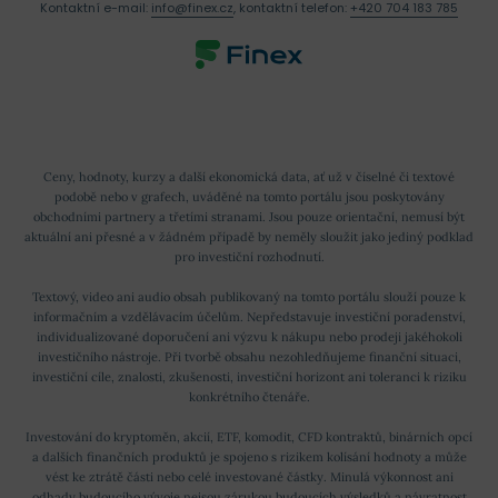
Kontaktní e-mail:
info@finex.cz
, kontaktní telefon:
+420 704 183 785
Ceny, hodnoty, kurzy a další ekonomická data, ať už v číselné či textové
podobě nebo v grafech, uváděné na tomto portálu jsou poskytovány
obchodními partnery a třetími stranami. Jsou pouze orientační, nemusí být
aktuální ani přesné a v žádném případě by neměly sloužit jako jediný podklad
pro investiční rozhodnutí.
Textový, video ani audio obsah publikovaný na tomto portálu slouží pouze k
informačním a vzdělávacím účelům. Nepředstavuje investiční poradenství,
individualizované doporučení ani výzvu k nákupu nebo prodeji jakéhokoli
investičního nástroje. Při tvorbě obsahu nezohledňujeme finanční situaci,
investiční cíle, znalosti, zkušenosti, investiční horizont ani toleranci k riziku
konkrétního čtenáře.
Investování do kryptoměn, akcií, ETF, komodit, CFD kontraktů, binárních opcí
a dalších finančních produktů je spojeno s rizikem kolísání hodnoty a může
vést ke ztrátě části nebo celé investované částky. Minulá výkonnost ani
odhady budoucího vývoje nejsou zárukou budoucích výsledků a návratnost