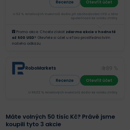
Recenze
Otevřít účet
U 52 % retailových investorů došlo při obchodování CFD u této
společnosti ke vzniku ztráty.
Promo akce: Chcete získat
zdarma akcie v hodnotě
až 500 USD
? Otevřete si účet u eToro prostřednictvím
našeho odkazu.
89 %
RoboMarkets
Recenze
Otevřít účet
U 66,02 % retailových investorů došlo ke vzniku ztráty.
Máte volných 50 tisíc Kč? Právě jsme
koupili tyto 3 akcie