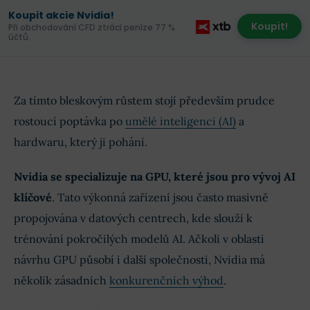
Koupit akcie Nvidia!
Koupit!
Při obchodování CFD ztrácí peníze 77 %
účtů.
Za tímto bleskovým růstem stojí především prudce
rostoucí poptávka po
umělé inteligenci (AI)
a
hardwaru, který ji pohání.
Nvidia se specializuje na GPU, které jsou pro vývoj AI
klíčové
. Tato výkonná zařízení jsou často masivně
propojována v datových centrech, kde slouží k
trénování pokročilých modelů AI. Ačkoli v oblasti
návrhu GPU působí i další společnosti, Nvidia má
několik zásadních
konkurenčních výhod
.