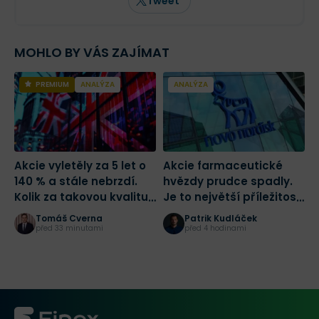
Tweet
MOHLO BY VÁS ZAJÍMAT
PREMIUM
ANALÝZA
ANALÝZA
Akcie vyletěly za 5 let o
Akcie farmaceutické
T
140 % a stále nebrzdí.
hvězdy prudce spadly.
%
Kolik za takovou kvalitu
Je to největší příležitost
v
zaplatit?
tohoto desetiletí?
z
Tomáš Cverna
Patrik Kudláček
před 33 minutami
před 4 hodinami