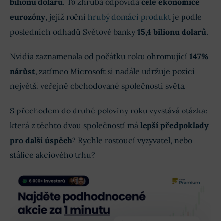
bilionu dolarů
. To zhruba odpovídá
celé ekonomice
eurozóny
, jejíž roční
hrubý domácí produkt
je podle
posledních odhadů Světové banky
15,4 bilionu dolarů
.
Nvidia zaznamenala od počátku roku ohromující
147%
nárůst
, zatímco Microsoft si nadále udržuje pozici
největší veřejně obchodované společnosti světa.
S přechodem do druhé poloviny roku vyvstává otázka:
která z těchto dvou společností má
lepší předpoklady
pro další úspěch
? Rychle rostoucí vyzyvatel, nebo
stálice akciového trhu?