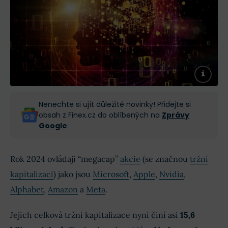
Nenechte si ujít důležité novinky! Přidejte si
obsah z Finex.cz do oblíbených na
Zprávy
Google
.
Rok 2024 ovládají “megacap”
akcie
(se značnou
tržní
kapitalizací
) jako jsou
Microsoft
,
Apple
,
Nvidia
,
Alphabet
,
Amazon
a
Meta
.
Jejich celková tržní kapitalizace nyní činí asi
15,6