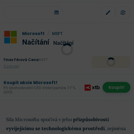
Microsoft
/
MSFT
Načítání
Načítání
Finex Férová Cena
MSFT
Co to je?
Koupit akcie Microsoft!
Koupit!
Při obchodování CFD ztrácí peníze 77 %
účtů.
Síla Microsoftu spočívá v jeho
přizpůsobivosti
vyvíjejícímu se technologickému prostředí
, zejména