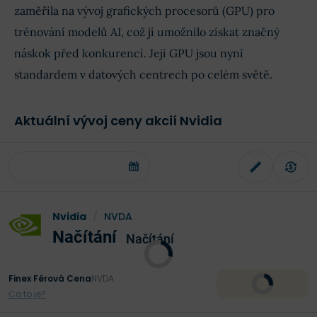
zaměřila na vývoj grafických procesorů (GPU) pro
trénování modelů AI, což jí umožnilo získat značný
náskok před konkurencí. Její GPU jsou nyní
standardem v datových centrech po celém světě.
Aktuální vývoj ceny akcií Nvidia
Nvidia
/
NVDA
Načítání
Načítání
Finex Férová Cena
NVDA
Co to je?