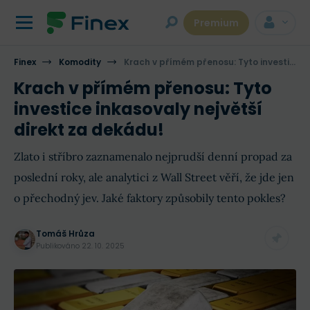
Premium
Finex
Komodity
Krach v přímém přenosu: Tyto investice inkasovaly největší direkt za dekádu!
Krach v přímém přenosu: Tyto
investice inkasovaly největší
direkt za dekádu!
Zlato i stříbro zaznamenalo nejprudší denní propad za
poslední roky, ale analytici z Wall Street věří, že jde jen
o přechodný jev. Jaké faktory způsobily tento pokles?
Tomáš Hrůza
Publikováno
22. 10. 2025