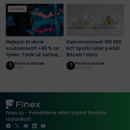
NOVINKA
Nejlepší AI akcie
Kam investovat 100 000
Z
současnosti? +40 % za
Kč? Spořicí účet poráží
T
týden. Tohle už začíná
Bitcoin i zlato
c
být šílené | Burza
l
Patrik Kudláček
Patrik Kudláček
s odstupem
t
včera
před 4 dny
Finex.cz – Pomáháme dělat chytrá finanční
rozhodnutí