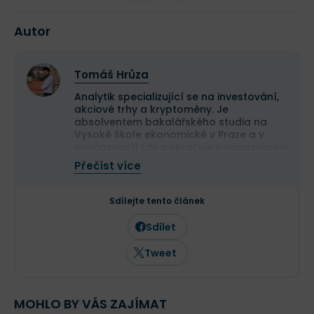
Autor
Tomáš Hrůza
Analytik specializující se na investování,
akciové trhy a kryptoměny. Je
absolventem bakalářského studia na
Vysoké škole ekonomické v Praze a v
současnosti zde pokračuje v navazujícím
magisterském studiu.
Přečíst více
Na finančních trzích se pohybuje již více
než deset let a dlouhodobě se věnuje
analýze tradičních i kryptoměnových
Sdílejte tento článek
trhů. Ve Finexu působí jako šéfredaktor a
zaměřuje se na investování,
Sdílet
makroekonomii a aktuální dění na
finančních trzích.
Tweet
MOHLO BY VÁS ZAJÍMAT