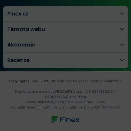
Finex.cz
Témata webu
Akademie
Recenze
Copyright © 2014 - 2026 FINEX MEDIA s.r.o.
Všechna práva vyhrazena.
Provozovatelem webu je FINEX MEDIA s.r.o. (IČO 08446563, DIČ
CZ08446563) se sídlem
Bělehradská 858/23, Praha 2 - Vinohrady, 120 00
Kontaktní e-mail:
info@finex.cz
, kontaktní telefon:
+420 704 183 785