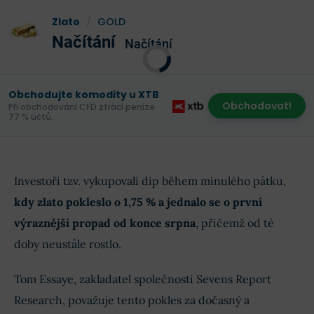
Zlato
/
GOLD
Načítání
Načítání
Obchodujte komodity u XTB
Obchodovat!
Při obchodování CFD ztrácí peníze
77 % účtů.
Investoři tzv. vykupovali dip během minulého pátku,
kdy zlato pokleslo o 1,75 % a jednalo se o první
výraznější propad od konce srpna
, přičemž od té
doby neustále rostlo.
Tom Essaye, zakladatel společnosti Sevens Report
Research, považuje tento pokles za dočasný a