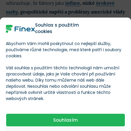
zdůrazňuje, že faktory jako
inflace
, nízké
úrokové
sazby
, geopolitické napětí a problémy americké vlády
jsou pro cenu zlata býčí
.
Souhlas s použitím
cookies
Navzdory včerejšímu poklesu zůstává výkonnost zlata
Abychom Vám mohli poskytnout co nejlepší služby,
tento rok silná. Od poloviny srpna vzrostlo o 28 %.
Za
používáme různé technologie, mezi které patří i soubory
tímto nárůstem stojí nákupy centrálních bank a silný
cookies.
příliv kapitálu do
ETF
vázaných na zlato
.
Váš souhlas s použitím těchto technologií nám umožní
zpracovávat údaje, jako je Vaše chování při používání
našeho webu. Díky tomu můžeme náš web dále
Zapomeňte na cihly v trezoru! Nyní se
zlepšovat. Nesouhlas nebo odvolání souhlasu může
investuje do zlata na blockchainu
nepříznivě ovlivnit určité vlastnosti a funkce těchto
webových stránek.
Michele Schneiderová, hlavní stratég společnosti
Souhlasím
Marketgauge.com, poznamenává, že by zlato mohlo
oslabit pouze výrazné snížení globálního zadlužení a