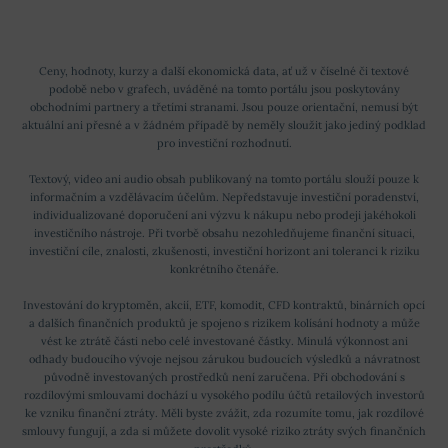
Ceny, hodnoty, kurzy a další ekonomická data, ať už v číselné či textové
podobě nebo v grafech, uváděné na tomto portálu jsou poskytovány
obchodními partnery a třetími stranami. Jsou pouze orientační, nemusí být
aktuální ani přesné a v žádném případě by neměly sloužit jako jediný podklad
pro investiční rozhodnutí.
Textový, video ani audio obsah publikovaný na tomto portálu slouží pouze k
informačním a vzdělávacím účelům. Nepředstavuje investiční poradenství,
individualizované doporučení ani výzvu k nákupu nebo prodeji jakéhokoli
investičního nástroje. Při tvorbě obsahu nezohledňujeme finanční situaci,
investiční cíle, znalosti, zkušenosti, investiční horizont ani toleranci k riziku
konkrétního čtenáře.
Investování do kryptoměn, akcií, ETF, komodit, CFD kontraktů, binárních opcí
a dalších finančních produktů je spojeno s rizikem kolísání hodnoty a může
vést ke ztrátě části nebo celé investované částky. Minulá výkonnost ani
odhady budoucího vývoje nejsou zárukou budoucích výsledků a návratnost
původně investovaných prostředků není zaručena. Při obchodování s
rozdílovými smlouvami dochází u vysokého podílu účtů retailových investorů
ke vzniku finanční ztráty. Měli byste zvážit, zda rozumíte tomu, jak rozdílové
smlouvy fungují, a zda si můžete dovolit vysoké riziko ztráty svých finančních