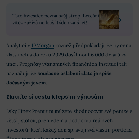
Tato investice nezná svůj strop: Letošní
vítěz zažívá nejlepší týden za 5 let!
Analytici v
JPMorgan
rovněž předpokládají, že by cena
zlata mohla do roku 2029 dosáhnout 6 000 dolarů za
unci. Prognózy významných finančních institucí tak
naznačují, že
současné oslabení zlata je spíše
dočasným jevem
.
Zkraťte si cestu k lepším výnosům
Díky Finex Premium můžete zhodnocovat své peníze s
větší jistotou, přehledem a podporou reálných
investorů, kteří každý den spravují svá vlastní portfolia.