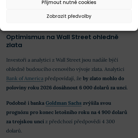
Přijmout nutné cookies
mír, což jsou scénáře, které jsou v současné době
Zobrazit předvolby
nepravděpodobné.
Optimismus na Wall Street ohledně
zlata
Investoři a analytici z Wall Street jsou nadále býčí
ohledně budoucího cenového vývoje zlata. Analytici
Bank of America
předpovídají, že
by zlato mohlo do
poloviny roku 2026 dosáhnout 6 000 dolarů za unci
.
Podobně i banka
Goldman Sachs
zvýšila svou
prognózu pro konec letošního roku na 4 900 dolarů
za trojskou unci
z předchozí předpovědi 4 300
dolarů.