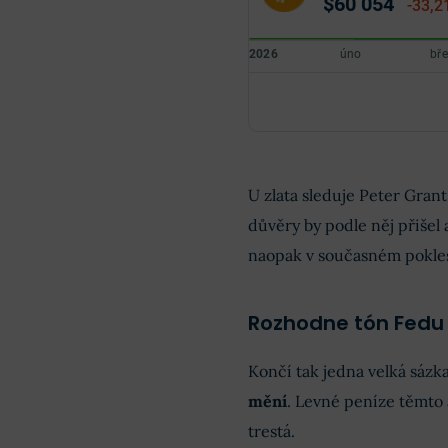
$60 054
-33,2
U zlata sleduje Peter Grant
důvěry by podle něj přišel
naopak v současném pokle
Rozhodne tón Fedu
Končí tak jedna velká sáz
mění
. Levné peníze těmto 
trestá.