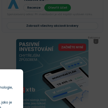
Recenze
Otevřít účet
Sponzorovaný odkaz. Při investování je váš kapitál vystaven riziku.
Zobrazit všechny akciové brokery
Reklama
i
nologie,
jako je
e