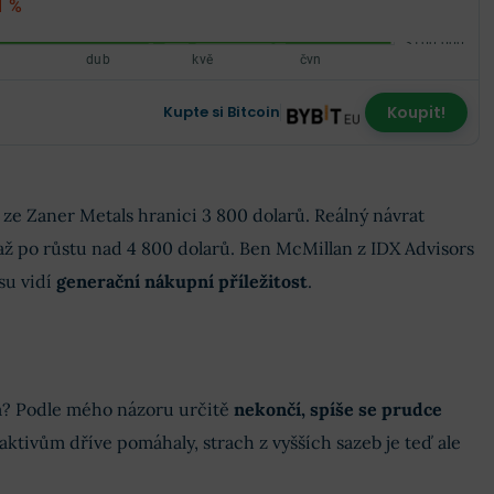
1 %
Kupte si Bitcoin
Koupit!
 ze Zaner Metals hranici 3 800 dolarů. Reálný návrat
 až po růstu nad 4 800 dolarů. Ben McMillan z IDX Advisors
su vidí
generační nákupní příležitost
.
ka? Podle mého názoru určitě
nekončí, spíše se prudce
aktivům dříve pomáhaly, strach z vyšších sazeb je teď ale