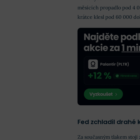
měsících propadlo pod 4 0
krátce klesl pod 60 000 do
Fed zchladil drahé 
Za současným tlakem stojí