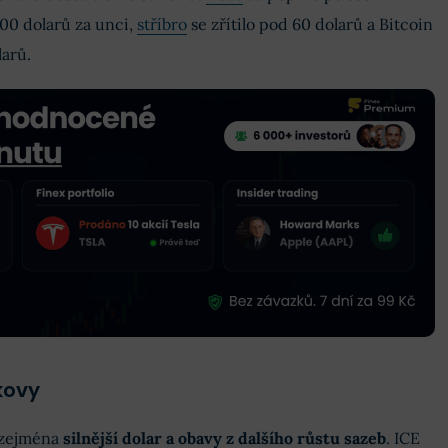
00 dolarů za unci,
stříbro
se zřítilo pod 60 dolarů a Bitcoin
larů.
kovy
 zejména
silnější dolar a obavy z dalšího růstu sazeb
. ICE