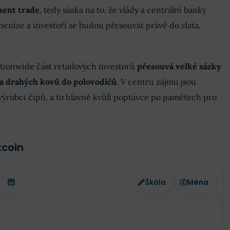
ment trade
, tedy sázka na to, že vlády a centrální banky
níze a investoři se budou přesouvat právě do zlata,
tionwide část retailových investorů
přesouvá velké sázky
a drahých kovů do polovodičů
. V centru zájmu jsou
 výrobci čipů, a to hlavně kvůli poptávce po pamětech pro
tcoin
Škála
Měna