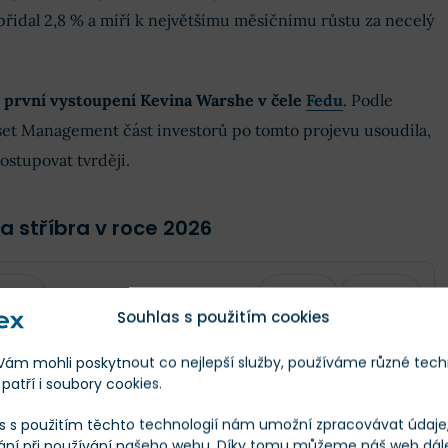
 přidal 2,8 % a míří k největšímu měsíčnímu růstu za necelý
e
první vystoupení Kevina Warshe v čele
Fedu
. Podle
set Management část investorů po tomto projevu usoudila,
ostupovat tvrději.
a stříbra v roce 2026
Škála
Měna
Souhlas s použitím cookies
m mohli poskytnout co nejlepší služby, používáme různé tech
Aktuální cena
Změna
patří i soubory cookies.
s s použitím těchto technologií nám umožní zpracovávat údaje, 
$4 013
$-317,6
-7,33 %
ání při používání našeho webu. Díky tomu můžeme náš web dál