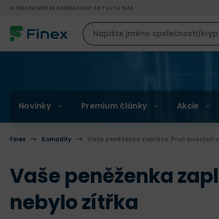
O NÁS
INZERCE
KARIÉRA
KONTAKTUJTE NÁS
Novinky
Premium články
Akcie
Finex
Komodity
Vaše peněženka zapláče. Proč investoři vyb
Vaše peněženka zapláč
nebylo zítřka