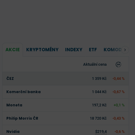
AKCIE
KRYPTOMĚNY
INDEXY
ETF
KOMODITY
Aktuální cena
ČEZ
1 359 Kč
-0,44 %
Komerční banka
1 044 Kč
-0,67 %
Moneta
197,2 Kč
+0,1 %
Philip Morris ČR
18 720 Kč
-0,43 %
Nvidia
$219,4
-0,6 %