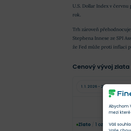
U.S. Dollar Index v červnu
rok.
Trh zároveň přehodnocuj
Stephena Innese ze SPI As
že Fed může proti inflaci p
Cenový vývoj zlata 
Abychom Vá
mezi které 
Váš souhla
Zlato
/
1 oz zlata
Vaše chov