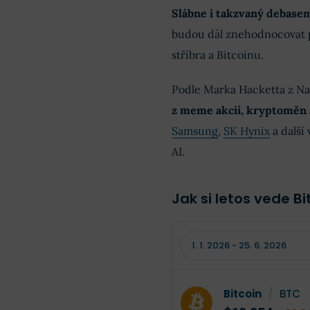
Slábne i takzvaný debase
budou dál znehodnocovat pe
stříbra a Bitcoinu.
Podle Marka Hacketta z Na
z meme akcií, kryptoměn 
Samsung
,
SK Hynix
a další
AI.
Jak si letos vede Bi
Bitcoin
/
BTC