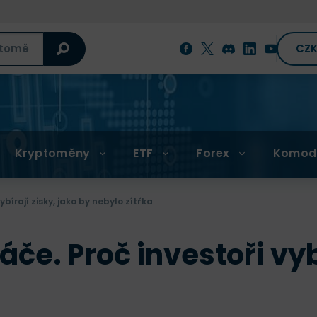
CZ
Kryptoměny
ETF
Forex
Komod
írají zisky, jako by nebylo zítřka
e. Proč investoři vybí