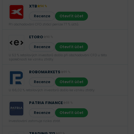
XTB
94 %
Recenze
Otevřít účet
Při obchodování CFD ztrácí peníze 77 % účtů.
ETORO
90 %
Recenze
Otevřít účet
U 52 % retailových investorů došlo při obchodování CFD u této
společnosti ke vzniku ztráty.
ROBOMARKETS
89 %
Recenze
Otevřít účet
U 66,02 % retailových investorů došlo ke vzniku ztráty.
PATRIA FINANCE
88 %
Recenze
Otevřít účet
Investování zahrnuje rizika ztrát.‎
TRADING 212
87 %