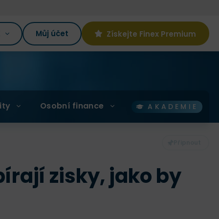
K
Můj účet
Získejte Finex Premium
ity
Osobní finance
AKADEMIE
rají zisky, jako by