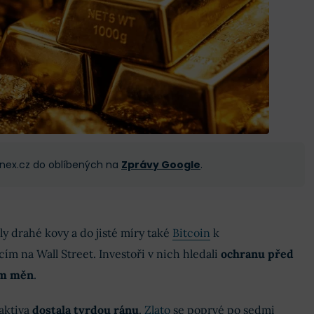
 Finex.cz do oblíbených na
Zprávy Google
.
ly drahé kovy a do jisté míry také
Bitcoin
k
ím na Wall Street. Investoři v nich hledali
ochranu před
ním měn
.
aktiva
dostala tvrdou ránu
.
Zlato
se poprvé po sedmi