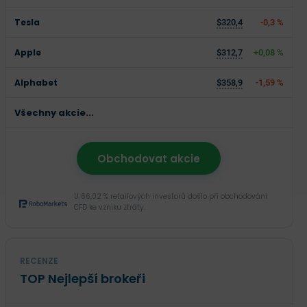
Tesla
$320,4
-0,3 %
Apple
$312,7
+0,08 %
Alphabet
$358,9
-1,59 %
Všechny akcie...
Obchodovat akcie
U 66,02 % retailových investorů došlo při obchodování
CFD ke vzniku ztráty.
RECENZE
TOP Nejlepší brokeři