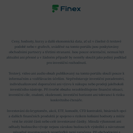
Ceny, hodnoty, kurzy a další ekonomická data, ať už v číselné či textové
podobě nebo v grafech, uváděné na tomto portálu jsou poskytovány
obchodními partnery a třetími stranami. Jsou pouze orientační, nemusí být
aktuální ani přesné a v žádném případě by neměly sloužit jako jediný podklad
pro investiční rozhodnutí.
Textový, video ani audio obsah publikovaný na tomto portálu slouží pouze k
informačním a vzdělávacím účelům. Nepředstavuje investiční poradenství,
individualizované doporučení ani výzvu k nákupu nebo prodeji jakéhokoli
investičního nástroje. Při tvorbě obsahu nezohledňujeme finanční situaci,
investiční cíle, znalosti, zkušenosti, investiční horizont ani toleranci k riziku
konkrétního čtenáře.
Investování do kryptoměn, akcií, ETF, komodit, CFD kontraktů, binárních opcí
a dalších finančních produktů je spojeno s rizikem kolísání hodnoty a může
vést ke ztrátě části nebo celé investované částky. Minulá výkonnost ani
odhady budoucího vývoje nejsou zárukou budoucích výsledků a návratnost
původně investovaných prostředků není zaručena. Při obchodování s