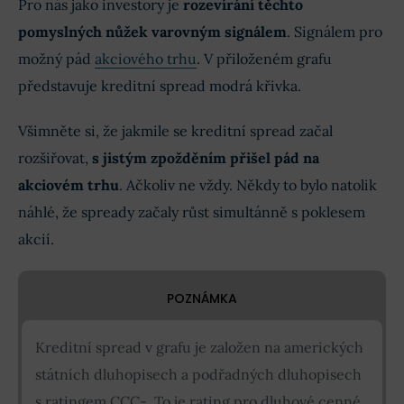
Pro nás jako investory je
r
ozevírání těchto
pomyslných nůžek varovným signálem
. Signálem pro
možný pád
akciového trhu
.
V přiloženém grafu
představuje kreditní spread modrá křivka.
Všimněte si, že jakmile se kreditní spread začal
rozšiřovat,
s jistým zpožděním přišel pád na
akciovém trhu
. Ačkoliv ne vždy. Někdy to bylo natolik
náhlé, že spready začaly růst simultánně s poklesem
akcií.
POZNÁMKA
Kreditní spread v grafu je založen na amerických
státních dluhopisech a podřadných dluhopisech
s ratingem CCC-. To je rating pro dluhové
cenné