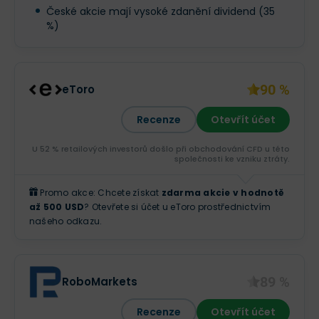
České akcie mají vysoké zdanění dividend (35
%)
90 %
eToro
Recenze
Otevřít účet
U 52 % retailových investorů došlo při obchodování CFD u této
společnosti ke vzniku ztráty.
Promo akce: Chcete získat
zdarma akcie v hodnotě
až 500 USD
? Otevřete si účet u eToro prostřednictvím
našeho odkazu.
89 %
RoboMarkets
Recenze
Otevřít účet