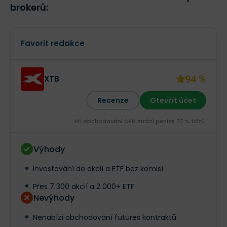
brokerů:
Favorit redakce
94 %
XTB
Recenze
Otevřít účet
Při obchodování CFD ztrácí peníze 77 % účtů.
Výhody
Investování do akcií a ETF bez komisí
Přes 7 300 akcií a 2 000+ ETF
Nevýhody
Nenabízí obchodování futures kontraktů