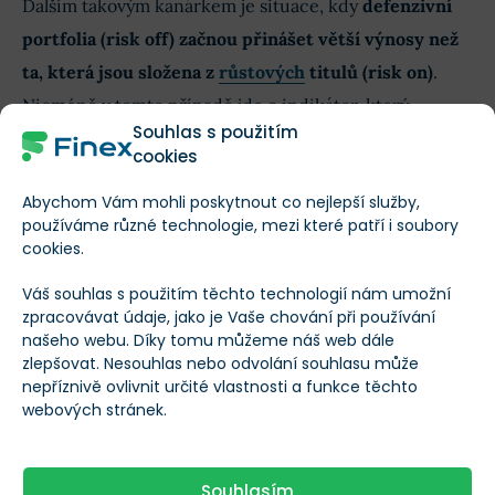
Dalším takovým kanárkem je situace, kdy
defenzivní
portfolia (risk off) začnou přinášet větší výnosy než
ta, která jsou složena z
růstových
titulů (risk on)
.
Nicméně v tomto případě jde o indikátor, který
Souhlas s použitím
funguje jako za pět minut dvanáct.
cookies
V grafu vidíme výkonnost risk on portfolia vůči risk off
Abychom Vám mohli poskytnout co nejlepší služby,
používáme různé technologie, mezi které patří i soubory
portfoliu v letech 2016 a 2017, kdy v průběhu roku 2017
cookies.
začali jednoznačně vítězit defenzivní portfolia. Osobně
tento indikátor beru spíše s rezervou.
Váš souhlas s použitím těchto technologií nám umožní
zpracovávat údaje, jako je Vaše chování při používání
našeho webu. Díky tomu můžeme náš web dále
zlepšovat. Nesouhlas nebo odvolání souhlasu může
nepříznivě ovlivnit určité vlastnosti a funkce těchto
webových stránek.
Souhlasím