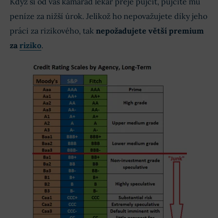
Když si od vás kamarád lékař přeje půjčit, půjčíte mu
peníze za nižší úrok. Jelikož ho nepovažujete díky jeho
práci za rizikového, tak
nepožadujete větší premium
za
riziko
.