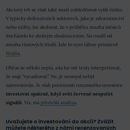
Akciový trh se však také snaží zohledňovat vyšší riziko.
V typicky defenzivních sektorech, jako je zdravotnictví
nebo utility, lze sledovat, že v průběhu mnoha měsíců
docházelo ke slušným zhodnocením. Na rozdíl od
mnoha růstových titulů, kde to nyní táhne primárně
Nvidia
.
Občas se někdo zeptá, zda lze mé texty interpretovat,
že mají “vycashovat”. Ne, je nesmysl nebýt
zainvestován. Je však povinností rozumného investora
investovat opatrně, když svítí červeně nespočet
signálů
. Viz. má
předešlá analýza
.
Uvažujete o investování do akcií? Zvážit
můžete některého z námi recenzovaných