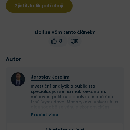
Zjistit, kolik potřebuji
Líbil se vám tento článek?
8
0
Autor
Jaroslav Jarolím
Investiční analytik a publicista
specializující se na makroekonomii,
měnovou politiku a analýzu finančních
trhů. Vystudoval Masarykovu univerzitu a
dlouhodobě se věnuje ekonomickým
souvislostem vývoje kapitálových trhů.
Přečíst více
Ve Finexu publikuje odborné články
zaměřené na fundamentální a
technickou analýzu i makroekonomické
Sdílejte tento článek