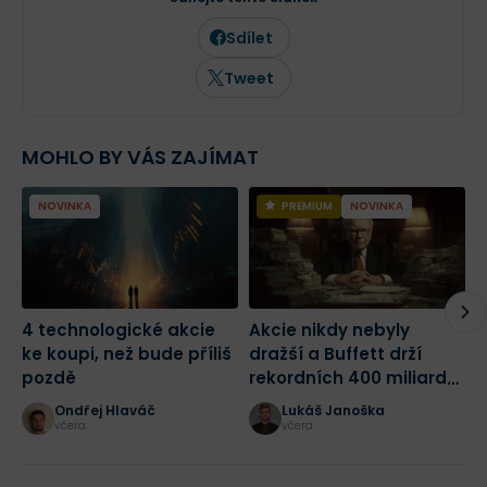
dění. Vedle Finexu pravidelně publikuje
odborné články a komentáře také v
Sdílet
dalších českých ekonomických médiích,
včetně Hospodářských novin.
Tweet
MOHLO BY VÁS ZAJÍMAT
NOVINKA
PREMIUM
NOVINKA
4 technologické akcie
Akcie nikdy nebyly
2
ke koupi, než bude příliš
dražší a Buffett drží
m
pozdě
rekordních 400 miliard
j
dolarů! Jak bych dnes
Ondřej Hlaváč
Lukáš Janoška
začal investovat?
včera
včera