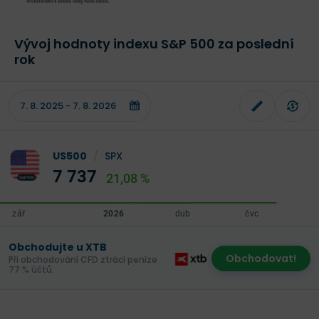
Vývoj hodnoty indexu S&P 500 za poslední
rok
US500
/
SPX
7 737
21,08 %
Obchodujte u XTB
Obchodovat!
Při obchodování CFD ztrácí peníze
77 % účtů.