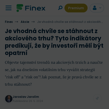
Premium
Finex
Akcie
Je vhodná chvíle se stáhnout z akciového trhu? Tyto indikátory predikují, že by investoři měli být opatrní
Je vhodná chvíle se stáhnout z
akciového trhu? Tyto indikátory
predikují, že by investoři měli být
opatrní
Objevte tajemství trendů na akciových trzích a naučte
se, jak na dnešním volatilním trhu vyvážit strategii
"risk off" a "risk on"! Jak poznat, že je pravá chvíle se z
trhu stáhnout?
Jaroslav Jarolím
Publikováno
26. 5. 2024