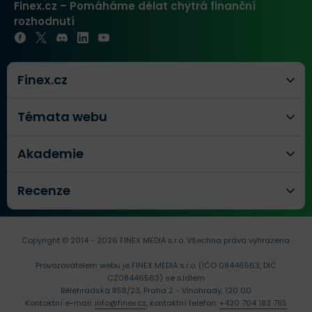
Finex.cz – Pomáháme dělat chytrá finanční
rozhodnutí
Finex.cz
Témata webu
Akademie
Recenze
Copyright © 2014 - 2026 FINEX MEDIA s.r.o.
Všechna práva vyhrazena.
Provozovatelem webu je FINEX MEDIA s.r.o. (IČO 08446563, DIČ
CZ08446563) se sídlem
Bělehradská 858/23, Praha 2 - Vinohrady, 120 00
Kontaktní e-mail:
info@finex.cz
, kontaktní telefon:
+420 704 183 785