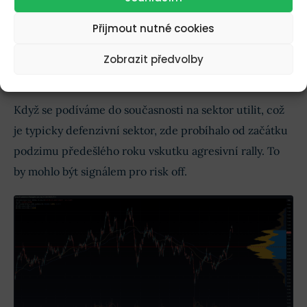
Přijmout nutné cookies
Zobrazit předvolby
Risk on portfolio vs. risk off portfolio a akciový index
Když se podíváme do současnosti na sektor utilit, což
je typicky defenzivní sektor, zde probíhalo od začátku
podzimu předešlého roku vskutku agresivní rally. To
by mohlo být signálem pro risk off.