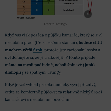
Kreditní ratingy
Když vás však požádá o půjčku kamarád, který
se
živí
nestabilní prací (třeba sezónní stánkař),
budete chtít
mnohem větší
úrok
, protože jste racionální osoba a
uvědomujete si, že je rizikovější
.
V tomto případě
máme na mysli
podřadné, neboli špinavé (junk)
dluhopisy
se špatnými ratingy
.
K
dyž je váš výhled pro ekonomický vývoj příznivý,
cítíte se komfortně půjčovat za relativně nízký úrok i
kamarádovi s nestabilním povoláním.