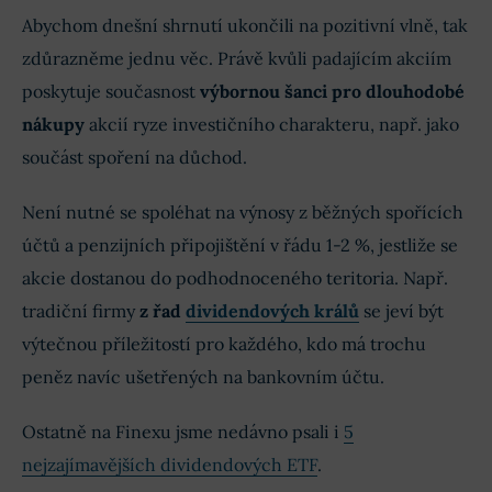
Abychom dnešní shrnutí ukončili na pozitivní vlně, tak
zdůrazněme jednu věc. Právě kvůli padajícím akciím
poskytuje současnost
výbornou šanci pro dlouhodobé
nákupy
akcií ryze investičního charakteru, např. jako
součást spoření na důchod.
Není nutné se spoléhat na výnosy z běžných spořících
účtů a penzijních připojištění v řádu 1-2 %, jestliže se
akcie dostanou do podhodnoceného teritoria. Např.
tradiční firmy
z řad
dividendových králů
se jeví být
výtečnou příležitostí pro každého, kdo má trochu
peněz navíc ušetřených na bankovním účtu.
Ostatně na Finexu jsme nedávno psali i
5
nejzajímavějších dividendových ETF
.