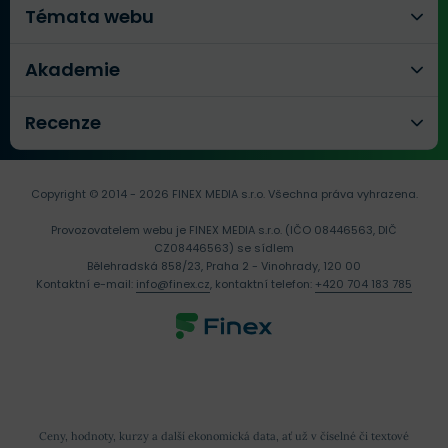
Témata webu
Akademie
Recenze
Copyright © 2014 - 2026 FINEX MEDIA s.r.o.
Všechna práva vyhrazena.
Provozovatelem webu je FINEX MEDIA s.r.o. (IČO 08446563, DIČ
CZ08446563) se sídlem
Bělehradská 858/23, Praha 2 - Vinohrady, 120 00
Kontaktní e-mail:
info@finex.cz
, kontaktní telefon:
+420 704 183 785
Ceny, hodnoty, kurzy a další ekonomická data, ať už v číselné či textové