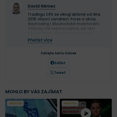
David Němec
Tradingu CFD se věnuji aktivně od léta
2018. Hlavní zaměření: Forex a akcie,
daytrading i dlouhodobé investování.
Vždycky mě nejvíce zajímá, jak věci
fungují. Proto studium technické a
fundamentální analýzy patří mezi mé
Přečíst více
hlavní koníčky.
Baví mě podchytit jádro problému a
informaci srozumitelně předat dál, ať už
Sdílejte tento článek
v psané nebo v mluvené formě. Už od
mala rád píšu a svými články na Finexu
Sdílet
mám v plánu podílet se na vybudování
top ekonomického portálu v Česku.
Tweet
MOHLO BY VÁS ZAJÍMAT
ANALÝZA
ANALÝZA