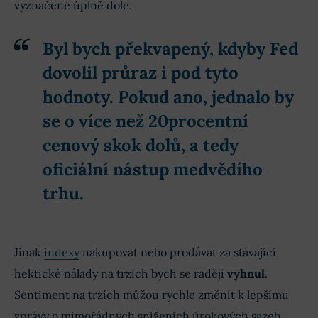
vyznačené úplně dole.
Byl bych překvapený, kdyby Fed
dovolil průraz i pod tyto
hodnoty. Pokud ano, jednalo by
se o více než 20procentní
cenový skok dolů, a tedy
oficiální nástup
medvědího
trhu
.
Jinak
indexy
nakupovat nebo prodávat za stávající
hektické nálady na trzích bych se raději
vyhnul
.
Sentiment na trzích můžou rychle změnit k lepšímu
zprávy o mimořádných sníženích úrokových sazeb.