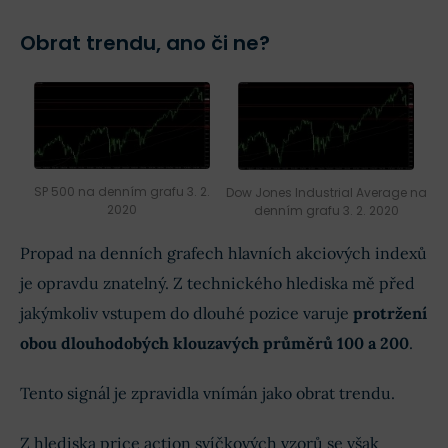
Obrat trendu, ano či ne?
SP 500 na denním grafu 3. 2.
Dow Jones Industrial Average na
2020
denním grafu 3. 2. 2020
Propad na denních grafech hlavních akciových indexů
je opravdu znatelný. Z technického hlediska mě před
jakýmkoliv vstupem do dlouhé pozice varuje
protržení
obou dlouhodobých klouzavých průměrů 100 a 200
.
Tento signál je zpravidla vnímán jako obrat trendu.
Z hlediska price action svíčkových vzorů se však