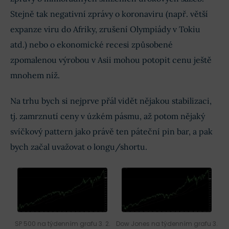
Stejně tak negativní zprávy o koronaviru (např. větší
expanze viru do Afriky, zrušení Olympiády v Tokiu
atd.) nebo o ekonomické recesi způsobené
zpomalenou výrobou v Asii mohou potopit cenu ještě
mnohem níž.
Na trhu bych si nejprve přál vidět nějakou stabilizaci,
tj. zamrznutí ceny v úzkém pásmu, až potom nějaký
svíčkový pattern jako právě ten páteční pin bar, a pak
bych začal uvažovat o longu/shortu.
SP 500 na týdenním grafu 3. 2.
Dow Jones na týdenním grafu 3.