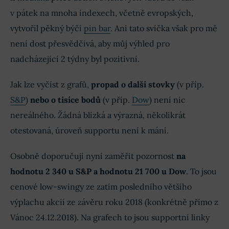
v pátek na mnoha indexech, včetně evropských,
vytvořil pěkný býčí
pin bar
. Ani tato svíčka však pro mě
není dost přesvědčivá, aby můj výhled pro
nadcházející 2 týdny byl pozitivní.
Jak lze vyčíst z grafů,
propad o další stovky
(v příp.
S&P
)
nebo o tisíce bodů
(v příp.
Dow
) není nic
nereálného. Žádná blízká a výrazná, několikrát
otestovaná, úroveň supportu není k mání.
Osobně doporučuji nyní zaměřit pozornost
na
hodnotu 2 340 u S&P a hodnotu 21 700 u Dow
. To jsou
cenové low-swingy ze zatím posledního většího
výplachu akcií ze závěru roku 2018 (konkrétně přímo z
Vánoc 24.12.2018). Na grafech to jsou supportní linky