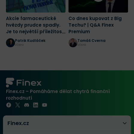
Akcie farmaceutické
Co dnes kupovat z Big
2
hvězdy prudce spadly.
Techu? | Q&A Finex
a
Je to největší příležitost
Premium
č
tohoto desetiletí?
r
Patrik Kudláček
Tomáš Cverna
K
včera
včera
Finex.cz – Pomáháme dělat chytrá finanční
rozhodnutí
Finex.cz