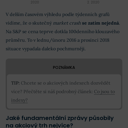
2020
2. 2020
V delším časovém výhledu podle týdenních grafů
vidíme, že o skutečný
market crash
se zatím nejedná
.
Na S&P se cena teprve dotkla 100denního klouzavého
průměru. To v lednu/únoru 2016 a prosinci 2018
situace vypadala daleko pochmurněji.
POZNÁMKA
TIP:
Chcete se o akciových indexech dozvědět
více? Přečtěte si náš podrobný článek:
Co jsou to
indexy?
Jaké fundamentální zprávy působily
na akciový trh nejvíce?