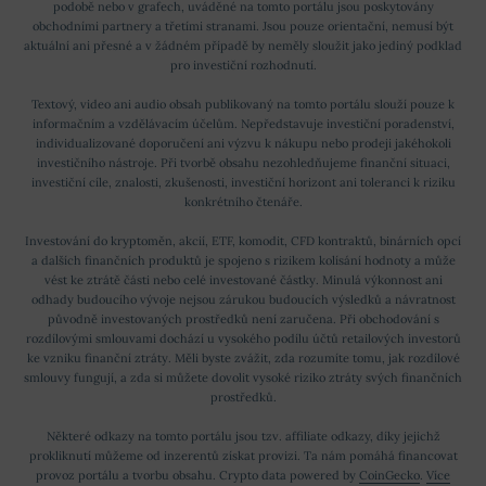
podobě nebo v grafech, uváděné na tomto portálu jsou poskytovány
obchodními partnery a třetími stranami. Jsou pouze orientační, nemusí být
aktuální ani přesné a v žádném případě by neměly sloužit jako jediný podklad
pro investiční rozhodnutí.
Textový, video ani audio obsah publikovaný na tomto portálu slouží pouze k
informačním a vzdělávacím účelům. Nepředstavuje investiční poradenství,
individualizované doporučení ani výzvu k nákupu nebo prodeji jakéhokoli
investičního nástroje. Při tvorbě obsahu nezohledňujeme finanční situaci,
investiční cíle, znalosti, zkušenosti, investiční horizont ani toleranci k riziku
konkrétního čtenáře.
Investování do kryptoměn, akcií, ETF, komodit, CFD kontraktů, binárních opcí
a dalších finančních produktů je spojeno s rizikem kolísání hodnoty a může
vést ke ztrátě části nebo celé investované částky. Minulá výkonnost ani
odhady budoucího vývoje nejsou zárukou budoucích výsledků a návratnost
původně investovaných prostředků není zaručena. Při obchodování s
rozdílovými smlouvami dochází u vysokého podílu účtů retailových investorů
ke vzniku finanční ztráty. Měli byste zvážit, zda rozumíte tomu, jak rozdílové
smlouvy fungují, a zda si můžete dovolit vysoké riziko ztráty svých finančních
prostředků.
Některé odkazy na tomto portálu jsou tzv. affiliate odkazy, díky jejichž
prokliknutí můžeme od inzerentů získat provizi. Ta nám pomáhá financovat
provoz portálu a tvorbu obsahu. Crypto data powered by
CoinGecko
.
Více