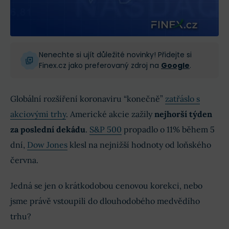
Nenechte si ujít důležité novinky! Přidejte si
Finex.cz jako preferovaný zdroj na
Google
.
Globální rozšíření koronaviru “konečně”
zatřáslo s
akciovými trhy
. Americké akcie zažily
nejhorší týden
za poslední dekádu
.
S&P 500
propadlo o 11% během 5
dní,
Dow Jones
klesl na nejnižší hodnoty od loňského
června.
Jedná se jen o krátkodobou cenovou korekci, nebo
jsme právě vstoupili do dlouhodobého medvědího
trhu?