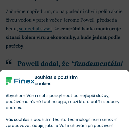
Začněme napřed tím, co na poslední chvíli polilo akcie
živou vodou v pátek večer. Jerome Powell, předseda
Fedu,
se nechal slyšet
, že
centrální banka monitoruje
situaci kolem viru a ekonomiky, a bude jednat podle
potřeby
.
Powell dodal, že
“fundamentální
ukazatele ekonomiky zůstávají
Souhlas s použitím
silné.”
cookies
Abychom Vám mohli poskytnout co nejlepší služby,
používáme různé technologie, mezi které patří i soubory
Přesto trhy v noci z neděle na pondělí otevřely gapem
cookies.
na nižších hodnotách. Gap byl vyplněn a akcie opět
Váš souhlas s použitím těchto technologií nám umožní
mírně porostly potom, co se
Bank of Japan připojila
k
zpracovávat údaje, jako je Vaše chování při používání