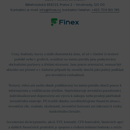
Bělehradská 858/23, Praha 2 - Vinohrady, 120 00
Kontaktní e-mail:
info@finex.cz
, kontaktní telefon:
+420 704 183 785
Ceny, hodnoty, kurzy a další ekonomická data, ať už v číselné či textové
podobě nebo v grafech, uváděné na tomto portálu jsou poskytovány
obchodními partnery a třetími stranami. Jsou pouze orientační, nemusí být
aktuální ani přesné a v žádném případě by neměly sloužit jako jediný podklad
pro investiční rozhodnutí.
Textový, video ani audio obsah publikovaný na tomto portálu slouží pouze k
informačním a vzdělávacím účelům. Nepředstavuje investiční poradenství,
individualizované doporučení ani výzvu k nákupu nebo prodeji jakéhokoli
investičního nástroje. Při tvorbě obsahu nezohledňujeme finanční situaci,
investiční cíle, znalosti, zkušenosti, investiční horizont ani toleranci k riziku
konkrétního čtenáře.
Investování do kryptoměn, akcií, ETF, komodit, CFD kontraktů, binárních opcí
a dalších finančních produktů je spojeno s rizikem kolísání hodnoty a může