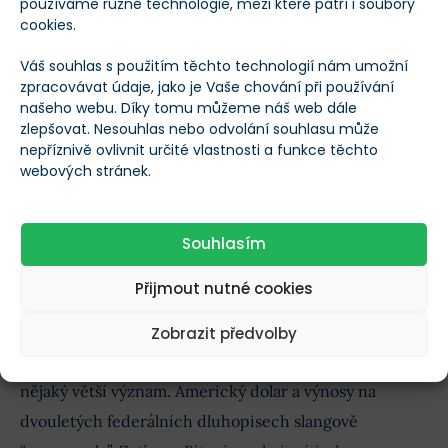
používáme různé technologie, mezi které patří i soubory
cookies.
Váš souhlas s použitím těchto technologií nám umožní
zpracovávat údaje, jako je Vaše chování při používání
našeho webu. Díky tomu můžeme náš web dále
zlepšovat. Nesouhlas nebo odvolání souhlasu může
nepříznivě ovlivnit určité vlastnosti a funkce těchto
webových stránek.
Dot Plot
Souhlasím
Závěrem
Přijmout nutné cookies
Co se týká tržní reakce, původně jsem chtěl nahodit
Zobrazit předvolby
pár grafů. Ale nakonec se nestalo nic, co by mělo mít
nějaký větší význam. Americký dolar a výnosy na
dvouletých federálních dluhopisech slangově