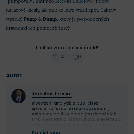
“pumpovaly”. Zatímco
Bitcoin
a
akciové indexy
nárazově klesly, ale pak se kurz vrátil zpět. Takový
typický
Pump & Dump
, který je po podobných
kratochvílích poměrně častý.
Líbil se vám tento článek?
4
0
Autor
Jaroslav Jarolím
Investiční analytik a publicista
specializující se na makroekonomii,
měnovou politiku a analýzu finančních
trhů. Vystudoval Masarykovu univerzitu a
dlouhodobě se věnuje ekonomickým
souvislostem vývoje kapitálových trhů.
Přečíst více