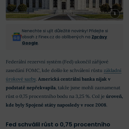
Nenechte si ujít důležité novinky! Přidejte si
obsah z Finex.cz do oblíbených na
Zprávy
Google
.
Federální rezervní systém (Fed) ukončil zářijové
zasedání FOMC, kde došlo ke schválení růstu
základní
úrokové sazby
.
Americká centrální banka nijak v
podstatě nepřekvapila
, takže jsme mohli zaznamenat
růst o 0,75 procentního bodu na 3,25 %. Což je
úroveň,
kde byly Spojené státy naposledy v roce 2008
.
Fed schválil růst o 0,75 procentního