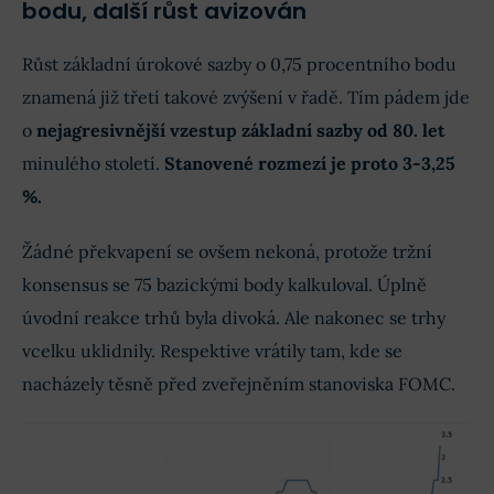
bodu, další růst avizován
Růst základní úrokové sazby o 0,75 procentního bodu
znamená již třetí takové zvýšení v řadě. Tím pádem jde
o
nejagresivnější vzestup základní sazby od 80. let
minulého století.
Stanovené rozmezí je proto 3-3,25
%.
Žádné překvapení se ovšem nekoná, protože tržní
konsensus se 75 bazickými body kalkuloval. Úplně
úvodní reakce trhů byla divoká. Ale nakonec se trhy
vcelku uklidnily. Respektive vrátily tam, kde se
nacházely těsně před zveřejněním stanoviska FOMC.