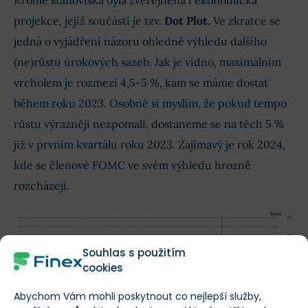
projekce, jejíž součástí je tzv.
Dot Plot
. Ve zkratce se
jedná o vyjádření názoru ohledně výhledu dalšího
(ne)růstu úrokových sazeb. Jak je vidno, maximálním
vrcholem je rozmezí 4,5-5 %, kam se máme dostat
během roku 2023. Osobně si myslím, že pokud tempo
růstu výrazněji nezpomalí, dostaneme se na těch 5 %
již v prvním kvartálu roku 2023. Zajímavý je rok 2024,
kde se členové FOMC ve svém výhledu hrozně
rozcházejí.
Souhlas s použitím
cookies
Abychom Vám mohli poskytnout co nejlepší služby,