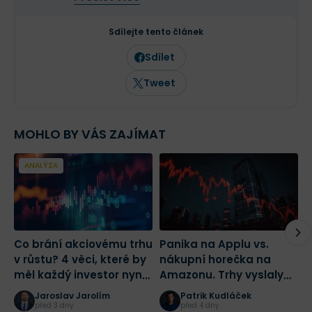
Ve Finexu publikuje odborné články
zaměřené na fundamentální a
technickou analýzu i makroekonomické
Sdílejte tento článek
dění. Vedle Finexu pravidelně publikuje
odborné články a komentáře také v
Sdílet
dalších českých ekonomických médiích,
včetně Hospodářských novin.
Tweet
MOHLO BY VÁS ZAJÍMAT
ANALÝZA
Co brání akciovému trhu
Panika na Applu vs.
K
v růstu? 4 věci, které by
nákupní horečka na
p
měl každý investor nyní
Amazonu. Trhy vyslaly
t
vědět
investorům jasný signál |
A
Jaroslav Jarolím
Patrik Kudláček
Burza s odstupem
W
před 3 dny
před 4 dny