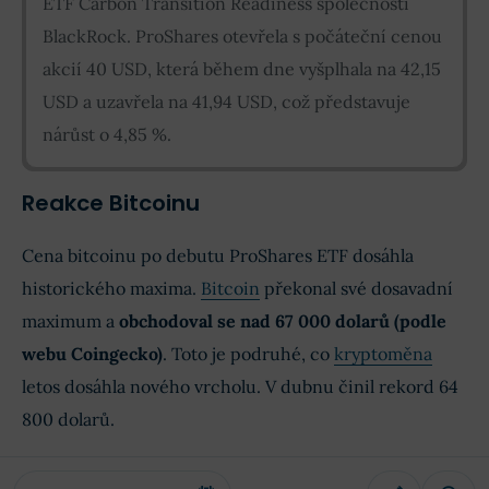
ETF Carbon Transition Readiness společnosti
BlackRock. ProShares otevřela s počáteční cenou
akcií 40 USD, která během dne vyšplhala na 42,15
USD a uzavřela na 41,94 USD, což představuje
nárůst o 4,85 %.
Reakce Bitcoinu
Cena bitcoinu po debutu ProShares ETF dosáhla
historického maxima.
Bitcoin
překonal své dosavadní
maximum a
obchodoval se nad 67 000 dolarů (podle
webu Coingecko)
. Toto je podruhé, co
kryptoměna
letos dosáhla nového vrcholu. V dubnu činil rekord 64
800 dolarů.