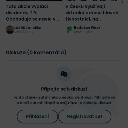
Tato akcie vyplácí
V Česku využívají
D
dividendu 7 %.
virtuální adresu hlavně
k
Obchoduje se navíc v
živnostníci, na
C
největší slevě za
Slovensku s.r.o.: data
z
Lukáš Janoška
Redakce Finex
posledních 5 let!
MojeSidlo.cz odhalují
před 2 týdny
před 4 týdny
strukturální rozdíl dvou
trhů
Diskuze (0 komentářů)
Připojte se k diskuzi
Tento článek zatím nikdo neokomentoval. Přihlašte se
a buďte první! Napište svůj názor a zahajte diskuzi.
Přihlášení
Registrovat se!