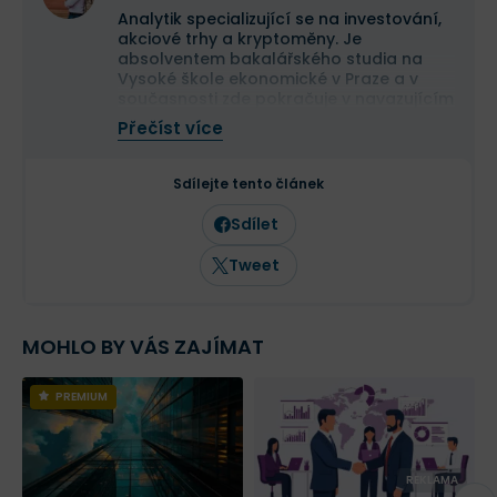
Analytik specializující se na investování,
akciové trhy a kryptoměny. Je
absolventem bakalářského studia na
Vysoké škole ekonomické v Praze a v
současnosti zde pokračuje v navazujícím
magisterském studiu.
Přečíst více
Na finančních trzích se pohybuje již více
než deset let a dlouhodobě se věnuje
analýze tradičních i kryptoměnových
Sdílejte tento článek
trhů. Ve Finexu působí jako šéfredaktor a
zaměřuje se na investování,
Sdílet
makroekonomii a aktuální dění na
finančních trzích.
Tweet
MOHLO BY VÁS ZAJÍMAT
PREMIUM
REKLAMA