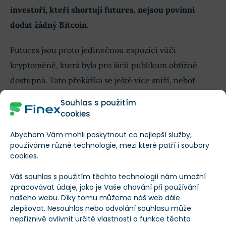
investoři, kteří shortují futures, nejsou povinni
dodat žádný Bitcoin
.
Futures jsou proto jedinečnou expozicí vůči
kryptoměně, která byla pro širší publikum obtížně
dostupná.
Tato překážka se ještě více sníží, neboť
spouštění burzovně obchodovaných fondů s futures na
Souhlas s použitím
toto aktivum
podpoří jak širší investice do BTC,
tak
cookies
pohodlí v kryptoměnách jako investičním produktu
.
Abychom Vám mohli poskytnout co nejlepší služby,
používáme různé technologie, mezi které patří i soubory
cookies.
Náklonnost předsedy komise
Váš souhlas s použitím těchto technologií nám umožní
Důvod zvolení futures ETF oproti spotovému je ten, že
zpracovávat údaje, jako je Vaše chování při používání
předseda SECu v srpnu ukázal svojí náklonnost k
našeho webu. Díky tomu můžeme náš web dále
zlepšovat. Nesouhlas nebo odvolání souhlasu může
tomuto typu. Zmínil, že se obzvláště těšil na
nepříznivě ovlivnit určité vlastnosti a funkce těchto