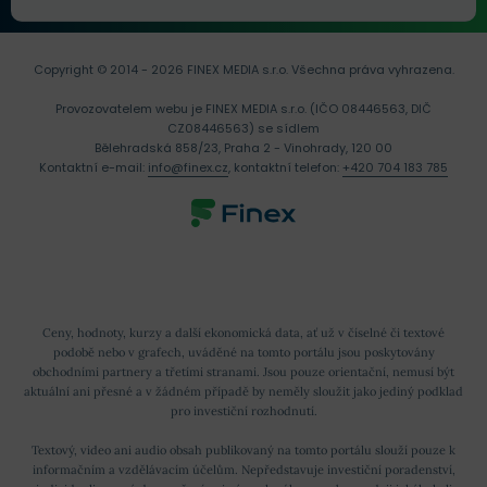
Copyright © 2014 - 2026 FINEX MEDIA s.r.o.
Všechna práva vyhrazena.
Provozovatelem webu je FINEX MEDIA s.r.o. (IČO 08446563, DIČ
CZ08446563) se sídlem
Bělehradská 858/23, Praha 2 - Vinohrady, 120 00
Kontaktní e-mail:
info@finex.cz
, kontaktní telefon:
+420 704 183 785
Ceny, hodnoty, kurzy a další ekonomická data, ať už v číselné či textové
podobě nebo v grafech, uváděné na tomto portálu jsou poskytovány
obchodními partnery a třetími stranami. Jsou pouze orientační, nemusí být
aktuální ani přesné a v žádném případě by neměly sloužit jako jediný podklad
pro investiční rozhodnutí.
Textový, video ani audio obsah publikovaný na tomto portálu slouží pouze k
informačním a vzdělávacím účelům. Nepředstavuje investiční poradenství,