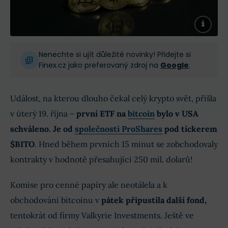
Nenechte si ujít důležité novinky! Přidejte si
Finex.cz jako preferovaný zdroj na
Google
.
Událost, na kterou dlouho čekal celý krypto svět, přišla
v úterý 19. října –
první ETF na
bitcoin
bylo v USA
schváleno. Je od
společnosti ProShares
pod tickerem
$BITO
. Hned během prvních 15 minut se zobchodovaly
kontrakty v hodnotě přesahující 250 mil. dolarů!
Komise pro cenné papíry ale neotálela a k
obchodování bitcoinu v
pátek připustila další fond,
tentokrát od firmy Valkyrie Investments. Ještě ve