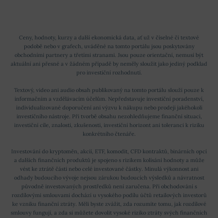
Ceny, hodnoty, kurzy a další ekonomická data, ať už v číselné či textové
podobě nebo v grafech, uváděné na tomto portálu jsou poskytovány
obchodními partnery a třetími stranami. Jsou pouze orientační, nemusí být
aktuální ani přesné a v žádném případě by neměly sloužit jako jediný podklad
pro investiční rozhodnutí.
Textový, video ani audio obsah publikovaný na tomto portálu slouží pouze k
informačním a vzdělávacím účelům. Nepředstavuje investiční poradenství,
individualizované doporučení ani výzvu k nákupu nebo prodeji jakéhokoli
investičního nástroje. Při tvorbě obsahu nezohledňujeme finanční situaci,
investiční cíle, znalosti, zkušenosti, investiční horizont ani toleranci k riziku
konkrétního čtenáře.
Investování do kryptoměn, akcií, ETF, komodit, CFD kontraktů, binárních opcí
a dalších finančních produktů je spojeno s rizikem kolísání hodnoty a může
vést ke ztrátě části nebo celé investované částky. Minulá výkonnost ani
odhady budoucího vývoje nejsou zárukou budoucích výsledků a návratnost
původně investovaných prostředků není zaručena. Při obchodování s
rozdílovými smlouvami dochází u vysokého podílu účtů retailových investorů
ke vzniku finanční ztráty. Měli byste zvážit, zda rozumíte tomu, jak rozdílové
smlouvy fungují, a zda si můžete dovolit vysoké riziko ztráty svých finančních