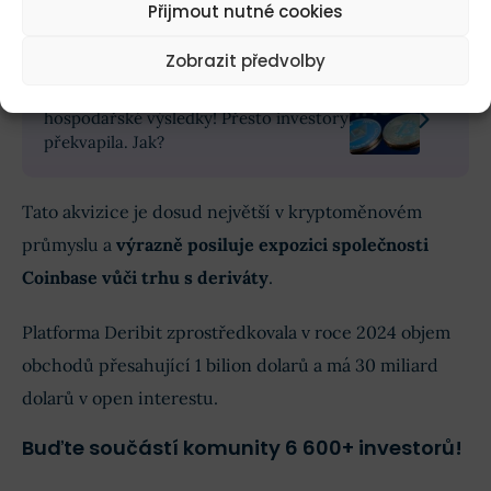
Přijmout nutné cookies
transakci burza zaplatí 2,9 miliardy dolarů
.
Zobrazit předvolby
Coinbase zveřejnila otřesné
hospodářské výsledky! Přesto investory
překvapila. Jak?
Tato akvizice je dosud největší v kryptoměnovém
průmyslu a
výrazně posiluje expozici společnosti
Coinbase vůči trhu s deriváty
.
Platforma Deribit zprostředkovala v roce 2024 objem
obchodů přesahující 1 bilion dolarů a má 30 miliard
dolarů v open interestu.
Buďte součástí komunity 6 600+ investorů!