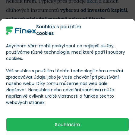
několik firem. Typicky přes prodeje
akcií
a dalších
dluhových instrumentů
vyberou od investorů kapitál,
za který následně masivně nakoupí Bitcoin
.
Souhlas s použitím
cookies
Tato firma hodlá následovat Saylorovu
Abychom Vám mohli poskytnout co nejlepší služby,
Strategy! Masivně nakoupí Bitcoin
používáme různé technologie, mezi které patří i soubory
cookies.
Bitcoin drží více než 100 veřejně obchodovaných
Váš souhlas s použitím těchto technologií nám umožní
zpracovávat údaje, jako je Vaše chování při používání
společností po celém světě, přes 40 emitentů
ETF
,
26
našeho webu. Díky tomu můžeme náš web dále
soukromých firem a 12 států
.
zlepšovat. Nesouhlas nebo odvolání souhlasu může
nepříznivě ovlivnit určité vlastnosti a funkce těchto
webových stránek.
Akvizice Deribit
Coinbase také oznámila akvizici společnosti
Deribit
,
Souhlasím
platformy poskytující kryptoměnové deriváty.
Za