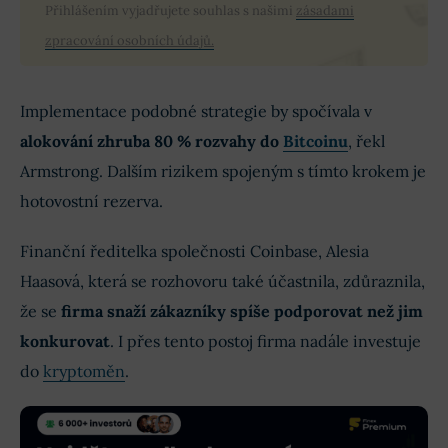
Přihlášením vyjadřujete souhlas s našimi
zásadami
zpracování osobních údajů.
Implementace podobné strategie by spočívala v
alokování zhruba 80 % rozvahy do
Bitcoinu
, řekl
Armstrong. Dalším rizikem spojeným s tímto krokem je
hotovostní rezerva.
Finanční ředitelka společnosti Coinbase, Alesia
Haasová, která se rozhovoru také účastnila, zdůraznila,
že se
firma snaží zákazníky spíše podporovat než jim
konkurovat
. I přes tento postoj firma nadále investuje
do
kryptoměn
.