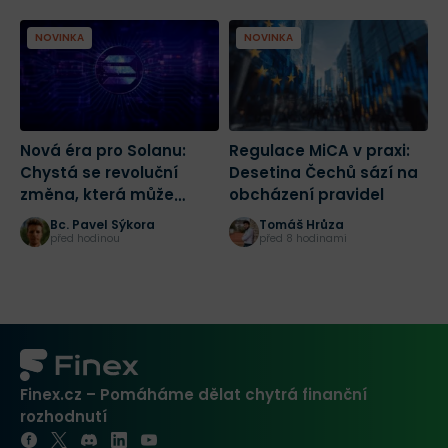
NOVINKA
NOVINKA
Nová éra pro Solanu:
Regulace MiCA v praxi:
K
Chystá se revoluční
Desetina Čechů sází na
n
změna, která může
obcházení pravidel
n
spustit masivní růst
Č
Bc. Pavel Sýkora
Tomáš Hrůza
před hodinou
před 8 hodinami
Finex.cz – Pomáháme dělat chytrá finanční
rozhodnutí