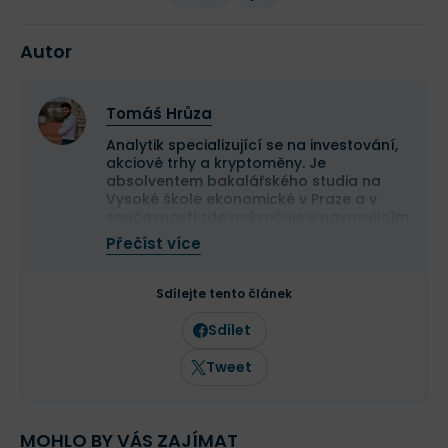
Autor
Tomáš Hrůza
Analytik specializující se na investování,
akciové trhy a kryptoměny. Je
absolventem bakalářského studia na
Vysoké škole ekonomické v Praze a v
současnosti zde pokračuje v navazujícím
magisterském studiu.
Přečíst více
Na finančních trzích se pohybuje již více
než deset let a dlouhodobě se věnuje
analýze tradičních i kryptoměnových
Sdílejte tento článek
trhů. Ve Finexu působí jako šéfredaktor a
zaměřuje se na investování,
Sdílet
makroekonomii a aktuální dění na
finančních trzích.
Tweet
MOHLO BY VÁS ZAJÍMAT