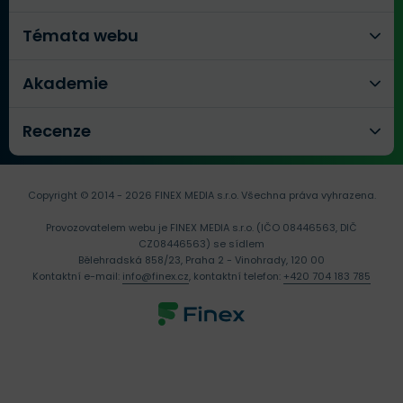
Témata webu
Akademie
Recenze
Copyright © 2014 - 2026 FINEX MEDIA s.r.o.
Všechna práva vyhrazena.
Provozovatelem webu je FINEX MEDIA s.r.o. (IČO 08446563, DIČ
CZ08446563) se sídlem
Bělehradská 858/23, Praha 2 - Vinohrady, 120 00
Kontaktní e-mail:
info@finex.cz
, kontaktní telefon:
+420 704 183 785