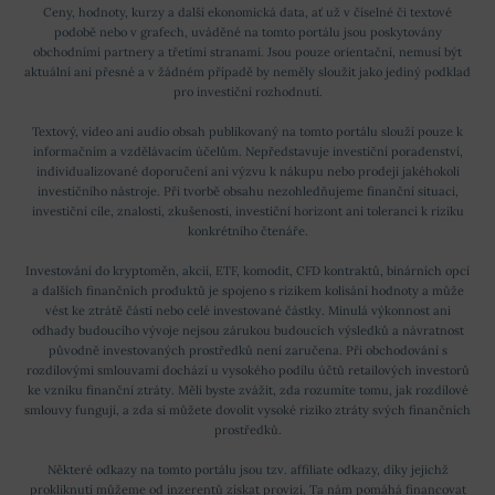
Ceny, hodnoty, kurzy a další ekonomická data, ať už v číselné či textové
podobě nebo v grafech, uváděné na tomto portálu jsou poskytovány
obchodními partnery a třetími stranami. Jsou pouze orientační, nemusí být
aktuální ani přesné a v žádném případě by neměly sloužit jako jediný podklad
pro investiční rozhodnutí.
Textový, video ani audio obsah publikovaný na tomto portálu slouží pouze k
informačním a vzdělávacím účelům. Nepředstavuje investiční poradenství,
individualizované doporučení ani výzvu k nákupu nebo prodeji jakéhokoli
investičního nástroje. Při tvorbě obsahu nezohledňujeme finanční situaci,
investiční cíle, znalosti, zkušenosti, investiční horizont ani toleranci k riziku
konkrétního čtenáře.
Investování do kryptoměn, akcií, ETF, komodit, CFD kontraktů, binárních opcí
a dalších finančních produktů je spojeno s rizikem kolísání hodnoty a může
vést ke ztrátě části nebo celé investované částky. Minulá výkonnost ani
odhady budoucího vývoje nejsou zárukou budoucích výsledků a návratnost
původně investovaných prostředků není zaručena. Při obchodování s
rozdílovými smlouvami dochází u vysokého podílu účtů retailových investorů
ke vzniku finanční ztráty. Měli byste zvážit, zda rozumíte tomu, jak rozdílové
smlouvy fungují, a zda si můžete dovolit vysoké riziko ztráty svých finančních
prostředků.
Některé odkazy na tomto portálu jsou tzv. affiliate odkazy, díky jejichž
prokliknutí můžeme od inzerentů získat provizi. Ta nám pomáhá financovat