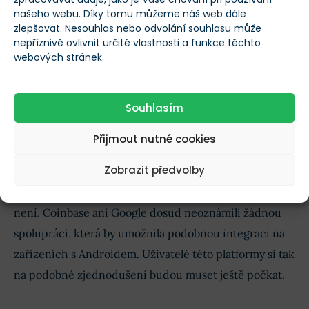
$64 564
našeho webu. Díky tomu můžeme náš web dále
1,5 %
zlepšovat. Nesouhlas nebo odvolání souhlasu může
nepříznivě ovlivnit určité vlastnosti a funkce těchto
webových stránek.
Kupte si Bitcoin
Koupit!
Souhlasím
Přijmout nutné cookies
A co Android?
Zobrazit předvolby
Pro Android podobné řešení zatím oficiálně v plánu
není. Coinbase ani Google dosud neoznámili žádnou
spolupráci, která by umožnila podobnou integraci na
zařízeních s Androidem. Uživatelé této platformy si tak
na podobné zjednodušení budou muset ještě počkat.