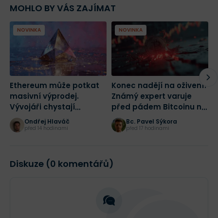
MOHLO BY VÁS ZAJÍMAT
NOVINKA
NOVINKA
Ethereum může potkat
Konec nadějí na oživení?
K
masivní výprodej.
Známý expert varuje
W
Vývojáři chystají
před pádem Bitcoinu na
b
radikální změnu sítě
43 500 dolarů
p
Ondřej Hlaváč
Bc. Pavel Sýkora
před 14 hodinami
před 17 hodinami
Diskuze (0 komentářů)