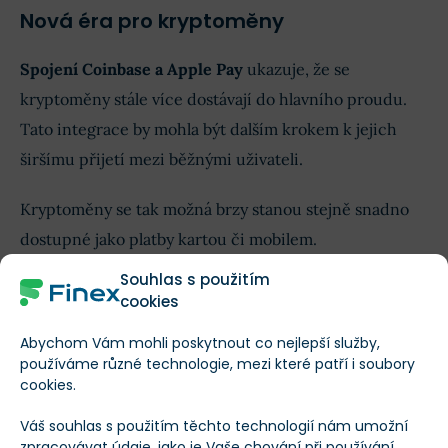
Nová éra pro kryptoměny
Spojení Coinbase a Apple Pay
ukazuje, že se
kryptoměny stále více dostávají do hlavního proudu.
Tato integrace by mohla být dalším krokem k jejich
širšímu přijetí mezi běžnými uživateli.
Kryptoměny se tak možná brzy stanou stejně snadno
dostupné jako platby kartou či mobilem.
Souhlas s použitím
cookies
Aktuální vývoj ceny Bitcoinu
Abychom Vám mohli poskytnout co nejlepší služby,
používáme různé technologie, mezi které patří i soubory
cookies.
Váš souhlas s použitím těchto technologií nám umožní
Bitcoin
/
BTC
zpracovávat údaje, jako je Vaše chování při používání