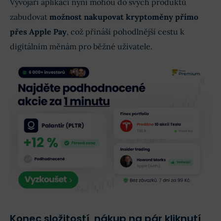
Vývojáři aplikací nyní mohou do svých produktů
zabudovat
možnost nakupovat kryptoměny přímo
přes Apple Pay
, což přináší pohodlnější cestu k
digitálním měnám pro běžné uživatele.
Konec složitostí, nákup na pár kliknutí