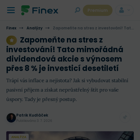
Premium
Finex
Analýzy
Zapomeňte na stres z investování! Tato mimořádná dividendová akcie s výnosem přes 8 % je investicí desetiletí
Zapomeňte na stres z
investování! Tato mimořádná
dividendová akcie s výnosem
přes 8 % je investicí desetiletí
Trápí vás inflace a nejistota? Jak si vybudovat stabilní
pasivní příjem a získat neprůstřelný štít pro vaše
úspory. Tady je přesný postup.
Patrik Kudláček
Publikováno
3. 7. 2026
ANALÝZA