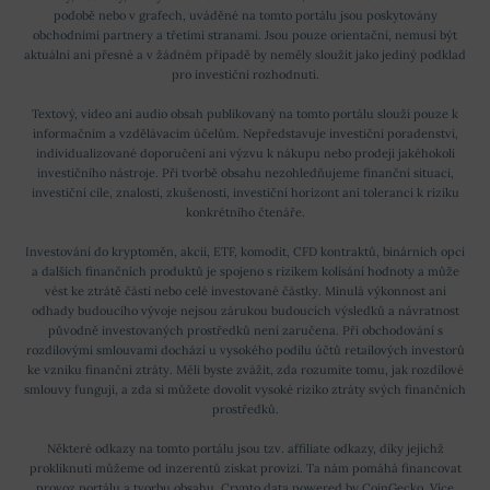
podobě nebo v grafech, uváděné na tomto portálu jsou poskytovány
obchodními partnery a třetími stranami. Jsou pouze orientační, nemusí být
aktuální ani přesné a v žádném případě by neměly sloužit jako jediný podklad
pro investiční rozhodnutí.
Textový, video ani audio obsah publikovaný na tomto portálu slouží pouze k
informačním a vzdělávacím účelům. Nepředstavuje investiční poradenství,
individualizované doporučení ani výzvu k nákupu nebo prodeji jakéhokoli
investičního nástroje. Při tvorbě obsahu nezohledňujeme finanční situaci,
investiční cíle, znalosti, zkušenosti, investiční horizont ani toleranci k riziku
konkrétního čtenáře.
Investování do kryptoměn, akcií, ETF, komodit, CFD kontraktů, binárních opcí
a dalších finančních produktů je spojeno s rizikem kolísání hodnoty a může
vést ke ztrátě části nebo celé investované částky. Minulá výkonnost ani
odhady budoucího vývoje nejsou zárukou budoucích výsledků a návratnost
původně investovaných prostředků není zaručena. Při obchodování s
rozdílovými smlouvami dochází u vysokého podílu účtů retailových investorů
ke vzniku finanční ztráty. Měli byste zvážit, zda rozumíte tomu, jak rozdílové
smlouvy fungují, a zda si můžete dovolit vysoké riziko ztráty svých finančních
prostředků.
Některé odkazy na tomto portálu jsou tzv. affiliate odkazy, díky jejichž
prokliknutí můžeme od inzerentů získat provizi. Ta nám pomáhá financovat
provoz portálu a tvorbu obsahu. Crypto data powered by
CoinGecko
.
Více