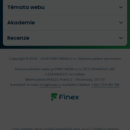
Témata webu
Akademie
Recenze
Copyright © 2014 - 2026 FINEX MEDIA s.r.o.
Všechna práva vyhrazena.
Provozovatelem webu je FINEX MEDIA s.r.o. (IČO 08446563, DIČ
CZ08446563) se sídlem
Bělehradská 858/23, Praha 2 - Vinohrady, 120 00
Kontaktní e-mail:
info@finex.cz
, kontaktní telefon:
+420 704 183 785
Ceny, hodnoty, kurzy a další ekonomická data, ať už v číselné či textové