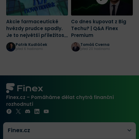
Akcie farmaceutické
Co dnes kupovat z Big
2
hvězdy prudce spadly.
Techu? | Q&A Finex
a
Je to největší příležitost
Premium
č
tohoto desetiletí?
r
Patrik Kudláček
Tomáš Cverna
K
před 6 hodinami
před 20 hodinami
Finex.cz – Pomáháme dělat chytrá finanční
rozhodnutí
Finex.cz