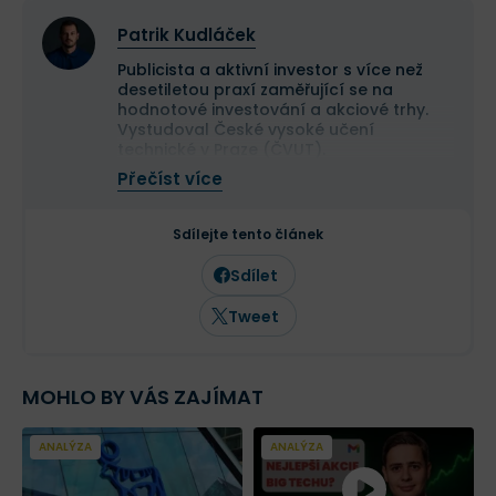
Patrik Kudláček
Publicista a aktivní investor s více než
desetiletou praxí zaměřující se na
hodnotové investování a akciové trhy.
Vystudoval České vysoké učení
technické v Praze (ČVUT).
Ve své investiční strategii kombinuje
Přečíst více
aktivní i pasivní přístup a zaměřuje se
především na kvalitní růstové
společnosti a value investice. Ve svých
Sdílejte tento článek
článcích se věnuje investičním
strategiím, psychologii investování a
Sdílet
analýze jednotlivých akcií.
Tweet
MOHLO BY VÁS ZAJÍMAT
ANALÝZA
ANALÝZA