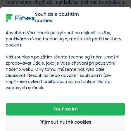
Jenže nájmy chodí dál, náklady se drží pod kontrolou a
majitel každý rok inkasuje slušný výnos.
Souhlas s použitím
cookies
V tomto článku se proto podíváme na akcii, kterou
Abychom Vám mohli poskytnout co nejlepší služby,
mnoho investorů může přehlížet
právě proto, že
používáme různé technologie, mezi které patří i soubory
působí příliš obyčejně.
cookies.
Váš souhlas s použitím těchto technologií nám umožní
Rozebereme, odkud skutečně bere peníze, jak silný je
zpracovávat údaje, jako je Vaše chování při používání
její konkurenční příkop, proč může
dividenda
dál
našeho webu. Díky tomu můžeme náš web dále
lákat investory a za jakých podmínek by se z
zlepšovat. Nesouhlas nebo odvolání souhlasu může
nepříznivě ovlivnit určité vlastnosti a funkce těchto
nenápadné stabilní sázky mohla stát velmi zajímavá
webových stránek.
příležitost.
Pokud hledáte titul, který nemusí křičet, aby vydělával,
Souhlasím
tenhle rozbor byste neměli přeskočit.
Přijmout nutné cookies