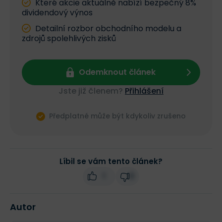
Které akcie aktuálně nabízí bezpečný 8%
dividendový výnos
Detailní rozbor obchodního modelu a
zdrojů spolehlivých zisků
Odemknout článek
Jste již členem?
Přihlášení
Předplatné může být kdykoliv zrušeno
Líbil se vám tento článek?
1
0
Autor