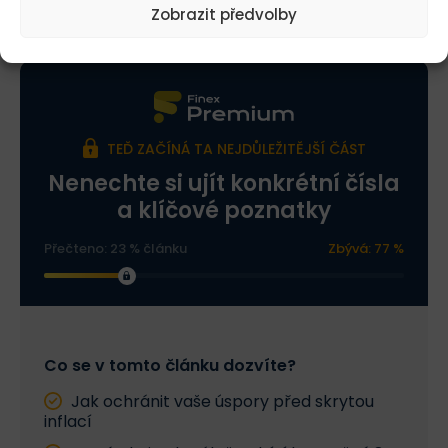
Obsah článku
Zobrazit předvolby
TEĎ ZAČÍNÁ TA NEJDŮLEŽITĚJŠÍ ČÁST
Nenechte si ujít konkrétní čísla
a klíčové poznatky
Přečteno: 23 % článku
Zbývá: 77 %
Co se v tomto článku dozvíte?
Jak ochránit vaše úspory před skrytou
inflací