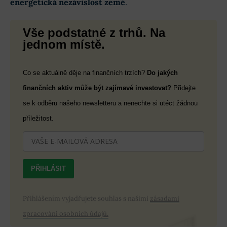
energetická nezávislost země
.
Vše podstatné z trhů. Na
jednom místě.
Co se aktuálně děje na finančních trzích?
Do jakých
finančních aktiv může být zajímavé investovat?
Přidejte
se k odběru našeho newsletteru a nenechte si utéct žádnou
příležitost.
PŘIHLÁSIT
Přihlášením vyjadřujete souhlas s našimi
zásadami
zpracování osobních údajů.