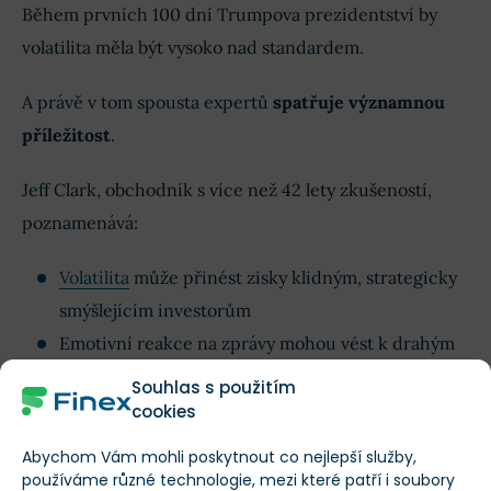
Během prvních 100 dní Trumpova prezidentství by
volatilita měla být vysoko nad standardem.
A právě v tom spousta expertů
spatřuje významnou
příležitost
.
Jeff Clark, obchodník s více než 42 lety zkušeností,
poznamenává:
Volatilita
může přinést zisky klidným, strategicky
smýšlejícím investorům
Emotivní reakce na zprávy mohou vést k drahým
chybám
Souhlas s použitím
Je namístě řídit se disciplinovanou
strategií
a těžit
cookies
jak z poklesů, tak ze vzletů trhu
Abychom Vám mohli poskytnout co nejlepší služby,
používáme různé technologie, mezi které patří i soubory