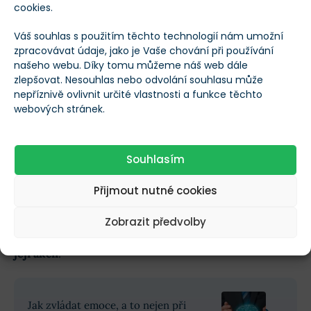
Ukázkovým příkladem Clarkovy strategie bylo
prvních
cookies.
100 dní Trumpovy vlády v roce 2017
.
Váš souhlas s použitím těchto technologií nám umožní
zpracovávat údaje, jako je Vaše chování při používání
Prezident tehdy nařídil, aby se v projektech
našeho webu. Díky tomu můžeme náš web dále
zlepšovat. Nesouhlas nebo odvolání souhlasu může
amerických plynovodů používala americká ocel, načež
nepříznivě ovlivnit určité vlastnosti a funkce těchto
akcie
United States Steel
připsaly téměř 30 %
.
webových stránek.
Zpoždění v dodávkách však nakonec vedly k tomu, že
cena akcií
společnosti prudce klesla.
Souhlasím
Přijmout nutné cookies
Clark situaci tehdy správně přečetl, zjistil, že firma
nebude schopná pokrýt zvýšenou poptávku a
vydělal
Zobrazit předvolby
jak na emotivním nárůstu, tak na logickém propadu
její akcií
.
Jak zvládat emoce, a to nejen při