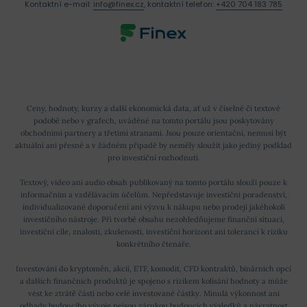
Kontaktní e-mail:
info@finex.cz
, kontaktní telefon:
+420 704 183 785
Ceny, hodnoty, kurzy a další ekonomická data, ať už v číselné či textové
podobě nebo v grafech, uváděné na tomto portálu jsou poskytovány
obchodními partnery a třetími stranami. Jsou pouze orientační, nemusí být
aktuální ani přesné a v žádném případě by neměly sloužit jako jediný podklad
pro investiční rozhodnutí.
Textový, video ani audio obsah publikovaný na tomto portálu slouží pouze k
informačním a vzdělávacím účelům. Nepředstavuje investiční poradenství,
individualizované doporučení ani výzvu k nákupu nebo prodeji jakéhokoli
investičního nástroje. Při tvorbě obsahu nezohledňujeme finanční situaci,
investiční cíle, znalosti, zkušenosti, investiční horizont ani toleranci k riziku
konkrétního čtenáře.
Investování do kryptoměn, akcií, ETF, komodit, CFD kontraktů, binárních opcí
a dalších finančních produktů je spojeno s rizikem kolísání hodnoty a může
vést ke ztrátě části nebo celé investované částky. Minulá výkonnost ani
odhady budoucího vývoje nejsou zárukou budoucích výsledků a návratnost