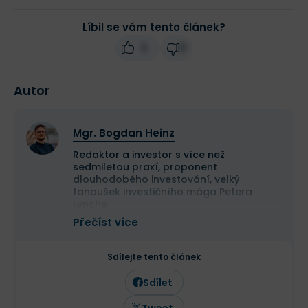
Líbil se vám tento článek?
2
0
Autor
Mgr. Bogdan Heinz
Redaktor a investor s více než
sedmiletou praxí, proponent
dlouhodobého investování, velký
fanoušek investičního mága Petera
Lynche.
O svět investování se začal zajímat v
Přečíst více
roce 2017, kdy si stejně jako spousta
dalších prošel fází aktivního tradingu v
oblasti Forexu. Tato osobní zkušenost jej
Sdílejte tento článek
transformovala v dlouhodobého
investora a studenta strategií, na
Sdílet
kterých stojí investiční přístupy Warrena
Buffetta a Benjamina Grahama.
Tweet