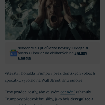
Nenechte si ujít důležité novinky! Přidejte si
obsah z Finex.cz do oblíbených na
Zprávy
Google
.
Vítězství Donalda Trumpa v prezidentských volbách
zpočátku vyvolalo na Wall Street vlnu euforie.
Trhy prudce rostly, aby ve svém
ocenění
zahrnuly
Trumpovy předvolební sliby, jako byla
deregulace a