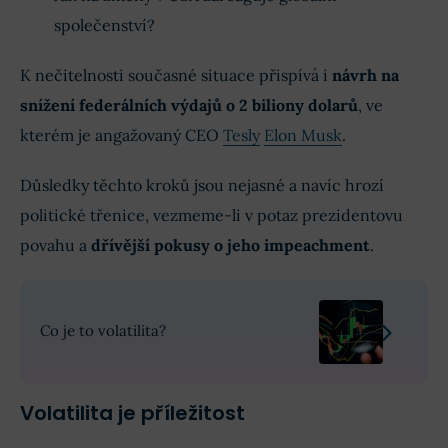
společenství?
K nečitelnosti současné situace přispívá i
návrh na
snížení federálních výdajů o 2 biliony dolarů
, ve
kterém je angažovaný CEO
Tesly
Elon Musk
.
Důsledky těchto kroků jsou nejasné a navíc hrozí
politické třenice, vezmeme-li v potaz prezidentovu
povahu a
dřívější pokusy o jeho impeachment
.
Co je to volatilita?
Volatilita je příležitost