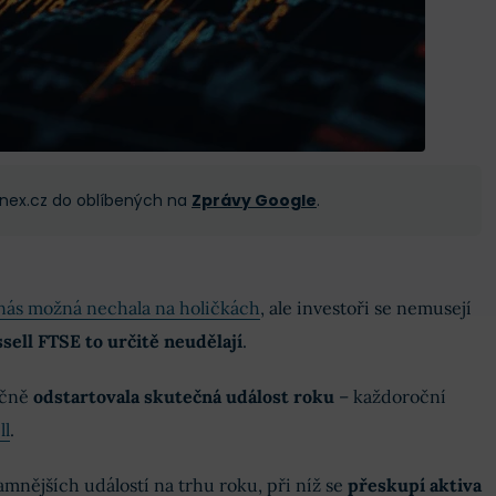
 Finex.cz do oblíbených na
Zprávy Google
.
nás možná nechala na holičkách
, ale investoři se nemusejí
ssell FTSE to určitě neudělají
.
ečně
odstartovala skutečná událost roku
– každoroční
ll
.
amnějších událostí na trhu roku, při níž se
přeskupí aktiva