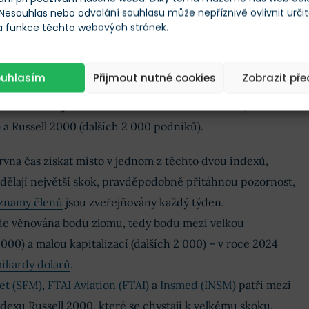
 Nesouhlas nebo odvolání souhlasu může nepříznivě ovlivnit urči
 a funkce těchto webových stránek.
eno, když Russell FTSE dokončil seznam 3 000
 amerických trzích.
ouhlasím
Přijmout nutné cookies
Zobrazit př
nými uchazeči, ale
pozornost se přesouvá na
í nebo klesají v žebříčku indexů
– Russell 1000 (1 000
 a Russell 2000 (dalších 2 000 podniků).
rvna čas získat místo v jednom z těchto dvou indexů,
udělají největší skok, pravděpodobně přitáhnou pozornost,
znamy členů
jsou zveřejňovány každý týden.
de věnována bodu zlomu, tedy bodu mezi velkou
 000) a malou kapitalizací (dalších 2 000) – v roce 2024
miliardy dolarů
.
et (SFM)
,
FTAI Aviation (FTAI)
a
Insmed (INSM)
patří mezi
ndexu Russell 2000, které se chystají k velkému skoku.