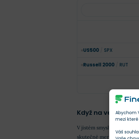
US500
/
SPX
Russell 2000
/
RUT
Když na velikosti zá
Abychom Vá
mezi které 
V jistém smyslu je přestavě
Váš souhla
skutečné meritokracii –
na
Vaše chov