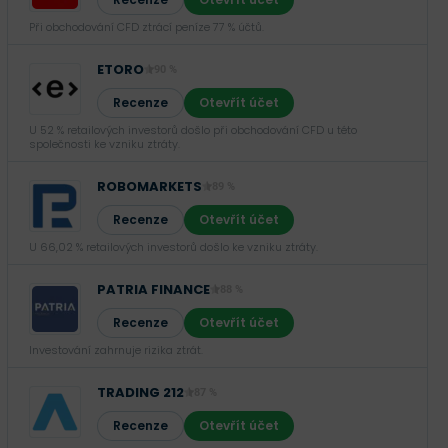
Při obchodování CFD ztrácí peníze 77 % účtů.
ETORO
90 %
Recenze
Otevřít účet
U 52 % retailových investorů došlo při obchodování CFD u této
společnosti ke vzniku ztráty.
ROBOMARKETS
89 %
Recenze
Otevřít účet
U 66,02 % retailových investorů došlo ke vzniku ztráty.
PATRIA FINANCE
88 %
Recenze
Otevřít účet
Investování zahrnuje rizika ztrát.‎
TRADING 212
87 %
Recenze
Otevřít účet