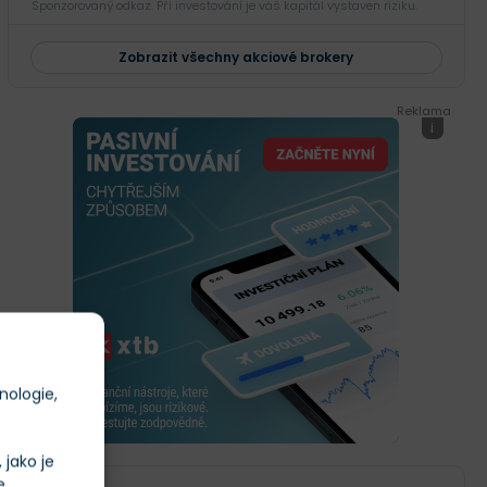
Sponzorovaný odkaz. Při investování je váš kapitál vystaven riziku.
Zobrazit všechny akciové brokery
Reklama
i
nologie,
jako je
e