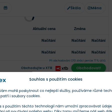
Škála
Měna
Aktuální cena
Změna
Načítání
Načítání
Načítání
Načítání
Načítání
Načítání
Při obchodování CFD ztrácí peníze 77 % účtů.
Obchodujte u XTB
Obchodovat!
Souhlas s použitím cookies
leží
m mohli poskytnout co nejlepší služby, používáme různé tech
patří i soubory cookies.
ní indexů Russell pro pasivní investory nejbližší věcí
s s použitím těchto technologií nám umožní zpracovávat údaje, 
zvěme to americkým žebříčkem akcií, chcete-li
.
ání při používání našeho webu. Díky tomu můžeme náš web dál