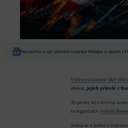
Nenechte si ujít důležité novinky! Přidejte si obsah z
Výběrová komise S&P 500 
obávat,
jejich přátelé z Ru
To proto, že v červnu kon
reorganizace
indexů Russe
Jedná se o jednu z nejvýzn