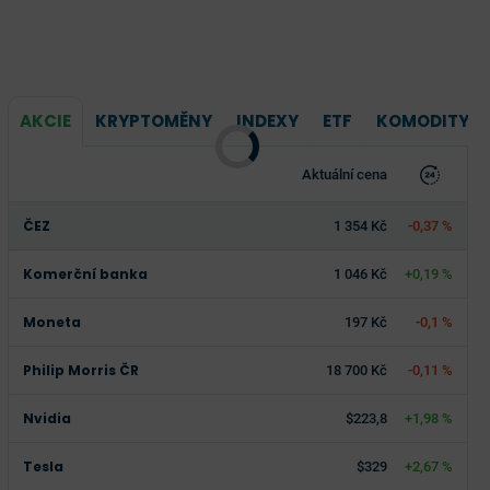
AKCIE
KRYPTOMĚNY
INDEXY
ETF
KOMODITY
Aktuální cena
ČEZ
1 354 Kč
-0,37 %
Komerční banka
1 046 Kč
+0,19 %
Moneta
197 Kč
-0,1 %
Philip Morris ČR
18 700 Kč
-0,11 %
Nvidia
$223,8
+1,98 %
Tesla
$329
+2,67 %