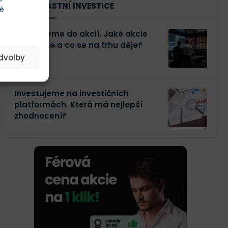
NAŠE VLASTNÍ INVESTICE
té
Investujeme do akcií. Jaké akcie
kupujeme a co se na trhu děje?
edvolby
Investujeme na investičních
platformách. Která má nejlepší
zhodnocení?