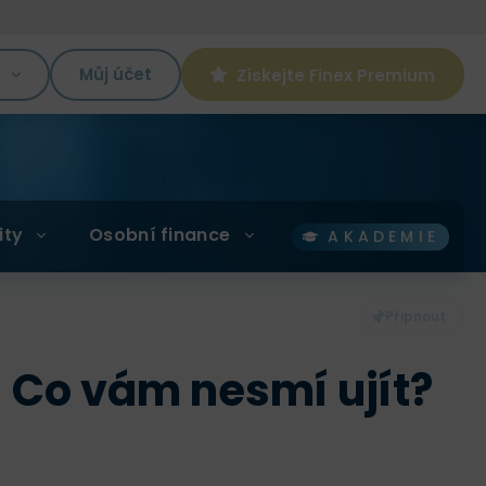
K
Můj účet
Získejte Finex Premium
ity
Osobní finance
AKADEMIE
! Co vám nesmí ujít?