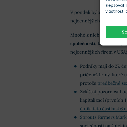
zlepšovat.
vlastnosti
V pondělí bylo pořadí urč
nejcennějších subjektů na
S
Mnohé z nich jsou opakova
společnosti, které stoupaj
nejcennějších firem v USA)
Podniky mají do 27. če
přičemž firmy, které 
protože
předběžné se
Zvláštní pozornost bu
kapitalizací (prvních 1
činila tato částka 4,6 
Sprouts Farmers Mark
společnosti na špici i