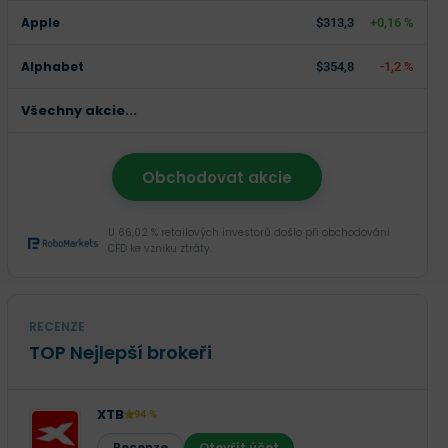
Apple
$313,3
+0,16 %
Alphabet
$354,8
-1,2 %
Všechny akcie...
Obchodovat akcie
U 66,02 % retailových investorů došlo při obchodování
CFD ke vzniku ztráty.
RECENZE
TOP Nejlepší brokeři
XTB
94 %
Recenze
Otevřít účet