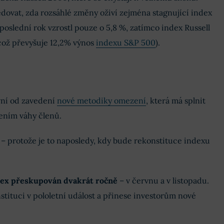
edovat, zda rozsáhlé změny oživí zejména stagnující index
 poslední rok vzrostl pouze o 5,8 %, zatímco index Russell
(což převyšuje 12,2% výnos
indexu S&P 500
).
vní od zavedení
nové metodiky omezení
, která má splnit
ením váhy členů.
 – protože je to naposledy, kdy bude rekonstituce indexu
dex přeskupován dvakrát ročně
– v červnu a v listopadu.
ituci v pololetní událost a přinese investorům nové