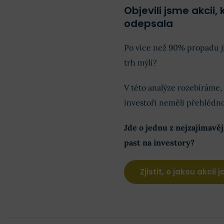
Objevili jsme akcii
odepsala
Po více než 90% propadu ji
trh mýlí?
V této analýze rozebíráme, 
investoři neměli přehlédno
Jde o jednu z nejzajímavě
past na investory?
Zjistit, o jakou akcii j