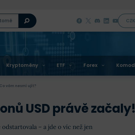
CZ
Kryptoměny
ETF
Forex
Komod
 Co vám nesmí ujít?
lionů USD právě začaly
dstartovala – a jde o víc než jen