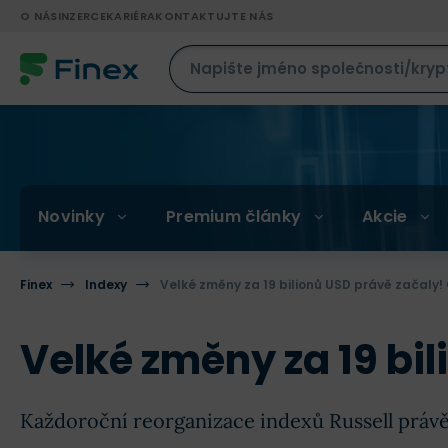
O NÁS
INZERCE
KARIÉRA
KONTAKTUJTE NÁS
Novinky
Premium články
Akcie
Finex
Indexy
Velké změny za 19 bilionů USD právě začaly!
Velké změny za 19 bi
Každoroční reorganizace indexů Russell právě o